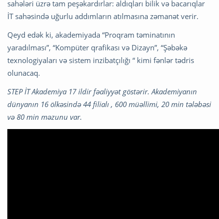
sahələri üzrə tam peşəkardırlar: aldıqları bilik və bacarıqlar
İT sahəsində uğurlu addımların atılmasına zəmanət verir.
Qeyd edək ki, akademiyada “Proqram təminatının
yaradılması”, “Kompüter qrafikası və Dizayn”, “Şəbəkə
texnologiyaları və sistem inzibatçılığı “ kimi fənlər tədris
olunacaq.
STEP İT Akademiya 17 ildir fəaliyyət göstərir. Akademiyanın
dünyanın 16 ölkəsində 44 filialı , 600 müəllimi, 20 min tələbəsi
və 80 min məzunu var.