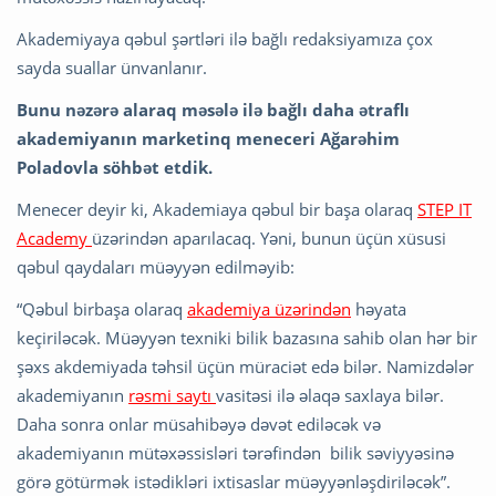
Akademiyaya qəbul şərtləri ilə bağlı redaksiyamıza çox
sayda suallar ünvanlanır.
Bunu nəzərə alaraq məsələ ilə bağlı daha ətraflı
akademiyanın marketinq meneceri Ağarəhim
Poladovla söhbət etdik.
Menecer deyir ki, Akademiaya qəbul bir başa olaraq
STEP IT
Academy
üzərindən aparılacaq. Yəni, bunun üçün xüsusi
qəbul qaydaları müəyyən edilməyib:
“Qəbul birbaşa olaraq
akademiya üzərindən
həyata
keçiriləcək. Müəyyən texniki bilik bazasına sahib olan hər bir
şəxs akdemiyada təhsil üçün müraciət edə bilər. Namizdələr
akademiyanın
rəsmi saytı
vasitəsi ilə əlaqə saxlaya bilər.
Daha sonra onlar müsahibəyə dəvət ediləcək və
akademiyanın mütəxəssisləri tərəfindən bilik səviyyəsinə
görə götürmək istədikləri ixtisaslar müəyyənləşdiriləcək”.