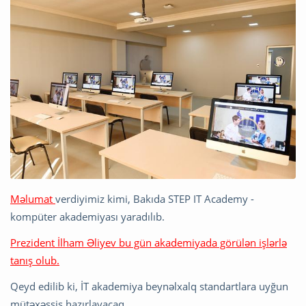
Məlumat
verdiyimiz kimi, Bakıda STEP IT Academy -
kompüter akademiyası yaradılıb.
Prezident İlham Əliyev bu gün akademiyada görülən işlərlə
tanış olub.
Qeyd edilib ki, İT akademiya beynəlxalq standartlara uyğun
mütəxəssis hazırlayacaq.