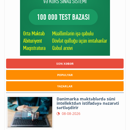
SON XƏBƏR
POPULYAR
YAZARLAR
Danimarka məktəblərdə süni
intellektdən istifadəyə nəzarəti
sərtləşdirir
08-08-2026