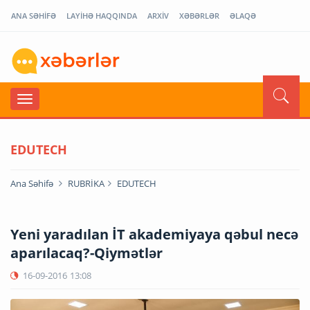
ANA SƏHİFƏ
LAYİHƏ HAQQINDA
ARXİV
XƏBƏRLƏR
ƏLAQƏ
EDUTECH
Ana Səhifə
RUBRİKA
EDUTECH
Yeni yaradılan İT akademiyaya qəbul necə
aparılacaq?-Qiymətlər
16-09-2016
13:08