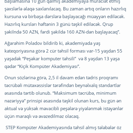
başlamasına 10 gün qalmış akademiyaya müraciət etmiş
şəxslərlə əlaqə saxlanılacaq. Bu zaman artıq onların hazırlıq
kursuna və birbaşa dərslərə başlayacağı müəyyən ediləcək.
Hazırlıq kursları həftənin 3 günü təşkil ediləcək. Qrup
şəkilndə 50 AZN, fərdi şəkildə 160 AZN-dən başlayacaq”.
Ağarəhim Poladov bildirib ki, akademiyada yaş
kateqoriyasına görə 2 cür təhsil forması var-15 yaşdan 55
yaşadək “Peşəkar komputer təhsili” və 8 yaşdan 13 yaşa
qədər “Kiçik Kompüter Akademiyası”.
Onun sözlərinə görə, 2,5 il davam edən tədris proqramı
təcrübəli mütəxəssislər tərəfindən beynəlxalq standartlar
əsasında tərtib olunub. “Maksimum təcrübə, minimum
nəzəriyyə” prinsipi əsasında təşkil olunan kurs, bu gün ən
aktual və yüksək məvacibli peşələrə yiyələnmək istəyənlər
üçün maraqlı və əvəzedilməz olacaq.
STEP Kompüter Akademiyasında təhsil almış tələbələr öz