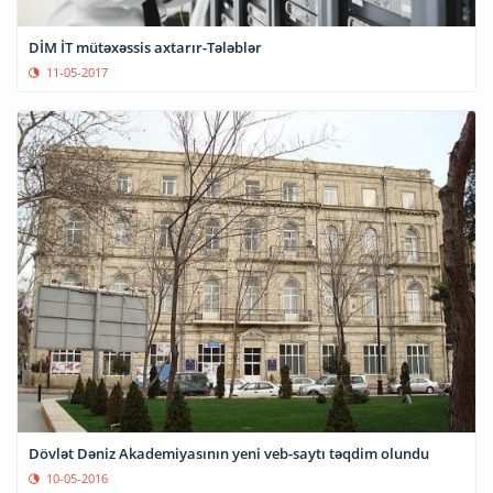
DİM İT mütəxəssis axtarır-Tələblər
11-05-2017
Dövlət Dəniz Akademiyasının yeni veb-saytı təqdim olundu
10-05-2016