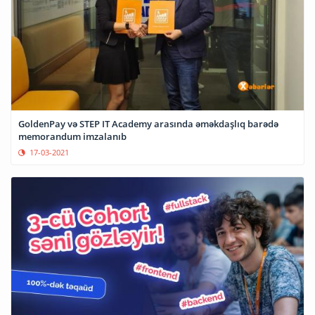
GoldenPay və STEP IT Academy arasında əməkdaşlıq barədə
memorandum imzalanıb
17-03-2021