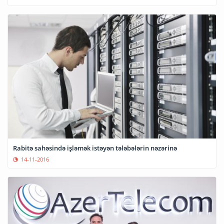
Rabitə sahəsində işləmək istəyən tələbələrin nəzərinə
14-11-2016