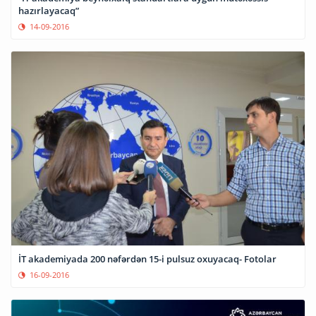
hazırlayacaq”
14-09-2016
İT akademiyada 200 nəfərdən 15-i pulsuz oxuyacaq- Fotolar
16-09-2016