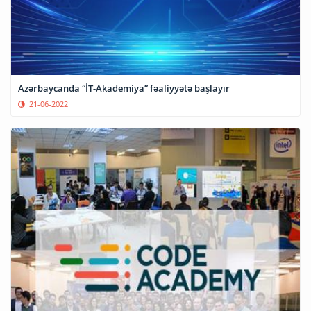
Azərbaycanda “İT-Akademiya” fəaliyyətə başlayır
21-06-2022