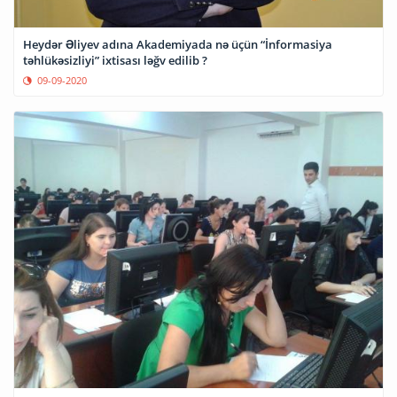
Heydər Əliyev adına Akademiyada nə üçün “İnformasiya
təhlükəsizliyi” ixtisası ləğv edilib ?
09-09-2020