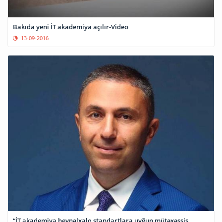
Bakıda yeni İT akademiya açılır-Video
13-09-2016
“İT akademiya beynəlxalq standartlara uyğun mütəxəssis