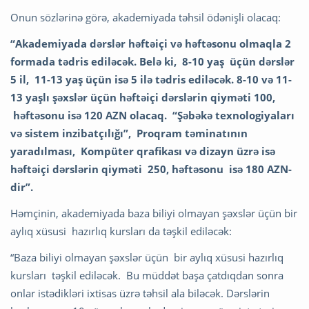
Onun sözlərinə görə, akademiyada təhsil ödənişli olacaq:
“Akademiyada dərslər həftəiçi və həftəsonu olmaqla 2
formada tədris ediləcək. Belə ki, 8-10 yaş üçün dərslər
5 il, 11-13 yaş üçün isə 5 ilə tədris ediləcək. 8-10 və 11-
13 yaşlı şəxslər üçün həftəiçi dərslərin qiyməti 100,
həftəsonu isə 120 AZN olacaq. “Şəbəkə texnologiyaları
və sistem inzibatçılığı”, Proqram təminatının
yaradılması, Kompüter qrafikası və dizayn üzrə isə
həftəiçi dərslərin qiyməti 250, həftəsonu isə 180 AZN-
dir”.
Həmçinin, akademiyada baza biliyi olmayan şəxslər üçün bir
aylıq xüsusi hazırlıq kursları da təşkil ediləcək:
“Baza biliyi olmayan şəxslər üçün bir aylıq xüsusi hazırlıq
kursları təşkil ediləcək. Bu müddət başa çatdıqdan sonra
onlar istədikləri ixtisas üzrə təhsil ala biləcək. Dərslərin