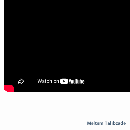
Məltəm Talıbzadə