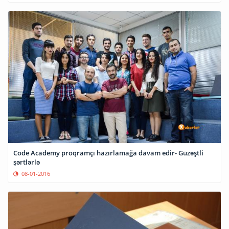
Code Academy proqramçı hazırlamağa davam edir- Güzəştli
şərtlərlə
08-01-2016