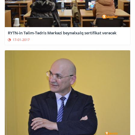
RYTN-in Təlim-Tədris Mərkəzi beynəlxalq sertifikat verəcək
17-01-2017