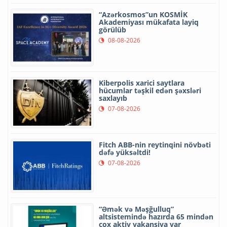
“Azərkosmos”un KOSMİK
Akademiyası mükafata layiq
görülüb
08-08-2026
Kiberpolis xarici saytlara
hücumlar təşkil edən şəxsləri
saxlayıb
07-08-2026
Fitch ABB-nin reytinqini növbəti
dəfə yüksəltdi!
07-08-2026
“Əmək və Məşğulluq”
altsistemində hazırda 65 mindən
çox aktiv vakansiya var