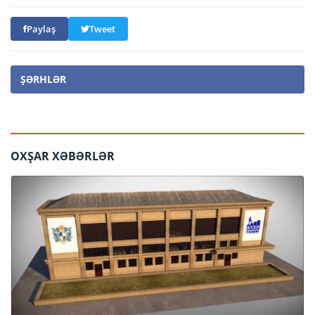
Paylaş
Tweet
ŞƏRHLƏR
OXŞAR XƏBƏRLƏR