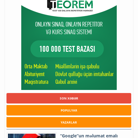
SON XƏBƏR
POPULYAR
YAZARLAR
“Google”un məlumat emalı