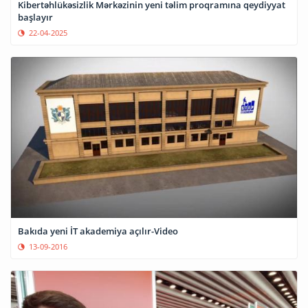
Kibertəhlükəsizlik Mərkəzinin yeni təlim proqramına qeydiyyat
başlayır
22-04-2025
Bakıda yeni İT akademiya açılır-Video
13-09-2016