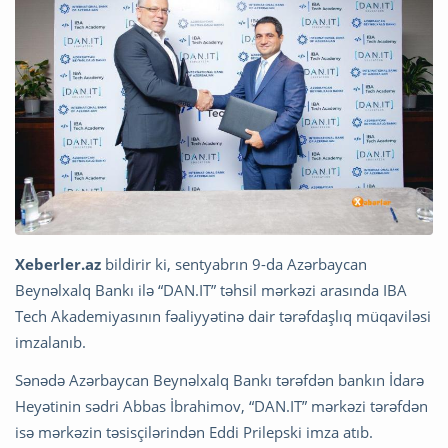
Xeberler.az
bildirir ki, sentyabrın 9-da Azərbaycan
Beynəlxalq Bankı ilə “DAN.IT” təhsil mərkəzi arasında IBA
Tech Akademiyasının fəaliyyətinə dair tərəfdaşlıq müqaviləsi
imzalanıb.
Sənədə Azərbaycan Beynəlxalq Bankı tərəfdən bankın İdarə
Heyətinin sədri Abbas İbrahimov, “DAN.IT” mərkəzi tərəfdən
isə mərkəzin təsisçilərindən Eddi Prilepski imza atıb.