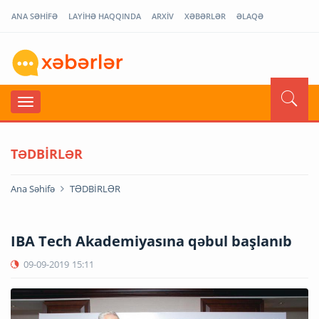
ANA SƏHİFƏ
LAYİHƏ HAQQINDA
ARXİV
XƏBƏRLƏR
ƏLAQƏ
TƏDBİRLƏR
Ana Səhifə
TƏDBİRLƏR
IBA Tech Akademiyasına qəbul başlanıb
09-09-2019
15:11