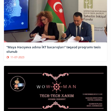
“Maya Hacıyeva adına İKT bacarıqları” təqaüd proqramı təsis
olunub
11-07-2023