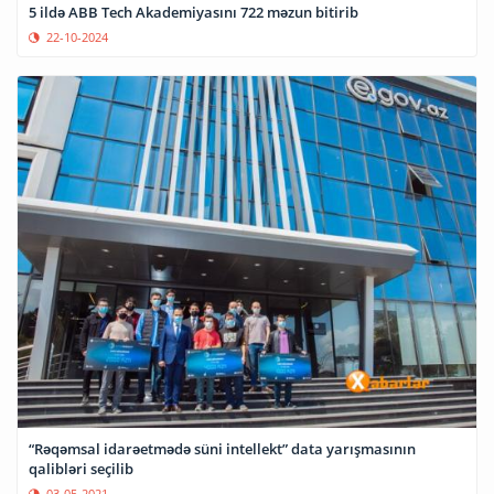
5 ildə ABB Tech Akademiyasını 722 məzun bitirib
22-10-2024
“Rəqəmsal idarəetmədə süni intellekt” data yarışmasının
qalibləri seçilib
03-05-2021