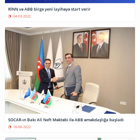
RİNN və ABB birgə yeni layihəyə start verir
04-03-2022
SOCAR-ın Bakı Ali Neft Məktəbi ilə ABB əməkdaşlığa başladı
18-06-2022