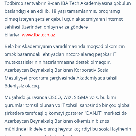
Tədbirdə sentyabrın 9-dan IBA Tech Akademiyasına qəbulun
başlandığı elan edilib. 18 yaşı tamamlanmış, proqramçı
olmaq istəyən şəxslər qəbul üçün akademiyanın internet
səhifəsi üzərindən onlayn ərizə göndərə
bilərlər:
www.ibatech.az
Belə bir Akademiyanın yaradılmasında məqsəd ölkəmizin
əmək bazarındakı ehtiyacları nəzərə alaraq peşəkar IT
mütəxəssislərinin hazırlanmasına dəstək olmaqdır.
Azərbaycan Beynəlxalq Bankının Korporativ Sosial
Məsuliyyət proqramı çərçivəsində Akademiyada təhsil
ödənişsiz olacaq.
Müşahidə Şurasında CISCO, WiX, SIGMA və s. bu kimi
qurumlar təmsil olunan və IT təhsili sahəsində bir çox qlobal
şirkətlərə tərəfdaşlıq köməyi göstərən “DAN.IT” mərkəzi də
Azərbaycan Beynəlxalq Bankının ölkəmizin biznes
mühitində ilk dəfə olaraq həyata keçirdiyi bu sosial layihənin