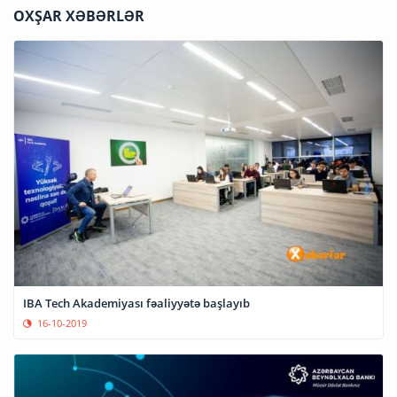
OXŞAR XƏBƏRLƏR
IBA Tech Akademiyası fəaliyyətə başlayıb
16-10-2019