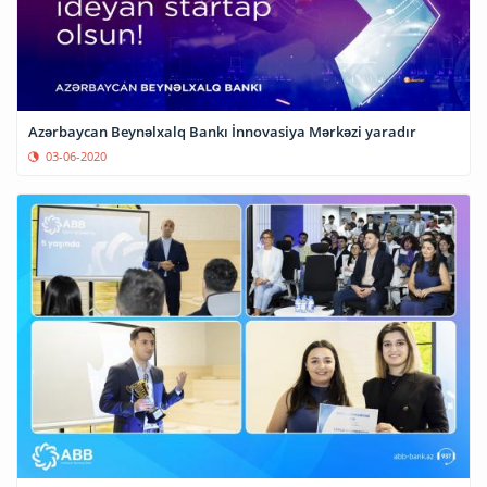
Azərbaycan Beynəlxalq Bankı İnnovasiya Mərkəzi yaradır
03-06-2020