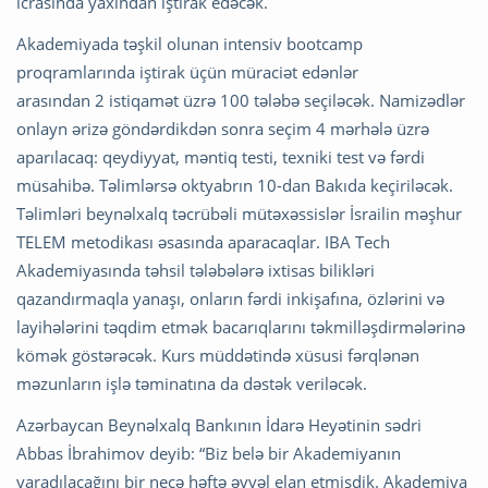
icrasında yaxından iştirak edəcək.
Akademiyada təşkil olunan intensiv bootcamp
proqramlarında iştirak üçün müraciət edənlər
arasından 2
istiqamət üzrə 100 tələbə seçiləcək. Namizədlər
onlayn ərizə göndərdikdən sonra seçim 4
mərhələ üzrə
aparılacaq: qeydiyyat, məntiq testi, texniki test və fərdi
müsahibə. Təlimlərsə oktyabrın 10-dan Bakıda keçiriləcək.
Təlimləri beynəlxalq təcrübəli mütəxəssislər İsrailin məşhur
TELEM metodikası əsasında aparacaqlar. IBA Tech
Akademiyasında təhsil tələbələrə ixtisas bilikləri
qazandırmaqla yanaşı, onların fərdi inkişafına, özlərini və
layihələrini təqdim etmək bacarıqlarını təkmilləşdirmələrinə
kömək göstərəcək. Kurs müddətində xüsusi fərqlənən
məzunların işlə təminatına da dəstək veriləcək.
Azərbaycan Beynəlxalq Bankının İdarə Heyətinin sədri
Abbas İbrahimov deyib: “Biz belə bir Akademiyanın
yaradılacağını bir neçə həftə əvvəl elan etmişdik. Akademiya