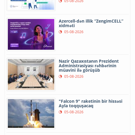
05-08-2026
Azercell-dən illik “ZengimCELL”
xidməti
05-08-2026
Nazir Qazaxıstanın Prezident
Administrasiyası rəhbərinin
müavini ilə görüşüb
05-08-2026
"Falcon 9" raketinin bir hissəsi
Ayla toqquşacaq
05-08-2026