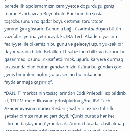
barədə ilk açıqlamamızın cəmiyyətdə doğurduğu geniş
maraq Azərbaycan Beynəlxalq Bankının bu sosial
təşəbbüsünün nə qədər böyük ictimai zərurətdən
yarandığını göstərir. Bununla bağlı üzərimizə düşən bütün
vəzifələri yerinə yetirəcəyik ki, IBA Tech Akademiyasının
fəaliyyəti ilə ölkəmizin bu günü və gələcəyi üçün yüksək bir
dəyər yarada bilək. Beləliklə, IT sahəsində bilik və bacarıqlar
qazanmaq, özünü inkişaf etdirmək, uğurlu karyera qurmaq
arzusunda olan bütün gənclərimizin üzünə bu gündən çox
geniş bir imkan açılmış olur. Onları bu imkandan
faydalanmağa çağırırıq”.
“DAN.IT” mərkəzinin təsisçilərindən Eddi Prilepski isə bildirib
ki, TELEM metodikasının prinsiplərinə görə, IBA Tech
Akademiyasına müraciət edən şəxslərin texniki təhsilli
şəxslər olması mütləq şərt deyil. “Çünki burada hər kəs
sıfırdan başlayaraq öyrədiləcək. Amma burada təhsil almaq