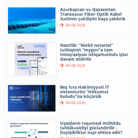
Azərbaycan və Qazaxıstan
Transxəzər Fiber-Optik Kabel
Xəttinin çəkilişini başa çatdırıb
06-08-2026
Nazirlik: “Mobil notariat”
tətbiqinin “mygov”a tam
inteqrasiyası istiqamətində işlər
davam etdirilir
06-08-2026
Beş İcra Hakimiyyəti İT
sistemlərini “Hökumət
buludu”na köçürüb
06-08-2026
Uşaqların rəqəmsal mühitdə
təhlükəsizliyi gücləndirilir -
Dəyişikliklər nəyi ehtiva edir?