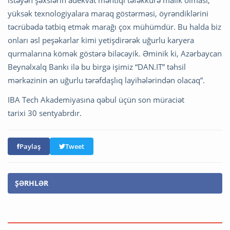
istəyən şəxslərin adekvat məntiqi təfəkkürə malik olması,
yüksək texnologiyalara maraq göstərməsi, öyrəndiklərini
təcrübədə tətbiq etmək marağı çox mühümdür. Bu halda biz
onları əsl peşəkarlar kimi yetişdirərək uğurlu karyera
qurmalarına kömək göstərə biləcəyik. Əminik ki, Azərbaycan
Beynəlxalq Bankı ilə bu birgə işimiz “DAN.IT” təhsil
mərkəzinin ən uğurlu tərəfdaşlıq layihələrindən olacaq”.
IBA Tech Akademiyasına qəbul üçün son müraciət
tarixi 30 sentyabrdır.
Paylaş
Tweet
ŞƏRHLƏR