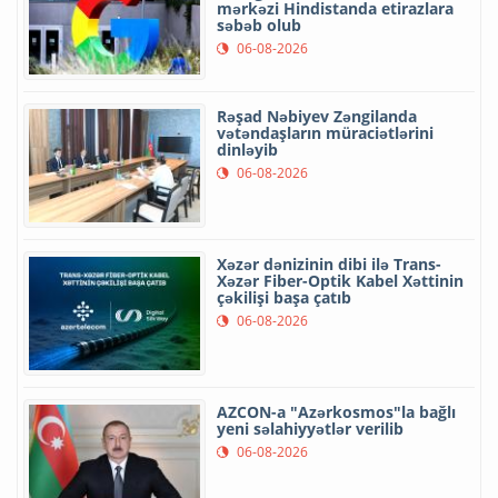
mərkəzi Hindistanda etirazlara
səbəb olub
06-08-2026
Rəşad Nəbiyev Zəngilanda
vətəndaşların müraciətlərini
dinləyib
06-08-2026
Xəzər dənizinin dibi ilə Trans-
Xəzər Fiber-Optik Kabel Xəttinin
çəkilişi başa çatıb
06-08-2026
AZCON-a "Azərkosmos"la bağlı
yeni səlahiyyətlər verilib
06-08-2026