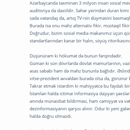
Azərbaycanda təxminən 3 milyon insan sosial medi
auditoriya da daxiildir. Səhər yerindən duran kimi
sadə vətəndaş da, artıq TV-nin düyməsini basmaqla
Burada isə onu məhz alternativ fikir, müstəqil fikir
Doğrudur, bizim sosial media məkanımız üçün qüs
standartlarından kənar bir halın, söyüş ritorikasını
Düşünürəm ki hökumət də bunun fərqindədir.
Güman ki son dövrlərdə dövlət məmurlarının, vəzi
əsas səbəbi həm də məhz bununla bağlıdır. Əslində 
vitse-prezident əvvəldən burada olsa da, görünür 
Təkrar etmək istərdim ki mahiyyətcə bu faydalı bir
İstənilən halda ictimai informasiya daşıyan şəxslə
anında münasibət bildirməsi, həm cəmiyyət və vət
dezinformasiyanın qarşısı alınır. Odur ki yeni gəl
halda doğru olmazdı.