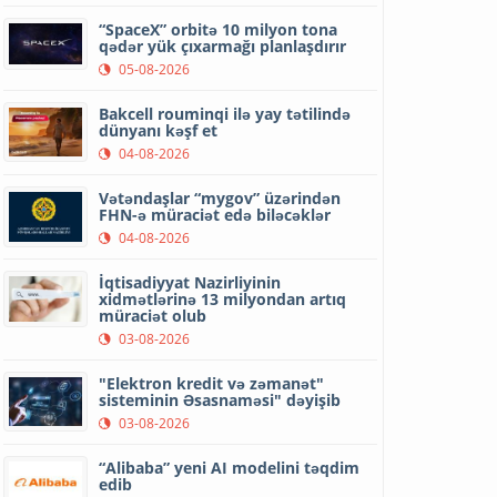
“SpaceX” orbitə 10 milyon tona
qədər yük çıxarmağı planlaşdırır
05-08-2026
Bakcell rouminqi ilə yay tətilində
dünyanı kəşf et
04-08-2026
Vətəndaşlar “mygov” üzərindən
FHN-ə müraciət edə biləcəklər
04-08-2026
İqtisadiyyat Nazirliyinin
xidmətlərinə 13 milyondan artıq
müraciət olub
03-08-2026
"Elektron kredit və zəmanət"
sisteminin Əsasnaməsi" dəyişib
03-08-2026
“Alibaba” yeni AI modelini təqdim
edib