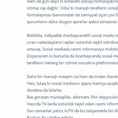
Həm də gizli deyil ki birtərəfli olaraq formalaşdır
ictimai rəy dağılır. Odur ki maraqlı tərəflərin so
formalaşması baxımından da cəmiyyət üçün çox fayd
qurumların daha düzgün qərarlar qəbul etməsinə 
Beləliklə, indiyədək Azərbaycandilli sosial media mə
sıravi vətəndaşların rəyləri üstünlük təşkil edird
artacaq. Sosial mediada rəsmi informasiya mühiti
Düşünürəm ki bununla da Azərbaycanda sosial med
tərəflərin nəhəng bir ictimai müzakirə platforması
Daha bir maraqlı məqam isə həm də ondan ibarətdir
Yəni, tutaq ki sosial medianın qapısı həmişə açıqd
döndərə də bilərlər.
Bəs görəsən müstəqillər, alternativ fikir daşıyıcıla
Hazırda TV-lərdə üstünlük təşkil edən rəsmi inform
Son zamanlar yalnız AzTV-də bu istiqamətdə bir dir
Bəziləri də cəhdlər edirlər.