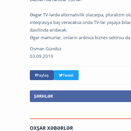
Əəgər TV-lərdə alternativlik olacaqsa, plüralizm o
inteqrasiya baş verəcəksə onda TV-lər yaşaya biləc
daxilində əridəcək.
Əgər məmurlar, onların ardınca biznes sektrou da
Osman Gündüz
03.09.2019
Paylaş
Tweet
ŞƏRHLƏR
OXŞAR XƏBƏRLƏR