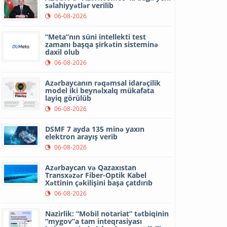
səlahiyyətlər verilib
06-08-2026
“Meta”nın süni intellekti test
zamanı başqa şirkətin sisteminə
daxil olub
06-08-2026
Azərbaycanın rəqəmsal idarəçilik
model iki beynəlxalq mükafata
layiq görülüb
06-08-2026
DSMF 7 ayda 135 minə yaxın
elektron arayış verib
06-08-2026
Azərbaycan və Qazaxıstan
Transxəzər Fiber-Optik Kabel
Xəttinin çəkilişini başa çatdırıb
06-08-2026
Nazirlik: “Mobil notariat” tətbiqinin
“mygov”a tam inteqrasiyası