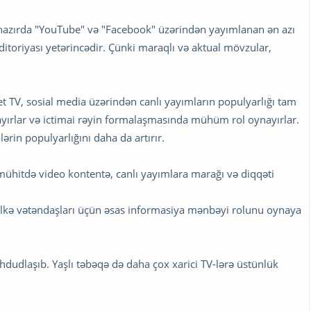
 hazırda "YouTube" və "Facebook" üzərindən yayımlanan ən azı
itoriyası yetərincədir. Çünki maraqlı və aktual mövzular,
.
net TV, sosial media üzərindən canlı yayımların populyarlığı tam
playırlar və ictimai rəyin formalaşmasında mühüm rol oynayırlar.
ərin populyarlığını daha da artırır.
l mühitdə video kontentə, canlı yayımlara marağı və diqqəti
 ölkə vətəndaşları üçün əsas informasiya mənbəyi rolunu oynaya
əhdudlaşıb. Yaşlı təbəqə də daha çox xarici TV-lərə üstünlük