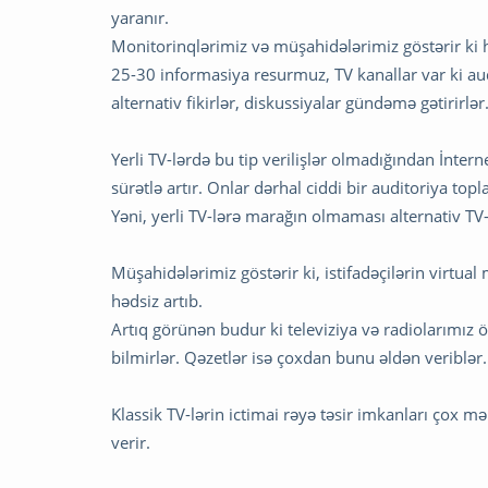
yaranır.
Monitorinqlərimiz və müşahidələrimiz göstərir ki
25-30 informasiya resurmuz, TV kanallar var ki aud
alternativ fikirlər, diskussiyalar gündəmə gətirirlər
Yerli TV-lərdə bu tip verilişlər olmadığından İnter
sürətlə artır. Onlar dərhal ciddi bir auditoriya to
Yəni, yerli TV-lərə marağın olmaması alternativ TV-l
Müşahidələrimiz göstərir ki, istifadəçilərin virtua
hədsiz artıb.
Artıq görünən budur ki televiziya və radiolarımız
bilmirlər. Qəzetlər isə çoxdan bunu əldən veriblər.
Klassik TV-lərin ictimai rəyə təsir imkanları çox m
verir.