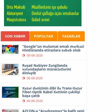
SON XƏBƏR
POPULYAR
YAZARLAR
“Google”un məlumat emalı mərkəzi
Hindistanda etirazlara səbəb olub
06-08-2026
Rəşad Nəbiyev Zəngilanda
vətəndaşların müraciətlərini
dinləyib
06-08-2026
Xəzər dənizinin dibi ilə Trans-Xəzər
Fiber-Optik Kabel Xəttinin çəkilişi
başa çatıb
06-08-2026
AZCON-a "Azərkosmos"la bağlı yeni