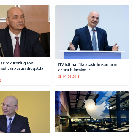
aş Prokurorluq son
ITV ictimai fikrə təsir imkanlarını
edianı xüsusi diqqətdə
artıra biləcəkmi ?
01-06-2018
2