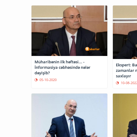
Müharibənin ilk həftəsi... -
Ekspert: B
İnformasiya cəbhəsində nələr
zamanlar m
dəyişib?
saxlayır
05-10-2020
10-08-202