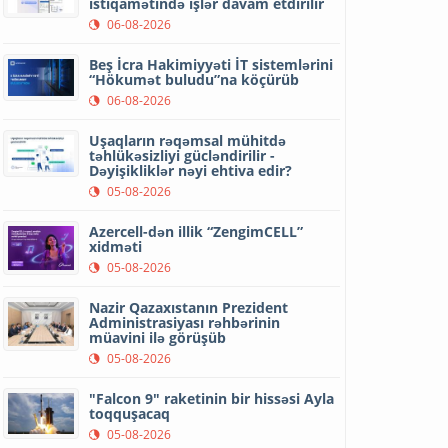
istiqamətində işlər davam etdirilir
06-08-2026
Beş İcra Hakimiyyəti İT sistemlərini
“Hökumət buludu”na köçürüb
06-08-2026
Uşaqların rəqəmsal mühitdə
təhlükəsizliyi gücləndirilir -
Dəyişikliklər nəyi ehtiva edir?
05-08-2026
Azercell-dən illik “ZengimCELL”
xidməti
05-08-2026
Nazir Qazaxıstanın Prezident
Administrasiyası rəhbərinin
müavini ilə görüşüb
05-08-2026
"Falcon 9" raketinin bir hissəsi Ayla
toqquşacaq
05-08-2026