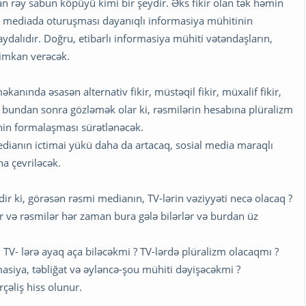
ılan rəy sabun köpüyü kimi bir şeydir. Əks fikir olan tək həmin
sial mediada oturuşması dayanıqlı informasiya mühitinin
alıdır. Doğru, etibarlı informasiya mühiti vətəndaşların,
imkan verəcək.
kanında əsasən alternativ fikir, müstəqil fikir, müxalif fikir,
isə bundan sonra gözləmək olar ki, rəsmilərin hesabına plüralizm
nin formalaşması sürətlənəcək.
ianın ictimai yükü daha da artacaq, sosial media maraqlı
na çevriləcək.
 ki, görəsən rəsmi medianın, TV-lərin vəziyyəti necə olacaq ?
ır və rəsmilər hər zaman bura gələ bilərlər və burdan üz
rı TV- lərə ayaq aça biləcəkmi ? TV-lərdə plüralizm olacaqmı ?
asiya, təbliğat və əyləncə-şou mühiti dəyişəcəkmi ?
çəliş hiss olunur.