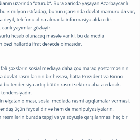
anın üzərində “oturub”. Bura xaricdə yaşayan Azərbaycanlı
 bu 3 milyon istifadəçi, bunun içərisində dövlət məmuru da var,
 deyil, telefonu əlinə almaqla informasiya əldə edir.
, canlı yayımlar gözləyir.
urlu hesab olunacaq məsələ var ki, bu da media
n bəzi hallarda ifrat dərəcdə olmasıdır.
fəli şəxslərin sosial mediaya daha çox maraq göstərməsinin
dövlət rəsmilərinin bir hissəsi, hətta Prezident və Birinci
ki bu tendensiya artıq bütün rəsmi sektoru əhatə edəcək.
 tendensiyadır.
rin əlçatan olması, sosial mediada rəsmi açıqlamalar verməsi,
əndaş üçün faydalıdır və həm də manipulyasiyaların,
ən rəsmilərin burada təpgi və ya söyüşlə qarşılanması heç bir