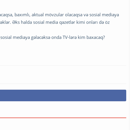
lacaqsa, baxımlı, aktual mövzular olacaqsa və sosial mediaya
əklər. Əks halda sosial media qəzetlər kimi onları də öz
 sosial mediaya gələcəksə onda TV-lərə kim baxacaq?