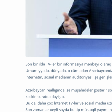
Son bir ildə TV-lər bir informasiya mənbəyi olaraq 
Ümumiyyətlə, dünyada, o cümlədən Azərbaycanda ten
İnternetin, sosial medianın auditoriyası işə genişlə
Azərbaycan reallığında isə müşahidələr göstərir so
kəskin surətdə dəyişib.
Bu da, daha çox İnternet TV-lər və sosial media üzə
Son zamanlar xeyli sayda bu tip müstəqil yayım inf