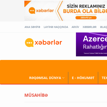
ANA SƏHİFƏ
LAYİHƏ HAQQINDA
ARXİV
XƏBƏRLƏR
ƏLA
RƏQƏMSAL DÜNYA
E - HÖKUMƏT
TE
MÜSAHİBƏ