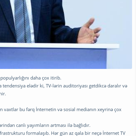
populyarlığını daha çox itirib.
densiya elədir ki, TV-lərin auditoriyası getdikcə daralır və
nir.
n vaxtlar bu fərq İnternetin və sosial medianın xeyrinə çox
rindən canlı yayımların artması ilə bağlıdır.
rastrukturu formalaşıb. Hər gün az qala bir neçə İnternet TV