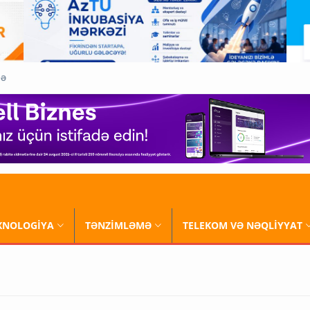
QƏ
XNOLOGİYA
TƏNZİMLƏMƏ
TELEKOM VƏ NƏQLİYYAT