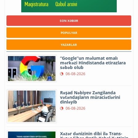
SON XƏBƏR
POPULYAR
YAZARLAR
“Google”un məlumat emalı
mərkəzi Hindistanda etirazlara
səbəb olub
06-08-2026
Rəşad Nəbiyev Zəngilanda
vətəndaşların müraciətlərini
dinləyib
06-08-2026
Xəzər dənizinin dibi ilə Trans-