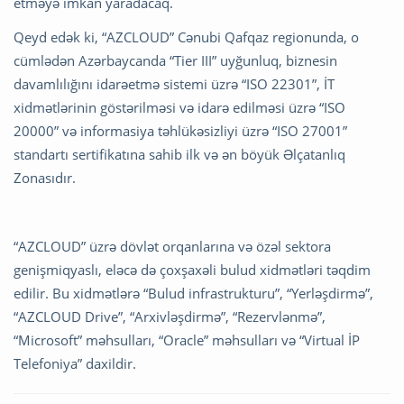
etməyə imkan yaradacaq.
Qeyd edək ki, “AZCLOUD” Cənubi Qafqaz regionunda, o
cümlədən Azərbaycanda “Tier III” uyğunluq, biznesin
davamlılığını idarəetmə sistemi üzrə “ISO 22301”, İT
xidmətlərinin göstərilməsi və idarə edilməsi üzrə “ISO
20000” və informasiya təhlükəsizliyi üzrə “ISO 27001”
standartı sertifikatına sahib ilk və ən böyük Əlçatanlıq
Zonasıdır.
“AZCLOUD” üzrə dövlət orqanlarına və özəl sektora
genişmiqyaslı, eləcə də çoxşaxəli bulud xidmətləri təqdim
edilir. Bu xidmətlərə “Bulud infrastrukturu”, “Yerləşdirmə”,
“AZCLOUD Drive”, “Arxivləşdirmə”, “Rezervlənmə”,
“Microsoft” məhsulları, “Oracle” məhsulları və “Virtual İP
Telefoniya” daxildir.