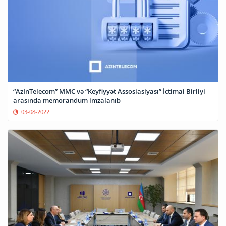
“AzInTelecom” MMC və “Keyfiyyət Assosiasiyası” İctimai Birliyi
arasında memorandum imzalanıb
03-08-2022