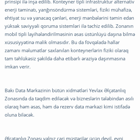
prinsipi ilə inşa edilib. Konteyner tipli infrastruktur alternativ
enerji təminatı, yanğınsöndürmə sistemləri, fiziki mühafizə,
ehtiyat su və yanacaq çənləri, enerji mənbələrini təmin edən
yüksək səviyyəli qoruma sistemləri ilə təchiz edilib. Zonanın
mobil tipli layihələndirilməsinin əsas üstünlüyü daşına bilmə
xüsusiyyətinə malik olmasıdır. Bu da fövqəladə hallar
zamanı məlumatlar saxlanılan konteynerlərin fiziki olaraq
tam təhlükəsiz şəkildə daha etibarlı əraziyə daşınmasına
imkan verir.
Bakı Data Mərkəzinin bütün xidmətləri Yevlax Əlçatanlıq
Zonasında da təqdim ediləcək və bizneslərin tələbindən asılı
olaraq həm əsas, həm də rezerv data mərkəzi kimi istifadə
oluna biləcək.
Əlçatanlıq Zonası yalnız cari müştərilər üçün deyil, eyni