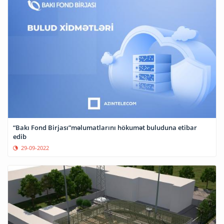
“Bakı Fond Birjası”məlumatlarını hökumət buluduna etibar
edib
29-09-2022