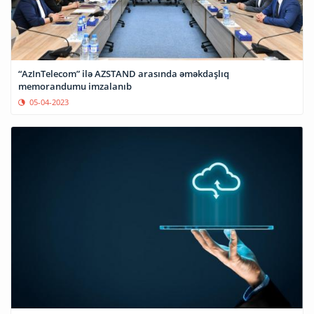
“AzInTelecom” ilə AZSTAND arasında əməkdaşlıq
memorandumu imzalanıb
05-04-2023