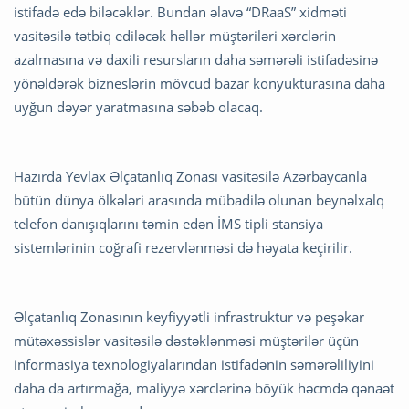
istifadə edə biləcəklər. Bundan əlavə “DRaaS” xidməti
vasitəsilə tətbiq ediləcək həllər müştəriləri xərclərin
azalmasına və daxili resursların daha səmərəli istifadəsinə
yönəldərək bizneslərin mövcud bazar konyukturasına daha
uyğun dəyər yaratmasına səbəb olacaq.
Hazırda Yevlax Əlçatanlıq Zonası vasitəsilə Azərbaycanla
bütün dünya ölkələri arasında mübadilə olunan beynəlxalq
telefon danışıqlarını təmin edən İMS tipli stansiya
sistemlərinin coğrafi rezervlənməsi də həyata keçirilir.
Əlçatanlıq Zonasının keyfiyyətli infrastruktur və peşəkar
mütəxəssislər vasitəsilə dəstəklənməsi müştərilər üçün
informasiya texnologiyalarından istifadənin səmərəliliyini
daha da artırmağa, maliyyə xərclərinə böyük həcmdə qənaət