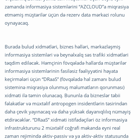
zamanda informasiya sistemlərini “AZCLOUD”a miqrasiya
etməmiş müştərilər üçün də rezerv data mərkəzi rolunu
oynayacaq.
Burada bulud xidmətləri, biznes həlləri, mərkəzləşmiş
informasiya sistemləri və beynəlxalq səs trafiki xidmətləri
təqdim ediləcək. Həmçinin fövqəladə hallarda müştərilər
informasiya sistemlərinin fasiləsiz fəaliyyətini həyata
keçirmələri üçün “DRaaS” (fövqəladə hal zamanı bulud
sisteminə miqrasiya olunmuş məlumatların qorunması)
xidməti ilə təmin olunacaq. Bununla da bizneslər təbii
fəlakətlər və müxtəlif antropogen insidentlərin təsirindən
daha çevik yayınacaq və daha yüksək dayanıqlılıq nümayiş
etdirəcəklər. “DRaaS” xidməti istifadəçiləri öz informasiya
infrastrukturunu 2 müxtəlif coğrafi məkanda eyni real
zaman rejimində aktiv-passiv və ya aktiv-aktiv statusunda