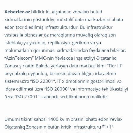
Xeberler.az
bildirir ki, əlçatanlıq zonaları bulud
xidmətlərinin göstərildiyi müxtəlif data mərkəzlərini əhatə
edən təcrid edilmiş infrastrukturdur. Bu infrastruktur
vasitəsilə bizneslər öz maraqlarına müvafiq olaraq son
istehlakçıya yaxınlıq, replikasiya, gecikmə və ya
məlumatların qorunması xidmətlərindən faydalana bilərlər.
“AzInTelecom” MMC-nin Yevlaxda inşa etdiyi Əlçatanlıq
Zonası şirkətin Bakıda yerləşən data mərkəzi kimi “Tier III”
beynəlxalq uyğunluq, biznesin davamlılığını idarəetmə
sistemi üzrə “ISO 22301”, İT xidmətlərinin göstərilməsi və
idarə edilməsi üzrə “ISO 20000” və informasiya təhlükəsizliyi
üzrə “ISO 27001” standartı sertifikatlarına malikdir.
Ümumi tikinti sahəsi 1400 kv.m ərazini əhatə edən Yevlax
Əlçatanlıq Zonasının bütün kritik infrastrukturu “1+1”