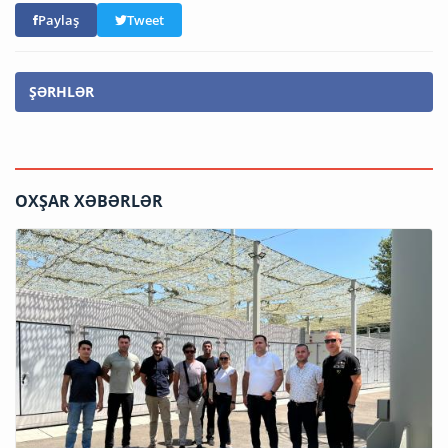
Paylaş
Tweet
ŞƏRHLƏR
OXŞAR XƏBƏRLƏR