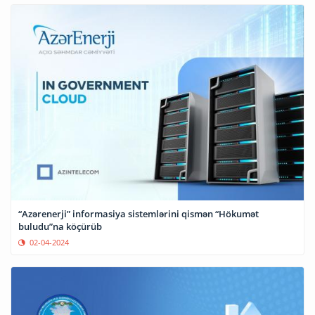
“Azərenerji” informasiya sistemlərini qismən “Hökumət
buludu”na köçürüb
02-04-2024