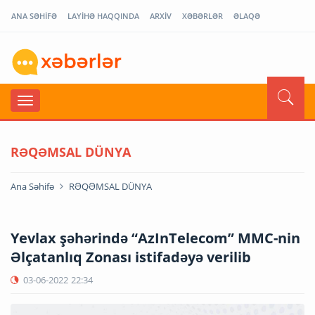
ANA SƏHİFƏ
LAYİHƏ HAQQINDA
ARXİV
XƏBƏRLƏR
ƏLAQƏ
RƏQƏMSAL DÜNYA
Ana Səhifə
RƏQƏMSAL DÜNYA
Yevlax şəhərində “AzInTelecom” MMC-nin
Əlçatanlıq Zonası istifadəyə verilib
03-06-2022
22:34