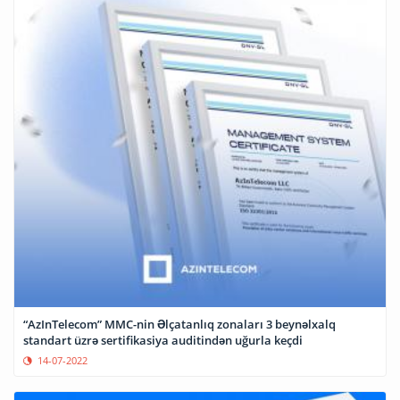
“AzInTelecom” MMC-nin Əlçatanlıq zonaları 3 beynəlxalq
standart üzrə sertifikasiya auditindən uğurla keçdi
14-07-2022