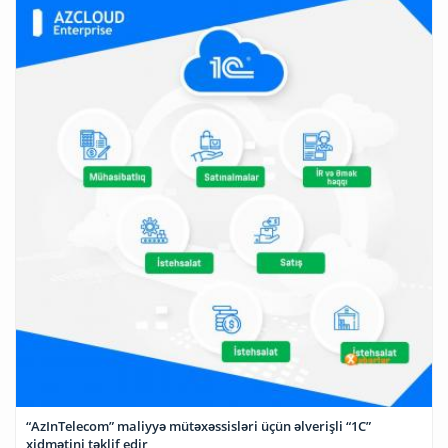
“AzInTelecom” maliyyə mütəxəssisləri üçün əlverişli “1C”
xidmətini təklif edir