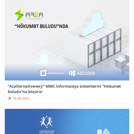
“Azalternativenerji” MMC informasiya sistemlərini “Hökumət
buludu”na köçürür
19-09-2022