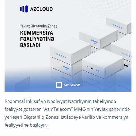
Rəqəmsal İnkişaf və Nəqliyyat Nazirliyinin tabeliyində
fəaliyyət göstərən “AzInTelecom” MMC-nin Yevlax şəhərində
yerləşən Əlçatanlıq Zonası istifadəyə verilib və kommersiya
fəaliyyətinə başlayır.