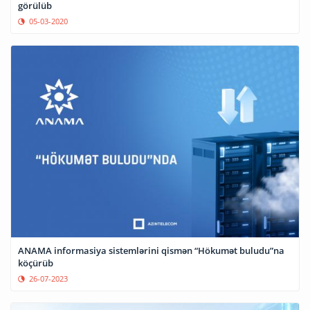
görülüb
05-03-2020
ANAMA informasiya sistemlərini qismən “Hökumət buludu”na
köçürüb
26-07-2023