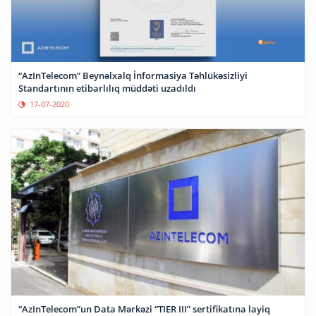
“AzInTelecom” Beynəlxalq İnformasiya Təhlükəsizliyi
Standartının etibarlılıq müddəti uzadıldı
17-07-2020
“AzInTelecom”un Data Mərkəzi “TIER III” sertifikatına layiq