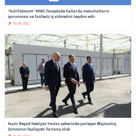
“AzInTelecom” MMC fövqəladə hallarda məlumatların
qorunması və fasiləsiz iş xidmətini təqdim edir
10-08-2022
Nazir Rəşad Nəbiyev Yevlax şəhərində yerləşən Əlçatanlıq
Zonasının fəaliyyəti ilə tanış olub
16-06-2022