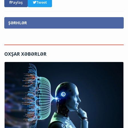
Paylaş
Tweet
ŞƏRHLƏR
OXŞAR XƏBƏRLƏR