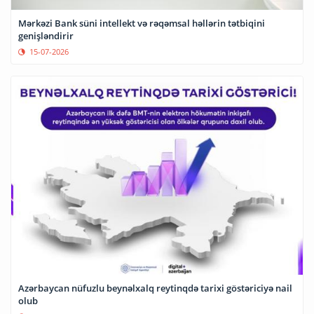
Mərkəzi Bank süni intellekt və rəqəmsal həllərin tətbiqini
genişləndirir
15-07-2026
Azərbaycan nüfuzlu beynəlxalq reytinqdə tarixi göstəriciyə nail
olub