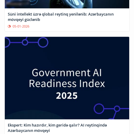
Süni intellekt üzrə qlobal reytinq yenilənib: Azərbaycanın
mövqeyi güclənib
05-01-2026
Ekspert: Kim hazırdır, kim geridə qalır? AI reytinqində
Azərbaycanın mövqeyi