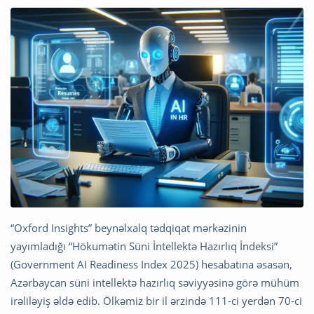
“Oxford Insights” beynəlxalq tədqiqat mərkəzinin
yayımladığı “Hökumətin Süni İntellektə Hazırlıq İndeksi”
(Government AI Readiness Index 2025) hesabatına əsasən,
Azərbaycan süni intellektə hazırlıq səviyyəsinə görə mühüm
irəliləyiş əldə edib. Ölkəmiz bir il ərzində 111-ci yerdən 70-ci