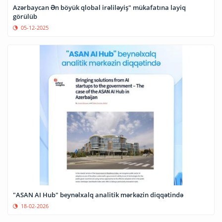
Azərbaycan Ən böyük qlobal irəliləyiş" mükafatına layiq
görülüb
05-12-2025
"ASAN AI Hub" beynəlxalq analitik mərkəzin diqqətində
18-02-2026