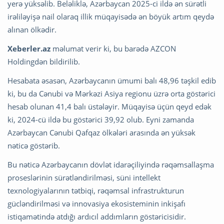
yerə yüksəlib. Beləliklə, Azərbaycan 2025-ci ildə ən sürətli
irəliləyişə nail olaraq illik müqayisədə ən böyük artım qeydə
alınan ölkədir.
Xeberler.az
məlumat verir ki, bu barədə AZCON
Holdingdən bildirilib.
Hesabata əsasən, Azərbaycanın ümumi balı 48,96 təşkil edib
ki, bu da Cənubi və Mərkəzi Asiya regionu üzrə orta göstərici
hesab olunan 41,4 balı üstələyir. Müqayisə üçün qeyd edək
ki, 2024-cü ildə bu göstərici 39,92 olub. Eyni zamanda
Azərbaycan Cənubi Qafqaz ölkələri arasında ən yüksək
nəticə göstərib.
Bu nəticə Azərbaycanın dövlət idarəçiliyində rəqəmsallaşma
proseslərinin sürətləndirilməsi, süni intellekt
texnologiyalarının tətbiqi, rəqəmsal infrastrukturun
gücləndirilməsi və innovasiya ekosisteminin inkişafı
istiqamətində atdığı ardıcıl addımların göstəricisidir.