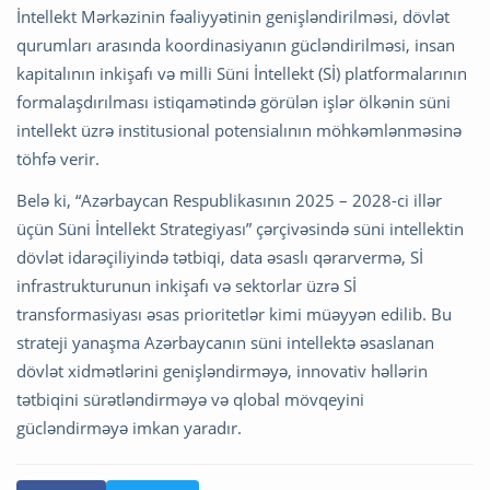
İntellekt Mərkəzinin fəaliyyətinin genişləndirilməsi, dövlət
qurumları arasında koordinasiyanın gücləndirilməsi, insan
kapitalının inkişafı və milli Süni İntellekt (Sİ) platformalarının
formalaşdırılması istiqamətində görülən işlər ölkənin süni
intellekt üzrə institusional potensialının möhkəmlənməsinə
töhfə verir.
Belə ki, “Azərbaycan Respublikasının 2025 – 2028-ci illər
üçün Süni İntellekt Strategiyası” çərçivəsində süni intellektin
dövlət idarəçiliyində tətbiqi, data əsaslı qərarvermə, Sİ
infrastrukturunun inkişafı və sektorlar üzrə Sİ
transformasiyası əsas prioritetlər kimi müəyyən edilib. Bu
strateji yanaşma Azərbaycanın süni intellektə əsaslanan
dövlət xidmətlərini genişləndirməyə, innovativ həllərin
tətbiqini sürətləndirməyə və qlobal mövqeyini
gücləndirməyə imkan yaradır.