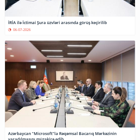
İRİA ilə İctimai Şura üzvləri arasında görüş keçirilib
06-07-2026
Azərbaycan "Microsoft"la Rəqəmsal Bacarıq Mərkəzinin
yaradılmasını müzakirə edib