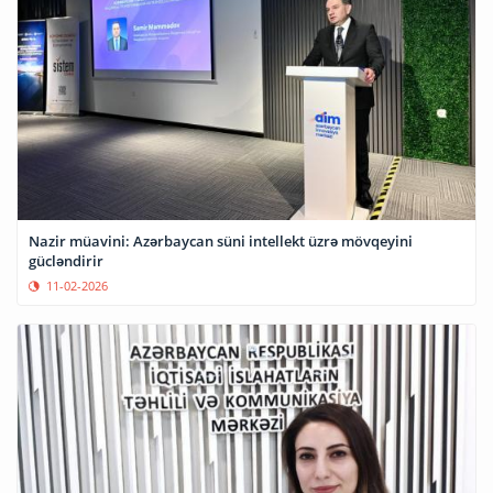
Nazir müavini: Azərbaycan süni intellekt üzrə mövqeyini
gücləndirir
11-02-2026