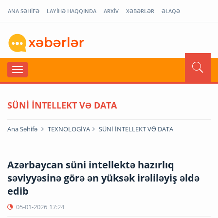
ANA SƏHİFƏ
LAYİHƏ HAQQINDA
ARXİV
XƏBƏRLƏR
ƏLAQƏ
SÜNİ İNTELLEKT VƏ DATA
Ana Səhifə
TEXNOLOGİYA
SÜNİ İNTELLEKT VƏ DATA
Azərbaycan süni intellektə hazırlıq
səviyyəsinə görə ən yüksək irəliləyiş əldə
edib
05-01-2026
17:24