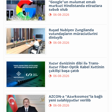
“Google”un məlumat emalı
mərkəzi Hindistanda etirazlara
səbəb olub
06-08-2026
Rəşad Nəbiyev Zəngilanda
vətəndaşların müraciətlərini
dinləyib
06-08-2026
Xəzər dənizinin dibi ilə Trans-
Xəzər Fiber-Optik Kabel Xəttinin
çəkilişi başa çatıb
06-08-2026
AZCON-a "Azərkosmos"la bağlı
yeni səlahiyyətlər verilib
06-08-2026