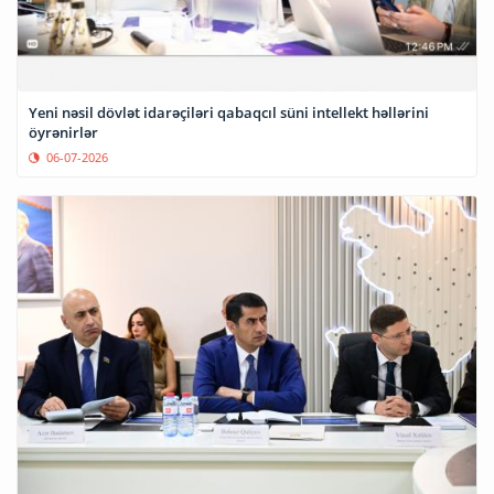
Yeni nəsil dövlət idarəçiləri qabaqcıl süni intellekt həllərini
öyrənirlər
06-07-2026