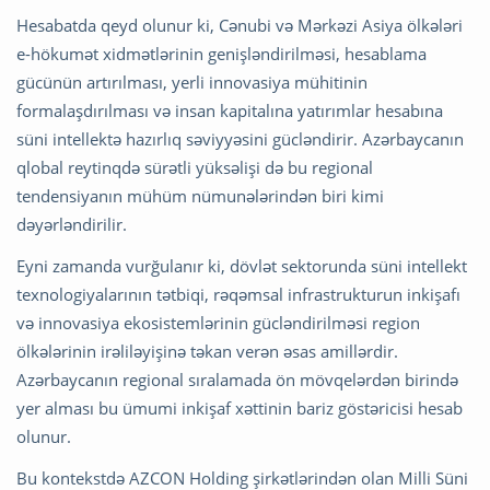
Hesabatda qeyd olunur ki, Cənubi və Mərkəzi Asiya ölkələri
e-hökumət xidmətlərinin genişləndirilməsi, hesablama
gücünün artırılması, yerli innovasiya mühitinin
formalaşdırılması və insan kapitalına yatırımlar hesabına
süni intellektə hazırlıq səviyyəsini gücləndirir. Azərbaycanın
qlobal reytinqdə sürətli yüksəlişi də bu regional
tendensiyanın mühüm nümunələrindən biri kimi
dəyərləndirilir.
Eyni zamanda vurğulanır ki, dövlət sektorunda süni intellekt
texnologiyalarının tətbiqi, rəqəmsal infrastrukturun inkişafı
və innovasiya ekosistemlərinin gücləndirilməsi region
ölkələrinin irəliləyişinə təkan verən əsas amillərdir.
Azərbaycanın regional sıralamada ön mövqelərdən birində
yer alması bu ümumi inkişaf xəttinin bariz göstəricisi hesab
olunur.
Bu kontekstdə AZCON Holding şirkətlərindən olan Milli Süni