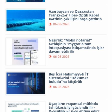
Azərbaycan və Qazaxıstan
Transxəzər Fiber-Optik Kabel
Xəttinin çəkilişini başa çatdırıb
06-08-2026
Nazirlik: “Mobil notariat”
tətbiqinin “mygov”a tam
inteqrasiyası istiqamətində işlər
davam etdirilir
06-08-2026
Beş İcra Hakimiyyəti İT
sistemlərini “Hökumət
buludu”na köçürüb
06-08-2026
Uşaqların rəqəmsal mühitdə
təhlükəsizliyi gücləndirilir -
Dəyişikliklər nəyi ehtiva edir?