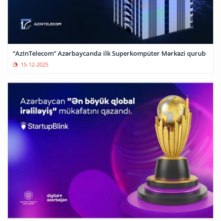
“AzInTelecom” Azərbaycanda ilk Superkompüter Mərkəzi qurub
15-12-2025