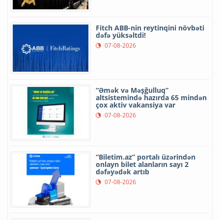
Fitch ABB-nin reytinqini növbəti
dəfə yüksəltdi!
07-08-2026
“Əmək və Məşğulluq”
altsistemində hazırda 65 mindən
çox aktiv vakansiya var
07-08-2026
“Biletim.az” portalı üzərindən
onlayn bilet alanların sayı 2
dəfəyədək artıb
07-08-2026