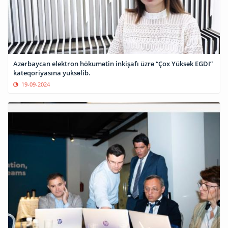
Azərbaycan elektron hökumətin inkişafı üzrə “Çox Yüksək EGDI”
kateqoriyasına yüksəlib.
19-09-2024