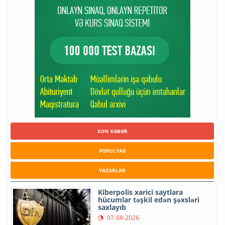
SON XƏBƏR
POPULYAR
YAZARLAR
Kiberpolis xarici saytlara
hücumlar təşkil edən şəxsləri
saxlayıb
07-08-2026