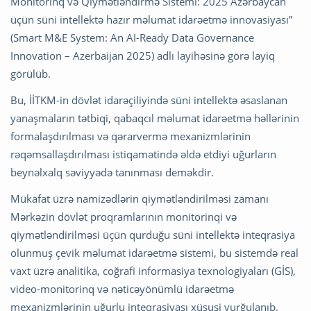
Monitorinq və Qiymətləndirmə Sistemi: 2025 Azərbaycan
üçün süni intellektə hazır məlumat idarəetmə innovasiyası”
(Smart M&E System: An AI-Ready Data Governance
Innovation – Azerbaijan 2025) adlı layihəsinə görə layiq
görülüb.
Bu, İİTKM-in dövlət idarəçiliyində süni intellektə əsaslanan
yanaşmaların tətbiqi, qabaqcıl məlumat idarəetmə həllərinin
formalaşdırılması və qərarvermə mexanizmlərinin
rəqəmsallaşdırılması istiqamətində əldə etdiyi uğurların
beynəlxalq səviyyədə tanınması deməkdir.
Mükafat üzrə namizədlərin qiymətləndirilməsi zamanı
Mərkəzin dövlət proqramlarının monitorinqi və
qiymətləndirilməsi üçün qurduğu süni intellektə inteqrasiya
olunmuş çevik məlumat idarəetmə sistemi, bu sistemdə real
vaxt üzrə analitika, coğrafi informasiya texnologiyaları (GİS),
video-monitorinq və nəticəyönümlü idarəetmə
mexanizmlərinin uğurlu inteqrasiyası xüsusi vurğulanıb.