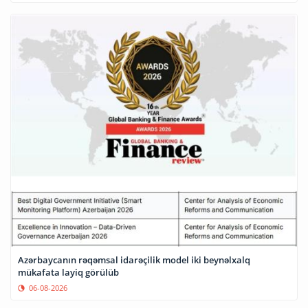
Azərbaycanın rəqəmsal idarəçilik model iki beynəlxalq
mükafata layiq görülüb
06-08-2026