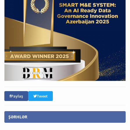
Paylaş
Tweet
ŞƏRHLƏR