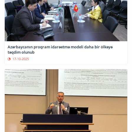
Azərbaycanın proqram idarəetmə modeli daha bir ölkəyə
təqdim olunub
17-10-2025