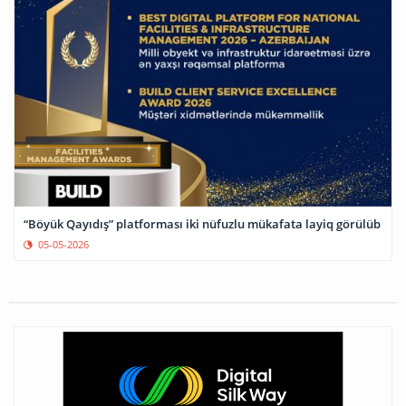
“Böyük Qayıdış” platforması iki nüfuzlu mükafata layiq görülüb
05-05-2026