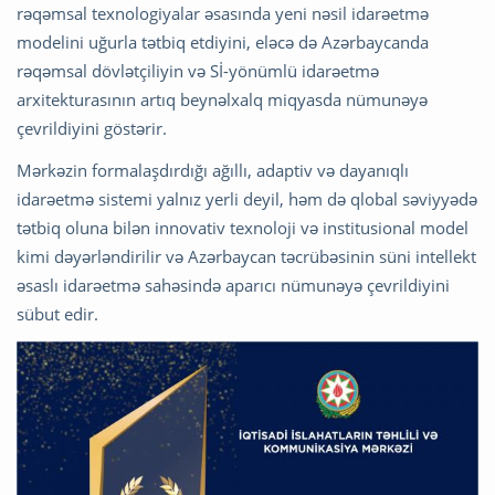
rəqəmsal texnologiyalar əsasında yeni nəsil idarəetmə
modelini uğurla tətbiq etdiyini, eləcə də Azərbaycanda
rəqəmsal dövlətçiliyin və Sİ-yönümlü idarəetmə
arxitekturasının artıq beynəlxalq miqyasda nümunəyə
çevrildiyini göstərir.
Mərkəzin formalaşdırdığı ağıllı, adaptiv və dayanıqlı
idarəetmə sistemi yalnız yerli deyil, həm də qlobal səviyyədə
tətbiq oluna bilən innovativ texnoloji və institusional model
kimi dəyərləndirilir və Azərbaycan təcrübəsinin süni intellekt
əsaslı idarəetmə sahəsində aparıcı nümunəyə çevrildiyini
sübut edir.