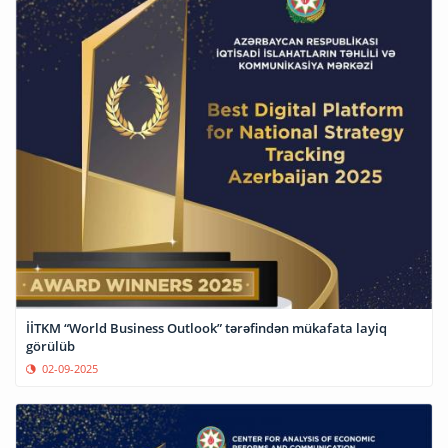
İİTKM “World Business Outlook” tərəfindən mükafata layiq
görülüb
02-09-2025