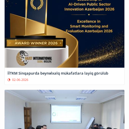
İİTKM Sinqapurda beynəlxalq mükafatlara layiq görülüb
02-06-2026