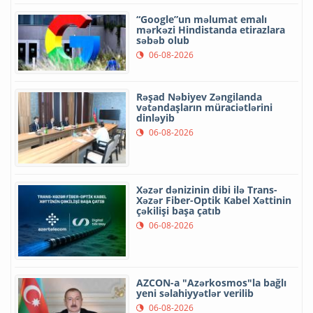
“Google”un məlumat emalı
mərkəzi Hindistanda etirazlara
səbəb olub
06-08-2026
Rəşad Nəbiyev Zəngilanda
vətəndaşların müraciətlərini
dinləyib
06-08-2026
Xəzər dənizinin dibi ilə Trans-
Xəzər Fiber-Optik Kabel Xəttinin
çəkilişi başa çatıb
06-08-2026
AZCON-a "Azərkosmos"la bağlı
yeni səlahiyyətlər verilib
06-08-2026