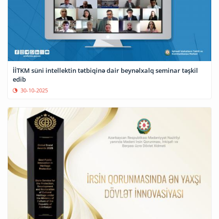
İİTKM süni intellektin tətbiqinə dair beynəlxalq seminar təşkil
edib
30-10-2025