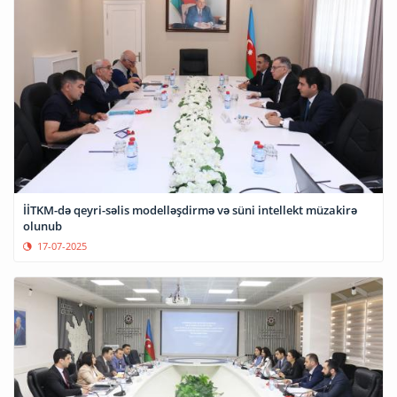
İİTKM-də qeyri-səlis modelləşdirmə və süni intellekt müzakirə
olunub
17-07-2025