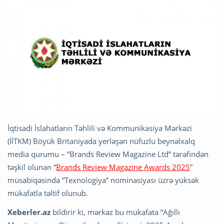
İqtisadi İslahatların Təhlili və Kommunikasiya Mərkəzi
(İİTKM) Böyük Britaniyada yerləşən nüfuzlu beynəlxalq
media qurumu – “Brands Review Magazine Ltd” tərəfindən
təşkil olunan “
Brands Review Magazine Awards 2025
”
müsabiqəsində “Texnologiya” nominasiyası üzrə yüksək
mükafatla təltif olunub.
Xeberler.az
bildirir ki, mərkəz bu mükafata “Ağıllı