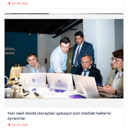
05-09-2025
Yeni nəsil dövlət idarəçiləri qabaqcıl süni intellekt həllərini
öyrənirlər
06-07-2026