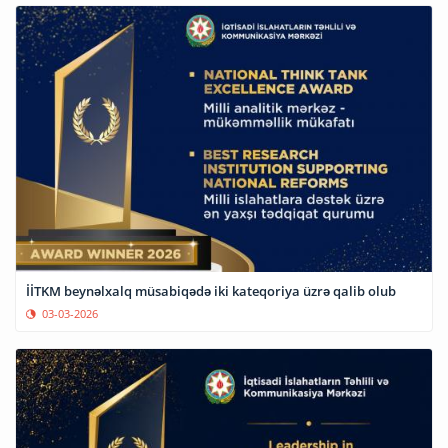
İİTKM beynəlxalq müsabiqədə iki kateqoriya üzrə qalib olub
03-03-2026