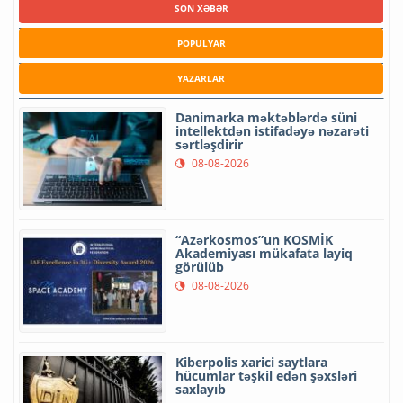
SON XƏBƏR
POPULYAR
YAZARLAR
Danimarka məktəblərdə süni
intellektdən istifadəyə nəzarəti
sərtləşdirir
08-08-2026
“Azərkosmos”un KOSMİK
Akademiyası mükafata layiq
görülüb
08-08-2026
Kiberpolis xarici saytlara
hücumlar təşkil edən şəxsləri
saxlayıb