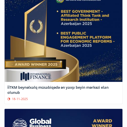
İİTKM beynəlxalq müsabiqədə ən yaxşı beyin mərkəzi elan
olunub
18-11-2025