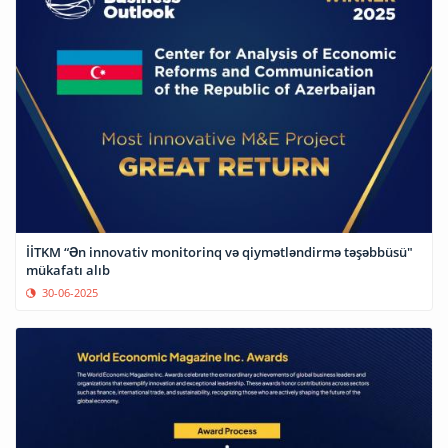
İİTKM “Ən innovativ monitorinq və qiymətləndirmə təşəbbüsü"
mükafatı alıb
30-06-2025