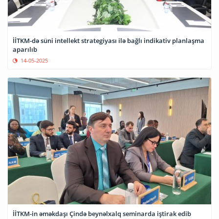
İİTKM-də süni intellekt strategiyası ilə bağlı indikativ planlaşma
aparılıb
14-05-2025
İİTKM-in əməkdaşı Çində beynəlxalq seminarda iştirak edib