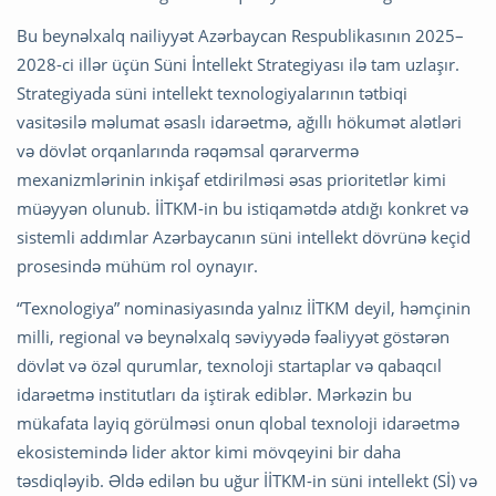
Bu beynəlxalq nailiyyət Azərbaycan Respublikasının 2025–
2028-ci illər üçün Süni İntellekt Strategiyası ilə tam uzlaşır.
Strategiyada süni intellekt texnologiyalarının tətbiqi
vasitəsilə məlumat əsaslı idarəetmə, ağıllı hökumət alətləri
və dövlət orqanlarında rəqəmsal qərarvermə
mexanizmlərinin inkişaf etdirilməsi əsas prioritetlər kimi
müəyyən olunub. İİTKM-in bu istiqamətdə atdığı konkret və
sistemli addımlar Azərbaycanın süni intellekt dövrünə keçid
prosesində mühüm rol oynayır.
“Texnologiya” nominasiyasında yalnız İİTKM deyil, həmçinin
milli, regional və beynəlxalq səviyyədə fəaliyyət göstərən
dövlət və özəl qurumlar, texnoloji startaplar və qabaqcıl
idarəetmə institutları da iştirak ediblər. Mərkəzin bu
mükafata layiq görülməsi onun qlobal texnoloji idarəetmə
ekosistemində lider aktor kimi mövqeyini bir daha
təsdiqləyib. Əldə edilən bu uğur İİTKM-in süni intellekt (Sİ) və