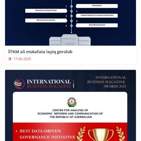
İİTKM ali mükafata layiq görülüb
17-06-2025