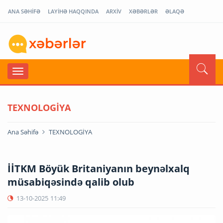
ANA SƏHİFƏ
LAYİHƏ HAQQINDA
ARXİV
XƏBƏRLƏR
ƏLAQƏ
TEXNOLOGİYA
Ana Səhifə
TEXNOLOGİYA
İİTKM Böyük Britaniyanın beynəlxalq
müsabiqəsində qalib olub
13-10-2025
11:49