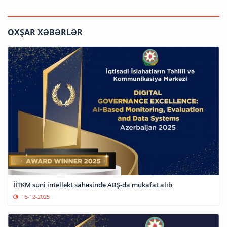
OXŞAR XƏBƏRLƏR
İİTKM süni intellekt sahəsində ABŞ-da mükafat alıb
16-12-2025