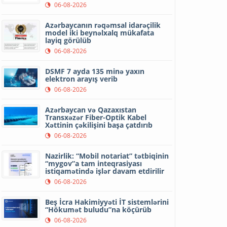
06-08-2026
Azərbaycanın rəqəmsal idarəçilik
model iki beynəlxalq mükafata
layiq görülüb
06-08-2026
DSMF 7 ayda 135 minə yaxın
elektron arayış verib
06-08-2026
Azərbaycan və Qazaxıstan
Transxəzər Fiber-Optik Kabel
Xəttinin çəkilişini başa çatdırıb
06-08-2026
Nazirlik: “Mobil notariat” tətbiqinin
“mygov”a tam inteqrasiyası
istiqamətində işlər davam etdirilir
06-08-2026
Beş İcra Hakimiyyəti İT sistemlərini
“Hökumət buludu”na köçürüb
06-08-2026