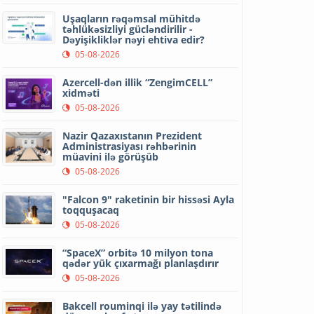
Uşaqların rəqəmsal mühitdə
təhlükəsizliyi gücləndirilir -
Dəyişikliklər nəyi ehtiva edir?
05-08-2026
Azercell-dən illik “ZengimCELL”
xidməti
05-08-2026
Nazir Qazaxıstanın Prezident
Administrasiyası rəhbərinin
müavini ilə görüşüb
05-08-2026
"Falcon 9" raketinin bir hissəsi Ayla
toqquşacaq
05-08-2026
“SpaceX” orbitə 10 milyon tona
qədər yük çıxarmağı planlaşdırır
05-08-2026
Bakcell rouminqi ilə yay tətilində