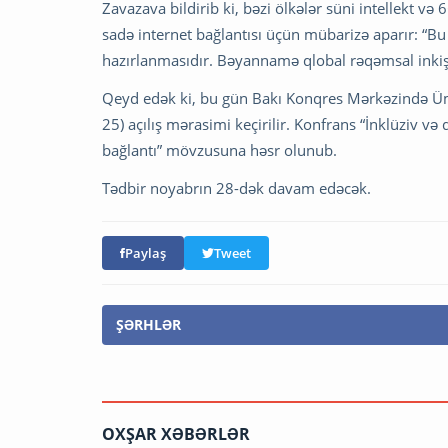
Zavazava bildirib ki, bəzi ölkələr süni intellekt və
sadə internet bağlantısı üçün mübarizə aparır: 
hazırlanmasıdır. Bəyannamə qlobal rəqəmsal inkişaf
Qeyd edək ki, bu gün Bakı Konqres Mərkəzində 
25) açılış mərasimi keçirilir. Konfrans “İnklüziv və
bağlantı” mövzusuna həsr olunub.
Tədbir noyabrın 28-dək davam edəcək.
Paylaş
Tweet
ŞƏRHLƏR
OXŞAR XƏBƏRLƏR