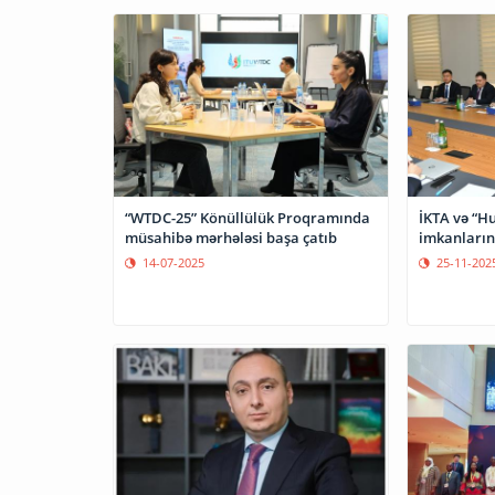
“WTDC-25” Könüllülük Proqramında
İKTA və “H
müsahibə mərhələsi başa çatıb
imkanların
14-07-2025
25-11-202