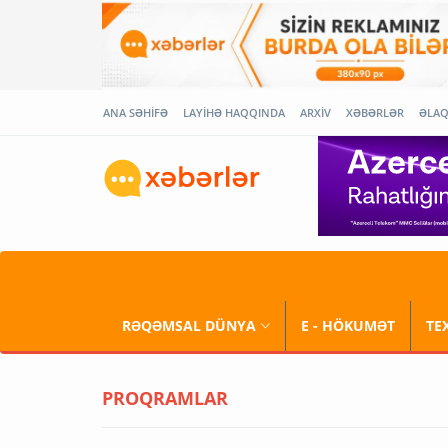
ANA SƏHİFƏ
LAYİHƏ HAQQINDA
ARXİV
XƏBƏRLƏR
ƏLA
RƏQƏMSAL DÜNYA
E - HÖKUMƏT
TE
PROQRAMLAR