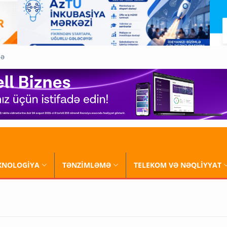
QƏ
XNOLOGİYA
TƏNZİMLƏMƏ
TELEKOM VƏ NƏQLİYYAT