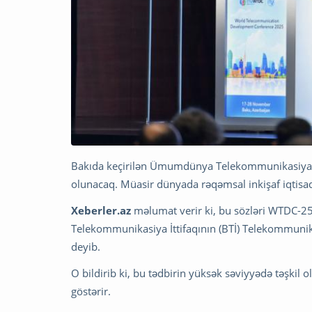
Bakıda keçirilən Ümumdünya Telekommunikasiya 
olunacaq. Müasir dünyada rəqəmsal inkişaf iqtisadi
Xeberler.az
məlumat verir ki, bu sözləri WTDC-25
Telekommunikasiya İttifaqının (BTİ) Telekommuni
deyib.
O bildirib ki, bu tədbirin yüksək səviyyədə təşkil
göstərir.