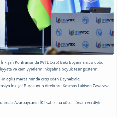
İnkişafı Konfransında (WTDC-25) Bakı Bəyannaməsi qəbul
yyata və cəmiyyətlərin inkişafına böyük təsir göstərir.
-in açılış mərasimində çıxış edən Beynəlxalq
kasiya İnkişaf Bürosunun direktoru Kosmas Lakison Zavazava
 olunması Azərbaycanın İKT sahəsinə xüsusi önəm verdiyini