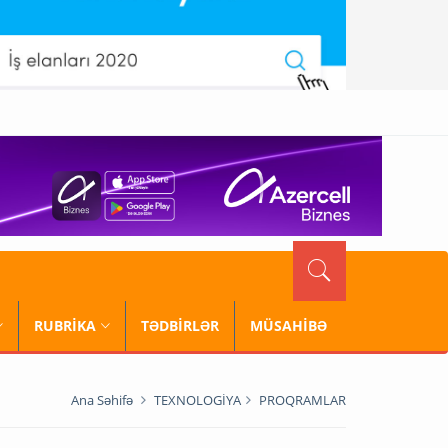
RUBRİKA
TƏDBİRLƏR
MÜSAHİBƏ
Ana Səhifə
TEXNOLOGİYA
PROQRAMLAR