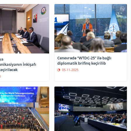
Cenevrədə “WTDC-25” ilə bağlı
ya
diplomatik brifinq keçirilib
ikasiyanın İnkişafı
eçiriləcək
05-11-2025
5