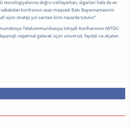
 6G texnologiyalarına doğru irəliləyərkən, digərləri hələ də ən
“Bu səbəbdən konfransın əsas məqsədi Bakı Bəyannaməsinin
 üçün strateji yol xəritəsi kimi nəzərdə tutulur”.
Ümumdünya Telekommunikasiya İnkişafı Konfransının (WTDC-
 dayanıqlı rəqəmsal gələcək üçün universal, faydalı və əlçatan