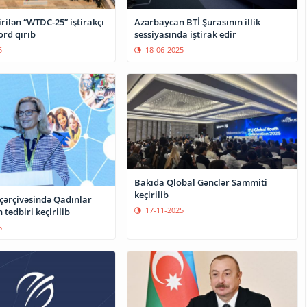
rilən “WTDC-25” iştirakçı
Azərbaycan BTİ Şurasının illik
ord qırıb
sessiyasında iştirak edir
5
18-06-2025
Bakıda Qlobal Gənclər Sammiti
keçirilib
çərçivəsində Qadınlar
17-11-2025
 tədbiri keçirilib
5