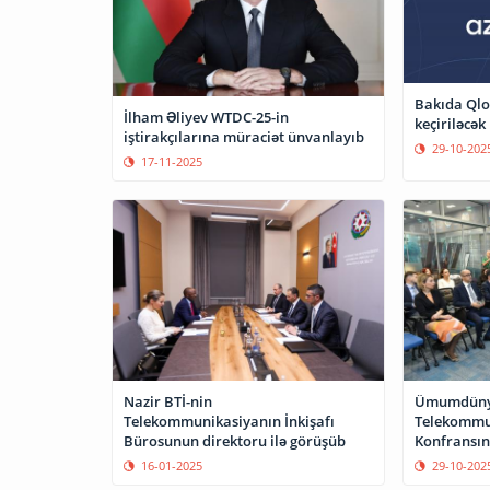
Bakıda Qlo
İlham Əliyev WTDC-25-in
keçiriləcək
iştirakçılarına müraciət ünvanlayıb
29-10-202
17-11-2025
Nazir BTİ-nin
Ümumdün
Telekommunikasiyanın İnkişafı
Telekommun
Bürosunun direktoru ilə görüşüb
Konfransına
16-01-2025
29-10-202