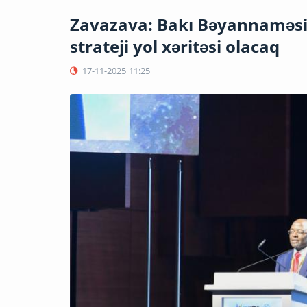
Zavazava: Bakı Bəyannaməsi 
strateji yol xəritəsi olacaq
17-11-2025
11:25