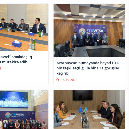
uawei” əməkdaşlıq
ı müzakirə edib
Azərbaycan nümayəndə heyəti BTİ-
nin təşkilatçılığı ilə bir sıra görüşlər
5
keçirib
16-10-2024