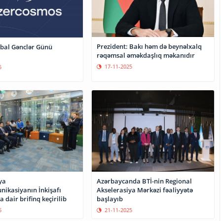
Prezident: Bakı həm də beynəlxalq
bal Gənclər Günü
rəqəmsal əməkdaşlıq məkanıdır
17-11-2025
5
ya
Azərbaycanda BTİ-nin Regional
ikasiyanın İnkişafı
Akselerasiya Mərkəzi fəaliyyətə
 dair brifinq keçirilib
başlayıb
5
21-11-2025