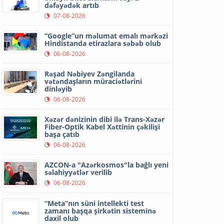
dəfəyədək artıb
07-08-2026
“Google”un məlumat emalı mərkəzi
Hindistanda etirazlara səbəb olub
06-08-2026
Rəşad Nəbiyev Zəngilanda
vətəndaşların müraciətlərini
dinləyib
06-08-2026
Xəzər dənizinin dibi ilə Trans-Xəzər
Fiber-Optik Kabel Xəttinin çəkilişi
başa çatıb
06-08-2026
AZCON-a "Azərkosmos"la bağlı yeni
səlahiyyətlər verilib
06-08-2026
“Meta”nın süni intellekti test
zamanı başqa şirkətin sisteminə
daxil olub