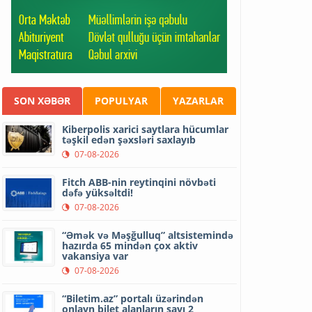
SON XƏBƏR
POPULYAR
YAZARLAR
Kiberpolis xarici saytlara hücumlar
təşkil edən şəxsləri saxlayıb
07-08-2026
Fitch ABB-nin reytinqini növbəti
dəfə yüksəltdi!
07-08-2026
“Əmək və Məşğulluq” altsistemində
hazırda 65 mindən çox aktiv
vakansiya var
07-08-2026
“Biletim.az” portalı üzərindən
onlayn bilet alanların sayı 2