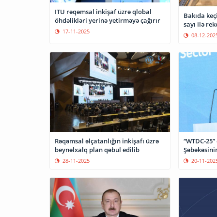
ITU rəqəmsal inkişaf üzrə qlobal
Bakıda keçi
öhdəlikləri yerinə yetirməyə çağırır
sayı ilə rek
17-11-2025
08-12-202
Rəqəmsal əlçatanlığın inkişafı üzrə
“WTDC-25” 
beynəlxalq plan qəbul edilib
Şəbəkəsinin
28-11-2025
20-11-202