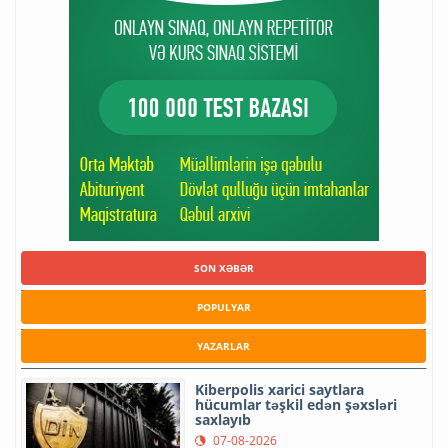
SON XƏBƏR
POPULYAR
YAZARLAR
Kiberpolis xarici saytlara
hücumlar təşkil edən şəxsləri
saxlayıb
07-08-2026