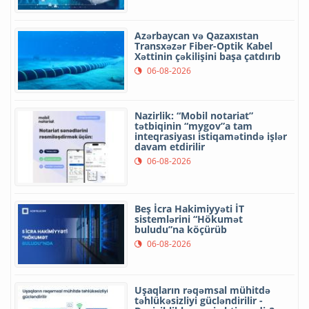
Azərbaycan və Qazaxıstan
Transxəzər Fiber-Optik Kabel
Xəttinin çəkilişini başa çatdırıb
06-08-2026
Nazirlik: “Mobil notariat”
tətbiqinin “mygov”a tam
inteqrasiyası istiqamətində işlər
davam etdirilir
06-08-2026
Beş İcra Hakimiyyəti İT
sistemlərini “Hökumət
buludu”na köçürüb
06-08-2026
Uşaqların rəqəmsal mühitdə
təhlükəsizliyi gücləndirilir -