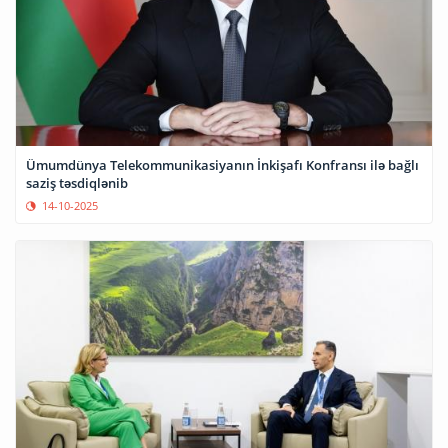
Ümumdünya Telekommunikasiyanın İnkişafı Konfransı ilə bağlı
saziş təsdiqlənib
14-10-2025