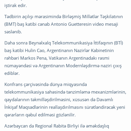
iştirak edir.
Tədbirin açılışı mərasimində Birləşmiş Millətlər Təşkilatının
(BMT) baş katibi cənab Antonio Guetteresin video mesaji
səslənib.
Daha sonra Beynəlxalq Telekommunikasiya İttifaqının (BTİ)
baş katibi Hulin Cao, Argentinanın Nazirlər Kabinetinin
rəhbəri Markos Pena, Vatikanın Argentinadakı rəsmi
nümayəndəsi və Argentinanın Modernləşdirmə naziri çıxış
ediblər.
Konfrans çərçivəsində dünya miqyasında
telekommunikasiya sahəsində tənzimləmə mexanizmlərinin,
qaydalarının təkmilləşdirilməsini, xüsusən də Davamlı
İnkişaf Məqsədlərinin reallaşdırılmasını sürətləndirəcək yeni
qərarların qəbul edilməsi gözlənilir.
Azərbaycan da Regional Rabitə Birliyi ilə əməkdaşlıq