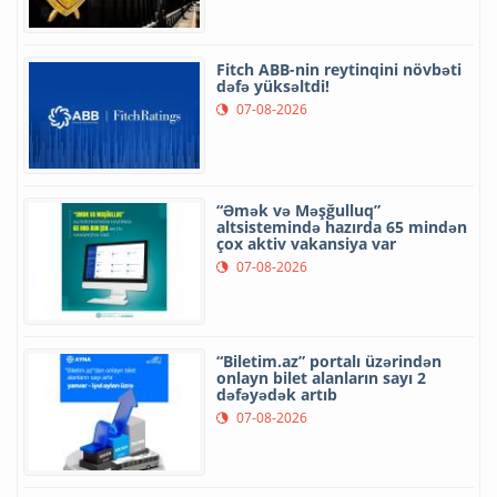
Fitch ABB-nin reytinqini növbəti
dəfə yüksəltdi!
07-08-2026
“Əmək və Məşğulluq”
altsistemində hazırda 65 mindən
çox aktiv vakansiya var
07-08-2026
“Biletim.az” portalı üzərindən
onlayn bilet alanların sayı 2
dəfəyədək artıb
07-08-2026