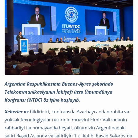
Argentina Respublikasının Buenos-Ayres şəhərində
Telekommunikasiyanın İnkişafı üzrə Ümumdünya
Konfransı (WTDC) öz işinə başlayıb.
Xeberler.az
bildirir ki, konfransda Azərbaycandan rabitə və
yüksək texnologiyalar nazirinin müavini Elmir Vəlizadənin
rəhbərliyi ilə nümayəndə heyəti, ölkəmizin Argentinadakı
səfiri Rəşad Aslanov və səfirliyin 1-ci katibi Rəşad Səfərov da