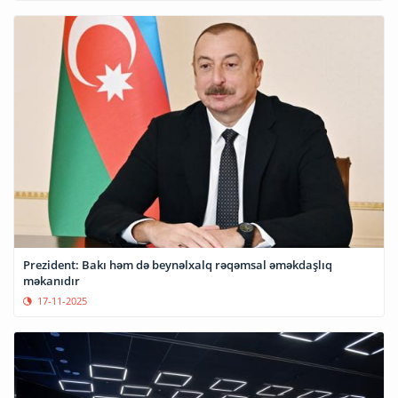
Prezident: Bakı həm də beynəlxalq rəqəmsal əməkdaşlıq
məkanıdır
17-11-2025