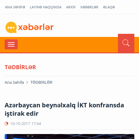
ANA SƏHİFƏ
LAYİHƏ HAQQINDA
ARXİV
XƏBƏRLƏR
ƏLAQƏ
TƏDBİRLƏR
Ana Səhifə
TƏDBİRLƏR
Azərbaycan beynəlxalq İKT konfransda
iştirak edir
10-10-2017
17:44