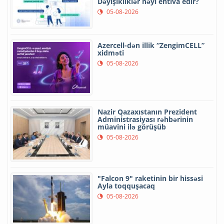
Dəyişikliklər nəyi ehtiva edir?
05-08-2026
Azercell-dən illik “ZengimCELL”
xidməti
05-08-2026
Nazir Qazaxıstanın Prezident
Administrasiyası rəhbərinin
müavini ilə görüşüb
05-08-2026
"Falcon 9" raketinin bir hissəsi
Ayla toqquşacaq
05-08-2026