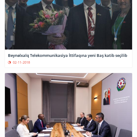
Beynəlxalq Telekommunikasiya İttifaqına yeni Baş katib seçilib
02-11-2018