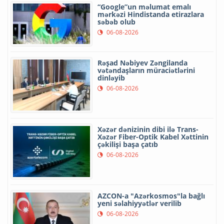
“Google”un məlumat emalı
mərkəzi Hindistanda etirazlara
səbəb olub
06-08-2026
Rəşad Nəbiyev Zəngilanda
vətəndaşların müraciətlərini
dinləyib
06-08-2026
Xəzər dənizinin dibi ilə Trans-
Xəzər Fiber-Optik Kabel Xəttinin
çəkilişi başa çatıb
06-08-2026
AZCON-a "Azərkosmos"la bağlı
yeni səlahiyyətlər verilib
06-08-2026