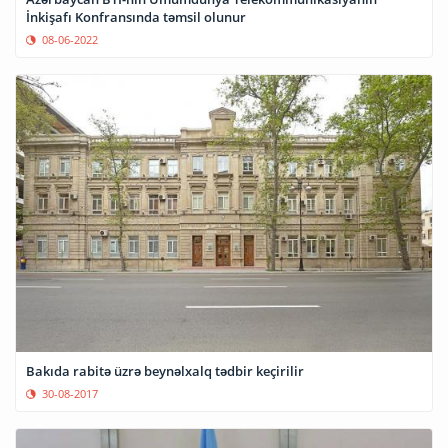
İnkişafı Konfransında təmsil olunur
08-06-2022
Bakıda rabitə üzrə beynəlxalq tədbir keçirilir
30-08-2017