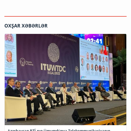
OXŞAR XƏBƏRLƏR
Azərbaycan BTİ-nın Ümumdünya Telekommunikasiyanın