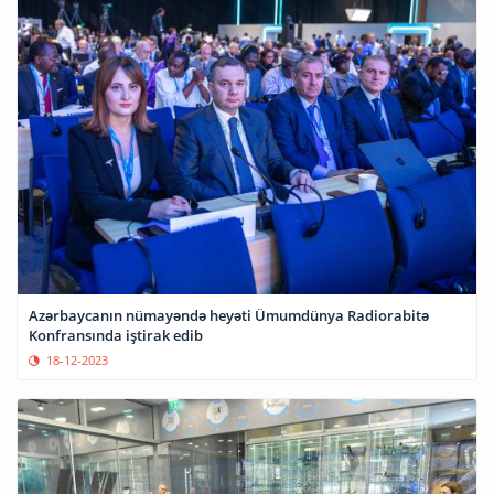
Azərbaycanın nümayəndə heyəti Ümumdünya Radiorabitə
Konfransında iştirak edib
18-12-2023