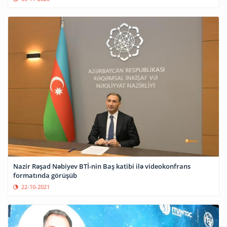
Nazir Rəşad Nəbiyev BTİ-nin Baş katibi ilə videokonfrans
formatında görüşüb
22-10-2021