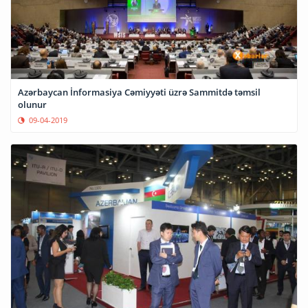
Azərbaycan İnformasiya Cəmiyyəti üzrə Sammitdə təmsil
olunur
09-04-2019