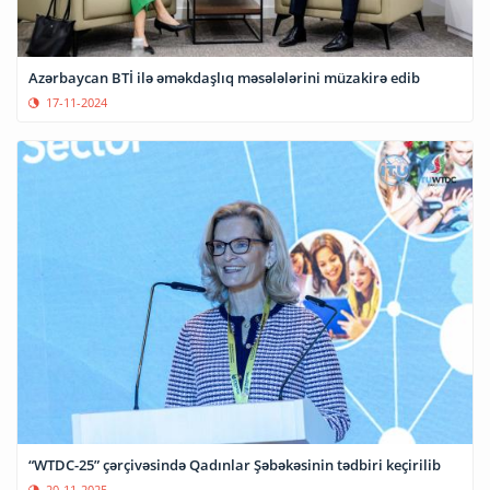
Azərbaycan BTİ ilə əməkdaşlıq məsələlərini müzakirə edib
17-11-2024
“WTDC-25” çərçivəsində Qadınlar Şəbəkəsinin tədbiri keçirilib
20-11-2025