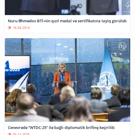
Nuru Əhmədov BTİ-nin qızıl medal və sertifikatına layiq görülüb
18-04-2014
Cenevrədə “WTDC-25” ilə bağlı diplomatik brifinq keçirilib
05-11-2025