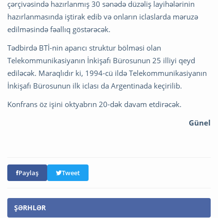
çərçivəsində hazırlanmış 30 sənədə düzəliş layihələrinin
hazırlanmasında iştirak edib və onların iclaslarda məruzə
edilməsində fəallıq göstərəcək.
Tədbirdə BTİ-nin aparıcı struktur bölməsi olan
Telekommunikasiyanın İnkişafı Bürosunun 25 illiyi qeyd
ediləcək. Maraqlıdır ki, 1994-cü ildə Telekommunikasiyanın
İnkişafı Bürosunun ilk iclası da Argentinada keçirilib.
Konfrans öz işini oktyabrın 20-dək davam etdirəcək.
Günel
Paylaş
Tweet
ŞƏRHLƏR