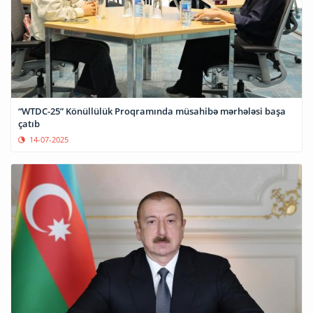
“WTDC-25” Könüllülük Proqramında müsahibə mərhələsi başa
çatıb
14-07-2025