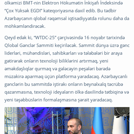
ölkəmizi BMT-nin Elektron Hökumətin İnkişafı İndeksində
“Çox Yüksək EGDI” kateqoriyasına daxil edib. Bu tədbir
Azərbaycanın qlobal rəqəmsal iqtisadiyyatda rolunu daha da
möhkəmləndirəcək.
Qeyd edək ki, “WTDC-25” çərçivəsində 16 noyabr tarixində
Qlobal Gənclər Sammiti keçiriləcək. Sammit dünya üzrə gənc
liderləri, mühəndisləri, sahibkarları və tələbələri bir araya
gətirərək onların texnoloji biliklərini artırmaq, yeni
əməkdaşlıqlar qurmaq və gələcəyin peşələri barədə
müzakirə aparmaq üçün platforma yaradacaq. Azərbaycanlı
gənclərin bu sammitdə iştirakı onların beynəlxalq təcrübə
qazanmasına, texnoloji ideyaların ölkə daxilində tətbiqinə və
yeni təşəbbüslərin formalaşmasına şərait yaradacaq.