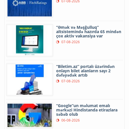
07-08-2026
“Əmək və Məşğulluq”
altsistemində hazırda 65 mindən
çox aktiv vakansiya var
07-08-2026
“Biletim.az” portalı üzərindən
onlayn bilet alanların sayı 2
dəfəyədək artıb
07-08-2026
“Google”un məlumat emalı
mərkəzi Hindistanda etirazlara
səbəb olub
06-08-2026