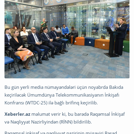
Bu gün yerli media nümayəndələri üçün noyabrda Bakıda
keçiriləcək Ümumdünya Telekommunikasiyanın İnkişafı
Konfransı (WTDC-25) ilə bağlı brifinq keçirilib.
Xeberler.az
məlumat verir ki, bu barədə Rəqəmsal İnkişaf
və Nəqliyyat Nazirliyindən (RİNN) bildirilib.
Rəqəmsal inkişaf və nəqliyyat nazirinin müşaviri Rəşad