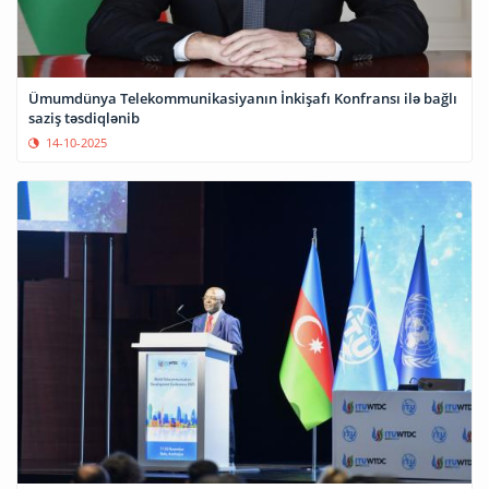
Ümumdünya Telekommunikasiyanın İnkişafı Konfransı ilə bağlı
saziş təsdiqlənib
14-10-2025