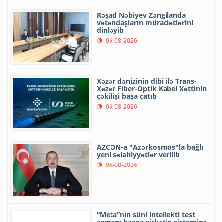
Rəşad Nəbiyev Zəngilanda
vətəndaşların müraciətlərini
dinləyib
06-08-2026
Xəzər dənizinin dibi ilə Trans-
Xəzər Fiber-Optik Kabel Xəttinin
çəkilişi başa çatıb
06-08-2026
AZCON-a "Azərkosmos"la bağlı
yeni səlahiyyətlər verilib
06-08-2026
“Meta”nın süni intellekti test
zamanı başqa şirkətin sisteminə