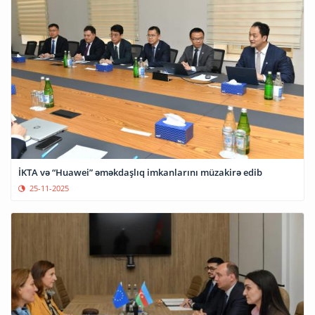
İKTA və “Huawei” əməkdaşlıq imkanlarını müzakirə edib
25-11-2025