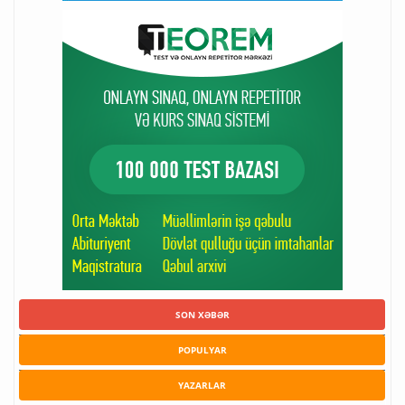
SON XƏBƏR
POPULYAR
YAZARLAR