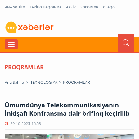
ANA SƏHİFƏ
LAYİHƏ HAQQINDA
ARXİV
XƏBƏRLƏR
ƏLAQƏ
PROQRAMLAR
Ana Səhifə
TEXNOLOGİYA
PROQRAMLAR
Ümumdünya Telekommunikasiyanın
İnkişafı Konfransına dair brifinq keçirilib
29-10-2025
16:53