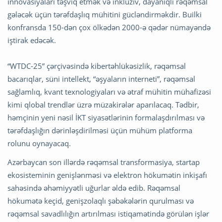
innovasiyaları təşviq etmək və inklüziv, dayanıqlı rəqəmsal
gələcək üçün tərəfdaşlıq mühitini gücləndirməkdir. Builki
konfransda 150-dən çox ölkədən 2000-ə qədər nümayəndə
iştirak edəcək.
“WTDC-25” çərçivəsində kibertəhlükəsizlik, rəqəmsal
bacarıqlar, süni intellekt, “əşyaların interneti”, rəqəmsal
sağlamlıq, kvant texnologiyaları və ətraf mühitin mühafizəsi
kimi qlobal trendlər üzrə müzakirələr aparılacaq. Tədbir,
həmçinin yeni nəsil İKT siyasətlərinin formalaşdırılması və
tərəfdaşlığın dərinləşdirilməsi üçün mühüm platforma
rolunu oynayacaq.
Azərbaycan son illərdə rəqəmsal transformasiya, startap
ekosisteminin genişlənməsi və elektron hökumətin inkişafı
sahəsində əhəmiyyətli uğurlar əldə edib. Rəqəmsal
hökumətə keçid, genişzolaqlı şəbəkələrin qurulması və
rəqəmsal savadlılığın artırılması istiqamətində görülən işlər