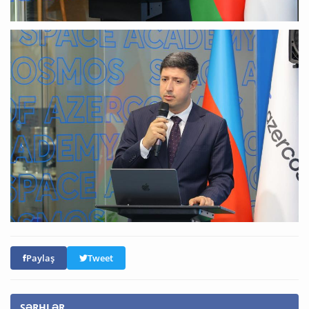
Paylaş
Tweet
ŞƏRHLƏR