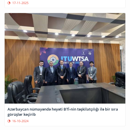
17-11-2025
Azərbaycan nümayəndə heyəti BTİ-nin təşkilatçılığı ilə bir sıra
görüşlər keçirib
16-10-2024