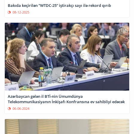
Bakıda keçirilən “WTDC-25” iştirakçı sayı ilə rekord qırıb
08-12-2025
Azərbaycan gələn il BTİ-nin Ümumdünya
Telekommunikasiyanın İnkişafı Konfransına ev sahibliyi edəcək
06-06-2024