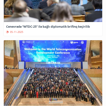
Cenevrədə “WTDC-25” ilə bağlı diplomatik brifinq keçirilib
05-11-2025