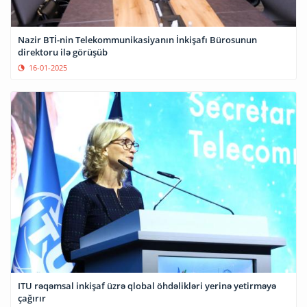
Nazir BTİ-nin Telekommunikasiyanın İnkişafı Bürosunun
direktoru ilə görüşüb
16-01-2025
ITU rəqəmsal inkişaf üzrə qlobal öhdəlikləri yerinə yetirməyə
çağırır