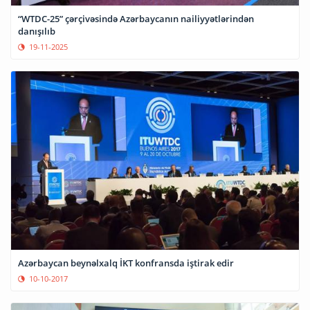
“WTDC-25” çərçivəsində Azərbaycanın nailiyyətlərindən
danışılıb
19-11-2025
Azərbaycan beynəlxalq İKT konfransda iştirak edir
10-10-2017