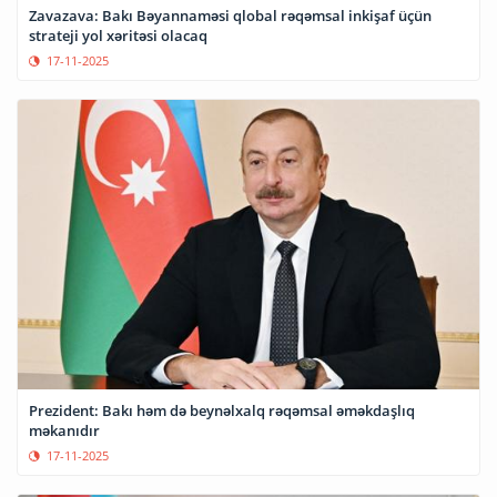
Zavazava: Bakı Bəyannaməsi qlobal rəqəmsal inkişaf üçün
strateji yol xəritəsi olacaq
17-11-2025
Prezident: Bakı həm də beynəlxalq rəqəmsal əməkdaşlıq
məkanıdır
17-11-2025