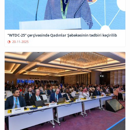
“WTDC-25” çərçivəsində Qadınlar Şəbəkəsinin tədbiri keçirilib
20-11-2025