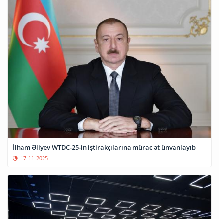
İlham Əliyev WTDC-25-in iştirakçılarına müraciət ünvanlayıb
17-11-2025