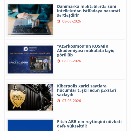
Danimarka məktəblərdə süni
intellektdən istifadəyə nəzarəti
sərtləşdirir
08-08-2026
“Azərkosmos”un KOSMİK
Akademiyası mükafata layiq
görülüb
08-08-2026
Kiberpolis xarici saytlara
hücumlar təşkil edən şəxsləri
saxlayıb
07-08-2026
Fitch ABB-nin reytinqini növbəti
dəfə yüksəltdi!