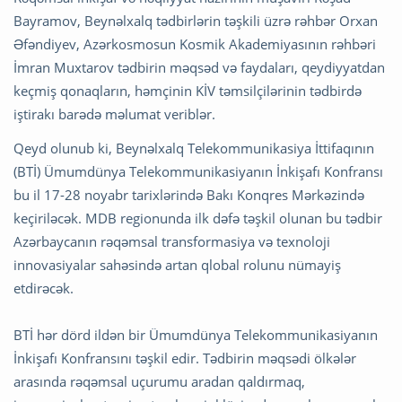
Bayramov, Beynəlxalq tədbirlərin təşkili üzrə rəhbər Orxan
Əfəndiyev, Azərkosmosun Kosmik Akademiyasının rəhbəri
İmran Muxtarov tədbirin məqsəd və faydaları, qeydiyyatdan
keçmiş qonaqların, həmçinin KİV təmsilçilərinin tədbirdə
iştirakı barədə məlumat veriblər.
Qeyd olunub ki, Beynəlxalq Telekommunikasiya İttifaqının
(BTİ) Ümumdünya Telekommunikasiyanın İnkişafı Konfransı
bu il 17-28 noyabr tarixlərində Bakı Konqres Mərkəzində
keçiriləcək. MDB regionunda ilk dəfə təşkil olunan bu tədbir
Azərbaycanın rəqəmsal transformasiya və texnoloji
innovasiyalar sahəsində artan qlobal rolunu nümayiş
etdirəcək.
BTİ hər dörd ildən bir Ümumdünya Telekommunikasiyanın
İnkişafı Konfransını təşkil edir. Tədbirin məqsədi ölkələr
arasında rəqəmsal uçurumu aradan qaldırmaq,