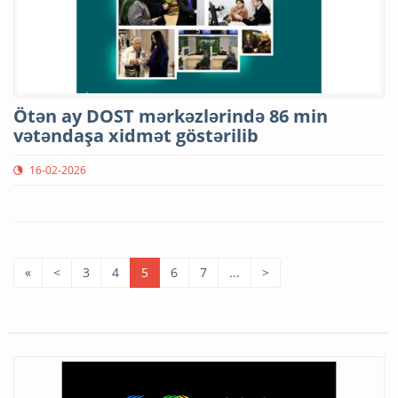
Ötən ay DOST mərkəzlərində 86 min
vətəndaşa xidmət göstərilib
16-02-2026
«
<
3
4
5
6
7
...
>