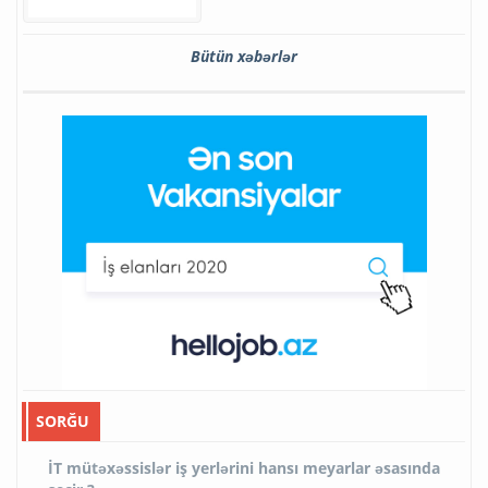
Bütün xəbərlər
SORĞU
İT mütəxəssislər iş yerlərini hansı meyarlar əsasında