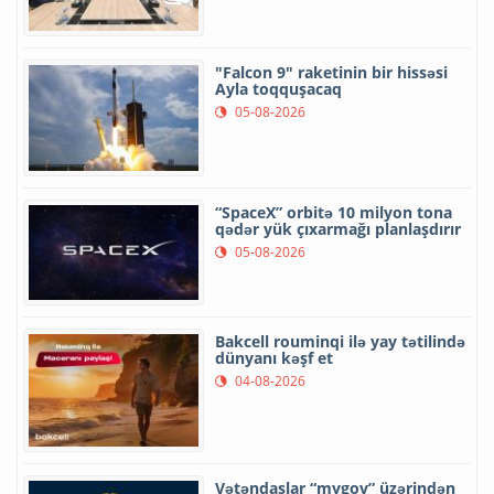
"Falcon 9" raketinin bir hissəsi
Ayla toqquşacaq
05-08-2026
“SpaceX” orbitə 10 milyon tona
qədər yük çıxarmağı planlaşdırır
05-08-2026
Bakcell rouminqi ilə yay tətilində
dünyanı kəşf et
04-08-2026
Vətəndaşlar “mygov” üzərindən