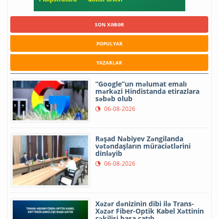
SON XƏBƏR
POPULYAR
YAZARLAR
“Google”un məlumat emalı
mərkəzi Hindistanda etirazlara
səbəb olub
06-08-2026
Rəşad Nəbiyev Zəngilanda
vətəndaşların müraciətlərini
dinləyib
06-08-2026
Xəzər dənizinin dibi ilə Trans-
Xəzər Fiber-Optik Kabel Xəttinin
çəkilişi başa çatıb