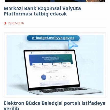
Mərkəzi Bank Rəqəmsal Valyuta
Platforması tətbiq edəcək
27-02-2026
Elektron Büdcə Bələdçisi portalı istifadəyə
verilib