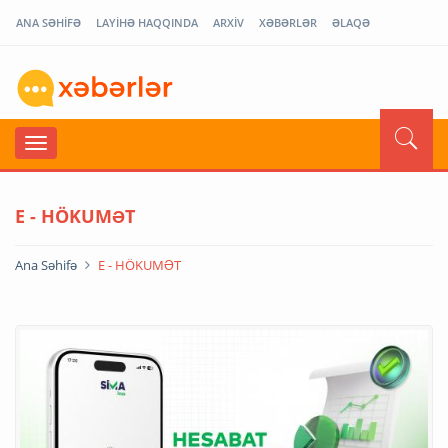
ANA SƏHİFƏ
LAYİHƏ HAQQINDA
ARXİV
XƏBƏRLƏR
ƏLAQƏ
E - HÖKUMƏT
Ana Səhifə
E - HÖKUMƏT