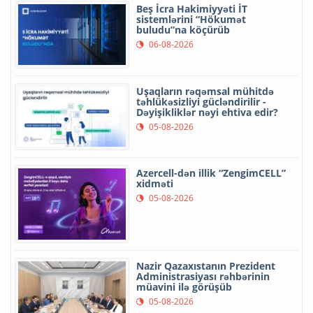
Beş İcra Hakimiyyəti İT
sistemlərini “Hökumət
buludu”na köçürüb
06-08-2026
Uşaqların rəqəmsal mühitdə
təhlükəsizliyi gücləndirilir -
Dəyişikliklər nəyi ehtiva edir?
05-08-2026
Azercell-dən illik “ZengimCELL”
xidməti
05-08-2026
Nazir Qazaxıstanın Prezident
Administrasiyası rəhbərinin
müavini ilə görüşüb
05-08-2026