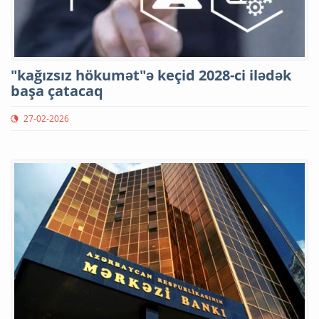
"kağızsız hökumət"ə keçid 2028-ci ilədək
başa çatacaq
27-02-2026