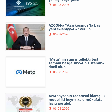
06-08-2026
AZCON-a "Azərkosmos"la bağlı
yeni səlahiyyətlər verilib
06-08-2026
“Meta”nın süni intellekti test
zamanı başqa şirkətin sisteminə
daxil olub
06-08-2026
Azərbaycanın rəqəmsal idarəçilik
model iki beynəlxalq mükafata
layiq görülüb
06-08-2026