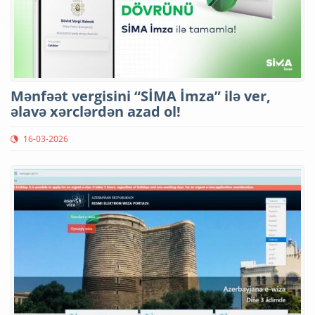
Mənfəət vergisini “SİMA İmza” ilə ver,
əlavə xərclərdən azad ol!
16-03-2026