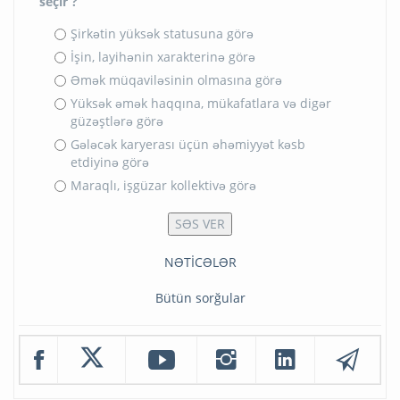
seçir ?
Şirkətin yüksək statusuna görə
İşin, layihənin xarakterinə görə
Əmək müqaviləsinin olmasına görə
Yüksək əmək haqqına, mükafatlara və digər
güzəştlərə görə
Gələcək karyerası üçün əhəmiyyət kəsb
etdiyinə görə
Maraqlı, işgüzar kollektivə görə
NƏTİCƏLƏR
Bütün sorğular