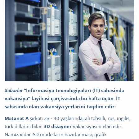
Xəbərlər
“İnformasiya texnologiyaları (İT) sahəsində
vakansiya” layihəsi çərçivəsində bu həftə üçün İT
sahəsində olan vakansiya yerlərini təqdim edir:
Mətanət A
şirkəti 23 - 40 yaşlarında, ali təhsilli, rus, ingilis,
türk dillərini bilən
3D dizayner
vakansiyasını elan edir.
Namizəddən SD modellərin hazırlanması, qrafik