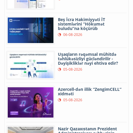
Beş İcra Hakimiyyəti İT
sistemlərini “Hökumət
buludu”na köçürüb
06-08-2026
Uşaqların rəqəmsal mühitdə
təhlükəsizliyi gücləndirilir -
Dəyişikliklər nəyi ehtiva edir?
05-08-2026
Azercell-dən illik “ZengimCELL”
xidməti
05-08-2026
Nazir Qazaxıstanın Prezident