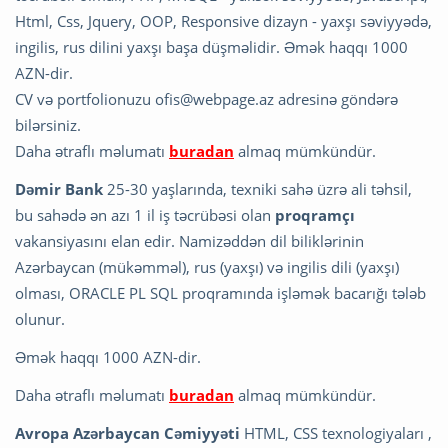
Html, Css, Jquery, OOP, Responsive dizayn - yaxşı səviyyədə,
ingilis, rus dilini yaxşı başa düşməlidir. Əmək haqqı 1000
AZN-dir.
CV və portfolionuzu
ofis@webpage.az
adresinə göndərə
bilərsiniz.
Daha ətraflı məlumatı
buradan
almaq mümkündür.
Dəmir Bank
25-30 yaşlarında, texniki sahə üzrə ali təhsil,
bu sahədə ən azı 1 il iş təcrübəsi olan
proqramçı
vakansiyasını elan edir. Namizəddən dil biliklərinin
Azərbaycan (mükəmməl), rus (yaxşı) və ingilis dili (yaxşı)
olması, ORACLE PL SQL proqramında işləmək bacarığı tələb
olunur.
Əmək haqqı 1000 AZN-dir.
Daha ətraflı məlumatı
buradan
almaq mümkündür.
Avropa Azərbaycan Cəmiyyəti
HTML, CSS texnologiyaları ,