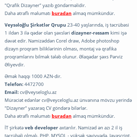
"Qrafik Dizayner" yazıb göndərməlidir.
Daha ətraflı məlumatı
buradan
almaq mümkündür.
Veysəloğlu Şirkətlər Qrupu
23-40 yaşlarında, iş təcrübəsi
1 ildən 3 ilə qədər olan şəxsləri
dizayner-rəssam
kimi işə
dəvət edir. Namizəddən Corel draw, Adobe photoshop
dizayn proqram biliklərinin olması, montaj və qrafika
proqramlarını bilmək tələb olunur. Əlaqədar şəxs Pərviz
Əliyevdir.
Əmək haqqı 1000 AZN-dir.
Telefon:
4472700
Email:
cv@veyseloglu.az
Müraciət edənlər
cv@veyceloglu.az
ünvanına mövzu yerində
"Dizayner" yazaraq CV göndərə bilərlər.
Daha ətraflı məlumatı
buradan
almaq mümkündür.
İT şirkətə
veb developer
axtarılır. Namizəd ən azı 2 il iş
təcrübəli olmalı, PHP, MYSQL - yüksək səviyyədə, Javascript,