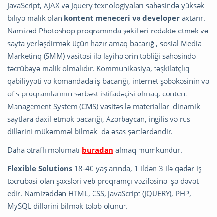
JavaScript, AJAX və Jquery texnologiyaları sahəsində yüksək
biliyə malik olan
kontent meneceri və developer
axtarır.
Namizəd Photoshop proqramında şəkilləri redaktə etmək və
sayta yerləşdirmək üçün hazırlamaq bacarığı, sosial Media
Marketinq (SMM) vasitəsi ilə layihələrin təbliği sahəsində
təcrübəyə malik olmalıdır. Kommunikasiya, təşkilatçlıq
qabiliyyəti və komandada iş bacarığı, internet şəbəkəsinin və
ofis proqramlarının sərbəst istifadəçisi olmaq, content
Management System (CMS) vasitəsilə materialları dinamik
saytlara daxil etmək bacarığı, Azərbaycan, ingilis və rus
dillərini mükəmməl bilmək də əsas şərtlərdəndir.
Daha ətraflı məlumatı
buradan
almaq mümkündür.
Flexible Solutions
18-40 yaşlarında, 1 ildən 3 ilə qədər iş
təcrübəsi olan şəxsləri veb proqramçı vəzifəsinə işə dəvət
edir. Namizəddən HTML, CSS, JavaScript (JQUERY), PHP,
MySQL dillərini bilmək tələb olunur.