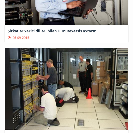
Şirkətlər xarici dilləri bilən İT mütəxəssis axtarır
26-09-2015