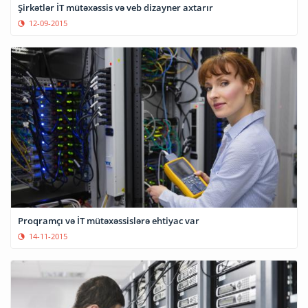
Şirkətlər İT mütəxəssis və veb dizayner axtarır
12-09-2015
Proqramçı və İT mütəxəssislərə ehtiyac var
14-11-2015