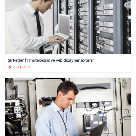
Şirkətlər İT mütəxəssis və veb dizayner axtarır
28-11-2015