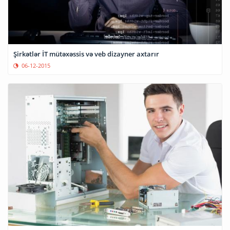
Şirkətlər İT mütəxəssis və veb dizayner axtarır
06-12-2015