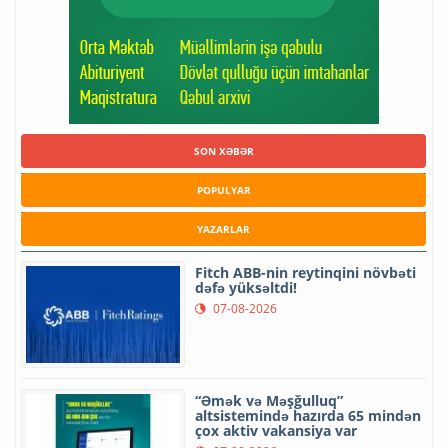
SON XƏBƏR
POPULYAR
YAZARLAR
Fitch ABB-nin reytinqini növbəti
dəfə yüksəltdi!
07-08-2026
“Əmək və Məşğulluq”
altsistemində hazırda 65 mindən
çox aktiv vakansiya var