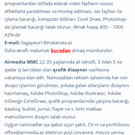
proqramlardan istifadə edərək video faylların xüsusi
effektlərlə yaradılması və montaj edilməsi, səs faylları ilə
işləmə bacarığı, kompüter bilikləri: Corel Draw, Photoshop-
da işləmək bacarığı tələb olunur. Əmək haqqı 800 – 1000
AZN-dir
E-mail:
Sagayeva1@matanata.az
Daha ətraflı məlumatı
buradan
almaq mümkündür.
Airmedia MMC
22-35 yaşlarında ali təhsilli, 3 ildən 5 ilə
qədər iş təcrübəsi olan
qrafik dizayner
vəzifəsinə
vakansiya elan edir. Namizəddən reklam sahəsində hər növ
dizayn işlərinin görülməsi, şirkətə gələn sifarişlərin dizaynını
hazırlamaq, Adobe PhotoShop, Adobе Illustrator, Adobе
InDesign CorelDraw, qrafik proqramlarında çalışma bacarığı,
kataloq, buklet, jurnal, flayer və s. kimi mətbəə
məhsullarının dizaynı tələb olunur.
Uyğun namizədlər işə qəbul üçün şəkili, CV-ni və portfolionu
office@airmedia.az
elektron poçt ünvanına mövzü yerinə