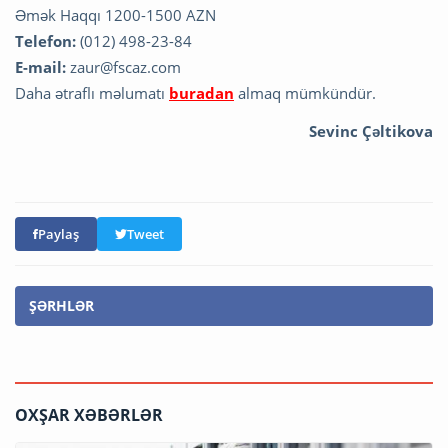
Əmək Haqqı 1200-1500 AZN
Telefon:
(012) 498-23-84
E-mail:
zaur@fscaz.com
Daha ətraflı məlumatı
buradan
almaq mümkündür.
Sevinc Çəltikova
Paylaş
Tweet
ŞƏRHLƏR
OXŞAR XƏBƏRLƏR