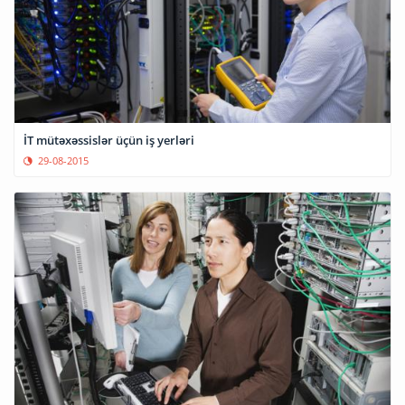
İT mütəxəssislər üçün iş yerləri
29-08-2015