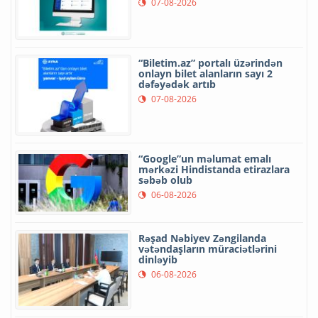
07-08-2026
“Biletim.az” portalı üzərindən
onlayn bilet alanların sayı 2
dəfəyədək artıb
07-08-2026
“Google”un məlumat emalı
mərkəzi Hindistanda etirazlara
səbəb olub
06-08-2026
Rəşad Nəbiyev Zəngilanda
vətəndaşların müraciətlərini
dinləyib
06-08-2026