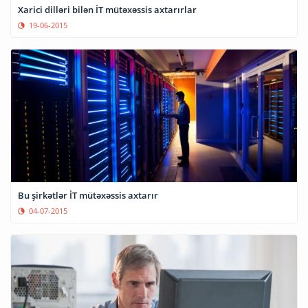
Xarici dilləri bilən İT mütəxəssis axtarırlar
19-06-2015
Bu şirkətlər İT mütəxəssis axtarır
04-07-2015