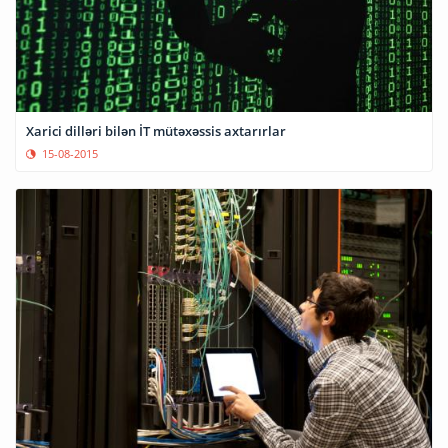
Xarici dilləri bilən İT mütəxəssis axtarırlar
15-08-2015