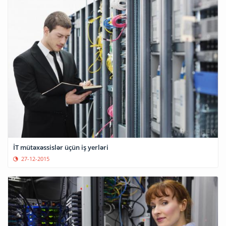
İT mütəxəssislər üçün iş yerləri
27-12-2015