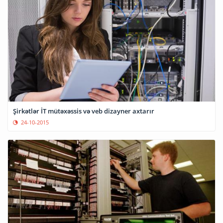
Şirkətlər İT mütəxəssis və veb dizayner axtarır
24-10-2015