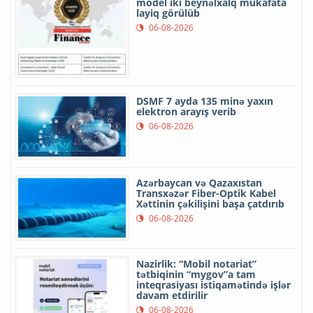
model iki beynəlxalq mükafata
layiq görülüb
06-08-2026
DSMF 7 ayda 135 minə yaxın
elektron arayış verib
06-08-2026
Azərbaycan və Qazaxıstan
Transxəzər Fiber-Optik Kabel
Xəttinin çəkilişini başa çatdırıb
06-08-2026
Nazirlik: “Mobil notariat”
tətbiqinin “mygov”a tam
inteqrasiyası istiqamətində işlər
davam etdirilir
06-08-2026