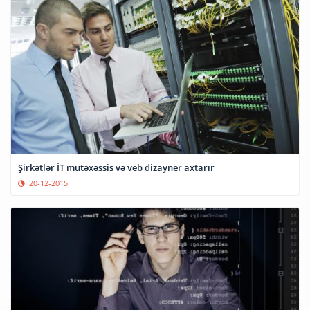
Şirkətlər İT mütəxəssis və veb dizayner axtarır
20-12-2015