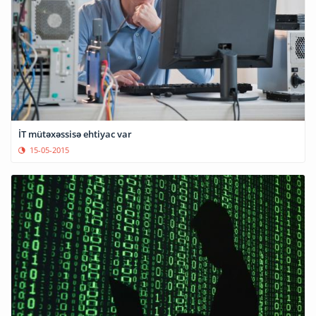
İT mütəxəssisə ehtiyac var
15-05-2015