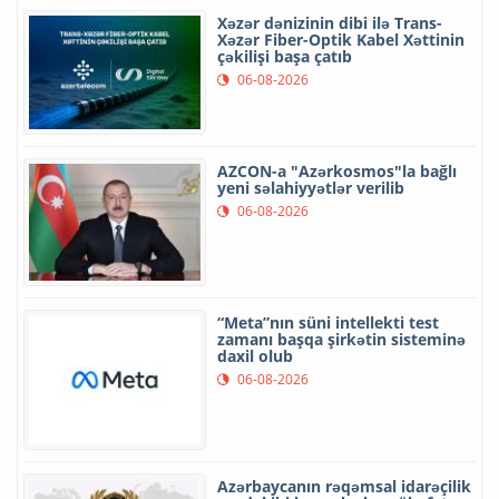
Xəzər dənizinin dibi ilə Trans-
Xəzər Fiber-Optik Kabel Xəttinin
çəkilişi başa çatıb
06-08-2026
AZCON-a "Azərkosmos"la bağlı
yeni səlahiyyətlər verilib
06-08-2026
“Meta”nın süni intellekti test
zamanı başqa şirkətin sisteminə
daxil olub
06-08-2026
Azərbaycanın rəqəmsal idarəçilik