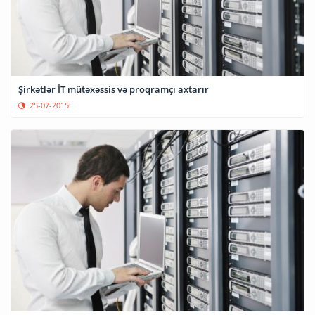
Şirkətlər İT mütəxəssis və proqramçı axtarır
25-07-2015