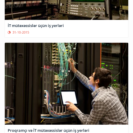
İT mütəxəssislər üçün iş yerləri
31-10-2015
Proqramçı və İT mütəxəssislər üçün iş yerləri