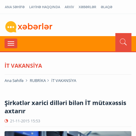
ANA SƏHİFƏ
LAYİHƏ HAQQINDA
ARXİV
XƏBƏRLƏR
ƏLAQƏ
İT VAKANSİYA
Ana Səhifə
RUBRİKA
İT VAKANSİYA
Şirkətlər xarici dilləri bilən İT mütəxəssis
axtarır
21-11-2015
15:53