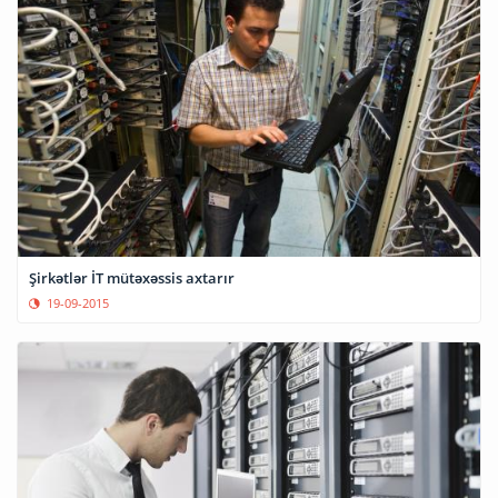
Şirkətlər İT mütəxəssis axtarır
19-09-2015