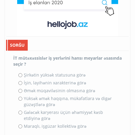
SORĞU
İT mütəxəssislər iş yerlərini hansı meyarlar əsasında
seçir ?
Şirkətin yüksək statusuna görə
İşin, layihənin xarakterinə görə
Əmək müqaviləsinin olmasına görə
Yüksək əmək haqqına, mükafatlara və digər
güzəştlərə görə
Gələcək karyerası üçün əhəmiyyət kəsb
etdiyinə görə
Maraqlı, işgüzar kollektivə görə