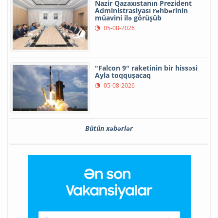
Nazir Qazaxıstanın Prezident
Administrasiyası rəhbərinin
müavini ilə görüşüb
05-08-2026
"Falcon 9" raketinin bir hissəsi
Ayla toqquşacaq
05-08-2026
Bütün xəbərlər