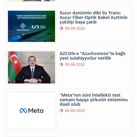
Xəzər dənizinin dibi ilə Trans-
Xəzər Fiber-Optik Kabel Xəttinin
çəkilişi başa çatıb
06-08-2026
AZCON-a "Azərkosmos"la bağlı
yeni səlahiyyətlər verilib
06-08-2026
“Meta”nın süni intellekti test
zamanı başqa şirkətin sisteminə
daxil olub
06-08-2026