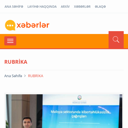
ANA SƏHİFƏ
LAYİHƏ HAQQINDA
ARXİV
XƏBƏRLƏR
ƏLAQƏ
RUBRİKA
Ana Səhifə
RUBRİKA