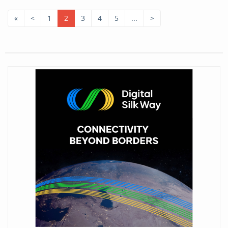
«
<
1
2
3
4
5
...
>