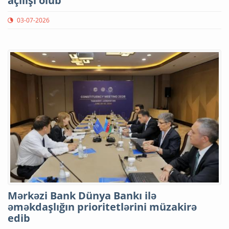
açılışı olub
03-07-2026
Mərkəzi Bank Dünya Bankı ilə
əməkdaşlığın prioritetlərini müzakirə
edib