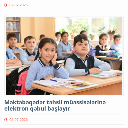
02-07-2026
Məktəbəqədər təhsil müəssisələrinə
elektron qəbul başlayır
02-07-2026