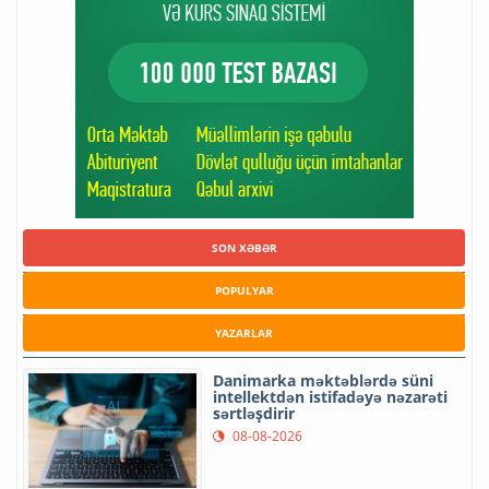
SON XƏBƏR
POPULYAR
YAZARLAR
Danimarka məktəblərdə süni
intellektdən istifadəyə nəzarəti
sərtləşdirir
08-08-2026