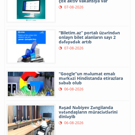
çox aktiv vakansiya var
07-08-2026
“Biletim.az” portalı üzərindən
onlayn bilet alanların sayı 2
dəfəyədək artıb
07-08-2026
“Google”un məlumat emalı
mərkəzi Hindistanda etirazlara
səbəb olub
06-08-2026
Rəşad Nəbiyev Zəngilanda
vətəndaşların müraciətlərini
dinləyib
06-08-2026