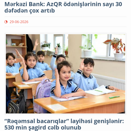
Mərkəzi Bank: AzQR ödənişlərinin sayı 30
dəfədən çox artıb
29-06-2026
“Rəqəmsal bacarıqlar” layihəsi genişlənir:
530 min şagird cəlb olunub