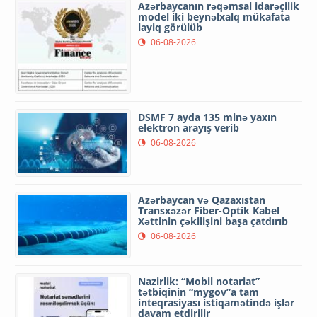
Azərbaycanın rəqəmsal idarəçilik
model iki beynəlxalq mükafata
layiq görülüb
06-08-2026
DSMF 7 ayda 135 minə yaxın
elektron arayış verib
06-08-2026
Azərbaycan və Qazaxıstan
Transxəzər Fiber-Optik Kabel
Xəttinin çəkilişini başa çatdırıb
06-08-2026
Nazirlik: “Mobil notariat”
tətbiqinin “mygov”a tam
inteqrasiyası istiqamətində işlər
davam etdirilir