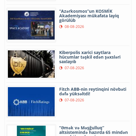
“Azərkosmos”un KOSMİK
Akademiyası mükafata layiq
görülüb
08-08-2026
Kiberpolis xarici saytlara
hücumlar təşkil edən şəxsləri
saxlayıb
07-08-2026
Fitch ABB-nin reytinqini növbəti
dəfə yüksəltdi!
07-08-2026
“Əmək və Məşğulluq”
altsistemində hazırda 65 mindən