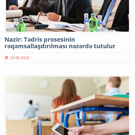
Nazir: Tədris prosesinin
rəqəmsallaşdırılması nəzərdə tutulur
29-06-2026