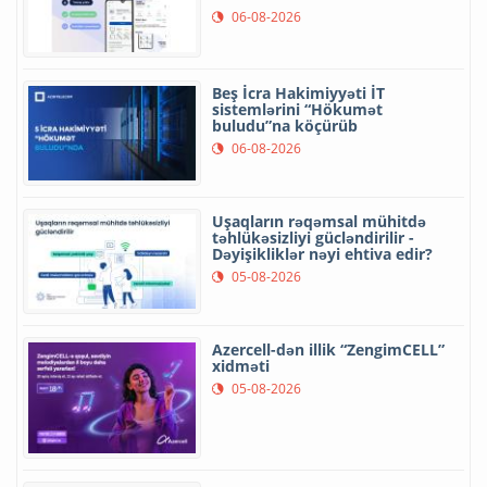
06-08-2026
Beş İcra Hakimiyyəti İT
sistemlərini “Hökumət
buludu”na köçürüb
06-08-2026
Uşaqların rəqəmsal mühitdə
təhlükəsizliyi gücləndirilir -
Dəyişikliklər nəyi ehtiva edir?
05-08-2026
Azercell-dən illik “ZengimCELL”
xidməti
05-08-2026