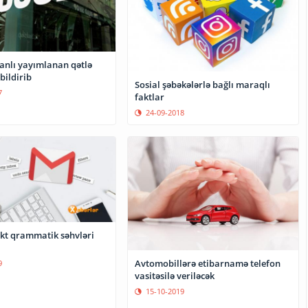
anlı yayımlanan qətlə
bildirib
Sosial şəbəkələrlə bağlı maraqlı
7
faktlar
24-09-2018
ekt qrammatik səhvləri
Avtomobillərə etibarnamə telefon
9
vasitəsilə veriləcək
15-10-2019