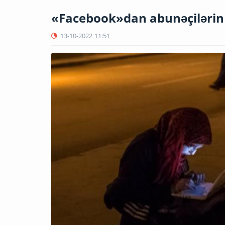
«Facebook»dan abunəçilərin s
13-10-2022
11:51