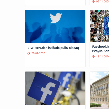
06-11-200
Facebook is
«Twitter»dən istifadə pullu olacaq
istəyib- Sə
27-07-2020
12-11-201