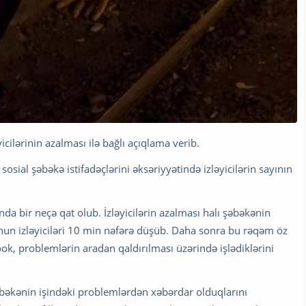
yicilərinin azalması ilə bağlı açıqlama verib.
osial şəbəkə istifadəçlərini əksəriyyətində izləyicilərin sayının
ında bir neçə qat olub. İzləyicilərin azalması halı şəbəkənin
nun izləyiciləri 10 min nəfərə düşüb. Daha sonra bu rəqəm öz
ok, problemlərin aradan qaldırılması üzərində işlədiklərini
şəbəkənin işindəki problemlərdən xəbərdar olduqlarını