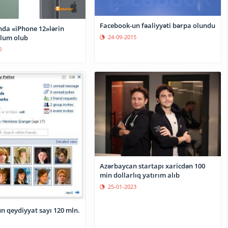
Facebook-un fəaliyyəti bərpa olundu
da «iPhone 12»lərin
lum olub
24-09-2015
0
Azərbaycan startapı xaricdən 100
min dollarlıq yatırım alıb
25-01-2023
n qeydiyyat sayı 120 mln.