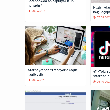
Facebook-da ən populyar klub
hansıdır?
Nazirlikdən İnformatika fənni 
28-04-2011
bağlı açıq
07-08-201
Azərbaycanda “Trendyol”a rəqib
«TikTok» r
rəqib gəlir
səfərdədir
28-04-2023
06-10-202