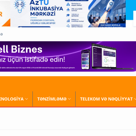
QƏ
XNOLOGİYA
TƏNZİMLƏMƏ
TELEKOM VƏ NƏQLİYYAT