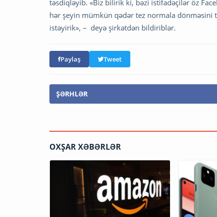
təsdiqləyib. «Biz bilirik ki, bəzi istifadəçilər öz F
hər şeyin mümkün qədər tez normala dönməsini tə
istəyirik», – deyə şirkətdən bildiriblər.
Paylaş
Tweet
ŞƏRHLƏR
OXŞAR XƏBƏRLƏR