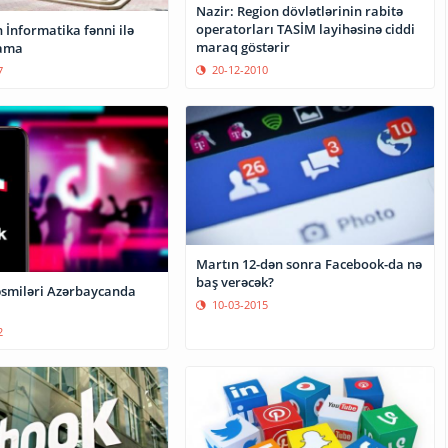
Nazir: Region dövlətlərinin rabitə
operatorları TASİM layihəsinə ciddi
ilə
maraq göstərir
lama
20-12-2010
7
Martın 12-dən sonra Facebook-da nə
baş verəcək?
əsmiləri Azərbaycanda
10-03-2015
2