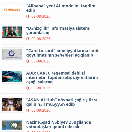
“Alibaba” yeni AI modelini təqdim
edib
03-08-2026
“Dənizçilik” informasiya sistemi
yaradılacaq
03-08-2026
"Card to card" əməliyyatlarına limit
qoyulmasının səbəbləri açıqlanıb
03-08-2026
ADB: CAREC rəqəmsal dəhlizi
internetin topdansatış qiymətlərini
aşağı salacaq
03-08-2026
“ASAN AI Hub” növbəti çağırış üzrə
qalib həll müəyyən edib
03-08-2026
Nazir Rəşad Nəbiyev Zəngilanda
vətəndaşları qəbul edəcək