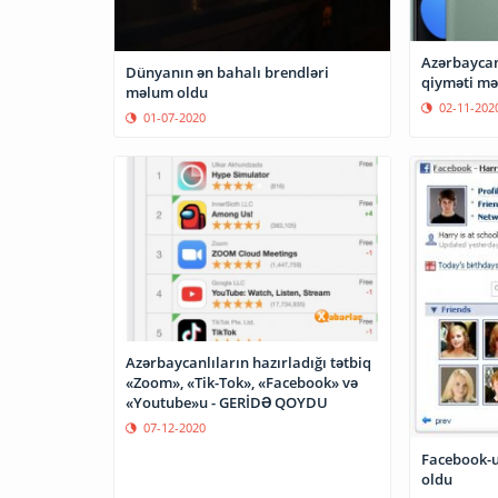
Azərbaycan
Dünyanın ən bahalı brendləri
qiyməti mə
məlum oldu
02-11-202
01-07-2020
Azərbaycanlıların hazırladığı tətbiq
«Zoom», «Tik-Tok», «Facebook» və
«Youtube»u - GERİDƏ QOYDU
07-12-2020
Facebook-u
oldu