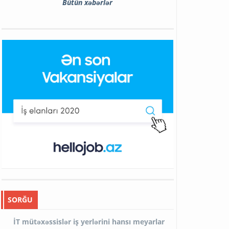
Bütün xəbərlər
SORĞU
İT mütəxəssislər iş yerlərini hansı meyarlar