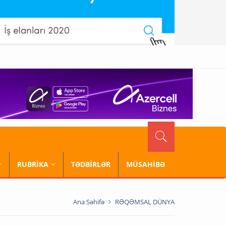
RUBRİKA
TƏDBİRLƏR
MÜSAHİBƏ
Ana Səhifə
RƏQƏMSAL DÜNYA