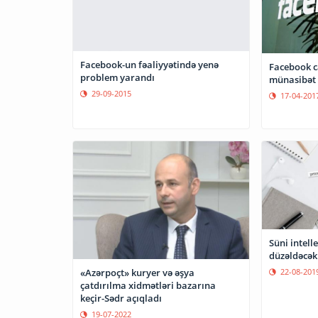
Facebook-un fəaliyyətində yenə
Facebook c
problem yarandı
münasibət 
29-09-2015
17-04-201
Süni intell
düzəldəcək
«Azərpoçt» kuryer və əşya
22-08-201
çatdırılma xidmətləri bazarına
keçir-Sədr açıqladı
19-07-2022