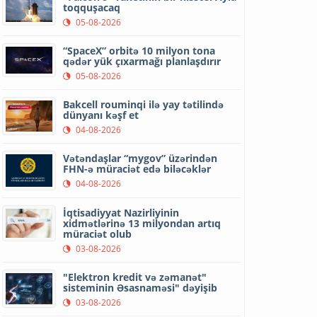
toqquşacaq
05-08-2026
“SpaceX” orbitə 10 milyon tona
qədər yük çıxarmağı planlaşdırır
05-08-2026
Bakcell rouminqi ilə yay tətilində
dünyanı kəşf et
04-08-2026
Vətəndaşlar “mygov” üzərindən
FHN-ə müraciət edə biləcəklər
04-08-2026
İqtisadiyyat Nazirliyinin
xidmətlərinə 13 milyondan artıq
müraciət olub
03-08-2026
"Elektron kredit və zəmanət"
sisteminin Əsasnaməsi" dəyişib
03-08-2026