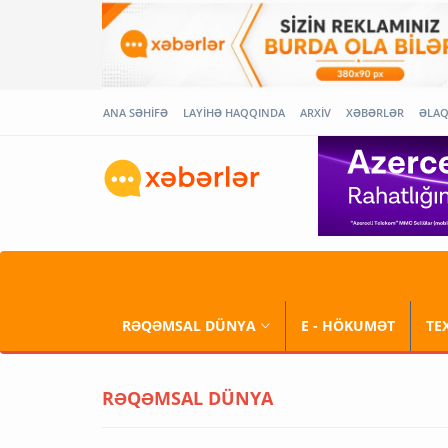
ANA SƏHİFƏ
LAYİHƏ HAQQINDA
ARXİV
XƏBƏRLƏR
ƏLA
RƏQƏMSAL DÜNYA
E - HÖKUMƏT
TE
RƏQƏMSAL DÜNYA