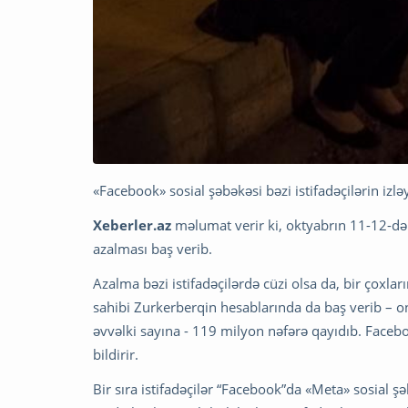
«Facebook» sosial şəbəkəsi bəzi istifadəçilərin izlə
Xeberler.az
məlumat verir ki, oktyabrın 11-12-də s
azalması baş verib.
Azalma bəzi istifadəçilərdə cüzi olsa da, bir çoxlar
sahibi Zurkerberqin hesablarında da baş verib – o
əvvəlki sayına - 119 milyon nəfərə qayıdıb. Facebo
bildirir.
Bir sıra istifadəçilər “Facebook”da «Meta» sosial 