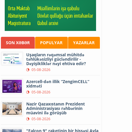
SON XƏBƏR
POPULYAR
YAZARLAR
Uşaqların rəqəmsal mühitdə
təhlükəsizliyi gücləndirilir -
Dəyişikliklər nəyi ehtiva edir?
05-08-2026
Azercell-dən illik “ZengimCELL”
xidməti
05-08-2026
Nazir Qazaxıstanın Prezident
Administrasiyası rəhbərinin
müavini ilə görüşüb
05-08-2026
"Falcon 9" raketinin bir hissəsi Ayla