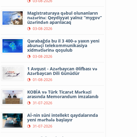
03-08-2026
Magistraturaya qəbul olunanların
nəzərinə: Qeydiyyat yalnız “mygov”
üzərindən aparılacaq
03-08-2026
Qarabağda bu il 3 400-ə yaxın yeni
abunəçi telekommunikasiya
xidmətlərinə qoşulub
03-08-2026
1 Avqust - Azərbaycan Əlifbası və
Azərbaycan Dili Günüdür
01-08-2026
KOBİA və Türk Ticarət Mərkəzi
arasında Memorandum imzalanıb
31-07-2026
Aİ-nin süni intellekt qaydalarında
yeni mərhələ başlayır
31-07-2026