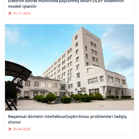
Elektron dövlət mühitində paylanmış smart OLAP sisteminin
modeli işlənilir
16-11-2024
Rəqəmsal dövlətin intellektuallaşdırılması problemləri tədqiq
olunur
20-04-2026