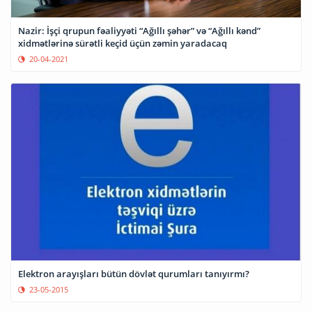
Nazir: İşçi qrupun fəaliyyəti “Ağıllı şəhər” və “Ağıllı kənd”
xidmətlərinə sürətli keçid üçün zəmin yaradacaq
20-04-2021
Elektron arayışları bütün dövlət qurumları tanıyırmı?
23-05-2015