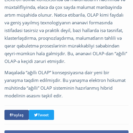
müxtəlifliyində, eləcə də çox sayda məlumat mənbəyində
artım müşahidə olunur. Nəticə etibarilə, OLAP kimi faydalı
və geniş yayılmış texnologiyanın ənənəvi formasında
istifadəsi təsirsiz və praktik deyil, bəzi hallarda isə təsnifat,
klasterləşdirmə, proqnozlaşdırma, məlumatların təhlili və
qərar qəbuletmə proseslərinin mürəkkəbliyi səbəbindən
qeyri-mümkün hala gəlmişdir. Bu, ənənəvi OLAP-dan “ağıllı”
OLAP-a keçidi zəruri etmişdir.
Məqalədə “ağıllı OLAP” konsepsiyasına dair yeni bir
yanaşma təqdim edilmişdir. Bu yanaşma elektron hökumət
mühitində “ağıllı” OLAP sisteminin hazırlanmış hibrid
modelinin əsasını təşkil edir.
Paylaş
Tweet