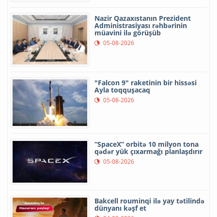
Nazir Qazaxıstanın Prezident
Administrasiyası rəhbərinin
müavini ilə görüşüb
05-08-2026
"Falcon 9" raketinin bir hissəsi
Ayla toqquşacaq
05-08-2026
“SpaceX” orbitə 10 milyon tona
qədər yük çıxarmağı planlaşdırır
05-08-2026
Bakcell rouminqi ilə yay tətilində
dünyanı kəşf et