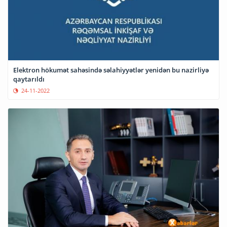
Elektron hökumət sahəsində səlahiyyətlər yenidən bu nazirliyə
qaytarıldı
24-11-2022