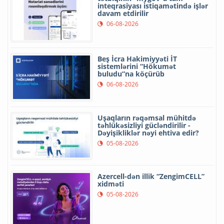
inteqrasiyası istiqamətində işlər
davam etdirilir
06-08-2026
Beş İcra Hakimiyyəti İT
sistemlərini “Hökumət
buludu”na köçürüb
06-08-2026
Uşaqların rəqəmsal mühitdə
təhlükəsizliyi gücləndirilir -
Dəyişikliklər nəyi ehtiva edir?
05-08-2026
Azercell-dən illik “ZengimCELL”
xidməti
05-08-2026