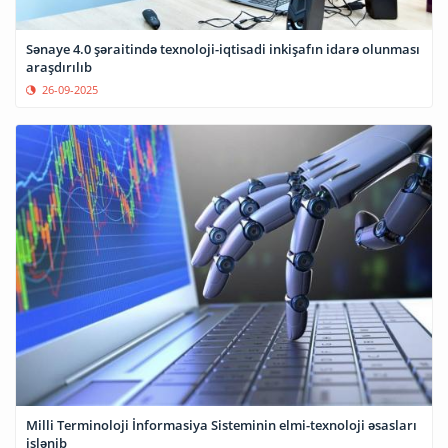
Sənaye 4.0 şəraitində texnoloji-iqtisadi inkişafın idarə olunması
araşdırılıb
26-09-2025
Milli Terminoloji İnformasiya Sisteminin elmi-texnoloji əsasları
işlənib