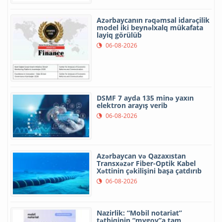
Azərbaycanın rəqəmsal idarəçilik
model iki beynəlxalq mükafata
layiq görülüb
06-08-2026
DSMF 7 ayda 135 minə yaxın
elektron arayış verib
06-08-2026
Azərbaycan və Qazaxıstan
Transxəzər Fiber-Optik Kabel
Xəttinin çəkilişini başa çatdırıb
06-08-2026
Nazirlik: “Mobil notariat”
tətbiqinin “mygov”a tam