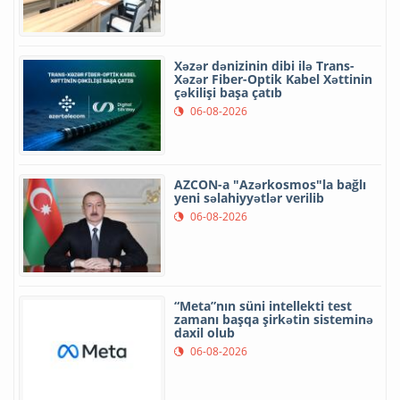
Xəzər dənizinin dibi ilə Trans-
Xəzər Fiber-Optik Kabel Xəttinin
çəkilişi başa çatıb
06-08-2026
AZCON-a "Azərkosmos"la bağlı
yeni səlahiyyətlər verilib
06-08-2026
“Meta”nın süni intellekti test
zamanı başqa şirkətin sisteminə
daxil olub
06-08-2026