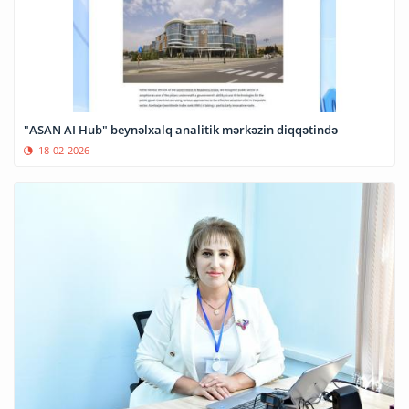
"ASAN AI Hub" beynəlxalq analitik mərkəzin diqqətində
18-02-2026