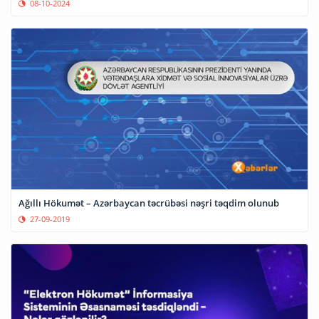
08-10-2024
Ağıllı Hökumət – Azərbaycan təcrübəsi nəşri təqdim olunub
27-09-2019