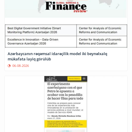
Azərbaycanın rəqəmsal idarəçilik model iki beynəlxalq
mükafata layiq görülüb
06-08-2026