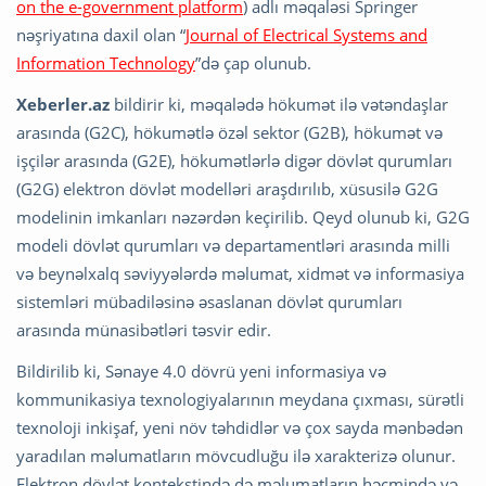
on the e-government platform
) adlı məqaləsi Springer
nəşriyatına daxil olan “
Journal of Electrical Systems and
Information Technology
”də çap olunub.
Xeberler.az
bildirir ki, məqalədə hökumət ilə vətəndaşlar
arasında (G2C), hökumətlə özəl sektor (G2B), hökumət və
işçilər arasında (G2E), hökumətlərlə digər dövlət qurumları
(G2G) elektron dövlət modelləri araşdırılıb, xüsusilə G2G
modelinin imkanları nəzərdən keçirilib. Qeyd olunub ki, G2G
modeli dövlət qurumları və departamentləri arasında milli
və beynəlxalq səviyyələrdə məlumat, xidmət və informasiya
sistemləri mübadiləsinə əsaslanan dövlət qurumları
arasında münasibətləri təsvir edir.
Bildirilib ki, Sənaye 4.0 dövrü yeni informasiya və
kommunikasiya texnologiyalarının meydana çıxması, sürətli
texnoloji inkişaf, yeni növ təhdidlər və çox sayda mənbədən
yaradılan məlumatların mövcudluğu ilə xarakterizə olunur.
Elektron dövlət kontekstində də məlumatların həcmində və