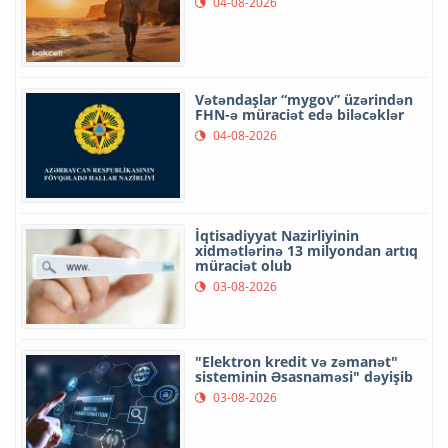
04-08-2026
Vətəndaşlar “mygov” üzərindən
FHN-ə müraciət edə biləcəklər
04-08-2026
İqtisadiyyat Nazirliyinin
xidmətlərinə 13 milyondan artıq
müraciət olub
03-08-2026
"Elektron kredit və zəmanət"
sisteminin Əsasnaməsi" dəyişib
03-08-2026