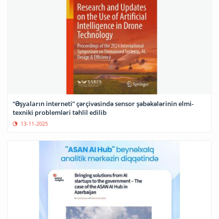
“Əşyaların interneti” çərçivəsində sensor şəbəkələrinin elmi-
texniki problemləri təhlil edilib
13-11-2025