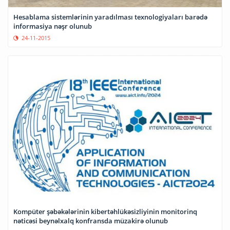
Hesablama sistemlərinin yaradılması texnologiyaları barədə
informasiya nəşr olunub
24-11-2015
Kompüter şəbəkələrinin kibertəhlükəsizliyinin monitorinq
nəticəsi beynəlxalq konfransda müzakirə olunub