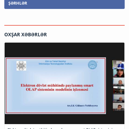
ŞƏRHLƏR
OXŞAR XƏBƏRLƏR