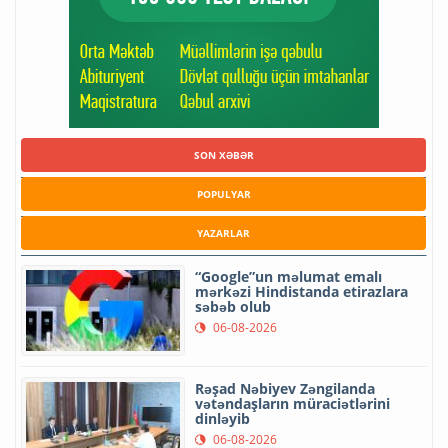
SON XƏBƏR
POPULYAR
YAZARLAR
“Google”un məlumat emalı
mərkəzi Hindistanda etirazlara
səbəb olub
06-08-2026
Rəşad Nəbiyev Zəngilanda
vətəndaşların müraciətlərini
dinləyib
06-08-2026