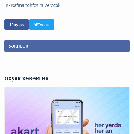
inkişafına töhfəsini verəcək.
Paylaş
Tweet
ŞƏRHLƏR
OXŞAR XƏBƏRLƏR