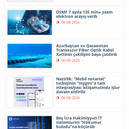
DSMF 7 ayda 135 minə yaxın
elektron arayış verib
06-08-2026
Azərbaycan və Qazaxıstan
Transxəzər Fiber-Optik Kabel
Xəttinin çəkilişini başa çatdırıb
06-08-2026
Nazirlik: “Mobil notariat”
tətbiqinin “mygov”a tam
inteqrasiyası istiqamətində işlər
davam etdirilir
06-08-2026
Beş İcra Hakimiyyəti İT
sistemlərini “Hökumət
buludu”na köçürüb