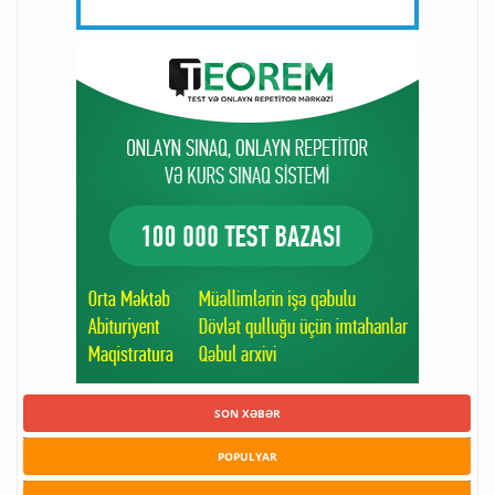
SON XƏBƏR
POPULYAR