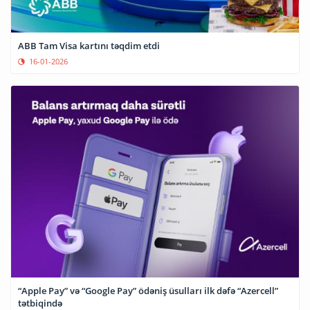
ABB Tam Visa kartını təqdim etdi
16-01-2026
“Apple Pay” və “Google Pay” ödəniş üsulları ilk dəfə “Azercell”
tətbiqində