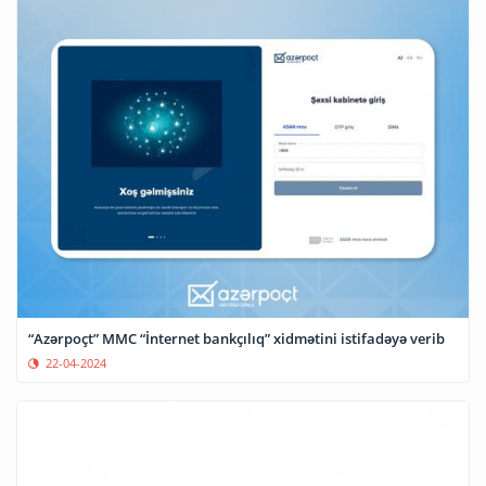
“Azərpoçt” MMC “İnternet bankçılıq” xidmətini istifadəyə verib
22-04-2024