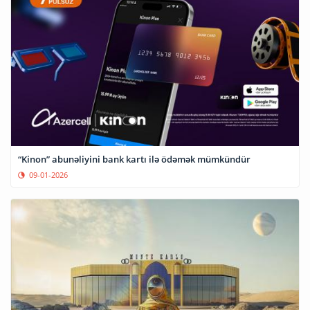
“Kinon” abunəliyini bank kartı ilə ödəmək mümkündür
09-01-2026