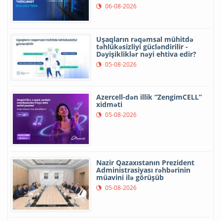
06-08-2026
Uşaqların rəqəmsal mühitdə
təhlükəsizliyi gücləndirilir -
Dəyişikliklər nəyi ehtiva edir?
05-08-2026
Azercell-dən illik “ZengimCELL”
xidməti
05-08-2026
Nazir Qazaxıstanın Prezident
Administrasiyası rəhbərinin
müavini ilə görüşüb
05-08-2026