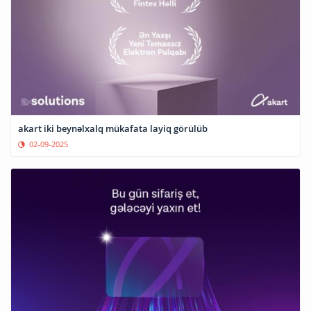
akart iki beynəlxalq mükafata layiq görülüb
02-09-2025