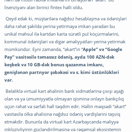
lisenziyanı alan birinci fintex həlli oldu.
Qeyd edək ki, müştərilərə nağdsız hesablaşma və ödənişləri
daha rahat şəkildə yerinə yetirməyə imkan yaradan bu
unikal məhsul ilə kartdan karta sürətli pul köçürmələrini,
kommunal ödənişləri və digər əməliyyatları yerinə yetirmək
mümkündür. Eyni zamanda, “akart”ın “
Apple” və “Google
Pay” vasitəsilə təmassız ödəniş, ayda 100 AZN-dək
keşbek və 10 GB-dək bonus qazanma imkanı,
genişlənən partnyor şəbəkəsi və s. kimi üstünlükləri
var.
Beləliklə virtual kart əhalinin bank xidmətlərinə çıxışı aşağı
olan və ya ümumiyyətlə olmayan qisminə onlayn bankçılıq
üçün rahat və sərfəli həll təqdim edir. Həllin məqsədi “akart”
vasitəsilə ölkə əhalisinə nağdsız ödəniş vərdişlərini təşviq
etməkdir. Bununla da virtual kart Azərbaycanda maliyyə
inklüzivliyinin gücləndirilməsinə və rəqəmsal ekosistemin