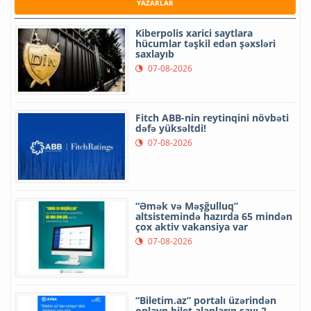
YAZARLAR
Kiberpolis xarici saytlara
hücumlar təşkil edən şəxsləri
saxlayıb
07-08-2026
Fitch ABB-nin reytinqini növbəti
dəfə yüksəltdi!
07-08-2026
“Əmək və Məşğulluq”
altsistemində hazırda 65 mindən
çox aktiv vakansiya var
07-08-2026
“Biletim.az” portalı üzərindən
onlayn bilet alanların sayı 2