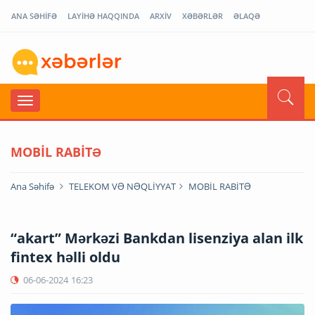
ANA SƏHİFƏ
LAYİHƏ HAQQINDA
ARXİV
XƏBƏRLƏR
ƏLAQƏ
MOBİL RABİTƏ
Ana Səhifə
TELEKOM VƏ NƏQLİYYAT
MOBİL RABİTƏ
“akart” Mərkəzi Bankdan lisenziya alan ilk
fintex həlli oldu
06-06-2024
16:23