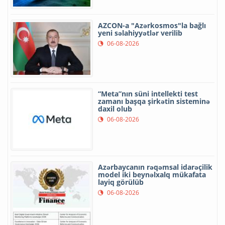
AZCON-a "Azərkosmos"la bağlı
yeni səlahiyyətlər verilib
06-08-2026
“Meta”nın süni intellekti test
zamanı başqa şirkətin sisteminə
daxil olub
06-08-2026
Azərbaycanın rəqəmsal idarəçilik
model iki beynəlxalq mükafata
layiq görülüb
06-08-2026