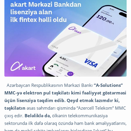
Azərbaycan Respublikasının Mərkəzi Bankı
“A-Solutions”
MMC-yə elektron pul təşkilatı kimi fəaliyyət göstərməsi
üçün lisenziya təqdim edib. Qeyd etmək lazımdır ki,
təşkilatın
əsas səhmdarı qismində “Azercell Telekom” MMC
çıxış edir.
Beləliklə də,
ölkənin telekommunikasiya
sektorunda ilk dəfə olaraq özündə həm bank əməliyyatlarını,
həm də mobil rabitə imkanlarını birləşdirən “akart” bu