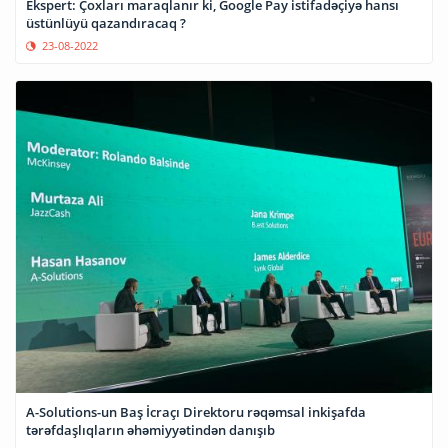
Ekspert: Çoxları maraqlanır ki, Google Pay istifadəçiyə hansı
üstünlüyü qazandıracaq ?
23-08-2022
A-Solutions-un Baş İcraçı Direktoru rəqəmsal inkişafda
tərəfdaşlıqların əhəmiyyətindən danışıb