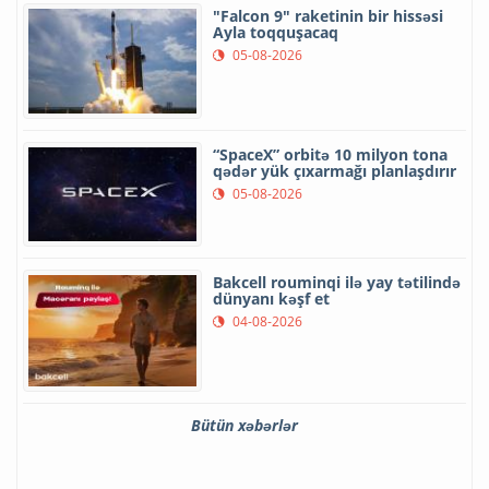
"Falcon 9" raketinin bir hissəsi
Ayla toqquşacaq
05-08-2026
“SpaceX” orbitə 10 milyon tona
qədər yük çıxarmağı planlaşdırır
05-08-2026
Bakcell rouminqi ilə yay tətilində
dünyanı kəşf et
04-08-2026
Bütün xəbərlər