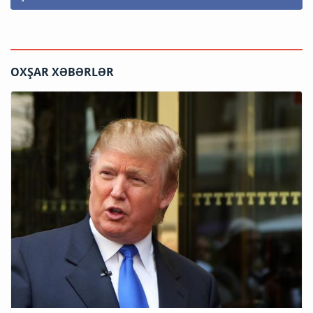
OXŞAR XƏBƏRLƏR