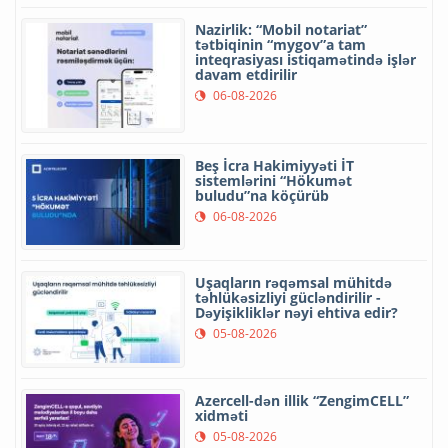
Nazirlik: “Mobil notariat”
tətbiqinin “mygov”a tam
inteqrasiyası istiqamətində işlər
davam etdirilir
06-08-2026
Beş İcra Hakimiyyəti İT
sistemlərini “Hökumət
buludu”na köçürüb
06-08-2026
Uşaqların rəqəmsal mühitdə
təhlükəsizliyi gücləndirilir -
Dəyişikliklər nəyi ehtiva edir?
05-08-2026
Azercell-dən illik “ZengimCELL”
xidməti
05-08-2026