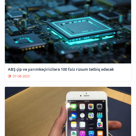
ABŞ çip və yarımkeçiricilərə 100 faiz rüsum tətbiq edəcək
07-08-2025