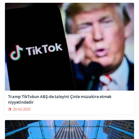
Tramp TikTokun ABŞ-də taleyini Çinlə müzakirə etmək
niyyətindədir
20-02-2025