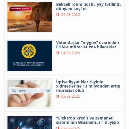
Bakcell rouminqi ilə yay tətilində
dünyanı kəşf et
04-08-2026
Vətəndaşlar “mygov” üzərindən
FHN-ə müraciət edə biləcəklər
04-08-2026
İqtisadiyyat Nazirliyinin
xidmətlərinə 13 milyondan artıq
müraciət olub
03-08-2026
"Elektron kredit və zəmanət"
sisteminin Əsasnaməsi" dəyişib
03-08-2026