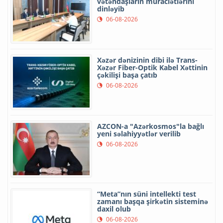
vətəndaşların müraciətlərini
dinləyib
06-08-2026
Xəzər dənizinin dibi ilə Trans-
Xəzər Fiber-Optik Kabel Xəttinin
çəkilişi başa çatıb
06-08-2026
AZCON-a "Azərkosmos"la bağlı
yeni səlahiyyətlər verilib
06-08-2026
“Meta”nın süni intellekti test
zamanı başqa şirkətin sisteminə
daxil olub
06-08-2026