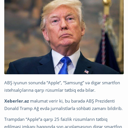
ABŞ iyunun sonunda “Apple”, “Samsung” və digər smartfon
istehsalçılarına qarşı rüsumlar tətbiq edə bilər.
Xeberler.az
məlumat verir ki, bu barədə ABŞ Prezidenti
Donald Tramp Ağ evdə jurnalistlərlə söhbəti zamanı bildirib.
Trampdan “Apple”a qarşı 25 faizlik rüsumların tətbiq
edilməsi imkanı haqqında son açıqlamasının digər smartfon