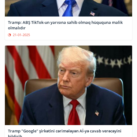
Tramp: ABŞ TikTok-un yarısına sahib olmaq hüququna malik
olmalıdır
21-01-2025
Tramp "Google" şirkətini cərimələyən Aİ-yə cavab verəcəyini
bildirib