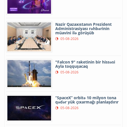
Nazir Qazaxıstanın Prezident
Administrasiyası rəhbərinin
müavini ilə görüşüb
05-08-2026
"Falcon 9" raketinin bir hissəsi
Ayla toqquşacaq
05-08-2026
“SpaceX” orbitə 10 milyon tona
qədər yük çıxarmağı planlaşdırır
05-08-2026