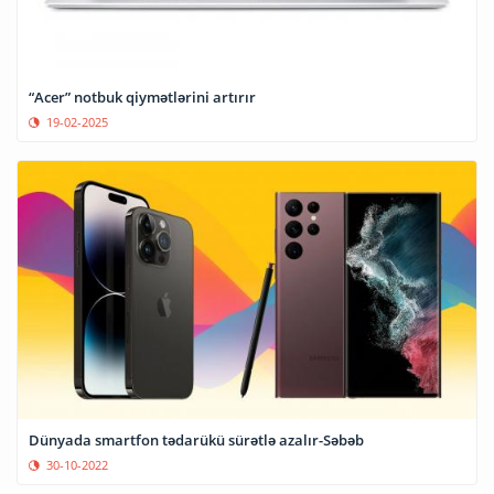
“Acer” notbuk qiymətlərini artırır
19-02-2025
Dünyada smartfon tədarükü sürətlə azalır-Səbəb
30-10-2022