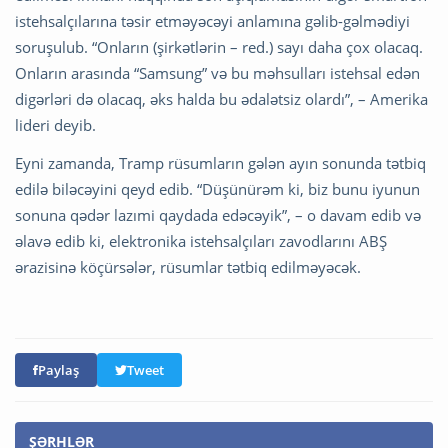
istehsalçılarına təsir etməyəcəyi anlamına gəlib-gəlmədiyi
soruşulub. “Onların (şirkətlərin – red.) sayı daha çox olacaq.
Onların arasında “Samsung” və bu məhsulları istehsal edən
digərləri də olacaq, əks halda bu ədalətsiz olardı”, – Amerika
lideri deyib.
Eyni zamanda, Tramp rüsumların gələn ayın sonunda tətbiq
edilə biləcəyini qeyd edib. “Düşünürəm ki, biz bunu iyunun
sonuna qədər lazımi qaydada edəcəyik”, – o davam edib və
əlavə edib ki, elektronika istehsalçıları zavodlarını ABŞ
ərazisinə köçürsələr, rüsumlar tətbiq edilməyəcək.
Paylaş
Tweet
ŞƏRHLƏR