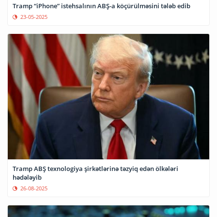
Tramp “iPhone” istehsalının ABŞ-a köçürülməsini tələb edib
23-05-2025
Tramp ABŞ texnologiya şirkətlərinə təzyiq edən ölkələri
hədələyib
26-08-2025