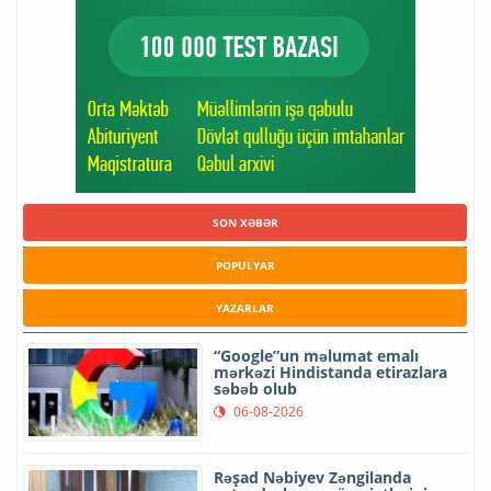
SON XƏBƏR
POPULYAR
YAZARLAR
“Google”un məlumat emalı
mərkəzi Hindistanda etirazlara
səbəb olub
06-08-2026
Rəşad Nəbiyev Zəngilanda