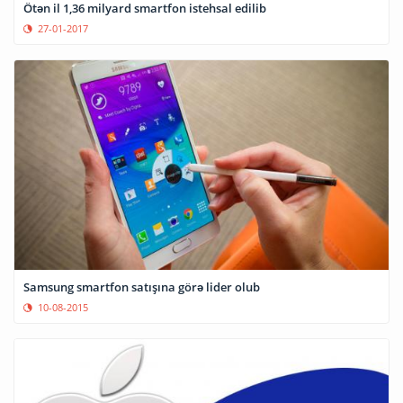
Ötən il 1,36 milyard smartfon istehsal edilib
27-01-2017
Samsung smartfon satışına görə lider olub
10-08-2015