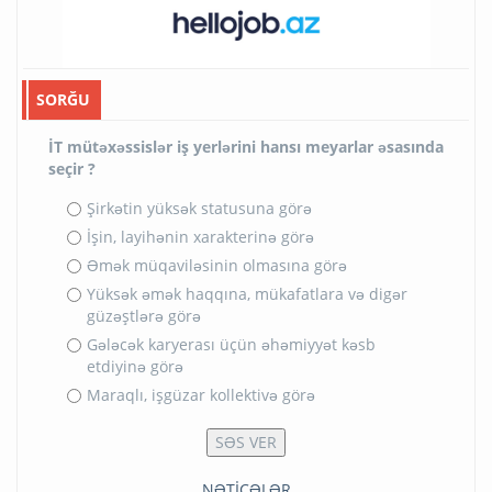
SORĞU
İT mütəxəssislər iş yerlərini hansı meyarlar əsasında
seçir ?
Şirkətin yüksək statusuna görə
İşin, layihənin xarakterinə görə
Əmək müqaviləsinin olmasına görə
Yüksək əmək haqqına, mükafatlara və digər
güzəştlərə görə
Gələcək karyerası üçün əhəmiyyət kəsb
etdiyinə görə
Maraqlı, işgüzar kollektivə görə
NƏTİCƏLƏR