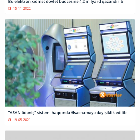
Bu elektron xidmət dövlət büdcəsinə 4,2 milyard qazandırıb
15-11-2022
“ASAN ödəniş” sistemi haqqında Əsasnaməyə dəyişiklik edilib
19-05-2021