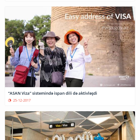
“ASAN Viza” sistemində ispan dili də aktivləşdi
25-12-2017