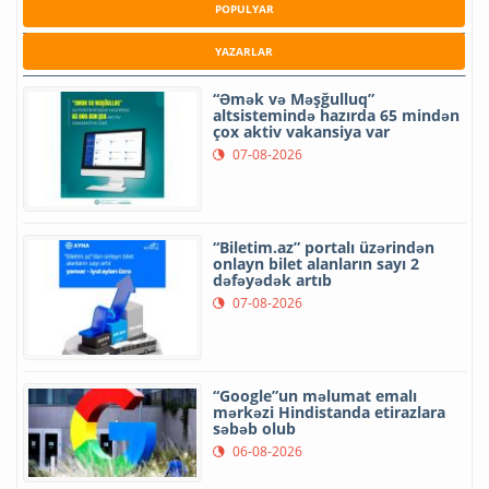
POPULYAR
YAZARLAR
“Əmək və Məşğulluq”
altsistemində hazırda 65 mindən
çox aktiv vakansiya var
07-08-2026
“Biletim.az” portalı üzərindən
onlayn bilet alanların sayı 2
dəfəyədək artıb
07-08-2026
“Google”un məlumat emalı
mərkəzi Hindistanda etirazlara
səbəb olub
06-08-2026