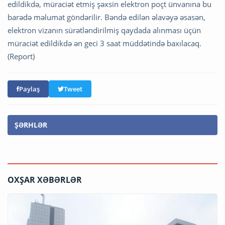
edildikdə, müraciət etmiş şəxsin elektron poçt ünvanına bu
barədə məlumat göndərilir. Bəndə edilən əlavəyə əsasən,
elektron vizanın sürətləndirilmiş qaydada alınması üçün
müraciət edildikdə ən geci 3 saat müddətində baxılacaq.
(Report)
Paylaş
Tweet
ŞƏRHLƏR
OXŞAR XƏBƏRLƏR