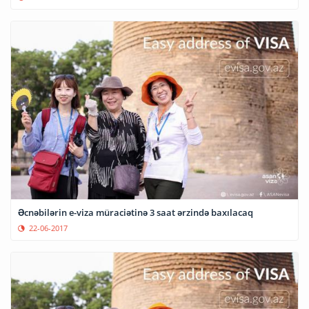
Əcnəbilərin e-viza müraciətinə 3 saat ərzində baxılacaq
22-06-2017