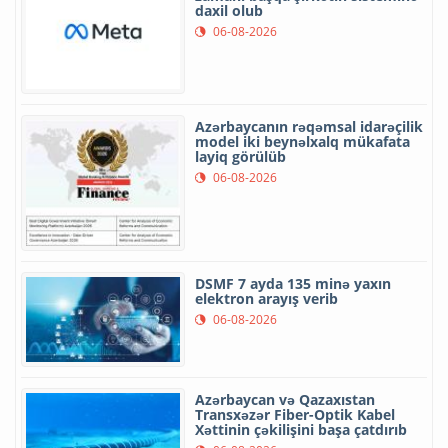
daxil olub
06-08-2026
Azərbaycanın rəqəmsal idarəçilik
model iki beynəlxalq mükafata
layiq görülüb
06-08-2026
DSMF 7 ayda 135 minə yaxın
elektron arayış verib
06-08-2026
Azərbaycan və Qazaxıstan
Transxəzər Fiber-Optik Kabel
Xəttinin çəkilişini başa çatdırıb