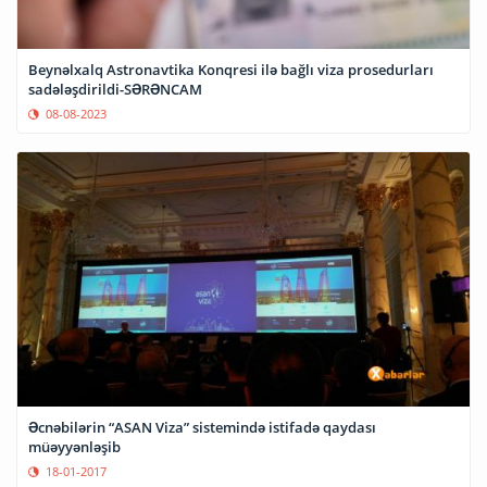
Beynəlxalq Astronavtika Konqresi ilə bağlı viza prosedurları
sadələşdirildi-SƏRƏNCAM
08-08-2023
Əcnəbilərin “ASAN Viza” sistemində istifadə qaydası
müəyyənləşib
18-01-2017