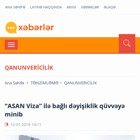
ANA SƏHİFƏ
LAYİHƏ HAQQINDA
ARXİV
XƏBƏRLƏR
ƏLAQƏ
QANUNVERİCİLİK
Ana Səhifə
TƏNZİMLƏMƏ
QANUNVERİCİLİK
“ASAN Viza” ilə bağlı dəyişiklik qüvvəyə
minib
12-01-2018
14:11