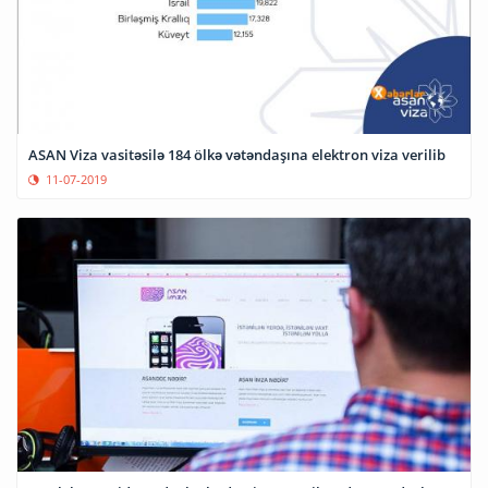
ASAN Viza vasitəsilə 184 ölkə vətəndaşına elektron viza verilib
11-07-2019