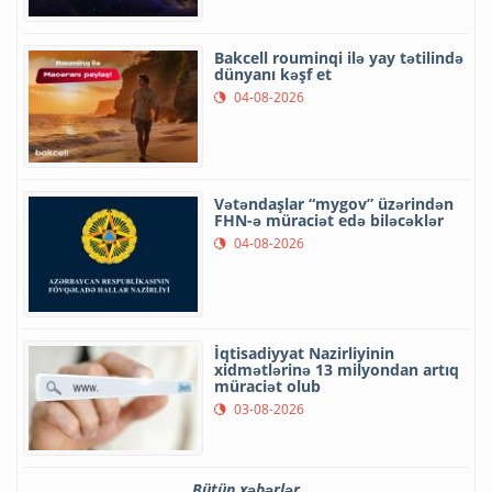
Bakcell rouminqi ilə yay tətilində
dünyanı kəşf et
04-08-2026
Vətəndaşlar “mygov” üzərindən
FHN-ə müraciət edə biləcəklər
04-08-2026
İqtisadiyyat Nazirliyinin
xidmətlərinə 13 milyondan artıq
müraciət olub
03-08-2026
Bütün xəbərlər