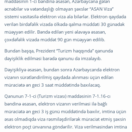
maddəsinin 1-ci bəndinə əsasən, Azərbaycana gələn
əcnəbilər və vətəndaşlığı olmayan şəxslər “ASAN Viza”
sistemi vasitəsilə elektron viza ala bilərlər. Elektron qaydada
verilən birdəfəlik vizada ölkədə qalma müddəti 30 günədək
müəyyən edilir. Bəndə edilən yeni əlavəyə əsasən,
çoxdəfəlik vizada müddət 90 gün müəyyən edilib.
Bundan başqa, Prezident “Turizm haqqında” qanunda
dəyişiklik edilməsi barədə qanunu da imzalayıb.
Dəyişikliyə əsasən, bundan sonra Azərbaycanda elektron
vizanın sürətləndirilmiş qaydada alınması üçün edilən
müraciətə ən geci 3 saat müddətində baxılacaq.
Qanunun 7-1-ci (Turizm vizası) maddəsinin 7-1.16-cı
bəndinə əsasən, elektron vizanın verilməsi ilə bağlı
müraciətə ən geci 3 iş günü müddətində baxılır, imtina üçün
əsas olmadıqda viza rəsmiləşdirilərək müraciət etmiş şəxsin
elektron poçt ünvanına göndərilir. Viza verilməsindən imtina