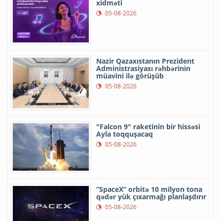
xidməti
05-08-2026
Nazir Qazaxıstanın Prezident
Administrasiyası rəhbərinin
müavini ilə görüşüb
05-08-2026
"Falcon 9" raketinin bir hissəsi
Ayla toqquşacaq
05-08-2026
“SpaceX” orbitə 10 milyon tona
qədər yük çıxarmağı planlaşdırır
05-08-2026