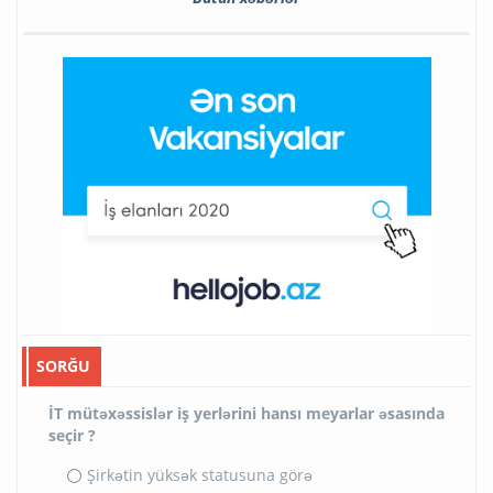
SORĞU
İT mütəxəssislər iş yerlərini hansı meyarlar əsasında
seçir ?
Şirkətin yüksək statusuna görə