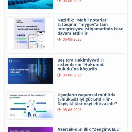
06-08-2026
Nazirlik: “Mobil notariat”
tətbiqinin “mygov”a tam
inteqrasiyası istiqamətində işlər
davam etdirilir
06-08-2026
Beş İcra Hakimiyyəti İT
sistemlərini “Hökumət
buludu”na köçürüb
06-08-2026
Uşaqların rəqəmsal mühitdə
təhlükəsizliyi gücləndirilir -
Dəyişikliklər nəyi ehtiva edir?
05-08-2026
Azercell-dən illik “ZengimCELL”