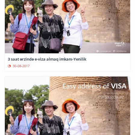
3 saat ərzində e-viza almaq imkanı-Yenilik
30-08-2017