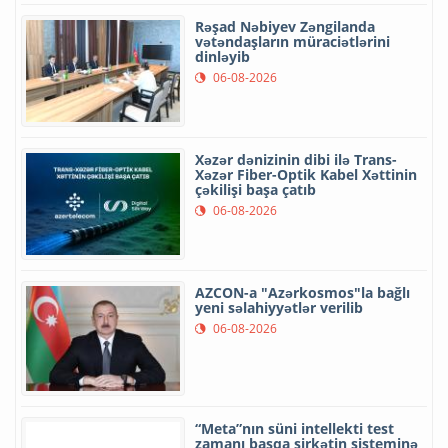
Rəşad Nəbiyev Zəngilanda
vətəndaşların müraciətlərini
dinləyib
06-08-2026
Xəzər dənizinin dibi ilə Trans-
Xəzər Fiber-Optik Kabel Xəttinin
çəkilişi başa çatıb
06-08-2026
AZCON-a "Azərkosmos"la bağlı
yeni səlahiyyətlər verilib
06-08-2026
“Meta”nın süni intellekti test
zamanı başqa şirkətin sisteminə