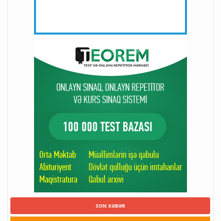
SON XƏBƏR