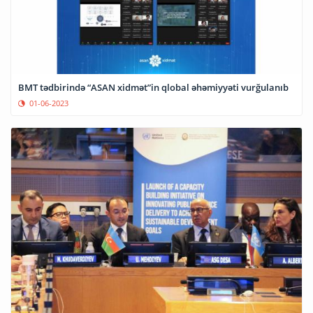
BMT tədbirində “ASAN xidmət”in qlobal əhəmiyyəti vurğulanıb
01-06-2023