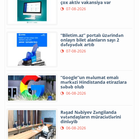
çox aktiv vakansiya var
07-08-2026
“Biletim.az” portalı üzərindən
onlayn bilet alanların sayı 2
dəfəyədək artıb
07-08-2026
“Google”un məlumat emalı
mərkəzi Hindistanda etirazlara
səbəb olub
06-08-2026
Rəşad Nəbiyev Zəngilanda
vətəndaşların müraciətlərini
dinləyib
06-08-2026