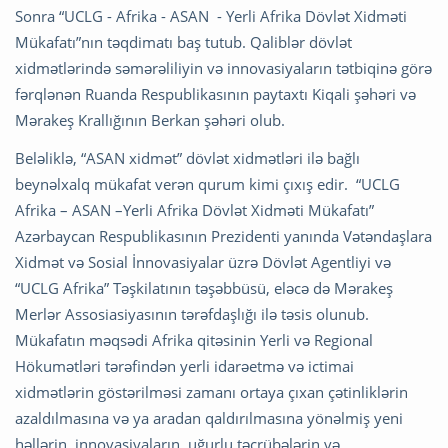
Sonra “UCLG - Afrika - ASAN - Yerli Afrika Dövlət Xidməti
Mükafatı”nın təqdimatı baş tutub. Qaliblər dövlət
xidmətlərində səmərəliliyin və innovasiyaların tətbiqinə görə
fərqlənən Ruanda Respublikasının paytaxtı Kiqali şəhəri və
Mərakeş Krallığının Berkan şəhəri olub.
Beləliklə, “ASAN xidmət” dövlət xidmətləri ilə bağlı
beynəlxalq mükafat verən qurum kimi çıxış edir. “UCLG
Afrika – ASAN –Yerli Afrika Dövlət Xidməti Mükafatı”
Azərbaycan Respublikasının Prezidenti yanında Vətəndaşlara
Xidmət və Sosial İnnovasiyalar üzrə Dövlət Agentliyi və
“UCLG Afrika” Təşkilatının təşəbbüsü, eləcə də Mərakeş
Merlər Assosiasiyasının tərəfdaşlığı ilə təsis olunub.
Mükafatın məqsədi Afrika qitəsinin Yerli və Regional
Hökumətləri tərəfindən yerli idarəetmə və ictimai
xidmətlərin göstərilməsi zamanı ortaya çıxan çətinliklərin
azaldılmasına və ya aradan qaldırılmasına yönəlmiş yeni
həllərin, innovasiyaların, uğurlu təcrübələrin və