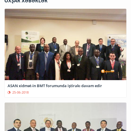
OXŞAR XƏBƏRLƏR
ASAN xidmət-in BMT forumunda iştirakı davam edir
25-06-2018