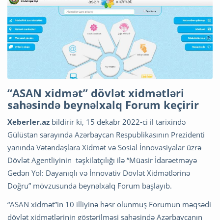
“ASAN xidmət” dövlət xidmətləri
sahəsində beynəlxalq Forum keçirir
Xeberler.az
bildirir ki, 15 dekabr 2022-ci il tarixində
Gülüstan sarayında Azərbaycan Respublikasının Prezidenti
yanında Vətəndaşlara Xidmət və Sosial İnnovasiyalar üzrə
Dövlət Agentliyinin təşkilatçılığı ilə “Müasir İdarəetməyə
Gedən Yol: Dayanıqlı və İnnovativ Dövlət Xidmətlərinə
Doğru” mövzusunda beynəlxalq Forum başlayıb.
“ASAN xidmət”in 10 illiyinə həsr olunmuş Forumun məqsədi
dövlət xidmətlərinin göstərilməsi sahəsində Azərbaycanın