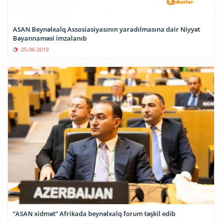
ASAN Beynəlxalq Assosiasiyasının yaradılmasına dair Niyyət
Bəyannaməsi imzalanıb
25-06-2019
“ASAN xidmət” Afrikada beynəlxalq forum təşkil edib