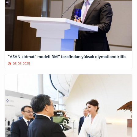
"ASAN xidmət" modeli BMT tərəfindən yüksək qiymətləndirilib
03-06-2025