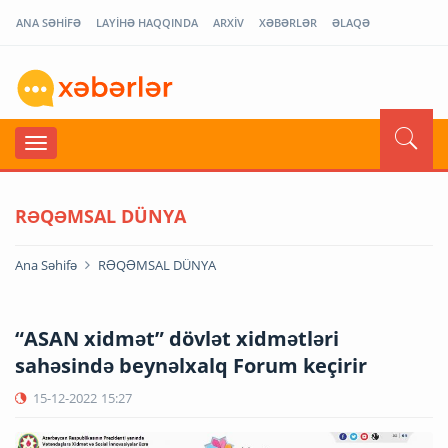
ANA SƏHİFƏ
LAYİHƏ HAQQINDA
ARXİV
XƏBƏRLƏR
ƏLAQƏ
RƏQƏMSAL DÜNYA
Ana Səhifə
RƏQƏMSAL DÜNYA
“ASAN xidmət” dövlət xidmətləri
sahəsində beynəlxalq Forum keçirir
15-12-2022
15:27