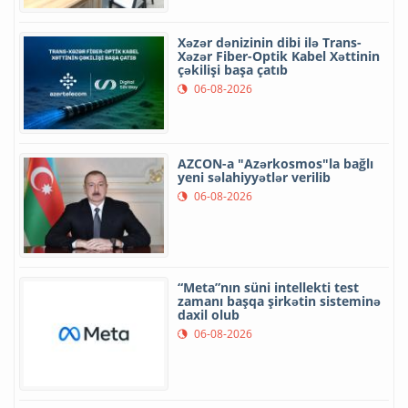
Xəzər dənizinin dibi ilə Trans-
Xəzər Fiber-Optik Kabel Xəttinin
çəkilişi başa çatıb
06-08-2026
AZCON-a "Azərkosmos"la bağlı
yeni səlahiyyətlər verilib
06-08-2026
“Meta”nın süni intellekti test
zamanı başqa şirkətin sisteminə
daxil olub
06-08-2026