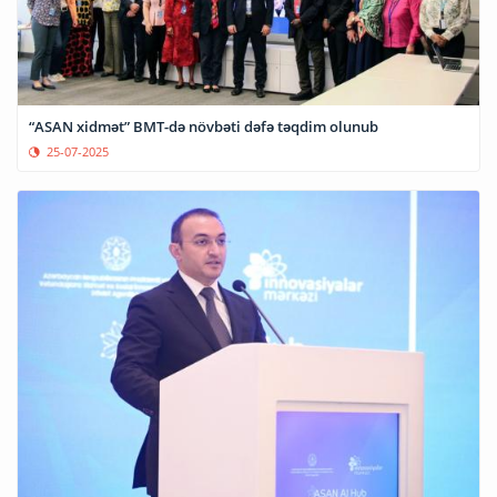
“ASAN xidmət” BMT-də növbəti dəfə təqdim olunub
25-07-2025