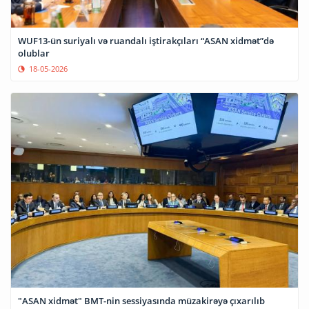
WUF13-ün suriyalı və ruandalı iştirakçıları “ASAN xidmət”də
olublar
18-05-2026
"ASAN xidmət" BMT-nin sessiyasında müzakirəyə çıxarılıb