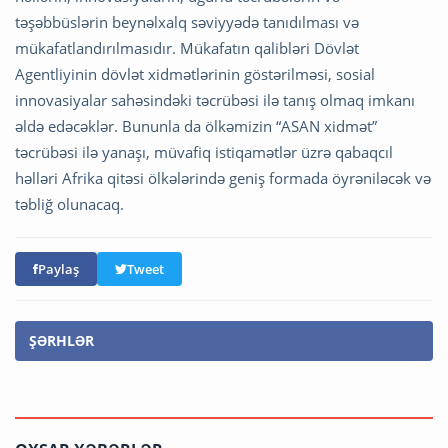
təşəbbüslərin beynəlxalq səviyyədə tanıdılması və
mükafatlandırılmasıdır. Mükafatın qalibləri Dövlət
Agentliyinin dövlət xidmətlərinin göstərilməsi, sosial
innovasiyalar sahəsindəki təcrübəsi ilə tanış olmaq imkanı
əldə edəcəklər. Bununla da ölkəmizin “ASAN xidmət”
təcrübəsi ilə yanaşı, müvafiq istiqamətlər üzrə qabaqcıl
həlləri Afrika qitəsi ölkələrində geniş formada öyrəniləcək və
təbliğ olunacaq.
Paylaş
Tweet
ŞƏRHLƏR