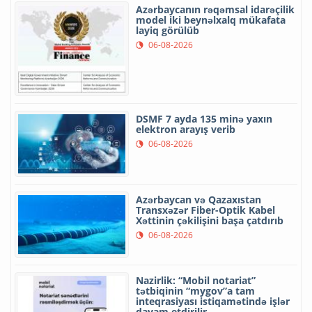
Azərbaycanın rəqəmsal idarəçilik
model iki beynəlxalq mükafata
layiq görülüb
06-08-2026
DSMF 7 ayda 135 minə yaxın
elektron arayış verib
06-08-2026
Azərbaycan və Qazaxıstan
Transxəzər Fiber-Optik Kabel
Xəttinin çəkilişini başa çatdırıb
06-08-2026
Nazirlik: “Mobil notariat”
tətbiqinin “mygov”a tam
inteqrasiyası istiqamətində işlər
davam etdirilir