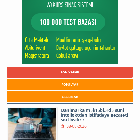
SON XƏBƏR
POPULYAR
YAZARLAR
Danimarka məktəblərdə süni
intellektdən istifadəyə nəzarəti
sərtləşdirir
08-08-2026