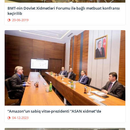
BMT-nin Dövlət Xidmətləri Forumu ilə bağlı mətbuat konfransı
keçirilib
20-06-2019
“Amazon”un sabiq vitse-prezidenti “ASAN xidmət”də
04-12-2023