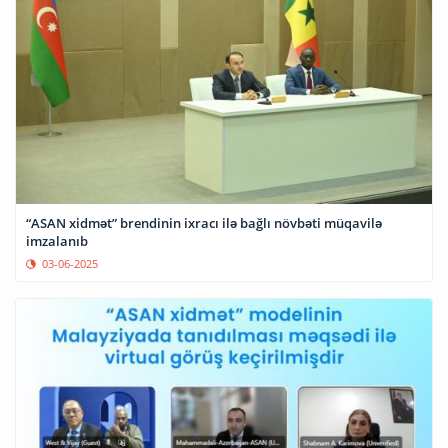
“ASAN xidmət” brendinin ixracı ilə bağlı növbəti müqavilə
imzalanıb
03-06-2025