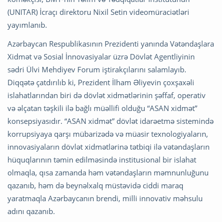
(UNITAR) İcraçı direktoru Nixil Setin videomüraciətləri
yayımlanıb.
Azərbaycan Respublikasının Prezidenti yanında Vətəndaşlara
Xidmət və Sosial İnnovasiyalar üzrə Dövlət Agentliyinin
sədri Ülvi Mehdiyev Forum iştirakçılarını salamlayıb.
Diqqətə çatdırılıb ki, Prezident İlham Əliyevin çoxşaxəli
islahatlarından biri də dövlət xidmətlərinin şəffaf, operativ
və əlçatan təşkili ilə bağlı müəllifi olduğu “ASAN xidmət”
konsepsiyasıdır. “ASAN xidmət” dövlət idarəetmə sistemində
korrupsiyaya qarşı mübarizədə və müasir texnologiyaların,
innovasiyaların dövlət xidmətlərinə tətbiqi ilə vətəndaşların
hüquqlarının təmin edilməsində institusional bir islahat
olmaqla, qısa zamanda həm vətəndaşların məmnunluğunu
qazanıb, həm də beynəlxalq müstəvidə ciddi maraq
yaratmaqla Azərbaycanın brendi, milli innovativ məhsulu
adını qazanıb.