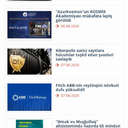
“Azərkosmos”un KOSMİK
Akademiyası mükafata layiq
görülüb
08-08-2026
Kiberpolis xarici saytlara
hücumlar təşkil edən şəxsləri
saxlayıb
07-08-2026
Fitch ABB-nin reytinqini növbəti
dəfə yüksəltdi!
07-08-2026
“Əmək və Məşğulluq”
altsistemində hazırda 65 mindən