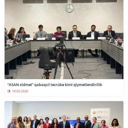
“ASAN xidmət” qabaqcıl təcrübə kimi qiymətləndirilib
18-03-2026