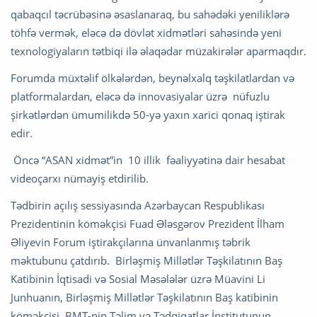
qabaqcıl təcrübəsinə əsaslanaraq, bu sahədəki yeniliklərə
töhfə vermək, eləcə də dövlət xidmətləri sahəsində yeni
texnologiyaların tətbiqi ilə əlaqədar müzakirələr aparmaqdır.
Forumda müxtəlif ölkələrdən, beynəlxalq təşkilatlardan və
platformalardan, eləcə də innovasiyalar üzrə nüfuzlu
şirkətlərdən ümumilikdə 50-yə yaxın xarici qonaq iştirak
edir.
Öncə “ASAN xidmət”in 10 illik fəaliyyətinə dair hesabat
videoçarxı nümayiş etdirilib.
Tədbirin açılış sessiyasında Azərbaycan Respublikası
Prezidentinin köməkçisi Fuad Ələsgərov Prezident İlham
Əliyevin Forum iştirakçılarına ünvanlanmış təbrik
məktubunu çatdırıb. Birləşmiş Millətlər Təşkilatının Baş
Katibinin İqtisadi və Sosial Məsələlər üzrə Müavini Li
Junhuanın, Birləşmiş Millətlər Təşkilatının Baş katibinin
köməkçisi, BMT-nin Təlim və Tədqiqatlar İnstitutunun