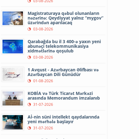
03-08-2026
Magistraturaya qəbul olunanların
nəzərinə: Qeydiyyat yalnız “mygov”
üzərindən aparılacaq
03-08-2026
Qarabağda bu il 3 400-ə yaxın yeni
abunəçi telekommunikasiya
xidmətlərinə qoşulub
03-08-2026
1 Avqust - Azərbaycan Əlifbası və
Azərbaycan Dili Günüdür
01-08-2026
KOBİA və Türk Ticarət Mərkəzi
arasında Memorandum imzalanıb
31-07-2026
Aİ-nin süni intellekt qaydalarında
yeni mərhələ başlayır
31-07-2026