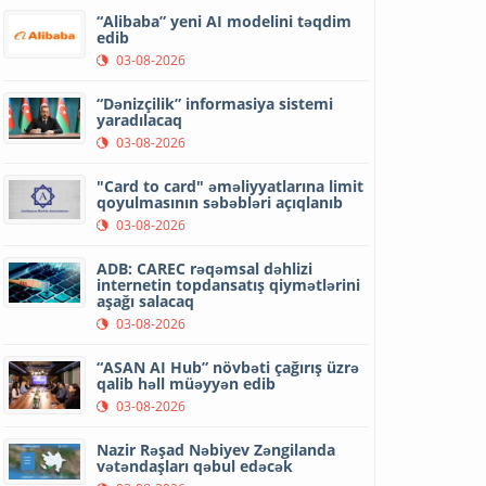
“Alibaba” yeni AI modelini təqdim
edib
03-08-2026
“Dənizçilik” informasiya sistemi
yaradılacaq
03-08-2026
"Card to card" əməliyyatlarına limit
qoyulmasının səbəbləri açıqlanıb
03-08-2026
ADB: CAREC rəqəmsal dəhlizi
internetin topdansatış qiymətlərini
aşağı salacaq
03-08-2026
“ASAN AI Hub” növbəti çağırış üzrə
qalib həll müəyyən edib
03-08-2026
Nazir Rəşad Nəbiyev Zəngilanda
vətəndaşları qəbul edəcək