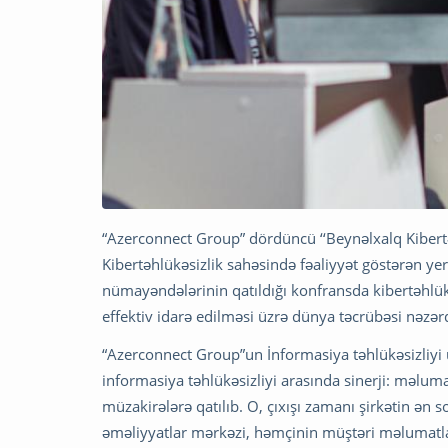
“Azerconnect Group” dördüncü ‘‘Beynəlxalq Kibertəh
Kibertəhlükəsizlik sahəsində fəaliyyət göstərən yer
nümayəndələrinin qatıldığı konfransda kibertəhlükəs
effektiv idarə edilməsi üzrə dünya təcrübəsi nəzərd
“Azerconnect Group”un İnformasiya təhlükəsizliyi 
informasiya təhlükəsizliyi arasında sinerji: məlu
müzakirələrə qatılıb. O, çıxışı zamanı şirkətin ən
əməliyyatlar mərkəzi, həmçinin müştəri məlumatla