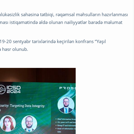
əhlükəsizlik sahəsinə tətbiqi, rəqəmsal məhsulların hazırlanması
ılması istiqamətində əldə olunan nailiyyətlər barədə məlumat
 19-20 sentyabr tarixlərində keçirilən konfrans ‘‘Yaşıl
a həsr olunub.