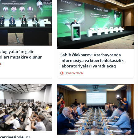
ologiyalar"ın gəlir
Sahib Ələkbərov: Azərbaycanda
olları müzakirə olunur
İnformasiya və kibertəhlükəsizlik
4
laboratoriyaları yaradılacaq
19-09-2024
 çərçivəsində İKT