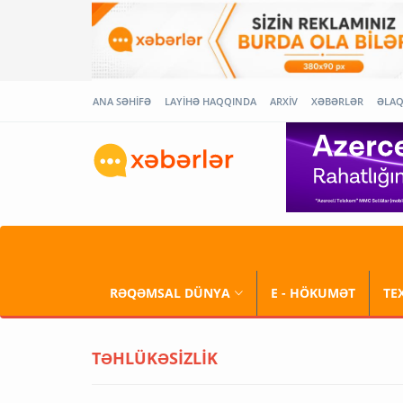
ANA SƏHİFƏ
LAYİHƏ HAQQINDA
ARXİV
XƏBƏRLƏR
ƏLA
RƏQƏMSAL DÜNYA
E - HÖKUMƏT
TE
TƏHLÜKƏSİZLİK