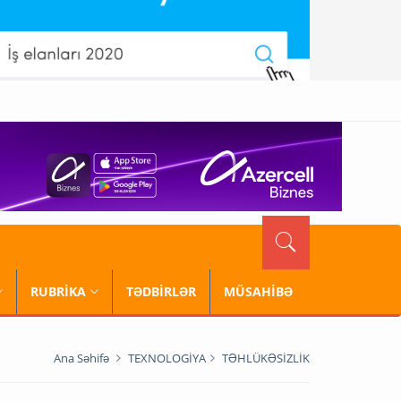
RUBRİKA
TƏDBİRLƏR
MÜSAHİBƏ
Ana Səhifə
TEXNOLOGİYA
TƏHLÜKƏSİZLİK