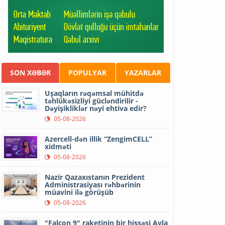
SON XƏBƏR
POPULYAR
YAZARLAR
Uşaqların rəqəmsal mühitdə
təhlükəsizliyi gücləndirilir -
Dəyişikliklər nəyi ehtiva edir?
05-08-2026
Azercell-dən illik “ZengimCELL”
xidməti
05-08-2026
Nazir Qazaxıstanın Prezident
Administrasiyası rəhbərinin
müavini ilə görüşüb
05-08-2026
"Falcon 9" raketinin bir hissəsi Ayla