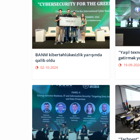
"Yaşıl texn
BANM kibertəhlükəsizlik yarışında
gətirmək y
qalib oldu
19-09-202
02-10-2024
‘’Technest’’