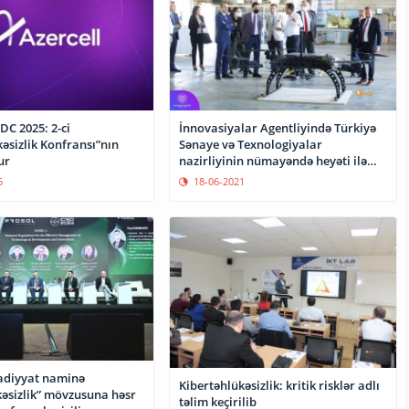
IDC 2025: 2-ci
İnnovasiyalar Agentliyində Türkiyə
əsizlik Konfransı”nın
Sənaye və Texnologiyalar
ur
nazirliyinin nümayəndə heyəti ilə
görüş keçirilib
5
18-06-2021
sadiyyat naminə
Kibertəhlükəsizlik: kritik risklər adlı
kəsizlik” mövzusuna həsr
təlim keçirilib