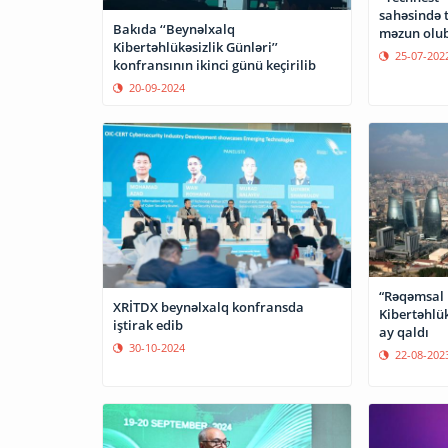
sahəsində t
Bakıda ‘‘Beynəlxalq
məzun olu
Kibertəhlükəsizlik Günləri’’
25-07-202
konfransının ikinci günü keçirilib
20-09-2024
“Rəqəmsal 
XRİTDX beynəlxalq konfransda
Kibertəhlük
iştirak edib
ay qaldı
30-10-2024
22-08-202