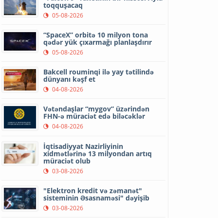
toqquşacaq
05-08-2026
“SpaceX” orbitə 10 milyon tona
qədər yük çıxarmağı planlaşdırır
05-08-2026
Bakcell rouminqi ilə yay tətilində
dünyanı kəşf et
04-08-2026
Vətəndaşlar “mygov” üzərindən
FHN-ə müraciət edə biləcəklər
04-08-2026
İqtisadiyyat Nazirliyinin
xidmətlərinə 13 milyondan artıq
müraciət olub
03-08-2026
"Elektron kredit və zəmanət"
sisteminin Əsasnaməsi" dəyişib
03-08-2026