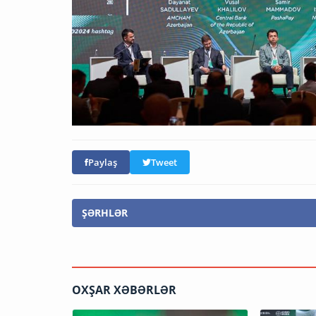
Paylaş
Tweet
ŞƏRHLƏR
OXŞAR XƏBƏRLƏR