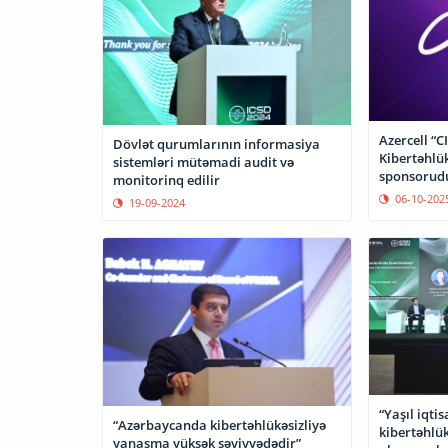
Azercell “C
Dövlət qurumlarının informasiya
Kibertəhlük
sistemləri mütəmadi audit və
sponsorud
monitorinq edilir
06-10-202
19-09-2024
“Yaşıl iqti
“Azərbaycanda kibertəhlükəsizliyə
kibertəhlü
yanaşma yüksək səviyyədədir”