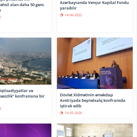
Azərbaycanda Vençur Kapital Fondu
əhsil alan daha 50 gənc
yaradılır
b
14-06-2022
2
iqtisadiyyatlar və
Dövlət Xidmətinin əməkdaşı
əsizlik” konfransına bir
Avstriyada beynəlxalq konfransda
iştirak edib
3
14-05-2026