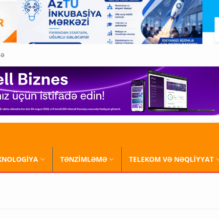
QƏ
XNOLOGİYA
TƏNZİMLƏMƏ
TELEKOM VƏ NƏQLİYYAT