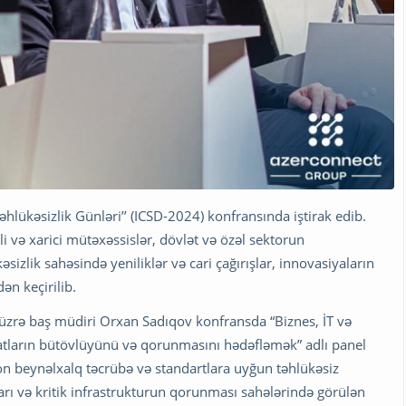
lükəsizlik Günləri’’ (ICSD-2024) konfransında iştirak edib.
li və xarici mütəxəssislər, dövlət və özəl sektorun
izlik sahəsində yeniliklər və cari çağırışlar, innovasiyaların
ən keçirilib.
üzrə baş müdiri Orxan Sadıqov konfransda “Biznes, İT və
matların bütövlüyünü və qorunmasını hədəfləmək” adlı panel
 son beynəlxalq təcrübə və standartlara uyğun təhlükəsiz
rı və kritik infrastrukturun qorunması sahələrində görülən