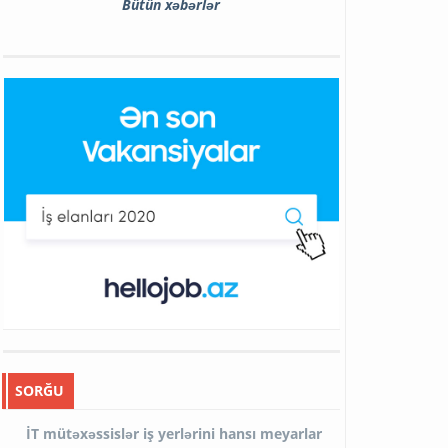
Bütün xəbərlər
SORĞU
İT mütəxəssislər iş yerlərini hansı meyarlar