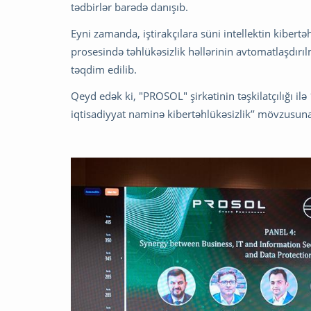
tədbirlər barədə danışıb.
Eyni zamanda, iştirakçılara süni intellektin kibert
prosesində təhlükəsizlik həllərinin avtomatlaşdır
təqdim edilib.
Qeyd edək ki, "PROSOL" şirkətinin təşkilatçılığı ilə
iqtisadiyyat naminə kibertəhlükəsizlik’’ mövzusun