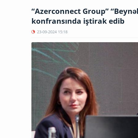
“Azerconnect Group” “Beynəlx
konfransında iştirak edib
23-09-2024
15:18