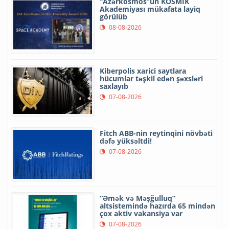
“Azərkosmos”un KOSMİK
Akademiyası mükafata layiq
görülüb
08-08-2026
Kiberpolis xarici saytlara
hücumlar təşkil edən şəxsləri
saxlayıb
07-08-2026
Fitch ABB-nin reytinqini növbəti
dəfə yüksəltdi!
07-08-2026
“Əmək və Məşğulluq”
altsistemində hazırda 65 mindən
çox aktiv vakansiya var
07-08-2026