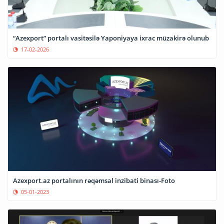
“Azexport” portalı vasitəsilə Yaponiyaya ixrac müzakirə olunub
17-02-2026
Azexport.az portalının rəqəmsal inzibati binası-Foto
05-01-2023