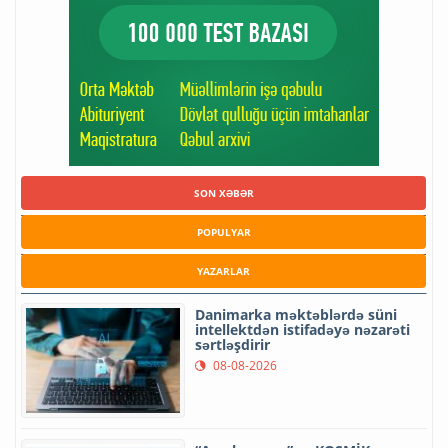
SON XƏBƏR
POPULYAR
YAZARLAR
Danimarka məktəblərdə süni
intellektdən istifadəyə nəzarəti
sərtləşdirir
08-08-2026