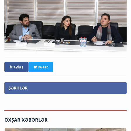
Paylaş
Tweet
ŞƏRHLƏR
OXŞAR XƏBƏRLƏR