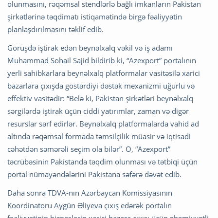
olunmasını, rəqəmsal stendlərlə bağlı imkanların Pakistan
şirkətlərinə təqdimatı istiqamətində birgə fəaliyyətin
planlaşdırılmasını təklif edib.
Görüşdə iştirak edən beynəlxalq vəkil və iş adamı
Muhammad Sohail Sajid bildirib ki, “Azexport” portalının
yerli sahibkarlara beynəlxalq platformalar vasitəsilə xarici
bazarlara çıxışda göstərdiyi dəstək mexanizmi uğurlu və
effektiv vasitədir: “Belə ki, Pakistan şirkətləri beynəlxalq
sərgilərdə iştirak üçün ciddi yatırımlar, zaman və digər
resurslar sərf edirlər. Beynəlxalq platformalarda vahid ad
altında rəqəmsal formada təmsilçilik müasir və iqtisadi
cəhətdən səmərəli seçim ola bilər”. O, “Azexport”
təcrübəsinin Pakistanda təqdim olunması və tətbiqi üçün
portal nümayəndələrini Pakistana səfərə dəvət edib.
Daha sonra TDVA-nın Azərbaycan Komissiyasının
Koordinatoru Aygün Əliyeva çıxış edərək portalın