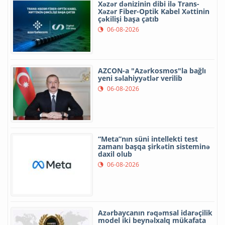
Xəzər dənizinin dibi ilə Trans-
Xəzər Fiber-Optik Kabel Xəttinin
çəkilişi başa çatıb
06-08-2026
AZCON-a "Azərkosmos"la bağlı
yeni səlahiyyətlər verilib
06-08-2026
“Meta”nın süni intellekti test
zamanı başqa şirkətin sisteminə
daxil olub
06-08-2026
Azərbaycanın rəqəmsal idarəçilik
model iki beynəlxalq mükafata