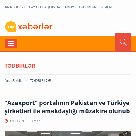
ANA SƏHİFƏ
LAYİHƏ HAQQINDA
ARXİV
XƏBƏRLƏR
ƏLAQƏ
TƏDBİRLƏR
Ana Səhifə
TƏDBİRLƏR
“Azexport” portalının Pakistan və Türkiyə
şirkətləri ilə əməkdaşlığı müzakirə olunub
01-03-2025
07:37