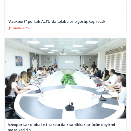
“Azexport” portalı AzTU-da tələbələrlə görüş keçirəcək
24-04-2025
Azexport.az qlobal e-ticarətə dair sahibkarlar üçün dəyirmi
masa keçirib