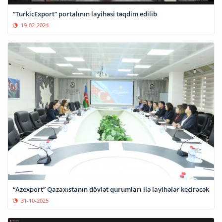
“TurkicExport” portalının layihəsi təqdim edilib
19-02-2024
“Azexport” Qazaxıstanın dövlət qurumları ilə layihələr keçirəcək
31-10-2025