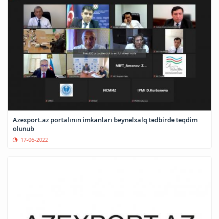
Azexport.az portalının imkanları beynəlxalq tədbirdə təqdim
olunub
17-06-2022