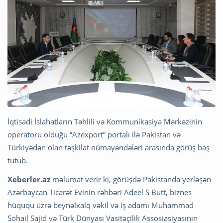
İqtisadi İslahatların Təhlili və Kommunikasiya Mərkəzinin
operatoru olduğu “Azexport” portalı ilə Pakistan və
Türkiyədən olan təşkilat nümayəndələri arasında görüş baş
tutub.
Xeberler.az
məlumat verir ki, görüşdə Pakistanda yerləşən
Azərbaycan Ticarət Evinin rəhbəri Adeel S Butt, biznes
hüququ üzrə beynəlxalq vəkil və iş adamı Muhammad
Sohail Sajid və Türk Dünyası Vasitəçilik Assosiasiyasının