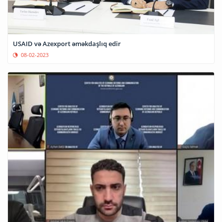
USAID və Azexport əməkdaşlıq edir
08-02-2023