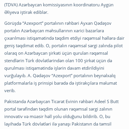
(TDVA) Azərbaycan komissiyasının koordinatoru Aygün
Əliyeva iştirak ediblər.
Görüşdə “Azexport” portalının rəhbəri Ayxan Qədəşov
portalın Azərbaycan məhsullarının xarici bazarlara
çıxarılması istiqamətində təqdim etdiyi rəqəmsal həllərə dair
geniş təqdimat edib. O, portalın rəqəmsal sərgi zalında pilot
olaraq on Azərbaycan şirkəti üçün qurulan rəqəmsal
stendlərin Türk dövlətlərindən olan 100 şirkət üçün də
qurulması istiqamətində işlərin davam etdirildiyini
vurğulayıb. A. Qədəşov “Azexport” portalının beynəlxalq
platformalarla iş prinsipi barədə də iştirakçılara məlumat
verib.
Pakistanda Azərbaycan Ticarət Evinin rəhbəri Adeel S Butt
portal tərəfindən təqdim olunan rəqəmsal sərgi zalının
innovativ və müasir həll yolu olduğunu bildirib. O, bu
layihədə Türk dövlətləri ilə yanaşı Pakistanın da təmsil