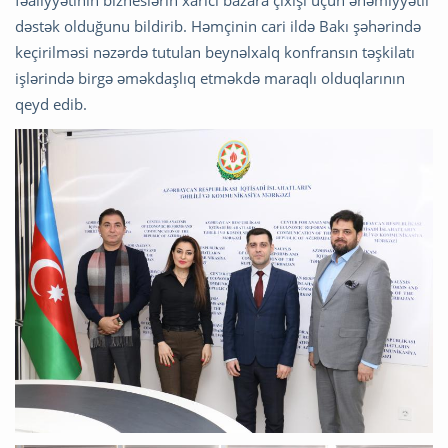
fəaliyyətinin bizneslərin xarici bazara çıxışı üçün əhəmiyyətli
dəstək olduğunu bildirib. Həmçinin cari ildə Bakı şəhərində
keçirilməsi nəzərdə tutulan beynəlxalq konfransın təşkilatı
işlərində birgə əməkdaşlıq etməkdə maraqlı olduqlarının
qeyd edib.