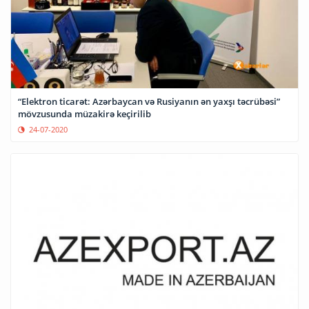
“Elektron ticarət: Azərbaycan və Rusiyanın ən yaxşı təcrübəsi”
mövzusunda müzakirə keçirilib
24-07-2020