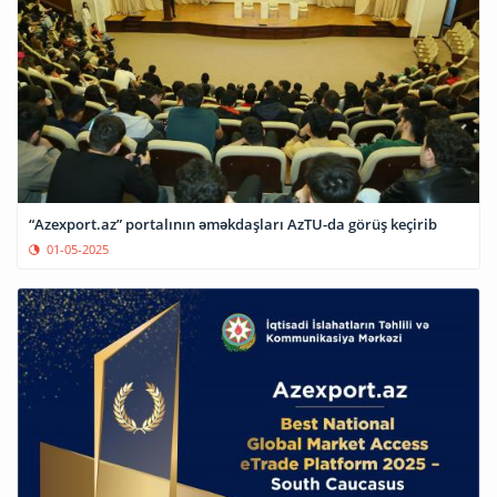
“Azexport.az” portalının əməkdaşları AzTU-da görüş keçirib
01-05-2025