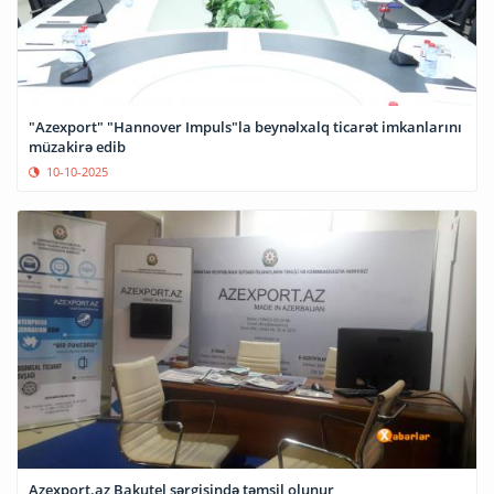
"Azexport" "Hannover Impuls"la beynəlxalq ticarət imkanlarını
müzakirə edib
10-10-2025
Azexport.az Bakutel sərgisində təmsil olunur