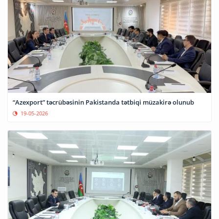
“Azexport” təcrübəsinin Pakistanda tətbiqi müzakirə olunub
19-05-2026