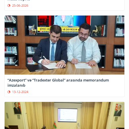
25-06-2026
“Azexport” və “Tradexter Global” arasında memorandum
imzalanıb
13-12-2024