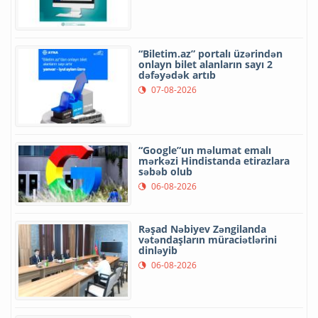
“Biletim.az” portalı üzərindən
onlayn bilet alanların sayı 2
dəfəyədək artıb
07-08-2026
“Google”un məlumat emalı
mərkəzi Hindistanda etirazlara
səbəb olub
06-08-2026
Rəşad Nəbiyev Zəngilanda
vətəndaşların müraciətlərini
dinləyib
06-08-2026