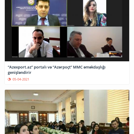
“Azexport.az” portalı və “Azərpoçt” MMC əməkdaşlığı
genişləndirir
05-04-2021