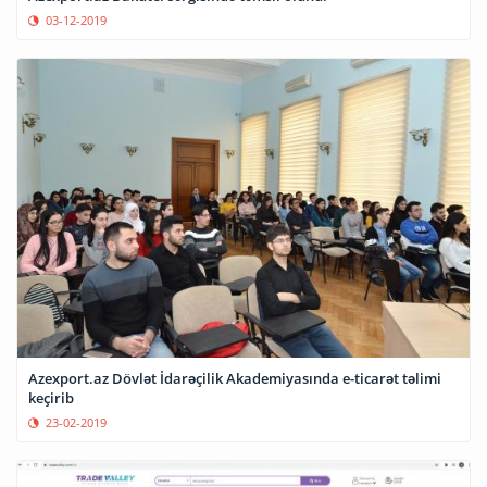
03-12-2019
Azexport.az Dövlət İdarəçilik Akademiyasında e-ticarət təlimi
keçirib
23-02-2019