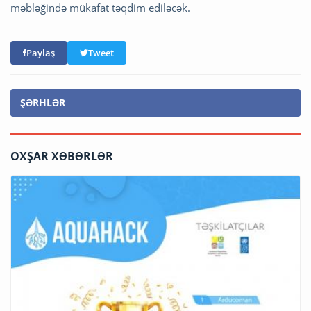
məbləğində mükafat təqdim ediləcək.
Paylaş
Tweet
ŞƏRHLƏR
OXŞAR XƏBƏRLƏR