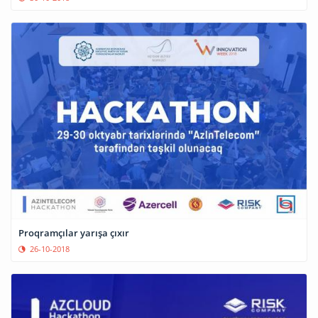
Proqramçılar yarışa çıxır
26-10-2018