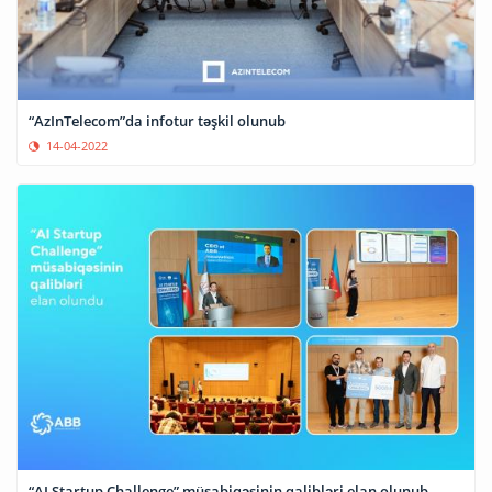
“AzInTelecom”da infotur təşkil olunub
14-04-2022
“AI Startup Challenge” müsabiqəsinin qalibləri elan olunub