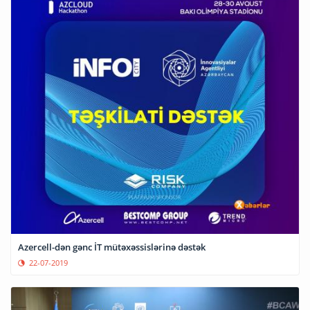
Azercell-dən gənc İT mütəxəssislərinə dəstək
22-07-2019