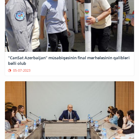
"CanSat Azerbaijan" müsabiqəsinin final mərhələsinin qalibləri
bəlli olub
05-07-2023