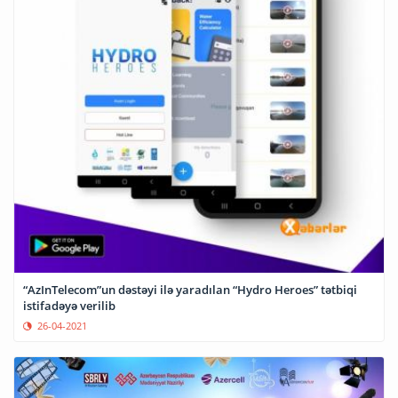
“AzInTelecom”un dəstəyi ilə yaradılan “Hydro Heroes” tətbiqi
istifadəyə verilib
26-04-2021