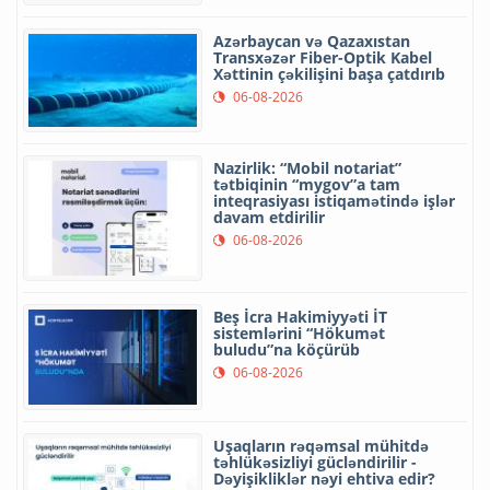
Azərbaycan və Qazaxıstan
Transxəzər Fiber-Optik Kabel
Xəttinin çəkilişini başa çatdırıb
06-08-2026
Nazirlik: “Mobil notariat”
tətbiqinin “mygov”a tam
inteqrasiyası istiqamətində işlər
davam etdirilir
06-08-2026
Beş İcra Hakimiyyəti İT
sistemlərini “Hökumət
buludu”na köçürüb
06-08-2026
Uşaqların rəqəmsal mühitdə
təhlükəsizliyi gücləndirilir -
Dəyişikliklər nəyi ehtiva edir?