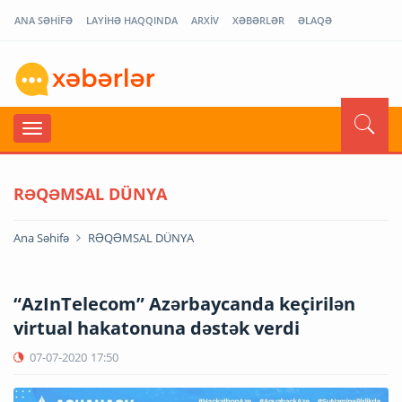
ANA SƏHİFƏ
LAYİHƏ HAQQINDA
ARXİV
XƏBƏRLƏR
ƏLAQƏ
RƏQƏMSAL DÜNYA
Ana Səhifə
RƏQƏMSAL DÜNYA
“AzInTelecom” Azərbaycanda keçirilən
virtual hakatonuna dəstək verdi
07-07-2020
17:50