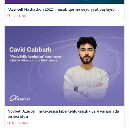
"Azercell Hackathon 2022" müsabiqəsinə qeydiyyat başlayıb
12-01-2022
Növbəti Azercell mütəxəssisi kibertəhlükəsizlik üzrə yarışmada
birinci oldu
01-03-2024