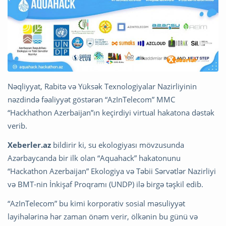
Nəqliyyat, Rabitə və Yüksək Texnologiyalar Nazirliyinin
nəzdində fəaliyyət göstərən “AzInTelecom” MMC
“Hackhathon Azerbaijan”ın keçirdiyi virtual hakatona dəstək
verib.
Xeberler.az
bildirir ki, su ekologiyası mövzusunda
Azərbaycanda bir ilk olan “Aquahack” hakatonunu
“Hackathon Azerbaijan” Ekologiya və Təbii Sərvətlər Nazirliyi
və BMT-nin İnkişaf Proqramı (UNDP) ilə birgə təşkil edib.
“AzInTelecom” bu kimi korporativ sosial məsuliyyət
layihələrinə hər zaman önəm verir, ölkənin bu günü və