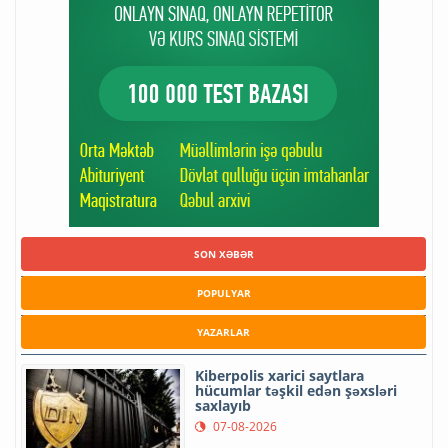
SON XƏBƏR
POPULYAR
YAZARLAR
Kiberpolis xarici saytlara
hücumlar təşkil edən şəxsləri
saxlayıb
07-08-2026