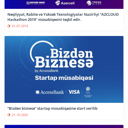
Nəqliyyat, Rabitə və Yüksək Texnologiyalar Nazirliyi “AZCLOUD
Hackathon 2019" müsabiqəsini təşkil edir.
01-07-2019
“Bizdən biznesə” startap müsabiqəsinə start verilib
21-10-2025