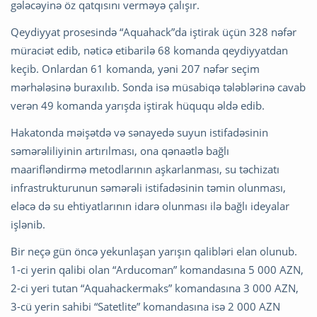
gələcəyinə öz qatqısını verməyə çalışır.
Qeydiyyat prosesində “Aquahack”da iştirak üçün 328 nəfər
müraciət edib, nəticə etibarilə 68 komanda qeydiyyatdan
keçib. Onlardan 61 komanda, yəni 207 nəfər seçim
mərhələsinə buraxılıb. Sonda isə müsabiqə tələblərinə cavab
verən 49 komanda yarışda iştirak hüququ əldə edib.
Hakatonda məişətdə və sənayedə suyun istifadəsinin
səmərəliliyinin artırılması, ona qənaətlə bağlı
maarifləndirmə metodlarının aşkarlanması, su təchizatı
infrastrukturunun səmərəli istifadəsinin təmin olunması,
eləcə də su ehtiyatlarının idarə olunması ilə bağlı ideyalar
işlənib.
Bir neçə gün öncə yekunlaşan yarışın qalibləri elan olunub.
1-ci yerin qalibi olan “Arducoman” komandasına 5 000 AZN,
2-ci yeri tutan “Aquahackermaks” komandasına 3 000 AZN,
3-cü yerin sahibi “Satetlite” komandasına isə 2 000 AZN