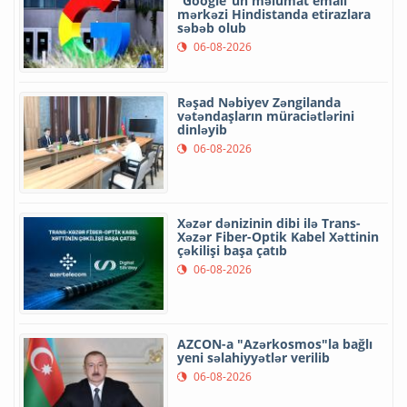
“Google”un məlumat emalı
mərkəzi Hindistanda etirazlara
səbəb olub
06-08-2026
Rəşad Nəbiyev Zəngilanda
vətəndaşların müraciətlərini
dinləyib
06-08-2026
Xəzər dənizinin dibi ilə Trans-
Xəzər Fiber-Optik Kabel Xəttinin
çəkilişi başa çatıb
06-08-2026
AZCON-a "Azərkosmos"la bağlı
yeni səlahiyyətlər verilib
06-08-2026