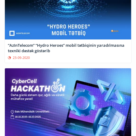
“AzInTelecom” “Hydro Heroes” mobil tətbiqinin yaradılmasına
texniki dəstək göstərib
23-09-2020