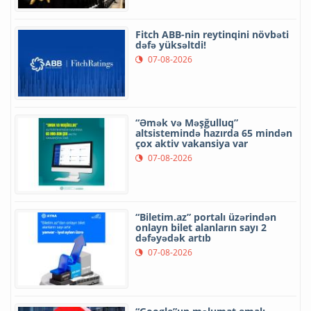
Fitch ABB-nin reytinqini növbəti
dəfə yüksəltdi!
07-08-2026
“Əmək və Məşğulluq”
altsistemində hazırda 65 mindən
çox aktiv vakansiya var
07-08-2026
“Biletim.az” portalı üzərindən
onlayn bilet alanların sayı 2
dəfəyədək artıb
07-08-2026