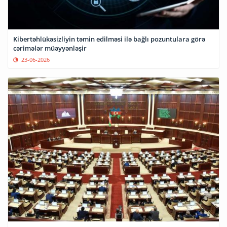
Kibertəhlükəsizliyin təmin edilməsi ilə bağlı pozuntulara görə
cərimələr müəyyənləşir
23-06-2026