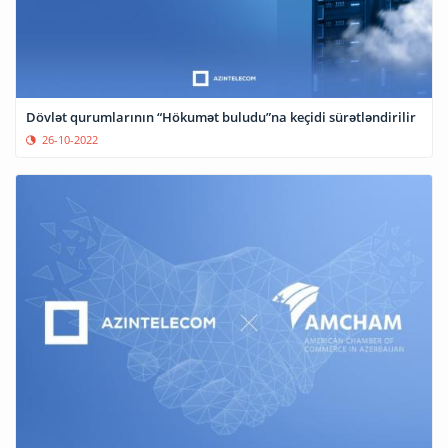
Dövlət qurumlarının “Hökumət buludu”na keçidi sürətləndirilir
26-10-2022