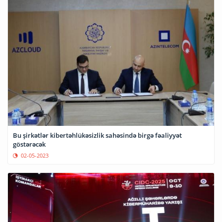
Bu şirkətlər kibertəhlükəsizlik sahəsində birgə fəaliyyət
göstərəcək
02-05-2023