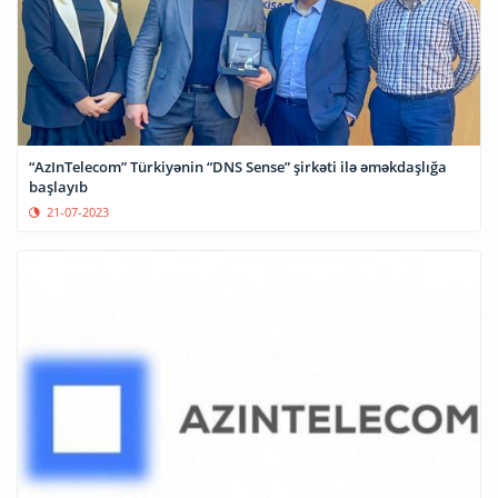
“AzInTelecom” Türkiyənin “DNS Sense” şirkəti ilə əməkdaşlığa
başlayıb
21-07-2023