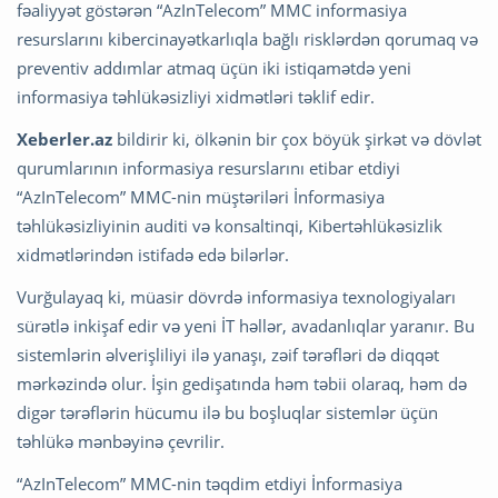
fəaliyyət göstərən “AzInTelecom” MMC informasiya
resurslarını kibercinayətkarlıqla bağlı risklərdən qorumaq və
preventiv addımlar atmaq üçün iki istiqamətdə yeni
informasiya təhlükəsizliyi xidmətləri təklif edir.
Xeberler.az
bildirir ki, ölkənin bir çox böyük şirkət və dövlət
qurumlarının informasiya resurslarını etibar etdiyi
“AzInTelecom” MMC-nin müştəriləri İnformasiya
təhlükəsizliyinin auditi və konsaltinqi, Kibertəhlükəsizlik
xidmətlərindən istifadə edə bilərlər.
Vurğulayaq ki, müasir dövrdə informasiya texnologiyaları
sürətlə inkişaf edir və yeni İT həllər, avadanlıqlar yaranır. Bu
sistemlərin əlverişliliyi ilə yanaşı, zəif tərəfləri də diqqət
mərkəzində olur. İşin gedişatında həm təbii olaraq, həm də
digər tərəflərin hücumu ilə bu boşluqlar sistemlər üçün
təhlükə mənbəyinə çevrilir.
“AzInTelecom” MMC-nin təqdim etdiyi İnformasiya