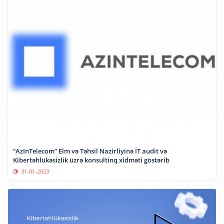
“AzInTelecom” Elm və Təhsil Nazirliyinə İT audit və
Kibertəhlükəsizlik üzrə konsultinq xidməti göstərib
31-01-2023