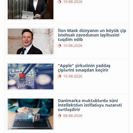
10-08-2026
İlon Mask dünyanın ən böyük çip
istehsalı zavodunun layihəsini
təqdim edib
10-08-2026
"Apple" şirkətinin yaddaş
çiplərini sınaqdan keçirir
10-08-2026
Danimarka məktəblərdə süni
intellektdən istifadəyə nəzarəti
sərtləşdirir
08-08-2026