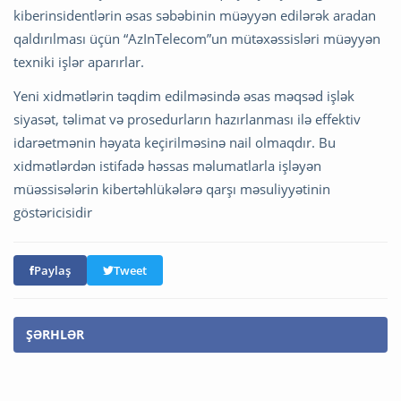
kiberinsidentlərin əsas səbəbinin müəyyən edilərək aradan
qaldırılması üçün “AzInTelecom”un mütəxəssisləri müəyyən
texniki işlər aparırlar.
Yeni xidmətlərin təqdim edilməsində əsas məqsəd işlək
siyasət, təlimat və prosedurların hazırlanması ilə effektiv
idarəetmənin həyata keçirilməsinə nail olmaqdır. Bu
xidmətlərdən istifadə həssas məlumatlarla işləyən
müəssisələrin kibertəhlükələrə qarşı məsuliyyətinin
göstəricisidir
Paylaş
Tweet
ŞƏRHLƏR