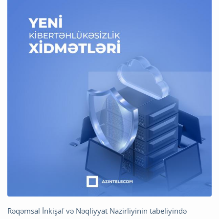
Rəqəmsal İnkişaf və Nəqliyyat Nazirliyinin tabeliyində