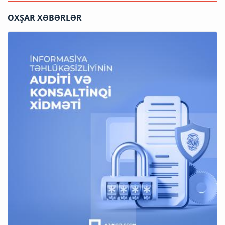
OXŞAR XƏBƏRLƏR