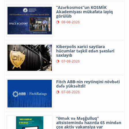
“Azərkosmos”un KOSMİK
Akademiyası mükafata layiq
görülüb
08-08-2026
Kiberpolis xarici saytlara
hücumlar təşkil edən şəxsləri
saxlayıb
07-08-2026
Fitch ABB-nin reytinqini növbəti
dəfə yüksəltdi!
07-08-2026
“Əmək və Məşğulluq”
altsistemində hazırda 65 mindən
çox aktiv vakansiya var