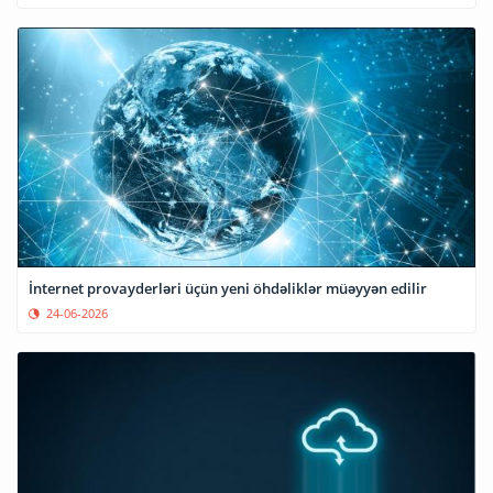
İnternet provayderləri üçün yeni öhdəliklər müəyyən edilir
24-06-2026