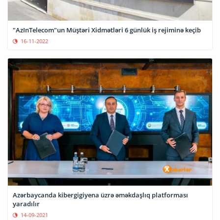
"AzInTelecom"un Müştəri Xidmətləri 6 günlük iş rejiminə keçib
16-11-2022
Azərbaycanda kibergigiyena üzrə əməkdaşlıq platforması
yaradılır
14-09-2021