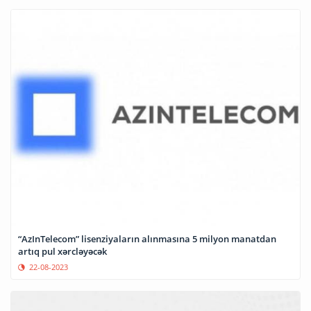
“AzInTelecom” lisenziyaların alınmasına 5 milyon manatdan
artıq pul xərcləyəcək
22-08-2023