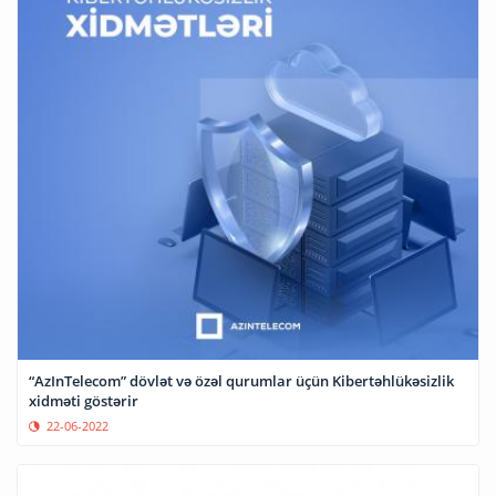
“AzInTelecom” dövlət və özəl qurumlar üçün Kibertəhlükəsizlik
xidməti göstərir
22-06-2022