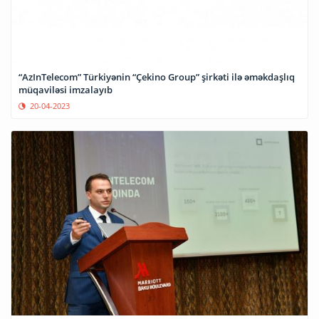
“AzInTelecom” Türkiyənin “Çekino Group” şirkəti ilə əməkdaşlıq
müqaviləsi imzalayıb
20-04-2023