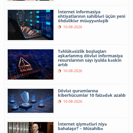
İnternet informasiya
ehtiyatlarının sahibləri üçün yeni
öhdəliklər müəyyənləşib
10-08-2026
Təhlükəsizlik boşluqları
aşkarlanmış dövlət informasiya
resurslarının sayı iyulda kəskin
artıb
10-08-2026
Dövlət qurumlarına
kiberhücumlar 10 faizədək azalıb
10-08-2026
İnternet qiymətləri niyə
bahalaşır? – Müsahibə