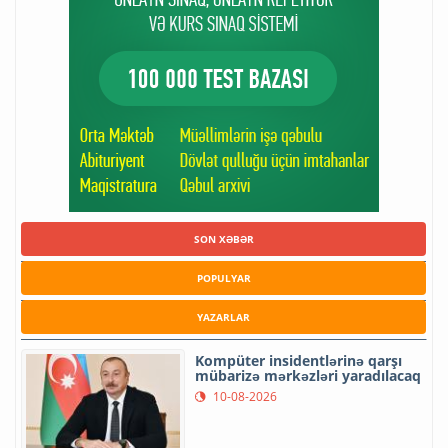
SON XƏBƏR
POPULYAR
YAZARLAR
Kompüter insidentlərinə qarşı
mübarizə mərkəzləri yaradılacaq
10-08-2026