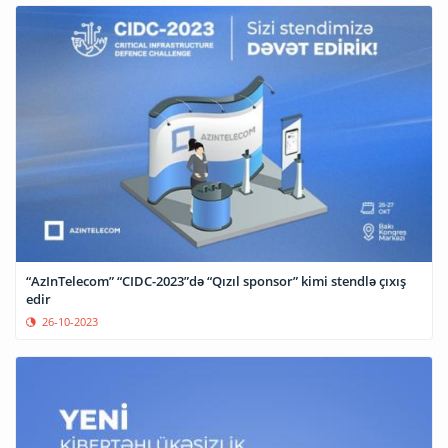
“AzInTelecom” “CIDC-2023”də “Qızıl sponsor” kimi stendlə çıxış
edir
26-10-2023