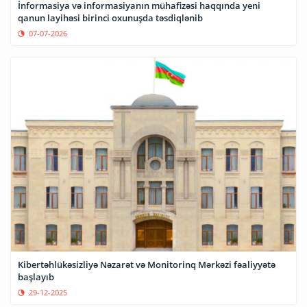
İnformasiya və informasiyanın mühafizəsi haqqında yeni
qanun layihəsi birinci oxunuşda təsdiqlənib
07-07-2026
Kibertəhlükəsizliyə Nəzarət və Monitorinq Mərkəzi fəaliyyətə
başlayıb
29-12-2025