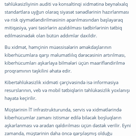
təhlükəsizliyinin auditi və konsaltinqi xidmətinə beynəlxalq
standartlara uyğun olaraq siyasət sənədlərinin hazırlanması
və risk qiymətləndirilməsinin aparılmasından başlayaraq
mitiqasiya, yəni təsirlərin azaldılması tədbirlərinin tətbiq
edilməsinədək olan bütün addımlar daxildir.
Bu xidmət, həmçinin müəssisələrin əməkdaşlarının
kiberhücumlara qarşı məlumatlılıq dərəcəsinin artırılması,
kiberhücumları aşkarlaya bilmələri üçün maarifləndirilmə
proqramının təşkilini əhatə edir.
Kibertəhlükəsizlik xidməti çərçivəsində isə informasiya
resurslarının, veb və mobil tətbiqlərin təhlükəsizlik yoxlanışı
həyata keçirilir.
Müştərinin İT infrastrukturunda, servis və xidmətlərində
kiberhücumlar zamanı istismar edilə biləcək boşluqların
aşkarlanması və aradan qaldırılması üçün dəstək verilir. Eyni
zamanda, müştərinin daha öncə qarşılaşmış olduğu