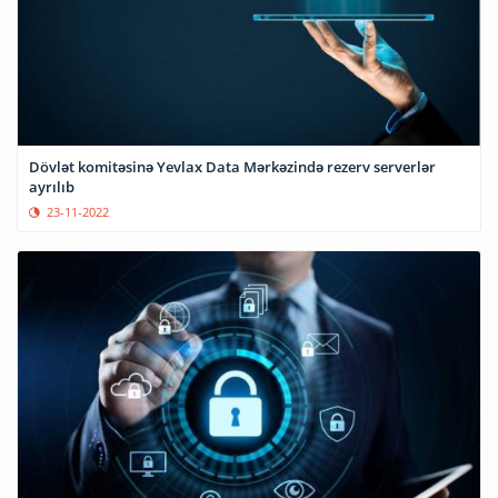
Dövlət komitəsinə Yevlax Data Mərkəzində rezerv serverlər
ayrılıb
23-11-2022