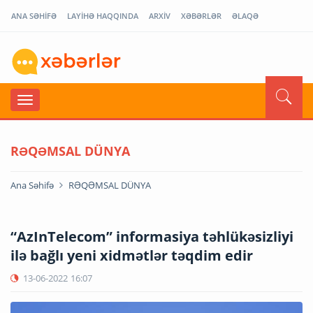
ANA SƏHİFƏ
LAYİHƏ HAQQINDA
ARXİV
XƏBƏRLƏR
ƏLAQƏ
RƏQƏMSAL DÜNYA
Ana Səhifə
RƏQƏMSAL DÜNYA
“AzInTelecom” informasiya təhlükəsizliyi
ilə bağlı yeni xidmətlər təqdim edir
13-06-2022
16:07