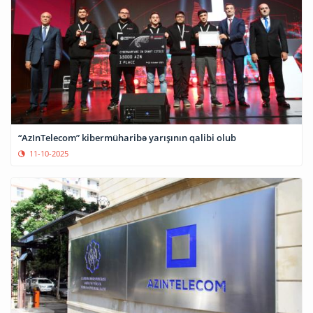
“AzInTelecom” kibermüharibə yarışının qalibi olub
11-10-2025