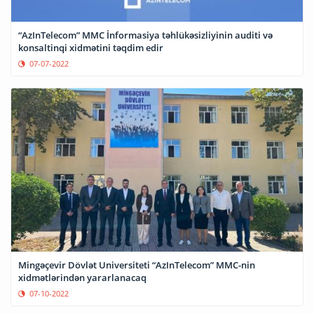
“AzInTelecom” MMC İnformasiya təhlükəsizliyinin auditi və
konsaltinqi xidmətini təqdim edir
07-07-2022
Mingəçevir Dövlət Universiteti “AzInTelecom” MMC-nin
xidmətlərindən yararlanacaq
07-10-2022