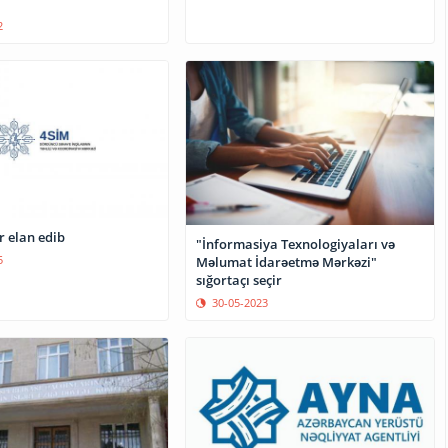
2
r elan edib
"İnformasiya Texnologiyaları və
5
Məlumat İdarəetmə Mərkəzi"
sığortaçı seçir
30-05-2023