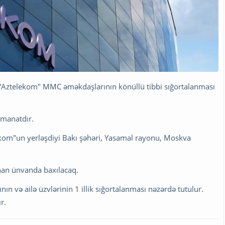
 “Aztelekom" MMC əməkdaşlarının könüllü tibbi sığortalanması
0 manatdır.
lekom"un yerləşdiyi Bakı şəhəri, Yasamal rayonu, Moskva
unan ünvanda baxılacaq.
ın və ailə üzvlərinin 1 illik sığortalanması nəzərdə tutulur.
r.