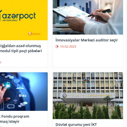
İnnovasiyalar Mərkəzi auditor seçir
 işğaldan azad olunmuş
10-02-2023
modul tipli poçt şöbələri
0
t Fondu proqram
maq istəyir
Dövlət qurumu yeni İKT