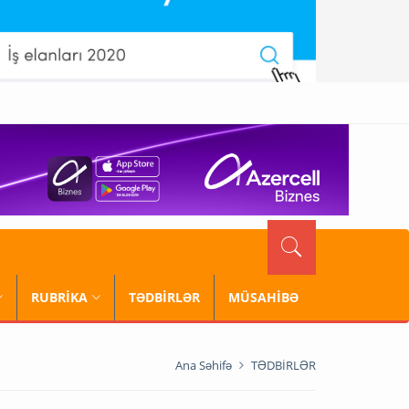
RUBRİKA
TƏDBİRLƏR
MÜSAHİBƏ
Ana Səhifə
TƏDBİRLƏR