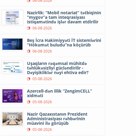
06-08-2026
Nazirlik: “Mobil notariat” tətbiqinin
“mygov”a tam inteqrasiyası
istiqamətində işlər davam etdirilir
06-08-2026
Beş İcra Hakimiyyəti İT sistemlərini
“Hökumət buludu”na köçürüb
06-08-2026
Uşaqların rəqəmsal mühitdə
təhlükəsizliyi gücləndirilir -
Dəyişikliklər nəyi ehtiva edir?
05-08-2026
Azercell-dən illik “ZengimCELL”
xidməti
05-08-2026
Nazir Qazaxıstanın Prezident
Administrasiyası rəhbərinin
müavini ilə görüşüb
05-08-2026