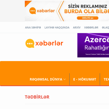
ANA SƏHİFƏ
LAYİHƏ HAQQINDA
ARXİV
XƏBƏRLƏR
ƏLA
RƏQƏMSAL DÜNYA
E - HÖKUMƏT
TE
TƏDBİRLƏR