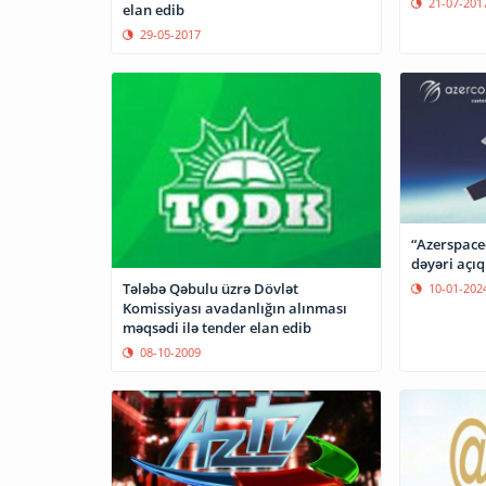
21-07-201
elan edib
29-05-2017
“Azerspace-
dəyəri açıq
Tələbə Qəbulu üzrə Dövlət
10-01-202
Komissiyası avadanlığın alınması
məqsədi ilə tender elan edib
08-10-2009