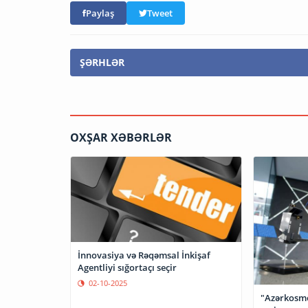
Paylaş
Tweet
ŞƏRHLƏR
OXŞAR XƏBƏRLƏR
İnnovasiya və Rəqəmsal İnkişaf
Agentliyi sığortaçı seçir
02-10-2025
"Azərkosmo