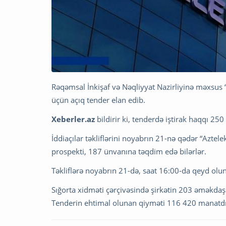
Rəqəmsal İnkişaf və Nəqliyyat Nazirliyinə məxsus
üçün açıq tender elan edib.
Xeberler.az
bildirir ki, tenderdə iştirak haqqı 25
İddiaçılar təkliflərini noyabrın 21-nə qədər “Azte
prospekti, 187 ünvanına təqdim edə bilərlər.
Təkliflərə noyabrın 21-də, saat 16:00-da qeyd ol
Sığorta xidməti çərçivəsində şirkətin 203 əməkdaşın
Tenderin ehtimal olunan qiyməti 116 420 manatdı