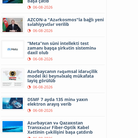
başa çatıb
06-08-2026
AZCON-a "Azərkosmos"la bağlı yeni
səlahiyyətlər verilib
06-08-2026
“Meta”nın süni intellekti test
zamanı başqa şirkətin sisteminə
daxil olub
06-08-2026
Azərbaycanın rəqəmsal idarəçilik
model iki beynəlxalq mükafata
layiq görülüb
06-08-2026
DSMF 7 ayda 135 minə yaxın
elektron arayış verib
06-08-2026
Azərbaycan və Qazaxıstan
Transxəzər Fiber-Optik Kabel
Xəttinin çəkilişini başa çatdırıb