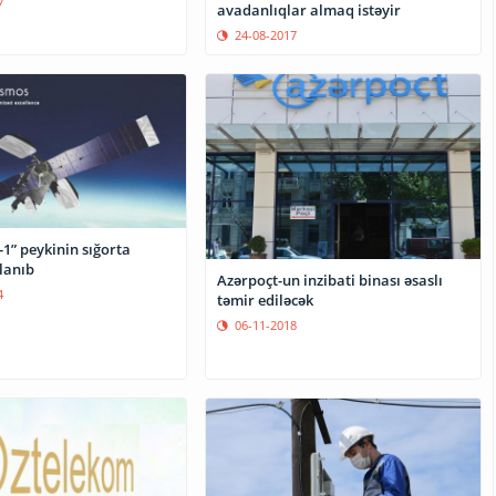
7
avadanlıqlar almaq istəyir
24-08-2017
1” peykinin sığorta
lanıb
Azərpoçt-un inzibati binası əsaslı
4
təmir ediləcək
06-11-2018