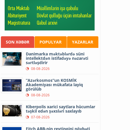
SON XƏBƏR
POPULYAR
YAZARLAR
Danimarka məktəblərdə süni
intellektdən istifadəyə nəzarəti
sərtləşdirir
08-08-2026
“Azərkosmos”un KOSMİK
Akademiyası mükafata layiq
görülüb
08-08-2026
Kiberpolis xarici saytlara hücumlar
təşkil edən şəxsləri saxlayıb
07-08-2026
Fitch ABB-nin reytinqini növbəti