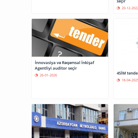
seçir
20-12-202
İnnovasiya və Rəqəmsal İnkişaf
Agentliyi auditor seçir
4SİM tende
26-01-2026
18-04-202