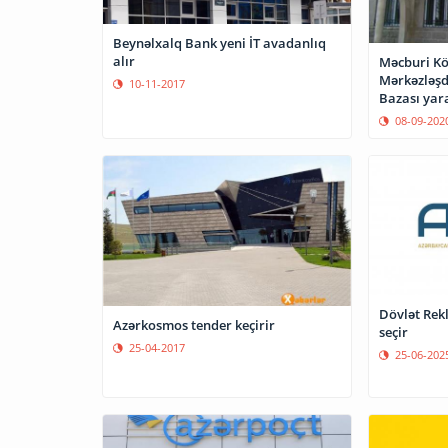
Beynəlxalq Bank yeni İT avadanlıq
alır
Məcburi Kö
Mərkəzləşd
10-11-2017
Bazası yara
08-09-202
Dövlət Rek
Azərkosmos tender keçirir
seçir
25-04-2017
25-06-202