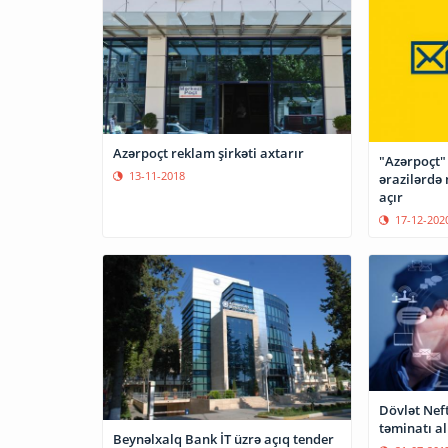
Azərpoçt reklam şirkəti axtarır
"Azərpoçt"
13-11-2018
ərazilərdə 
açır
17-12-202
Dövlət Nef
təminatı al
Beynəlxalq Bank İT üzrə açıq tender