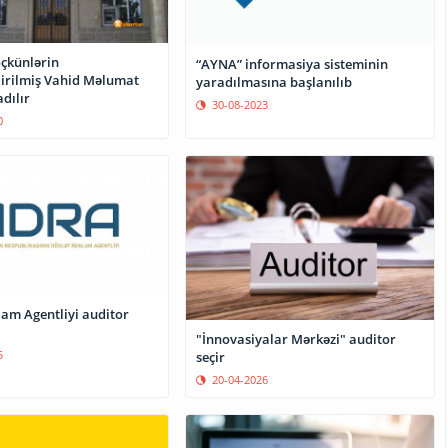
çkünlərin
“AYNA” informasiya sisteminin
irilmiş Vahid Məlumat
yaradılmasına başlanılıb
dılır
30-08-2023
0
lam Agentliyi auditor
"İnnovasiyalar Mərkəzi" auditor
5
seçir
20-04-2026