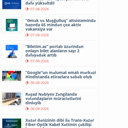
dəfə yüksəltdi!
07-08-2026
“Əmək və Məşğulluq” altsistemində
hazırda 65 mindən çox aktiv
vakansiya var
07-08-2026
“Biletim.az” portalı üzərindən
onlayn bilet alanların sayı 2
dəfəyədək artıb
07-08-2026
“Google”un məlumat emalı mərkəzi
Hindistanda etirazlara səbəb olub
06-08-2026
Rəşad Nəbiyev Zəngilanda
vətəndaşların müraciətlərini
dinləyib
06-08-2026
Xəzər dənizinin dibi ilə Trans-Xəzər
Fiber-Optik Kabel Xəttinin çəkilişi