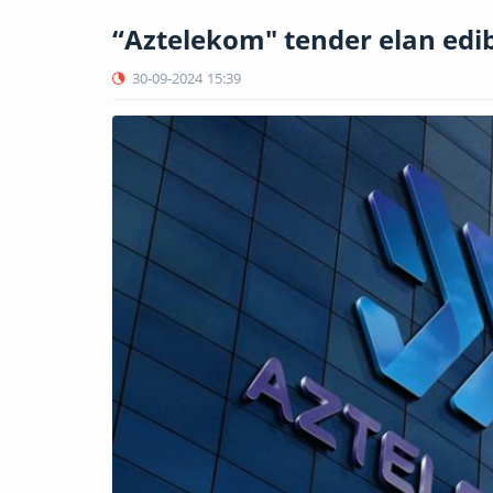
“Aztelekom" tender elan edi
30-09-2024
15:39