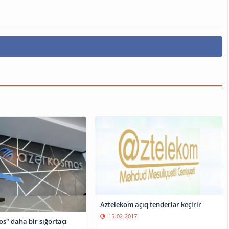
Aztelekom açıq tenderlər keçirir
15-02-2017
s" daha bir sığortaçı