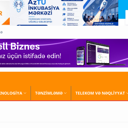
QƏ
XNOLOGİYA
TƏNZİMLƏMƏ
TELEKOM VƏ NƏQLİYYAT