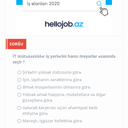
SORĞU
İT mütəxəssislər iş yerlərini hansı meyarlar əsasında
seçir ?
Şirkətin yüksək statusuna görə
İşin, layihənin xarakterinə görə
Əmək müqaviləsinin olmasına görə
Yüksək əmək haqqına, mükafatlara və digər
güzəştlərə görə
Gələcək karyerası üçün əhəmiyyət kəsb
etdiyinə görə
Maraqlı, işgüzar kollektivə görə