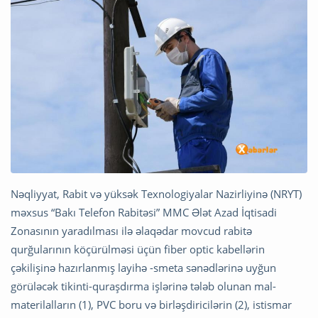
Nəqliyyat, Rabit və yüksək Texnologiyalar Nazirliyinə (NRYT)
məxsus “Bakı Telefon Rabitəsi” MMC Ələt Azad İqtisadi
Zonasının yaradılması ilə əlaqədar movcud rabitə
qurğularının köçürülməsi üçün fiber optic kabellərin
çəkilişinə hazırlanmış layihə -smeta sənədlərinə uyğun
görüləcək tikinti-quraşdırma işlərinə tələb olunan mal-
materilalların (1), PVC boru və birləşdiricilərin (2), istismar