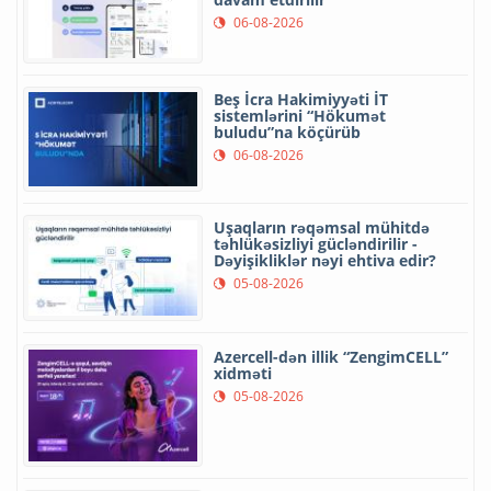
06-08-2026
Beş İcra Hakimiyyəti İT
sistemlərini “Hökumət
buludu”na köçürüb
06-08-2026
Uşaqların rəqəmsal mühitdə
təhlükəsizliyi gücləndirilir -
Dəyişikliklər nəyi ehtiva edir?
05-08-2026
Azercell-dən illik “ZengimCELL”
xidməti
05-08-2026