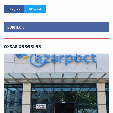
Paylaş
Tweet
ŞƏRHLƏR
OXŞAR XƏBƏRLƏR