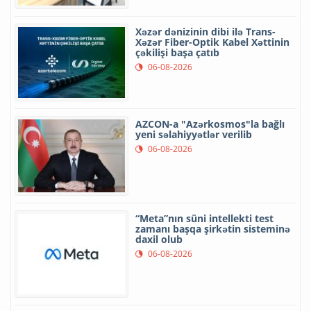
Xəzər dənizinin dibi ilə Trans-
Xəzər Fiber-Optik Kabel Xəttinin
çəkilişi başa çatıb
06-08-2026
AZCON-a "Azərkosmos"la bağlı
yeni səlahiyyətlər verilib
06-08-2026
“Meta”nın süni intellekti test
zamanı başqa şirkətin sisteminə
daxil olub
06-08-2026