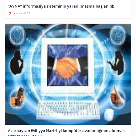
“AYNA” informasiya sisteminin yaradılmasına başlanılıb
30-08-2023
Azərbaycan Ədliyyə Nazirliyi kompüter avadanlığının alınması
üzrə tender keçirir