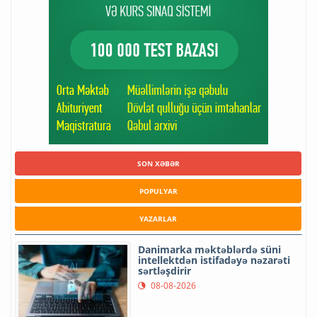
SON XƏBƏR
POPULYAR
YAZARLAR
Danimarka məktəblərdə süni
intellektdən istifadəyə nəzarəti
sərtləşdirir
08-08-2026