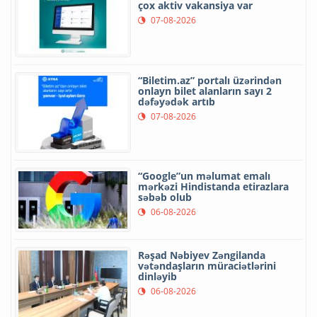
çox aktiv vakansiya var
07-08-2026
“Biletim.az” portalı üzərindən
onlayn bilet alanların sayı 2
dəfəyədək artıb
07-08-2026
“Google”un məlumat emalı
mərkəzi Hindistanda etirazlara
səbəb olub
06-08-2026
Rəşad Nəbiyev Zəngilanda
vətəndaşların müraciətlərini
dinləyib
06-08-2026