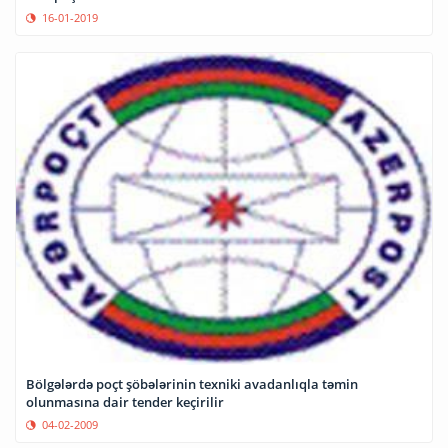
16-01-2019
Bölgələrdə poçt şöbələrinin texniki avadanlıqla təmin
olunmasına dair tender keçirilir
04-02-2009