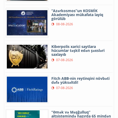
“Azərkosmos”un KOSMİK
Akademiyası mükafata layiq
görülüb
08-08-2026
Kiberpolis xarici saytlara
hücumlar təşkil edən şəxsləri
saxlayıb
07-08-2026
Fitch ABB-nin reytinqini növbəti
dəfə yüksəltdi!
07-08-2026
“Əmək və Məşğulluq”
altsistemində hazırda 65 mindən