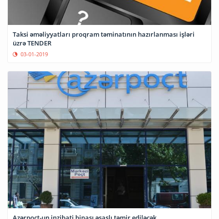
Taksi əməliyyatları proqram təminatının hazırlanması işləri
üzrə TENDER
03-01-2019
Azərpoçt-un inzibati binası əsaslı təmir ediləcək