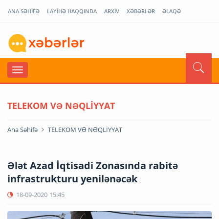
ANA SƏHİFƏ
LAYİHƏ HAQQINDA
ARXİV
XƏBƏRLƏR
ƏLAQƏ
TELEKOM VƏ NƏQLİYYAT
Ana Səhifə
TELEKOM VƏ NƏQLİYYAT
Ələt Azad İqtisadi Zonasında rabitə
infrastrukturu yenilənəcək
18-09-2020
15:45