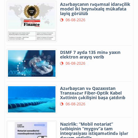
Azərbaycanın rəqəmsal idarəçilik
model iki beynəlxalq mükafata
layiq görülüb
06-08-2026
DSMF 7 ayda 135 minə yaxın
elektron arayış verib
06-08-2026
Azərbaycan və Qazaxıstan
Transxəzər Fiber-Optik Kabel
Xəttinin çəkilişini başa çatdırıb
06-08-2026
Nazirlik: “Mobil notariat”
tətbiqinin “mygov”a tam
inteqrasiyası istiqamətində işlər
davam etdirilir