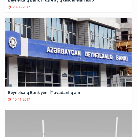
Beynəlxalq Bank İT üzrə açıq tender elan edib
29-05-2017
Beynəlxalq Bank yeni İT avadanlıq alır
10-11-2017