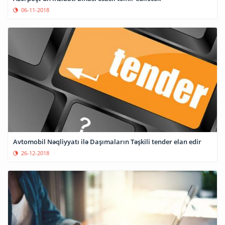
06-11-2018
Avtomobil Nəqliyyatı ilə Daşımaların Təşkili tender elan edir
26-12-2018