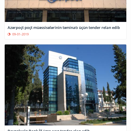
Azərpoçt poçt müəssisələrinin təminatı üçün tender relan edib
09-01-2019