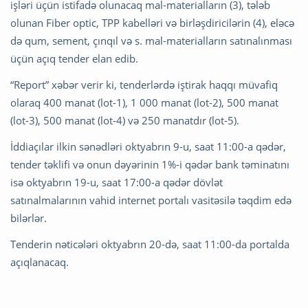
işləri üçün istifadə olunacaq mal-materialların (3), tələb
olunan Fiber optic, TPP kabelləri və birləşdiricilərin (4), eləcə
də qum, sement, çınqıl və s. mal-materialların satınalınması
üçün açıq tender elan edib.
“Report” xəbər verir ki, tenderlərdə iştirak haqqı müvafiq
olaraq 400 manat (lot-1), 1 000 manat (lot-2), 500 manat
(lot-3), 500 manat (lot-4) və 250 manatdır (lot-5).
İddiaçılar ilkin sənədləri oktyabrın 9-u, saat 11:00-a qədər,
tender təklifi və onun dəyərinin 1%-i qədər bank təminatını
isə oktyabrın 19-u, saat 17:00-a qədər dövlət
satınalmalarının vahid internet portalı vasitəsilə təqdim edə
bilərlər.
Tenderin nəticələri oktyabrın 20-də, saat 11:00-da portalda
açıqlanacaq.