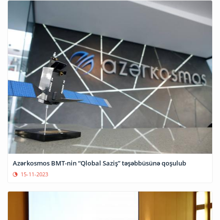
Azərkosmos BMT-nin “Qlobal Saziş” təşəbbüsünə qoşulub
15-11-2023