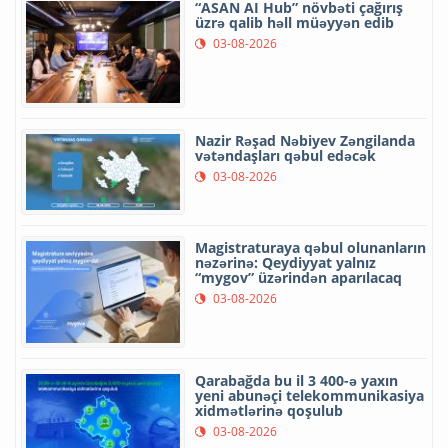
“ASAN AI Hub” növbəti çağırış
üzrə qalib həll müəyyən edib
03-08-2026
Nazir Rəşad Nəbiyev Zəngilanda
vətəndaşları qəbul edəcək
03-08-2026
Magistraturaya qəbul olunanların
nəzərinə: Qeydiyyat yalnız
“mygov” üzərindən aparılacaq
03-08-2026
Qarabağda bu il 3 400-ə yaxın
yeni abunəçi telekommunikasiya
xidmətlərinə qoşulub
03-08-2026