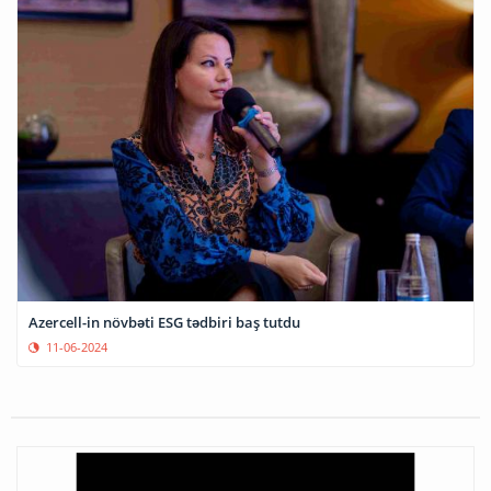
Azercell-in növbəti ESG tədbiri baş tutdu
11-06-2024