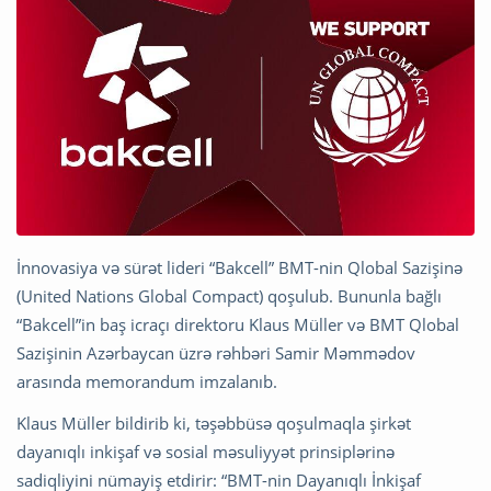
İnnovasiya və sürət lideri “Bakcell” BMT-nin Qlobal Sazişinə
(United Nations Global Compact) qoşulub. Bununla bağlı
“Bakcell”in baş icraçı direktoru Klaus Müller və BMT Qlobal
Sazişinin Azərbaycan üzrə rəhbəri Samir Məmmədov
arasında memorandum imzalanıb.
Klaus Müller bildirib ki, təşəbbüsə qoşulmaqla şirkət
dayanıqlı inkişaf və sosial məsuliyyət prinsiplərinə
sadiqliyini nümayiş etdirir: “BMT-nin Dayanıqlı İnkişaf