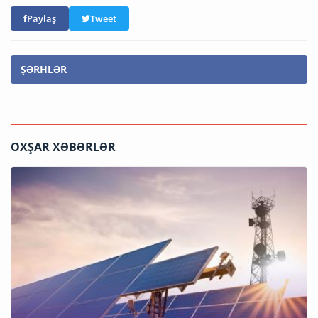
Paylaş
Tweet
ŞƏRHLƏR
OXŞAR XƏBƏRLƏR