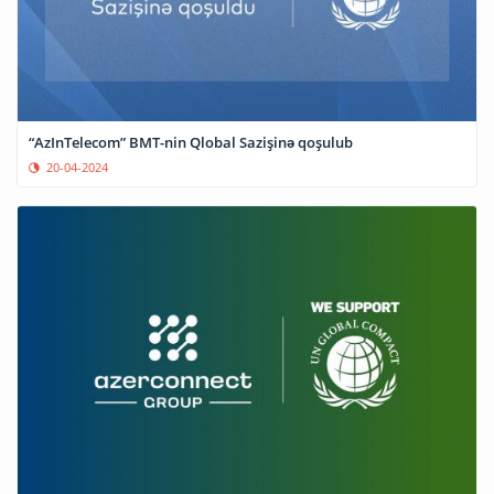
“AzInTelecom” BMT-nin Qlobal Sazişinə qoşulub
20-04-2024