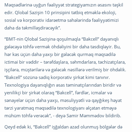
Məqsədlərinə uyğun fəaliyyət strategiyamızın əsasını təşkil
edir. Qlobal Sazişin 10 prinsipini tətbiq etməklə ekoloji,
sosial və korporativ idarəetmə sahələrində fəaliyyətimizi
daha da təkmilləşdirəcəyik”.
“BMT-nin Qlobal Sazişinə qoşulmaqla “Bakcell” dayanıqlı
gələcəyə töhfə vermək öhdəliyini bir daha təsdiqləyir. Bu,
hər kəs üçün daha yaxşı bir gələcək qurmaq məqsədilə
ictimai bir vəddir – tərəfdaşlara, səhmdarlara, təchizatçılara,
işçilərə, müştərilərə və gələcək nəsillərə verilmiş bir öhdəlik.
“Bakcell” sözünə sadiq korporativ şirkət kimi tanınır.
Texnologiya dayanıqlığın əsas təminatçılarından biridir və
yenilikçi bir şirkət olaraq “Bakcell”, fərdlər, icmalar və
sənayelər üçün daha yaxşı, məsuliyyətli və qayğıkeş həyat
tərzi yaratmaq məqsədilə texnologiyanı əlçatan etməyə
mühüm töhfə verəcək”, - deyə Samir Məmmədov bildirib.
Qeyd edək ki, “Bakcell” işğaldan azad olunmuş bölgələr də