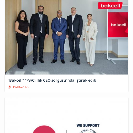
“Bakcell” “PwC illik CEO sorğusu”nda iştirak edib
19-06-2025