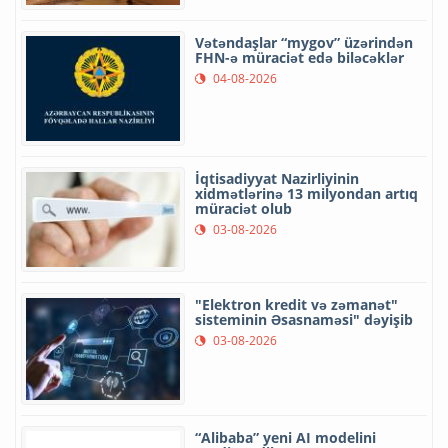
Vətəndaşlar “mygov” üzərindən
FHN-ə müraciət edə biləcəklər
04-08-2026
İqtisadiyyat Nazirliyinin
xidmətlərinə 13 milyondan artıq
müraciət olub
03-08-2026
"Elektron kredit və zəmanət"
sisteminin Əsasnaməsi" dəyişib
03-08-2026
“Alibaba” yeni AI modelini