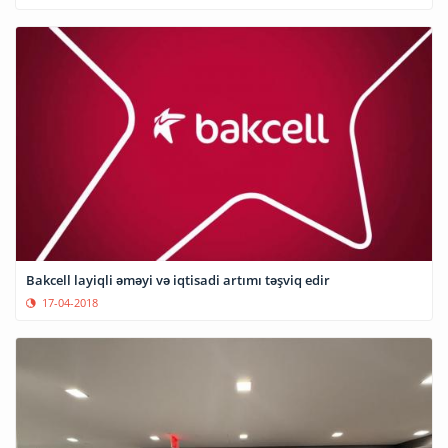
Bakcell layiqli əməyi və iqtisadi artımı təşviq edir
17-04-2018