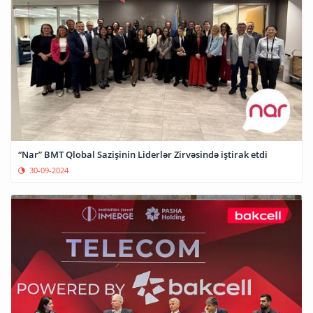
“Nar” BMT Qlobal Sazişinin Liderlər Zirvəsində iştirak etdi
30-09-2024