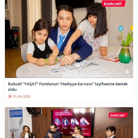
Bakcell “YAŞAT” Fondunun “Hədiyyə Karvanı” layihəsinə dəstək
oldu
01-06-2026