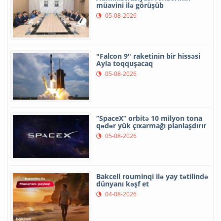
müavini ilə görüşüb
05-08-2026
"Falcon 9" raketinin bir hissəsi
Ayla toqquşacaq
05-08-2026
“SpaceX” orbitə 10 milyon tona
qədər yük çıxarmağı planlaşdırır
05-08-2026
Bakcell rouminqi ilə yay tətilində
dünyanı kəşf et
04-08-2026