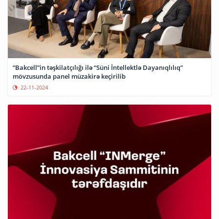
“Bakcell”in təşkilatçılığı ilə “Süni İntellektlə Dayanıqlılıq”
mövzusunda panel müzakirə keçirilib
22-11-2024