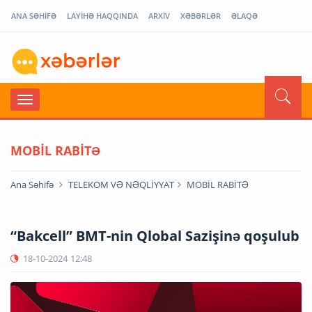
ANA SƏHİFƏ
LAYİHƏ HAQQINDA
ARXİV
XƏBƏRLƏR
ƏLAQƏ
MOBİL RABİTƏ
Ana Səhifə
TELEKOM VƏ NƏQLİYYAT
MOBİL RABİTƏ
“Bakcell” BMT-nin Qlobal Sazişinə qoşulub
18-10-2024
12:48