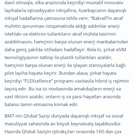
daxil olmaqla, ölkə ərazisində keçirdiyi müxtəlif innovativ
layihələrlə iqtisadiyyatın inkişafına, Azərbaycanın dayanıqlı
inkişaf hədəflərinə çatmasına töhfə verir. “Bakcell”in ətraf
mühitin qorunması istiqamətində atdığı addımlar enerji
istehlakı və elektron tullantıların ətraf mühitə təsirinin
azaldılmasını, həmçinin bərpa olunan enerji mənbələrindən
daha geniş şəkildə istifadəni hədəfləyir. Belə ki, şirkət eSIM
texnologiyasının tətbiqi ilə plastik tullantıları azaldır,
həmçinin bərpa olunan enerji ilə işləyən stansiyalarla bağlı
pilot layihə həyata keçirir. Bundan əlavə, şirkət həyata
keçirdiyi “FLEXcellence” proqramı vasitəsilə hibrid iş rejimini
təşviq edir. Bu isə öz növbəsində əməkdaşların enerji və
vaxt itkisini azaldır, onların iş və şəxsi həyatları arasında
balansı təmin etməsinə kömək edir.
BMT-nin Qlobal Sazişi dünyada dayanıqlı inkişaf və sosial
məsuliyyət sahəsində ən böyük beynəlxalq təşəbbüsdür.
Hazırda Qlobal Sazişin iştirakçıları sırasında 160-dan çox