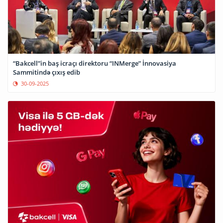
“Bakcell”in baş icraçı direktoru “INMerge” İnnovasiya
Sammitində çıxış edib
30-09-2025