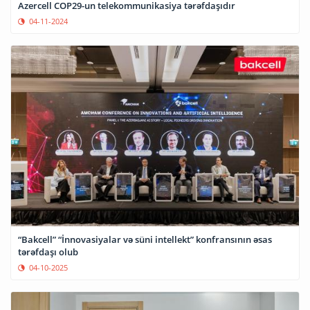
Azercell COP29-un telekommunikasiya tərəfdaşıdır
04-11-2024
“Bakcell” “İnnovasiyalar və süni intellekt” konfransının əsas
tərəfdaşı olub
04-10-2025