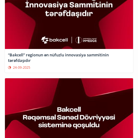
“Bakcell” regionun ən nüfuzlu innovasiya sammitinin
tərəfdaşıdır
24-09-2025