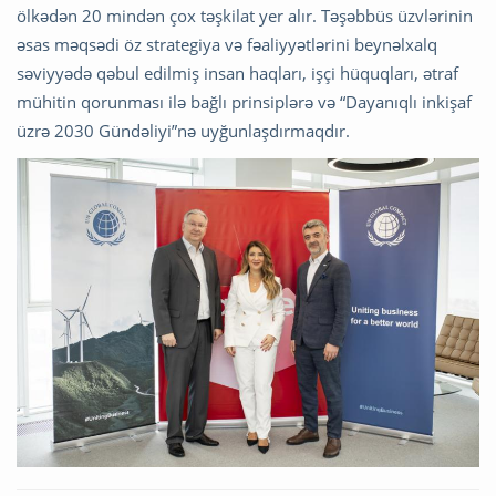
ölkədən 20 mindən çox təşkilat yer alır. Təşəbbüs üzvlərinin
əsas məqsədi öz strategiya və fəaliyyətlərini beynəlxalq
səviyyədə qəbul edilmiş insan haqları, işçi hüquqları, ətraf
mühitin qorunması ilə bağlı prinsiplərə və “Dayanıqlı inkişaf
üzrə 2030 Gündəliyi”nə uyğunlaşdırmaqdır.