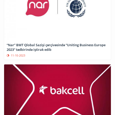
“Nar” BMT Qlobal Sazişi çərçivəsində “Uniting Business Europe
2023” tədbirində iştirak edib
11-10-2023