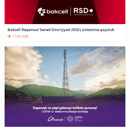
Bakcell Rəqəmsal Sənəd Dövriyyəsi (RSD) sisteminə qoşulub
17-03-2026