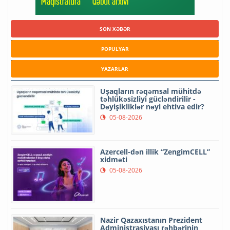
SON XƏBƏR
POPULYAR
YAZARLAR
Uşaqların rəqəmsal mühitdə
təhlükəsizliyi gücləndirilir -
Dəyişikliklər nəyi ehtiva edir?
05-08-2026
Azercell-dən illik “ZengimCELL”
xidməti
05-08-2026
Nazir Qazaxıstanın Prezident
Administrasiyası rəhbərinin