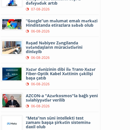
dəfəyədək artıb
07-08-2026
“Google”un məlumat emalı mərkəzi
Hindistanda etirazlara səbəb olub
06-08-2026
Rəşad Nəbiyev Zəngilanda
vətəndaşların müraciətlərini
dinləyib
06-08-2026
Xəzər dənizinin dibi ilə Trans-Xəzər
Fiber-Optik Kabel Xəttinin çəkilişi
başa çatıb
06-08-2026
AZCON-a "Azərkosmos"la bağlı yeni
səlahiyyətlər verilib
06-08-2026
“Meta”nın süni intellekti test
zamanı başqa şirkətin sisteminə
daxil olub