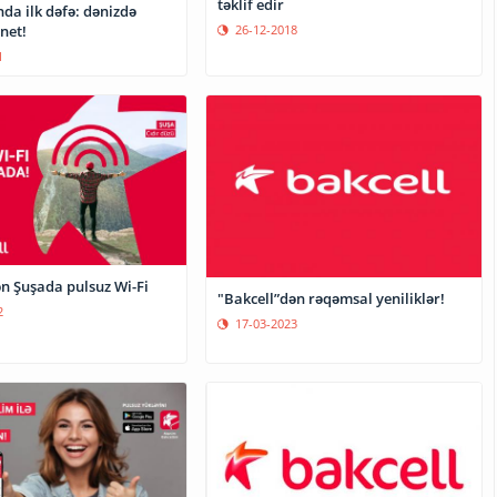
təklif edir
da ilk dəfə: dənizdə
net!
26-12-2018
1
ən Şuşada pulsuz Wi-Fi
"Bakcell”dən rəqəmsal yeniliklər!
2
17-03-2023