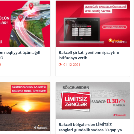
n nəqliyyat üçün ağıllı
Bakcell şirkəti yenilənmiş saytını
TO
istifadəyə verib
2
01-12-2021
Bakcell bölgələrdən LİMİTSİZ
zəngləri gündəlik sadəcə 30 qəpiyə