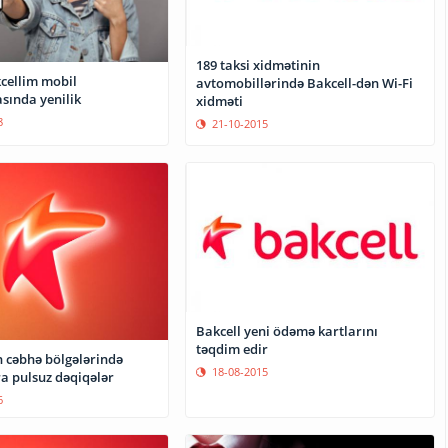
189 taksi xidmətinin
cellim mobil
avtomobillərində Bakcell-dən Wi-Fi
sında yenilik
xidməti
8
21-10-2015
Bakcell yeni ödəmə kartlarını
təqdim edir
n cəbhə bölgələrində
18-08-2015
a pulsuz dəqiqələr
6