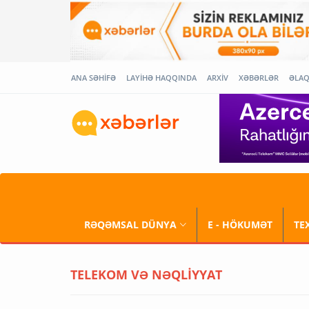
ANA SƏHİFƏ
LAYİHƏ HAQQINDA
ARXİV
XƏBƏRLƏR
ƏLA
RƏQƏMSAL DÜNYA
E - HÖKUMƏT
TE
TELEKOM VƏ NƏQLİYYAT