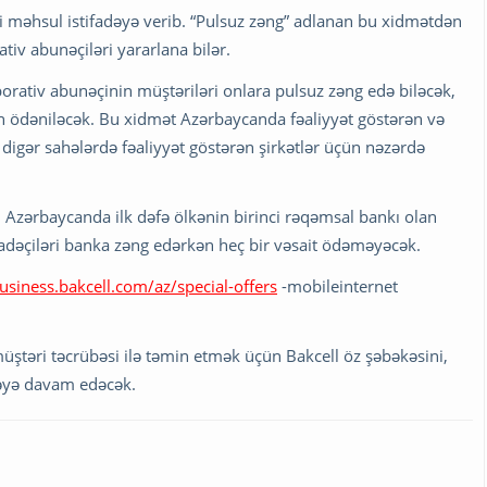
ni məhsul istifadəyə verib. “Pulsuz zəng” adlanan bu xidmətdən
iv abunəçiləri yararlana bilər.
orativ abunəçinin müştəriləri onlara pulsuz zəng edə biləcək,
ən ödəniləcək. Bu xidmət Azərbaycanda fəaliyyət göstərən və
ə digər sahələrdə fəaliyyət göstərən şirkətlər üçün nəzərdə
Azərbaycanda ilk dəfə ölkənin birinci rəqəmsal bankı olan
ifadəçiləri banka zəng edərkən heç bir vəsait ödəməyəcək.
business.bakcell.com/az/special-offers
-mobileinternet
üştəri təcrübəsi ilə təmin etmək üçün Bakcell öz şəbəkəsini,
məyə davam edəcək.