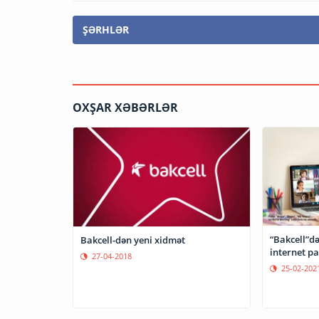
ŞƏRHLƏR
OXŞAR XƏBƏRLƏR
“Bakcell”də
Bakcell-dən yeni xidmət
internet pa
27-04-2018
25-02-202