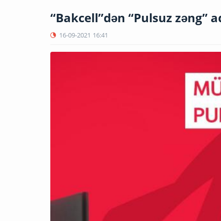
“Bakcell”dən “Pulsuz zəng” a
16-09-2021
16:41