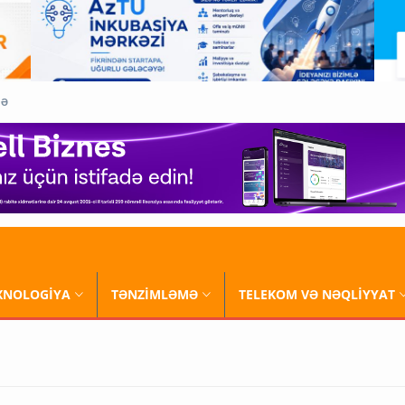
QƏ
XNOLOGİYA
TƏNZİMLƏMƏ
TELEKOM VƏ NƏQLİYYAT