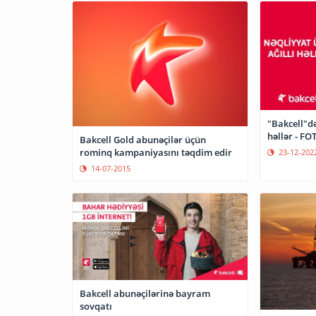
"Bakcell"də
həllər - FO
Bakcell Gold abunəçilər üçün
rominq kampaniyasını təqdim edir
23-12-202
14-07-2015
Bakcell abunəçilərinə bayram
sovqatı