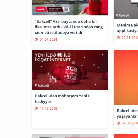
“Bakcell” Azərbaycanda daha bir
Mənim Bak
ilkə imza atdı - Wi-Fi üzərindən zəng
applikasiya
xidməti istifadəyə verildi
29-11-201
04-07-2024
Bakcell-dən möhtəşəm Yeni İl
hədiyyəsi
11-12-2018
Bakcell-də
yaşayanlar
04-04-201