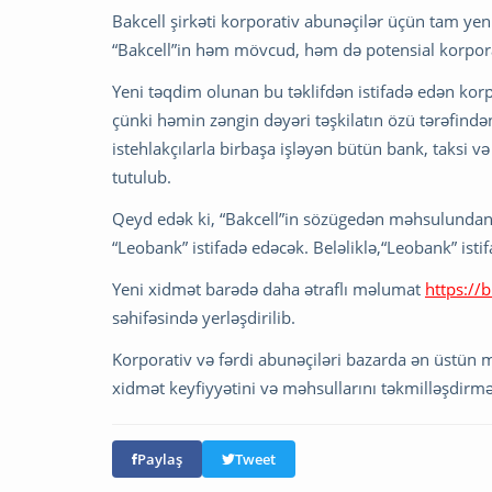
Bakcell şirkəti korporativ abunəçilər üçün tam ye
“Bakcell”in həm mövcud, həm də potensial korporat
Yeni təqdim olunan bu təklifdən istifadə edən korp
çünki həmin zəngin dəyəri təşkilatın özü tərəfind
istehlakçılarla birbaşa işləyən bütün bank, taksi v
tutulub.
Qeyd edək ki, “Bakcell”in sözügedən məhsulundan 
“Leobank” istifadə edəcək. Beləliklə,“Leobank” ist
Yeni xidmət barədə daha ətraflı məlumat
https://
səhifəsində yerləşdirilib.
Korporativ və fərdi abunəçiləri bazarda ən üstün m
xidmət keyfiyyətini və məhsullarını təkmilləşdir
Paylaş
Tweet