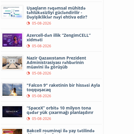
Uşaqların rəqəmsal mühitdə
təhlükəsizliyi gücləndirilir -
Dəyişikliklər nəyi ehtiva edir?
05-08-2026
Azercell-dən illik “ZengimCELL”
xidməti
05-08-2026
Nazir Qazaxıstanın Prezident
Administrasiyası rəhbərinin
müavini ilə görüşüb
05-08-2026
"Falcon 9" raketinin bir hissəsi Ayla
toqquşacaq
05-08-2026
“SpaceX” orbitə 10 milyon tona
qədər yük çıxarmağı planlaşdırır
05-08-2026
Bakcell rouminqi ilə yay tətilində