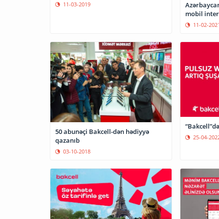
Azərbaycan
11-03-2019
mobil inter
11-02-202
“Bakcell”d
50 abunəçi Bakcell-dən hədiyyə
25-04-202
qazanıb
03-10-2018