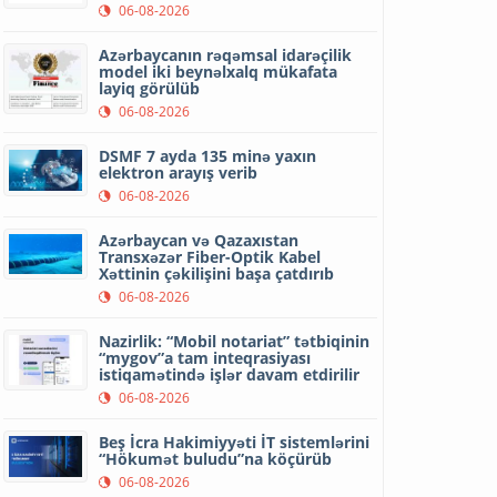
06-08-2026
Azərbaycanın rəqəmsal idarəçilik
model iki beynəlxalq mükafata
layiq görülüb
06-08-2026
DSMF 7 ayda 135 minə yaxın
elektron arayış verib
06-08-2026
Azərbaycan və Qazaxıstan
Transxəzər Fiber-Optik Kabel
Xəttinin çəkilişini başa çatdırıb
06-08-2026
Nazirlik: “Mobil notariat” tətbiqinin
“mygov”a tam inteqrasiyası
istiqamətində işlər davam etdirilir
06-08-2026
Beş İcra Hakimiyyəti İT sistemlərini
“Hökumət buludu”na köçürüb
06-08-2026