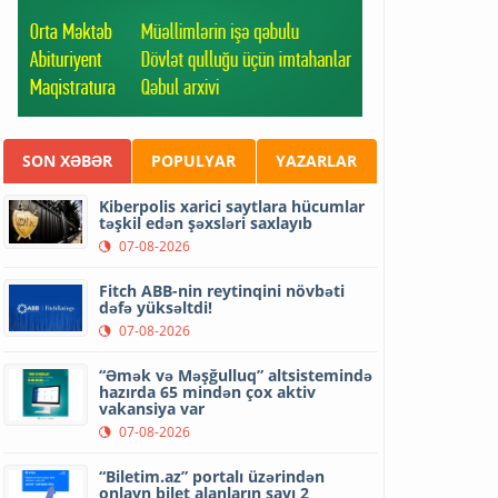
SON XƏBƏR
POPULYAR
YAZARLAR
Kiberpolis xarici saytlara hücumlar
təşkil edən şəxsləri saxlayıb
07-08-2026
Fitch ABB-nin reytinqini növbəti
dəfə yüksəltdi!
07-08-2026
“Əmək və Məşğulluq” altsistemində
hazırda 65 mindən çox aktiv
vakansiya var
07-08-2026
“Biletim.az” portalı üzərindən
onlayn bilet alanların sayı 2