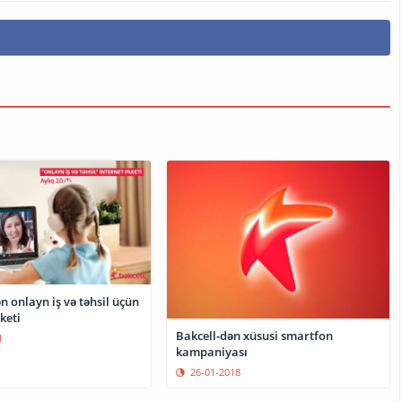
n onlayn iş və təhsil üçün
keti
Bakcell-dən xüsusi smartfon
1
kampaniyası
26-01-2018