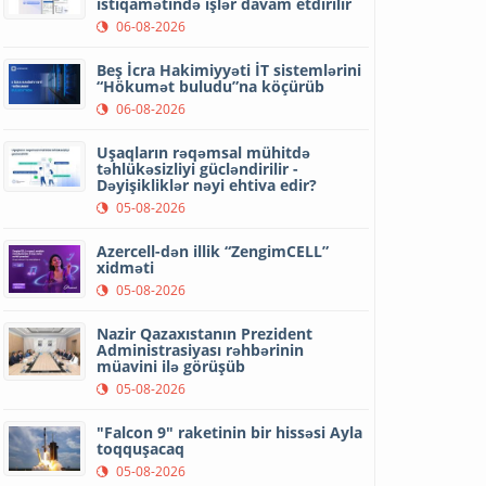
istiqamətində işlər davam etdirilir
06-08-2026
Beş İcra Hakimiyyəti İT sistemlərini
“Hökumət buludu”na köçürüb
06-08-2026
Uşaqların rəqəmsal mühitdə
təhlükəsizliyi gücləndirilir -
Dəyişikliklər nəyi ehtiva edir?
05-08-2026
Azercell-dən illik “ZengimCELL”
xidməti
05-08-2026
Nazir Qazaxıstanın Prezident
Administrasiyası rəhbərinin
müavini ilə görüşüb
05-08-2026
"Falcon 9" raketinin bir hissəsi Ayla
toqquşacaq
05-08-2026