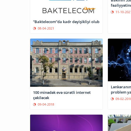
Bakının 538
fəaliyyətin
11-10-202
“Baktelecom”da kadr dəyişikliyi olub
08-04-2021
Lənkəranın
problem y
100 minədək evə sürətli internet
çəkiləcək
09-02-201
09-04-2018