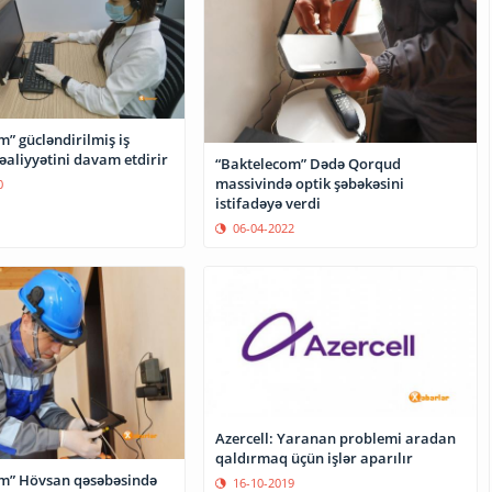
” gücləndirilmiş iş
əaliyyətini davam etdirir
“Baktelecom” Dədə Qorqud
massivində optik şəbəkəsini
0
istifadəyə verdi
06-04-2022
Azercell: Yaranan problemi aradan
qaldırmaq üçün işlər aparılır
m” Hövsan qəsəbəsində
16-10-2019