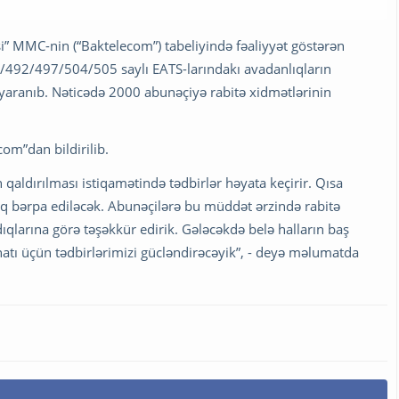
i” MMC-nin (“Baktelecom”) tabeliyində fəaliyyət göstərən
492/497/504/505 saylı EATS-larındakı avadanlıqların
ə yaranıb. Nəticədə 2000 abunəçiyə rabitə xidmətlərinin
om”dan bildirilib.
qaldırılması istiqamətində tədbirlər həyata keçirir. Qısa
 bərpa ediləcək. Abunəçilərə bu müddət ərzində rabitə
dıqlarına görə təşəkkür edirik. Gələcəkdə belə halların baş
atı üçün tədbirlərimizi gücləndirəcəyik”, - deyə məlumatda