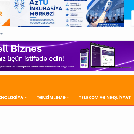
QƏ
XNOLOGİYA
TƏNZİMLƏMƏ
TELEKOM VƏ NƏQLİYYAT