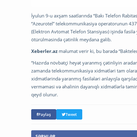
İyulun 9-u axşam saatlarında “Bakı Telefon Rabitəs
“Azeurotel” telekommunikasiya operatorunun 437/
(Elektron Avtomat Telefon Stansiyası) işində fasil
ötürülməsində çətinlik meydana gəlib.
Xeberler.az
məlumat verir ki, bu barədə “Baktelec
“Hazırda növbətçi heyət yaranmış çətinliyin aradan 
zamanda telekommunikasiya xidmətləri tam olaraq
xidmətlərində yaranmış fasilələri anlayışla qarşıla
verməməsi və əhalinin dayanıqlı xidmətlərlə təmin
qeyd olunur.
Paylaş
Tweet
ŞƏRHLƏR