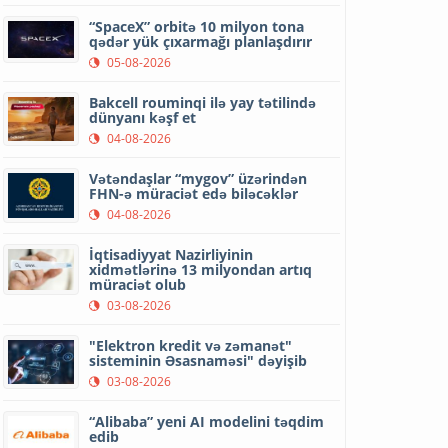
“SpaceX” orbitə 10 milyon tona
qədər yük çıxarmağı planlaşdırır
05-08-2026
Bakcell rouminqi ilə yay tətilində
dünyanı kəşf et
04-08-2026
Vətəndaşlar “mygov” üzərindən
FHN-ə müraciət edə biləcəklər
04-08-2026
İqtisadiyyat Nazirliyinin
xidmətlərinə 13 milyondan artıq
müraciət olub
03-08-2026
"Elektron kredit və zəmanət"
sisteminin Əsasnaməsi" dəyişib
03-08-2026
“Alibaba” yeni AI modelini təqdim
edib