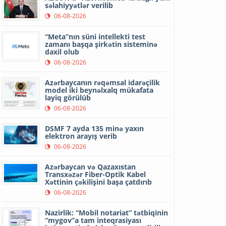
səlahiyyətlər verilib
06-08-2026
“Meta”nın süni intellekti test
zamanı başqa şirkətin sisteminə
daxil olub
06-08-2026
Azərbaycanın rəqəmsal idarəçilik
model iki beynəlxalq mükafata
layiq görülüb
06-08-2026
DSMF 7 ayda 135 minə yaxın
elektron arayış verib
06-08-2026
Azərbaycan və Qazaxıstan
Transxəzər Fiber-Optik Kabel
Xəttinin çəkilişini başa çatdırıb
06-08-2026
Nazirlik: “Mobil notariat” tətbiqinin
“mygov”a tam inteqrasiyası