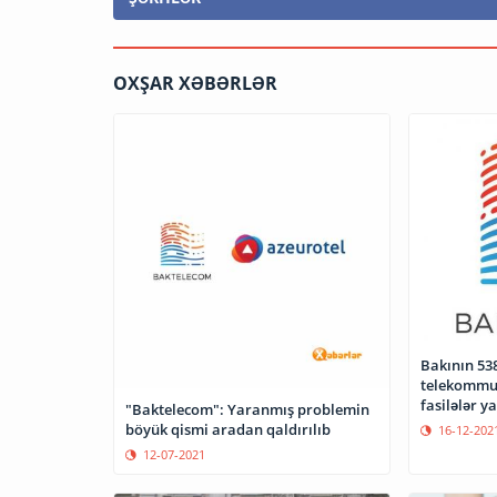
OXŞAR XƏBƏRLƏR
Bakının 538
telekommun
fasilələr y
"Baktelecom": Yaranmış problemin
böyük qismi aradan qaldırılıb
16-12-202
12-07-2021