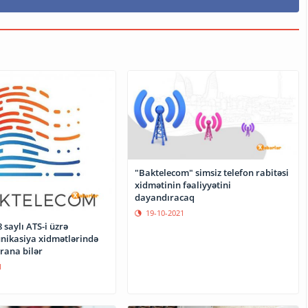
"Baktelecom" simsiz telefon rabitəsi
xidmətinin fəaliyyətini
dayandıracaq
19-10-2021
 saylı ATS-i üzrə
ikasiya xidmətlərində
arana bilər
1