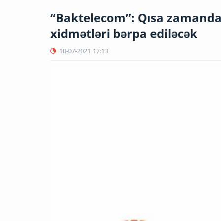
“Baktelecom”: Qısa zamanda
xidmətləri bərpa ediləcək
10-07-2021
17:13