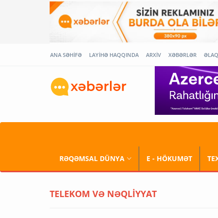
ANA SƏHİFƏ
LAYİHƏ HAQQINDA
ARXİV
XƏBƏRLƏR
ƏLA
RƏQƏMSAL DÜNYA
E - HÖKUMƏT
TE
TELEKOM VƏ NƏQLİYYAT