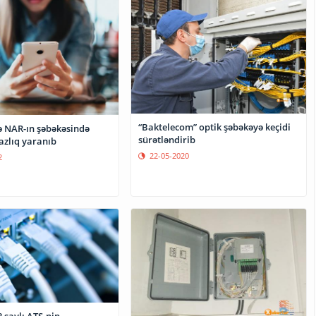
“Baktelecom” optik şəbəkəyə keçidi
və NAR-ın şəbəkəsində
sürətləndirib
azlıq yaranıb
22-05-2020
2