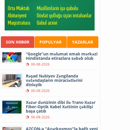
SON XƏBƏR
POPULYAR
YAZARLAR
“Google”un məlumat emalı mərkəzi
Hindistanda etirazlara səbəb olub
06-08-2026
Rəşad Nəbiyev Zəngilanda
vətəndaşların müraciətlərini
dinləyib
06-08-2026
Xəzər dənizinin dibi ilə Trans-Xəzər
Fiber-Optik Kabel Xəttinin çəkilişi
başa çatıb
06-08-2026
AZCON-a "Azərkosmos"la bağlı yeni