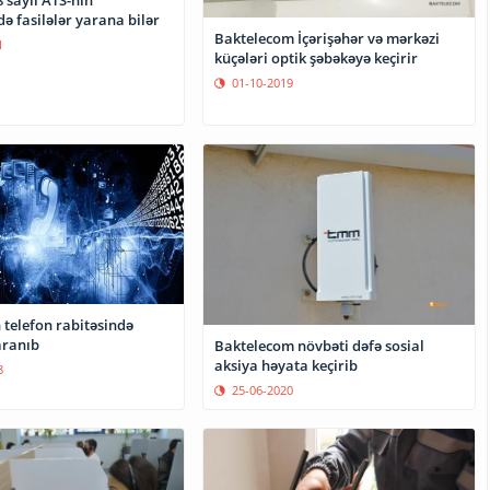
 saylı ATS-nin
də fasilələr yarana bilər
Baktelecom İçərişəhər və mərkəzi
1
küçələri optik şəbəkəyə keçirir
01-10-2019
 telefon rabitəsində
aranıb
Baktelecom növbəti dəfə sosial
aksiya həyata keçirib
8
25-06-2020