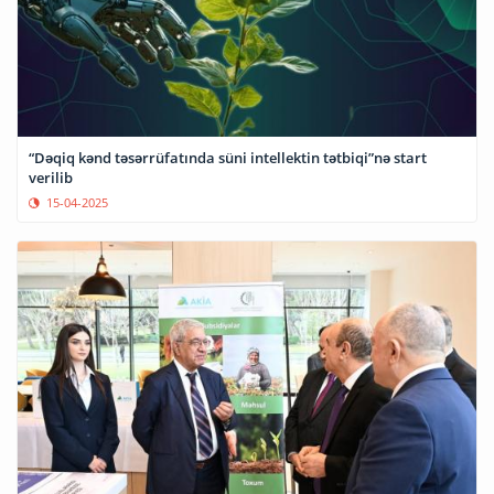
“Dəqiq kənd təsərrüfatında süni intellektin tətbiqi”nə start
verilib
15-04-2025