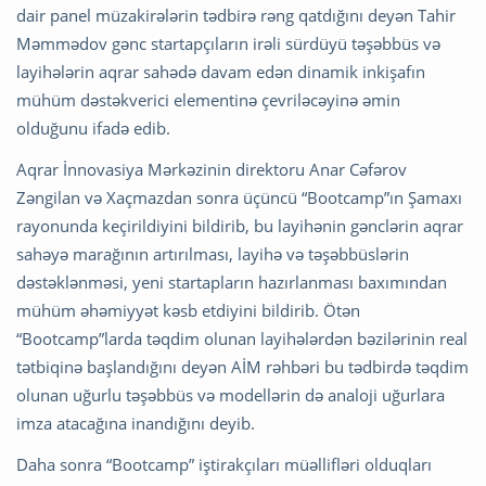
dair panel müzakirələrin tədbirə rəng qatdığını deyən Tahir
Məmmədov gənc startapçıların irəli sürdüyü təşəbbüs və
layihələrin aqrar sahədə davam edən dinamik inkişafın
mühüm dəstəkverici elementinə çevriləcəyinə əmin
olduğunu ifadə edib.
Aqrar İnnovasiya Mərkəzinin direktoru Anar Cəfərov
Zəngilan və Xaçmazdan sonra üçüncü “Bootcamp”ın Şamaxı
rayonunda keçirildiyini bildirib, bu layihənin gənclərin aqrar
sahəyə marağının artırılması, layihə və təşəbbüslərin
dəstəklənməsi, yeni startapların hazırlanması baxımından
mühüm əhəmiyyət kəsb etdiyini bildirib. Ötən
“Bootcamp”larda təqdim olunan layihələrdən bəzilərinin real
tətbiqinə başlandığını deyən AİM rəhbəri bu tədbirdə təqdim
olunan uğurlu təşəbbüs və modellərin də analoji uğurlara
imza atacağına inandığını deyib.
Daha sonra “Bootcamp” iştirakçıları müəllifləri olduqları