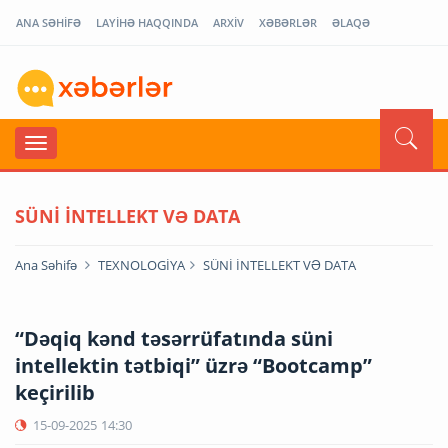
ANA SƏHİFƏ
LAYİHƏ HAQQINDA
ARXİV
XƏBƏRLƏR
ƏLAQƏ
SÜNİ İNTELLEKT VƏ DATA
Ana Səhifə
TEXNOLOGİYA
SÜNİ İNTELLEKT VƏ DATA
“Dəqiq kənd təsərrüfatında süni
intellektin tətbiqi” üzrə “Bootcamp”
keçirilib
15-09-2025
14:30