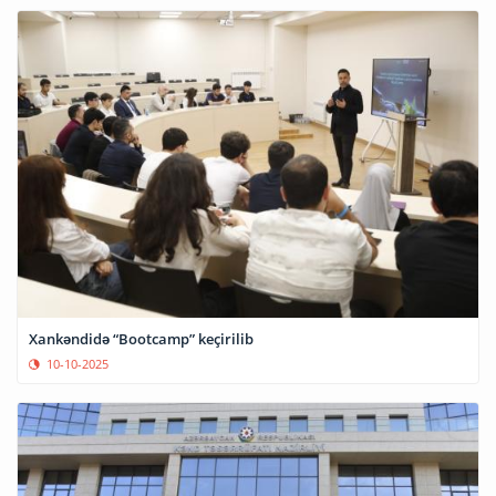
Xankəndidə “Bootcamp” keçirilib
10-10-2025