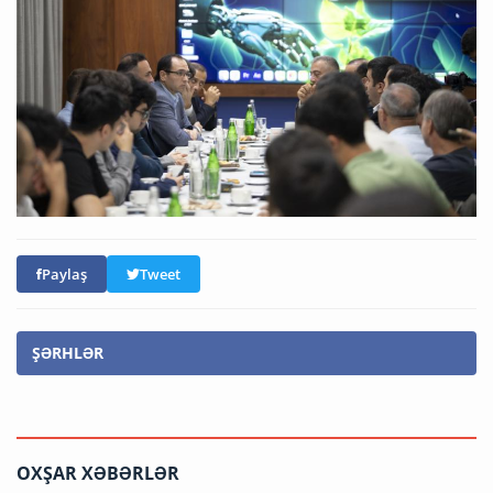
Paylaş
Tweet
ŞƏRHLƏR
OXŞAR XƏBƏRLƏR