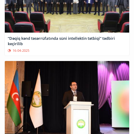
“Dəqiq kənd təsərrüfatında süni intellektin tətbiqi” tədbiri
keçirilib
16-04-2025