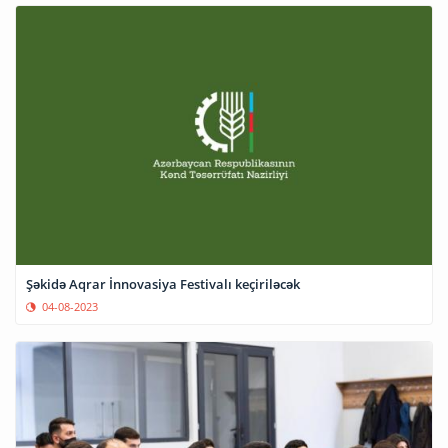
Şəkidə Aqrar İnnovasiya Festivalı keçiriləcək
04-08-2023