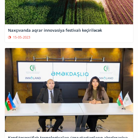
Naxçıvanda aqrar innovasiya festivalı keçiriləcək
15-05-2023
Kənd təsərrüfatı texnologiyaları üzrə startapların akselerasiya