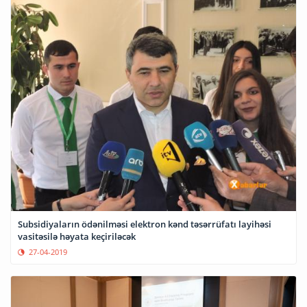
Subsidiyaların ödənilməsi elektron kənd təsərrüfatı layihəsi
vasitəsilə həyata keçiriləcək
27-04-2019