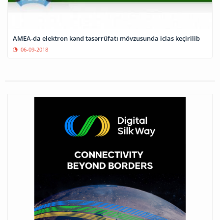
AMEA-da elektron kənd təsərrüfatı mövzusunda iclas keçirilib
06-09-2018