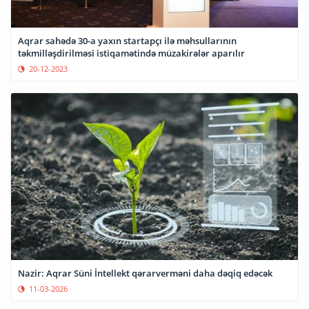
Aqrar sahədə 30-a yaxın startapçı ilə məhsullarının
təkmilləşdirilməsi istiqamətində müzakirələr aparılır
20-12-2023
Nazir: Aqrar Süni İntellekt qərarverməni daha dəqiq edəcək
11-03-2026