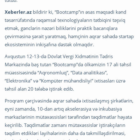
tutub.
Xeberler.az
bildirir ki, “Bootcamp”ın əsas məqsədi kənd
təsərrüfatında rəqəmsal texnologiyaların tətbiqini təşviq
etmək, gənclərin nəzəri biliklərini praktik bacarıqlara
çevirməsinə şərait yaratmaq, həmçinin aqrar sahədə startap
ekosisteminin inkişafına dəstək olmaqdır.
Avqustun 12-13-də Dövlət Vergi Xidmətinin Tədris
Mərkəzində baş tutan “Bootcamp”da ölkəmizin 17 ali təhsil
müəssisəsində “Aqronomluq”, “Data analitikası”,
“Elektronika” və “Kompüter mühəndisliyi” ixtisasları üzrə
təhsil alan 20 tələbə iştirak edib.
Proqram çərçivəsində aqrar sahədə ixtisaslaşmış şirkətlərin,
eyni zamanda, 10-dan artıq akselerasiya və inkubasiya
mərkəzlərinin mütəxəssisləri tərəfindən təqdimatlar həyata
keçirilib. Təqdimatlar zamanı mütəxəssislər iştirakçıların
təqdim etdikləri layihələrinin daha da təkmilləşdirilməsi,