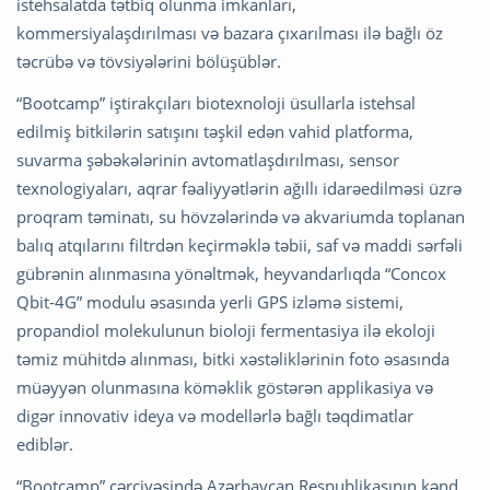
istehsalatda tətbiq olunma imkanları,
kommersiyalaşdırılması və bazara çıxarılması ilə bağlı öz
təcrübə və tövsiyələrini bölüşüblər.
“Bootcamp” iştirakçıları biotexnoloji üsullarla istehsal
edilmiş bitkilərin satışını təşkil edən vahid platforma,
suvarma şəbəkələrinin avtomatlaşdırılması, sensor
texnologiyaları, aqrar fəaliyyətlərin ağıllı idarəedilməsi üzrə
proqram təminatı, su hövzələrində və akvariumda toplanan
balıq atqılarını filtrdən keçirməklə təbii, saf və maddi sərfəli
gübrənin alınmasına yönəltmək, heyvandarlıqda “Concox
Qbit-4G” modulu əsasında yerli GPS izləmə sistemi,
propandiol molekulunun bioloji fermentasiya ilə ekoloji
təmiz mühitdə alınması, bitki xəstəliklərinin foto əsasında
müəyyən olunmasına köməklik göstərən applikasiya və
digər innovativ ideya və modellərlə bağlı təqdimatlar
ediblər.
“Bootcamp” çərçivəsində Azərbaycan Respublikasının kənd