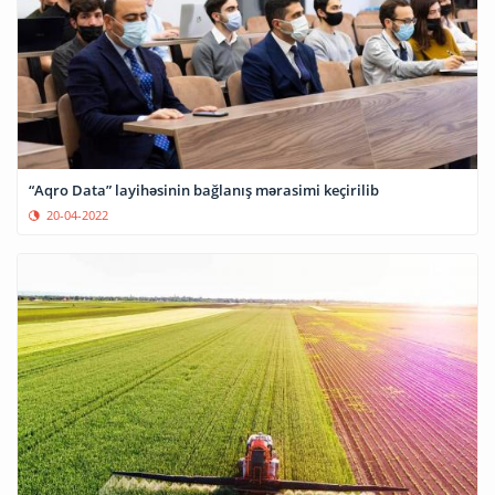
“Aqro Data” layihəsinin bağlanış mərasimi keçirilib
20-04-2022