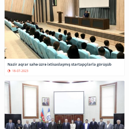
Nazir aqrar sahə üzrə ixtisaslaşmış startapçılarla görüşüb
18-07-2023