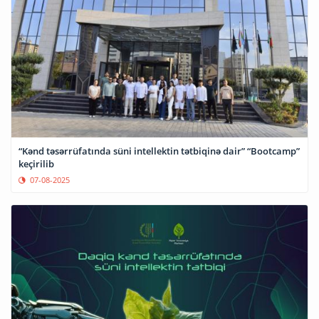
“Kənd təsərrüfatında süni intellektin tətbiqinə dair” “Bootcamp”
keçirilib
07-08-2025