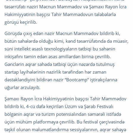
təsərrüfatı naziri Məcnun Məmmədov və Şamaxı Rayon İcra
Hakimiyyətinin başçısı Tahir Məmmədovun tələbələrlə
görüşü keçirilib.
Görüşdə çıxış edən nazir Məcnun Məmmədov bildirib ki,
bütün sahələrdə olduğu kimi, kənd təsərrüfatında da müasir,
süni intellekt əsaslı texnologiyaların tətbiqi bu sahənin
inkişafını təmin edən əsas amillərdən birinə çevrilib.
Gənclərin aqrar sahədə tətbiqi üçün nəzərdə tutulmuş
startap layihələrinin nazirlik tərəfindən hər zaman
dəstəkləndiyini bildirən nazir “Bootcamp” iştirakçılarına
uğurlar arzulayıb.
Şamaxı Rayon İcra Hakimiyyətinin başçısı Tahir Məmmədov
bildirib ki, 4-cü dəfə keçirilən Üzüm və Şərab Festivalı
bölgənin aqrar və turizm potensialından səmərəli istifadə
üçün mühüm platformaya çevrilib. Bu festival çərçivəsində
təşkil olunan məlumatlandırma sessiyalarının, aqrar sahəyə