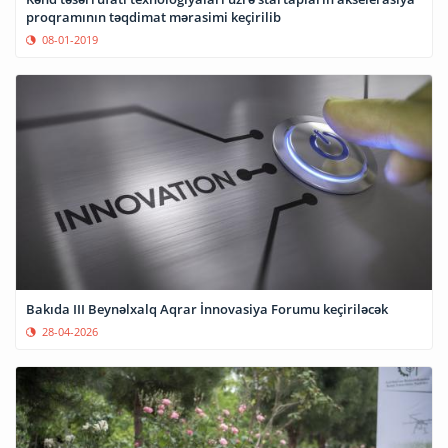
proqramının təqdimat mərasimi keçirilib
08-01-2019
Bakıda III Beynəlxalq Aqrar İnnovasiya Forumu keçiriləcək
28-04-2026