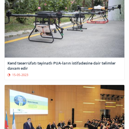
Kənd təsərrüfatı təyinatlı PUA-ların istifadəsinə dair təlimlər
davam edir
15-05-2023