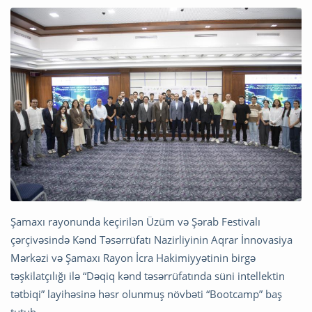
Şamaxı rayonunda keçirilən Üzüm və Şərab Festivalı
çərçivəsində Kənd Təsərrüfatı Nazirliyinin Aqrar İnnovasiya
Mərkəzi və Şamaxı Rayon İcra Hakimiyyətinin birgə
təşkilatçılığı ilə “Dəqiq kənd təsərrüfatında süni intellektin
tətbiqi” layihəsinə həsr olunmuş növbəti “Bootcamp” baş