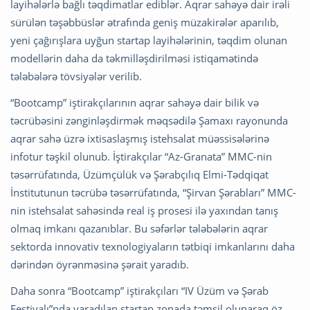
layihələrlə bağlı təqdimatlar ediblər. Aqrar sahəyə dair irəli
sürülən təşəbbüslər ətrafında geniş müzakirələr aparılıb,
yeni çağırışlara uyğun startap layihələrinin, təqdim olunan
modellərin daha da təkmilləşdirilməsi istiqamətində
tələbələrə tövsiyələr verilib.
“Bootcamp” iştirakçılarının aqrar sahəyə dair bilik və
təcrübəsini zənginləşdirmək məqsədilə Şamaxı rayonunda
aqrar sahə üzrə ixtisaslaşmış istehsalat müəssisələrinə
infotur təşkil olunub. İştirakçılar “Az-Granata” MMC-nin
təsərrüfatında, Üzümçülük və Şərabçılıq Elmi-Tədqiqat
İnstitutunun təcrübə təsərrüfatında, “Şirvan Şərabları” MMC-
nin istehsalat sahəsində real iş prosesi ilə yaxından tanış
olmaq imkanı qazanıblar. Bu səfərlər tələbələrin aqrar
sektorda innovativ texnologiyaların tətbiqi imkanlarını daha
dərindən öyrənməsinə şərait yaradıb.
Daha sonra “Bootcamp” iştirakçıları “IV Üzüm və Şərab
Festivalı”nda yaradılan startap zonada təmsil olunaraq öz