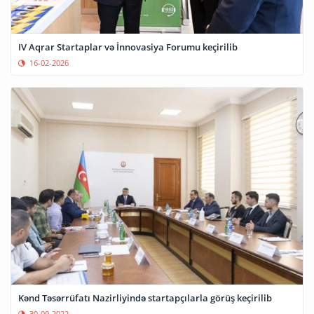
IV Aqrar Startaplar və İnnovasiya Forumu keçirilib
16-02-2026
Kənd Təsərrüfatı Nazirliyində startapçılarla görüş keçirilib
30-09-2022