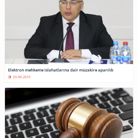
Elektron məhkəmə islahatlarına dair müzakirə aparılıb
03-09-2019