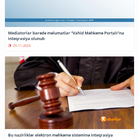
Mediatorlar barədə məlumatlar “Vahid Məhkəmə Portalı”na
inteqrasiya olunub
25-11-2024
Bu nazirliklər elektron məhkəmə sisteminə inteqrasiya