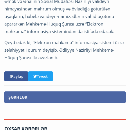
Əmək və Əhalinin Sosial Müdafiəsi Nazirliyi valideyn
himayəsindən məhrum olmuş və övladlığa götürülən
uşaqların, habelə valideyn-namizədlərin vahid uçotunu
apararkən Məhkəmə-Hüquq Şurası üzrə “Elektron
məhkəmə” informasiya sistemindən də istifadə edəcək.
Qeyd edək ki, “Elektron məhkəmə” informasiya sistemi üzrə
səlahiyyətli qurum dəyişib, Ədliyyə Nazirliyi Məhkəmə-
Hüquq Şurası ilə əvəzlənib.
Paylaş
Tweet
ŞƏRHLƏR
OXŞAR XƏBƏRLƏR