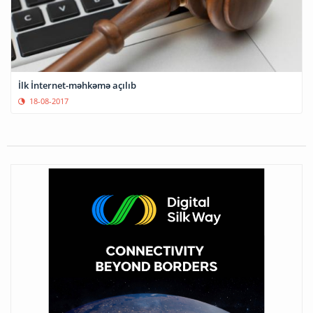
İlk İnternet-məhkəmə açılıb
18-08-2017