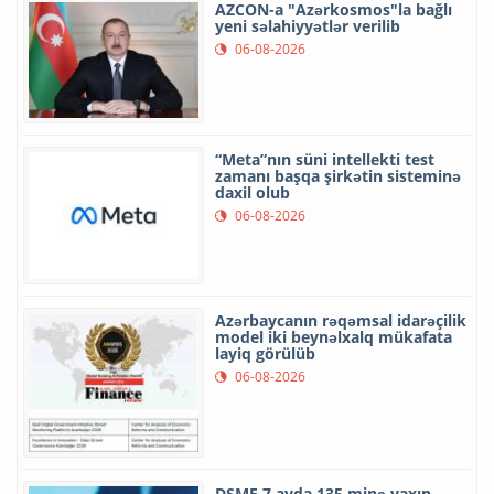
AZCON-a "Azərkosmos"la bağlı
yeni səlahiyyətlər verilib
06-08-2026
“Meta”nın süni intellekti test
zamanı başqa şirkətin sisteminə
daxil olub
06-08-2026
Azərbaycanın rəqəmsal idarəçilik
model iki beynəlxalq mükafata
layiq görülüb
06-08-2026
DSMF 7 ayda 135 minə yaxın