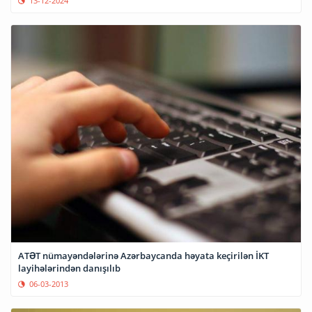
13-12-2024
ATƏT nümayəndələrinə Azərbaycanda həyata keçirilən İKT
layihələrindən danışılıb
06-03-2013