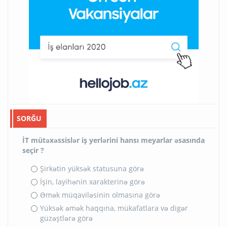
SORĞU
İT mütəxəssislər iş yerlərini hansı meyarlar əsasında
seçir ?
Şirkətin yüksək statusuna görə
İşin, layihənin xarakterinə görə
Əmək müqaviləsinin olmasına görə
Yüksək əmək haqqına, mükafatlara və digər
güzəştlərə görə