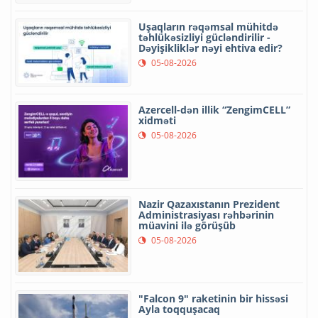
Uşaqların rəqəmsal mühitdə
təhlükəsizliyi gücləndirilir -
Dəyişikliklər nəyi ehtiva edir?
05-08-2026
Azercell-dən illik “ZengimCELL”
xidməti
05-08-2026
Nazir Qazaxıstanın Prezident
Administrasiyası rəhbərinin
müavini ilə görüşüb
05-08-2026
"Falcon 9" raketinin bir hissəsi
Ayla toqquşacaq