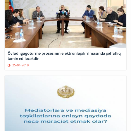
Övladlığagötürmə prosesinin elektronlaşdırılmasında şəffaflıq
təmin ediləcəkdir
25-01-2019