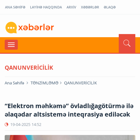
ANA SƏHİFƏ
LAYİHƏ HAQQINDA
ARXİV
XƏBƏRLƏR
ƏLAQƏ
QANUNVERİCİLİK
Ana Səhifə
TƏNZİMLƏMƏ
QANUNVERİCİLİK
“Elektron məhkəmə” övladlığagötürmə ilə
əlaqədar altsistemə inteqrasiya ediləcək
19-04-2025
14:52