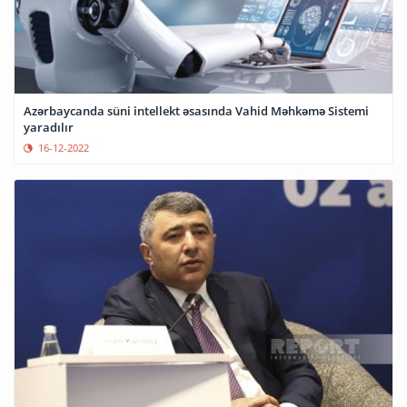
Azərbaycanda süni intellekt əsasında Vahid Məhkəmə Sistemi
yaradılır
16-12-2022