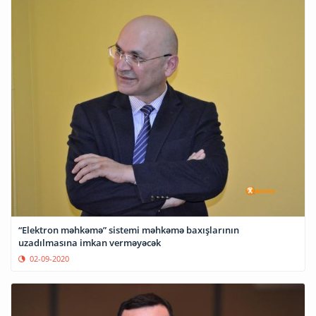
“Elektron məhkəmə” sistemi məhkəmə baxışlarının
uzadılmasına imkan verməyəcək
02-09-2020