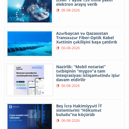
elektron arayış verib
06-08-2026
Azərbaycan və Qazaxıstan
Transxəzər Fiber-Optik Kabel
Xəttinin çəkilişini başa çatdırıb
06-08-2026
Nazirlik: “Mobil notariat”
tətbiqinin “mygov”a tam
inteqrasiyası istiqamətində işlər
davam etdirilir
06-08-2026
Beş İcra Hakimiyyəti İT
sistemlərini “Hökumət
buludu”na köçürüb
06-08-2026