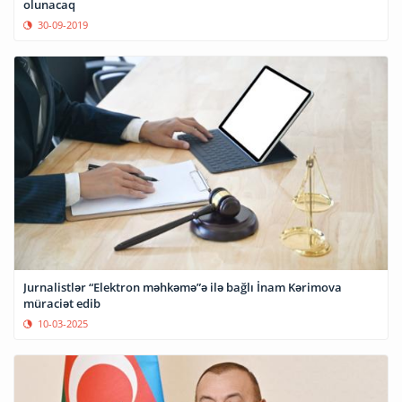
olunacaq
30-09-2019
Jurnalistlər “Elektron məhkəmə”ə ilə bağlı İnam Kərimova
müraciət edib
10-03-2025