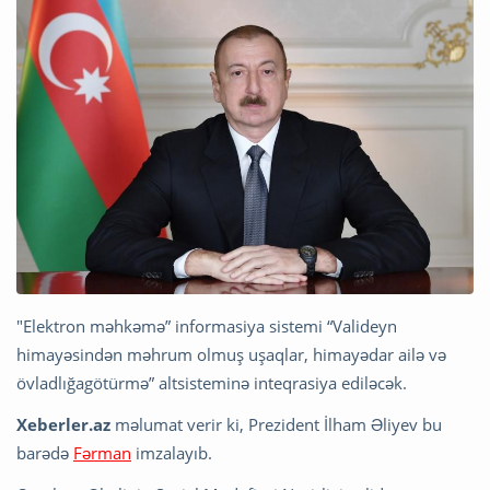
"Elektron məhkəmə” informasiya sistemi “Valideyn
himayəsindən məhrum olmuş uşaqlar, himayədar ailə və
övladlığagötürmə” altsisteminə inteqrasiya ediləcək.
Xeberler.az
məlumat verir ki, Prezident İlham Əliyev bu
barədə
Fərman
imzalayıb.