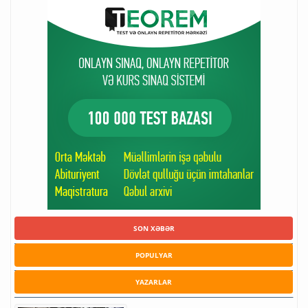
SON XƏBƏR
POPULYAR
YAZARLAR