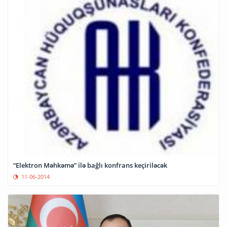
“Elektron Məhkəmə” ilə bağlı konfrans keçiriləcək
11-06-2014