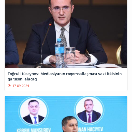
Toğrul Hüseynov: Mediasiyanın rəqəmsallaşması vaxt itkisinin
qarşısını alacaq
17-09-2024