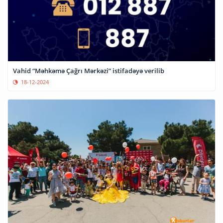
Vahid “Məhkəmə Çağrı Mərkəzi” istifadəyə verilib
18-12-2024