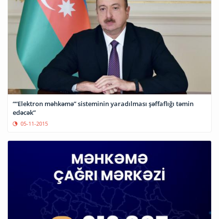
““Elektron məhkəmə” sisteminin yaradılması şəffaflığı təmin
edəcək”
05-11-2015