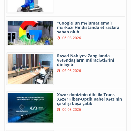
“Google”un məlumat emalı
mərkəzi Hindistanda etirazlara
səbəb olub
06-08-2026
Rəşad Nəbiyev Zəngilanda
vətəndaşların müraciətlərini
dinləyib
06-08-2026
Xəzər dənizinin dibi ilə Trans-
Xəzər Fiber-Optik Kabel Xəttinin
çəkilişi başa çatıb
06-08-2026