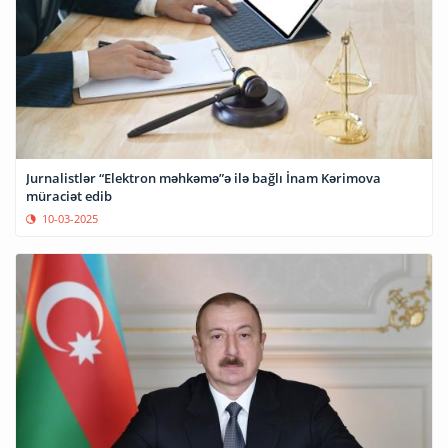
Jurnalistlər “Elektron məhkəmə”ə ilə bağlı İnam Kərimova
müraciət edib
10-03-2025