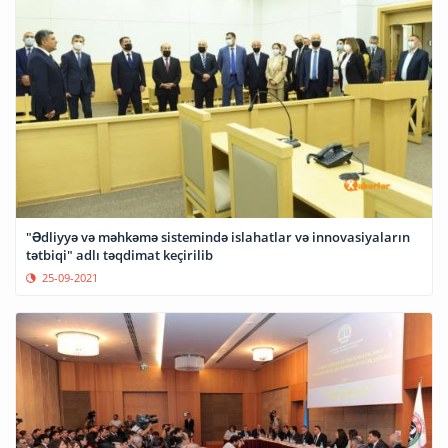
"Ədliyyə və məhkəmə sistemində islahatlar və innovasiyaların
tətbiqi" adlı təqdimat keçirilib
25-09-2021