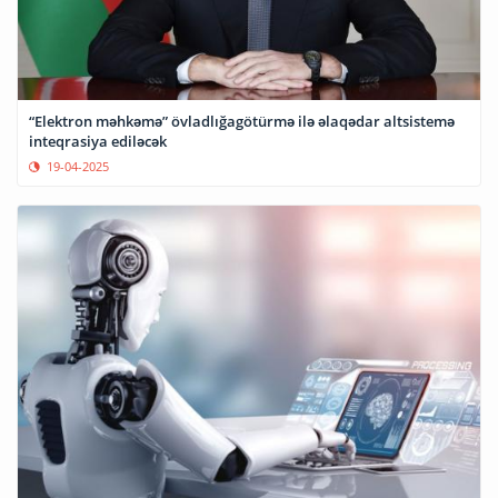
“Elektron məhkəmə” övladlığagötürmə ilə əlaqədar altsistemə
inteqrasiya ediləcək
19-04-2025