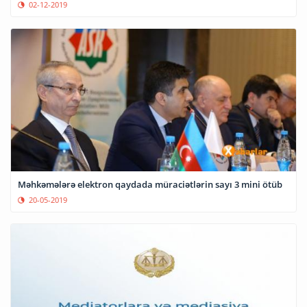
02-12-2019
Məhkəmələrə elektron qaydada müraciətlərin sayı 3 mini ötüb
20-05-2019