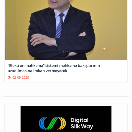
“Elektron məhkəmə” sistemi məhkəmə baxışlarının
uzadılmasına imkan verməyəcək
02-09-2020