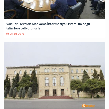
Vəkillər Elektron Məhkəmə İnformasiya Sistemi ilə bağlı
təlimlərə cəlb olunurlar
23-01-2019