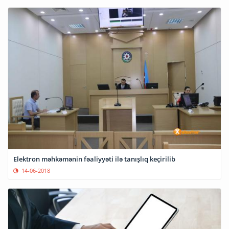
Elektron məhkəmənin fəaliyyəti ilə tanışlıq keçirilib
14-06-2018