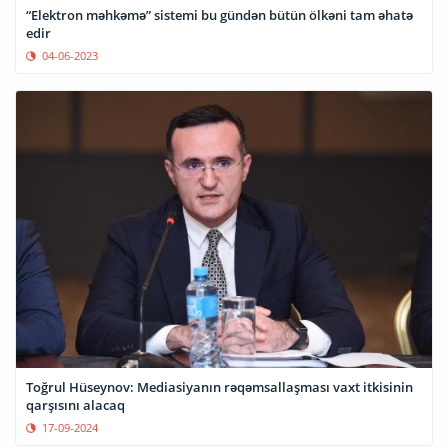
“Elektron məhkəmə” sistemi bu gündən bütün ölkəni tam əhatə
edir
04-06-2023
Toğrul Hüseynov: Mediasiyanın rəqəmsallaşması vaxt itkisinin
qarşısını alacaq
17-09-2024