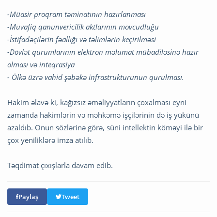
-Müasir proqram təminatının hazırlanması
-Müvafiq qanunvericilik aktlarının mövcudluğu
-İstifadəçilərin fəallığı və təlimlərin keçirilməsi
-Dövlət qurumlarının elektron məlumat mübadiləsinə hazır
olması və inteqrasiya
- Ölkə üzrə vahid şəbəkə infrastrukturunun qurulması.
Hakim əlavə ki, kağızsız əməliyyatların çoxalması eyni
zamanda hakimlərin və məhkəmə işçilərinin də iş yükünü
azaldıb. Onun sözlərinə görə, süni intellektin köməyi ilə bir
çox yeniliklərə imza atılıb.
Təqdimat çıxışlarla davam edib.
Paylaş
Tweet