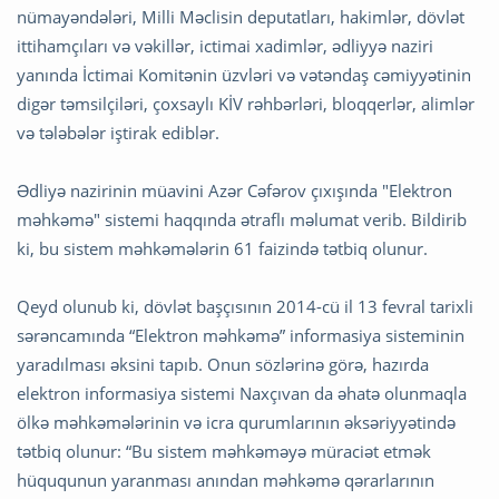
nümayəndələri, Milli Məclisin deputatları, hakimlər, dövlət
ittihamçıları və vəkillər, ictimai xadimlər, ədliyyə naziri
yanında İctimai Komitənin üzvləri və vətəndaş cəmiyyətinin
digər təmsilçiləri, çoxsaylı KİV rəhbərləri, bloqqerlər, alimlər
və tələbələr iştirak ediblər.
Ədliyə nazirinin müavini Azər Cəfərov çıxışında "Elektron
məhkəmə" sistemi haqqında ətraflı məlumat verib. Bildirib
ki, bu sistem məhkəmələrin 61 faizində tətbiq olunur.
Qeyd olunub ki, dövlət başçısının 2014-cü il 13 fevral tarixli
sərəncamında “Elektron məhkəmə” informasiya sisteminin
yaradılması əksini tapıb. Onun sözlərinə görə, hazırda
elektron informasiya sistemi Naxçıvan da əhatə olunmaqla
ölkə məhkəmələrinin və icra qurumlarının əksəriyyətində
tətbiq olunur: “Bu sistem məhkəməyə müraciət etmək
hüququnun yaranması anından məhkəmə qərarlarının