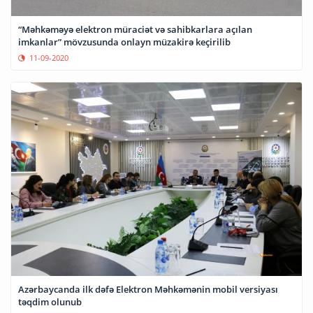
“Məhkəməyə elektron müraciət və sahibkarlara açılan
imkanlar” mövzusunda onlayn müzakirə keçirilib
11-09-2020
Azərbaycanda ilk dəfə Elektron Məhkəmənin mobil versiyası
təqdim olunub