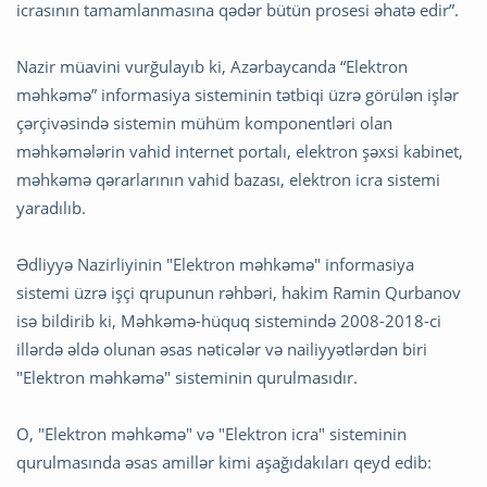
icrasının tamamlanmasına qədər bütün prosesi əhatə edir”.
Nazir müavini vurğulayıb ki, Azərbaycanda “Elektron
məhkəmə” informasiya sisteminin tətbiqi üzrə görülən işlər
çərçivəsində sistemin mühüm komponentləri olan
məhkəmələrin vahid internet portalı, elektron şəxsi kabinet,
məhkəmə qərarlarının vahid bazası, elektron icra sistemi
yaradılıb.
Ədliyyə Nazirliyinin "Elektron məhkəmə" informasiya
sistemi üzrə işçi qrupunun rəhbəri, hakim Ramin Qurbanov
isə bildirib ki, Məhkəmə-hüquq sistemində 2008-2018-ci
illərdə əldə olunan əsas nəticələr və nailiyyətlərdən biri
"Elektron məhkəmə" sisteminin qurulmasıdır.
O, "Elektron məhkəmə" və "Elektron icra" sisteminin
qurulmasında əsas amillər kimi aşağıdakıları qeyd edib: