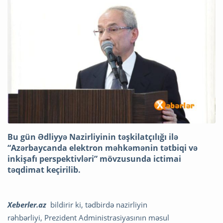
Bu gün Ədliyyə Nazirliyinin təşkilatçılığı ilə
“Azərbaycanda elektron məhkəmənin tətbiqi və
inkişafı perspektivləri” mövzusunda ictimai
təqdimat keçirilib.
Xeberler.az
bildirir ki, tədbirdə nazirliyin
rəhbərliyi, Prezident Administrasiyasının məsul