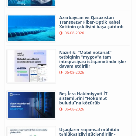
Azərbaycan və Qazaxıstan
Transxəzər Fiber-Optik Kabel
Xəttinin çəkilişini başa çatdırıb
06-08-2026
Nazirlik: “Mobil notariat”
tətbiqinin “mygov”a tam
inteqrasiyası istiqamətində işlər
davam etdirilir
06-08-2026
Beş İcra Hakimiyyəti İT
sistemlərini “Hökumət
buludu”na köçürüb
06-08-2026
Uşaqların rəqəmsal mühitdə
təhlükəsizliyi gücləndirilir -