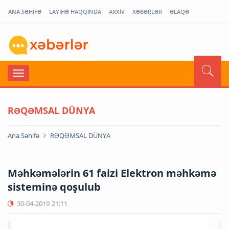
ANA SƏHİFƏ
LAYİHƏ HAQQINDA
ARXİV
XƏBƏRLƏR
ƏLAQƏ
RƏQƏMSAL DÜNYA
Ana Səhifə
RƏQƏMSAL DÜNYA
Məhkəmələrin 61 faizi Elektron məhkəmə
sisteminə qoşulub
30-04-2019
21:11