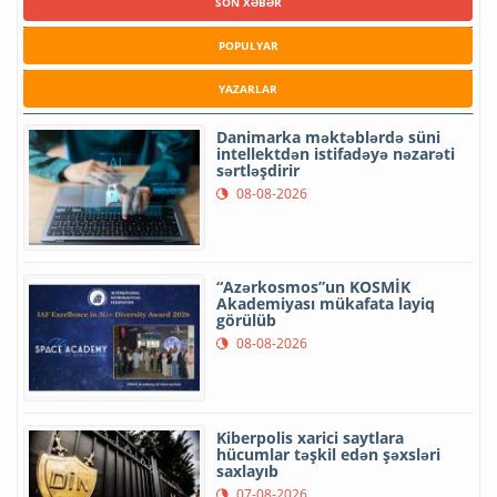
SON XƏBƏR
POPULYAR
YAZARLAR
Danimarka məktəblərdə süni
intellektdən istifadəyə nəzarəti
sərtləşdirir
08-08-2026
“Azərkosmos”un KOSMİK
Akademiyası mükafata layiq
görülüb
08-08-2026
Kiberpolis xarici saytlara
hücumlar təşkil edən şəxsləri
saxlayıb
07-08-2026