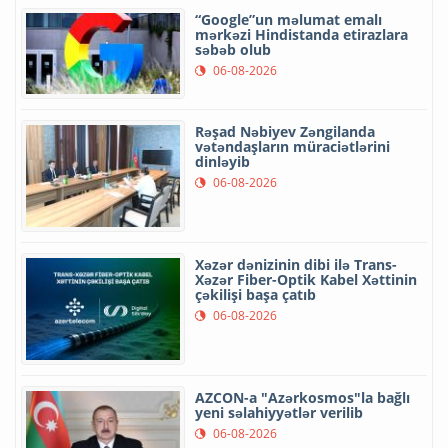
“Google”un məlumat emalı
mərkəzi Hindistanda etirazlara
səbəb olub
06-08-2026
Rəşad Nəbiyev Zəngilanda
vətəndaşların müraciətlərini
dinləyib
06-08-2026
Xəzər dənizinin dibi ilə Trans-
Xəzər Fiber-Optik Kabel Xəttinin
çəkilişi başa çatıb
06-08-2026
AZCON-a "Azərkosmos"la bağlı
yeni səlahiyyətlər verilib
06-08-2026