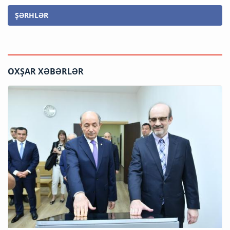
ŞƏRHLƏR
OXŞAR XƏBƏRLƏR