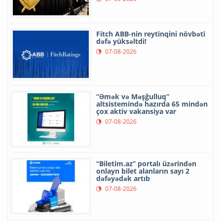
Fitch ABB-nin reytinqini növbəti
dəfə yüksəltdi!
07-08-2026
“Əmək və Məşğulluq”
altsistemində hazırda 65 mindən
çox aktiv vakansiya var
07-08-2026
“Biletim.az” portalı üzərindən
onlayn bilet alanların sayı 2
dəfəyədək artıb
07-08-2026