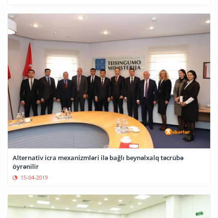
Alternativ icra mexanizmləri ilə bağlı beynəlxalq təcrübə
öyrənilir
15-04-2019