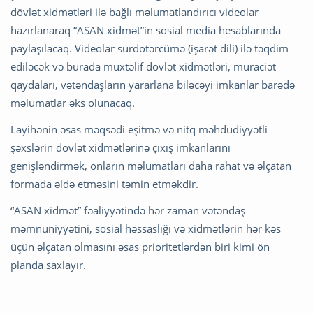
dövlət xidmətləri ilə bağlı məlumatlandırıcı videolar
hazırlanaraq “ASAN xidmət”in sosial media hesablarında
paylaşılacaq. Videolar surdotərcümə (işarət dili) ilə təqdim
ediləcək və burada müxtəlif dövlət xidmətləri, müraciət
qaydaları, vətəndaşların yararlana biləcəyi imkanlar barədə
məlumatlar əks olunacaq.
Layihənin əsas məqsədi eşitmə və nitq məhdudiyyətli
şəxslərin dövlət xidmətlərinə çıxış imkanlarını
genişləndirmək, onların məlumatları daha rahat və əlçatan
formada əldə etməsini təmin etməkdir.
“ASAN xidmət” fəaliyyətində hər zaman vətəndaş
məmnuniyyətini, sosial həssaslığı və xidmətlərin hər kəs
üçün əlçatan olmasını əsas prioritetlərdən biri kimi ön
planda saxlayır.