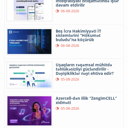
inteqrasiyası istiqamətində işlər
davam etdirilir
06-08-2026
Beş İcra Hakimiyyəti İT
sistemlərini “Hökumət
buludu”na köçürüb
06-08-2026
Uşaqların rəqəmsal mühitdə
təhlükəsizliyi gücləndirilir -
Dəyişikliklər nəyi ehtiva edir?
05-08-2026
Azercell-dən illik “ZengimCELL”
xidməti
05-08-2026