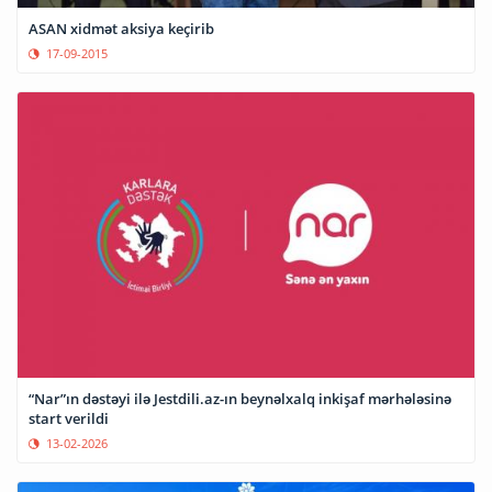
ASAN xidmət aksiya keçirib
17-09-2015
“Nar”ın dəstəyi ilə Jestdili.az-ın beynəlxalq inkişaf mərhələsinə
start verildi
13-02-2026