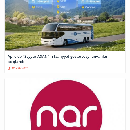
Apreldə "Səyyar ASAN"ın fəaliyyət göstərəcəyi ünvanlar
açıqlanıb
01-04-2026