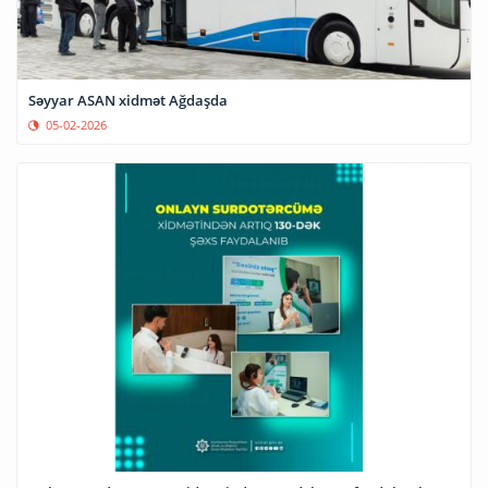
Səyyar ASAN xidmət Ağdaşda
05-02-2026