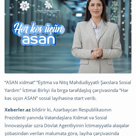
“ASAN xidmət” “Eşitmə və Nitq Məhdudiyyətli Şəxslərə Sosial
Yardım" İctimai Birliyi ilə birgə tərəfdaşlıq çərçivəsində “Hər
kəs üçün ASAN” sosial layihəsinə start verib.
Xeberler.az
bildirir ki, Azərbaycan Respublikasının
Prezidenti yanında Vətəndaşlara Xidmət və Sosial
İnnovasiyalar üzrə Dövlət Agentliyinin İctimaiyyətlə əlaqələr
şöbəsindən verilən məlumata görə, layihə çərçivəsində