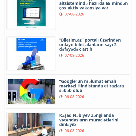
altsistemində hazırda 65 mindən
çox aktiv vakansiya var
07-08-2026
“Biletim.az” portalı üzərindən
onlayn bilet alanların sayı 2
dəfəyədək artıb
07-08-2026
“Google”un məlumat emalı
mərkəzi Hindistanda etirazlara
səbəb olub
06-08-2026
Rəşad Nəbiyev Zəngilanda
vətəndaşların müraciətlərini
dinləyib
06-08-2026