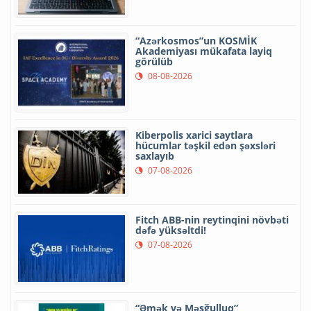
“Azərkosmos”un KOSMİK
Akademiyası mükafata layiq
görülüb
08-08-2026
Kiberpolis xarici saytlara
hücumlar təşkil edən şəxsləri
saxlayıb
07-08-2026
Fitch ABB-nin reytinqini növbəti
dəfə yüksəltdi!
07-08-2026
“Əmək və Məşğulluq”