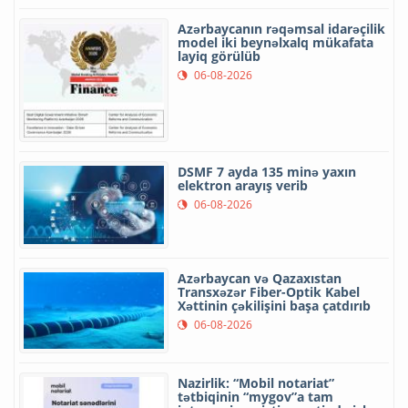
Azərbaycanın rəqəmsal idarəçilik
model iki beynəlxalq mükafata
layiq görülüb
06-08-2026
DSMF 7 ayda 135 minə yaxın
elektron arayış verib
06-08-2026
Azərbaycan və Qazaxıstan
Transxəzər Fiber-Optik Kabel
Xəttinin çəkilişini başa çatdırıb
06-08-2026
Nazirlik: “Mobil notariat”
tətbiqinin “mygov”a tam