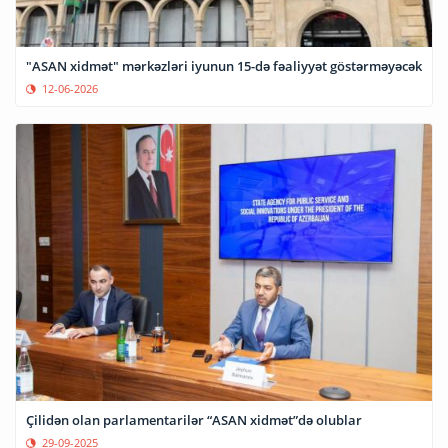
"ASAN xidmət" mərkəzləri iyunun 15-də fəaliyyət göstərməyəcək
12-06-2026
Çilidən olan parlamentarilər “ASAN xidmət”də olublar
29-09-2025