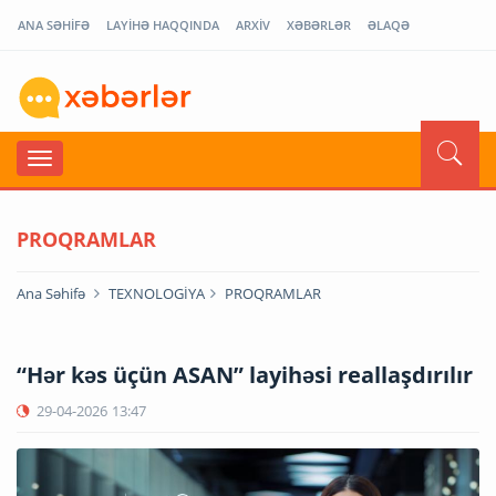
ANA SƏHİFƏ
LAYİHƏ HAQQINDA
ARXİV
XƏBƏRLƏR
ƏLAQƏ
PROQRAMLAR
Ana Səhifə
TEXNOLOGİYA
PROQRAMLAR
“Hər kəs üçün ASAN” layihəsi reallaşdırılır
29-04-2026
13:47