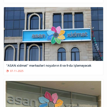
"ASAN xidmət" mərkəzləri noyabrın 8 və 9-da işləməyəcək
07-11-2025