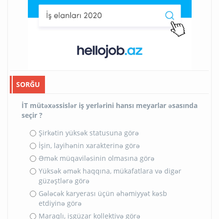
SORĞU
İT mütəxəssislər iş yerlərini hansı meyarlar əsasında
seçir ?
Şirkətin yüksək statusuna görə
İşin, layihənin xarakterinə görə
Əmək müqaviləsinin olmasına görə
Yüksək əmək haqqına, mükafatlara və digər
güzəştlərə görə
Gələcək karyerası üçün əhəmiyyət kəsb
etdiyinə görə
Maraqlı, işgüzar kollektivə görə