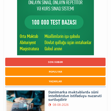
SON XƏBƏR
POPULYAR
YAZARLAR
Danimarka məktəblərdə süni
intellektdən istifadəyə nəzarəti
sərtləşdirir
08-08-2026