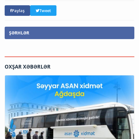
Paylaş
Tweet
ŞƏRHLƏR
OXŞAR XƏBƏRLƏR