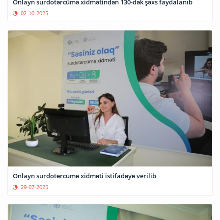
Onlayn surdotərcümə xidmətindən 130-dək şəxs faydalanıb
02-10-2025
Onlayn surdotərcümə xidməti istifadəyə verilib
29-07-2025