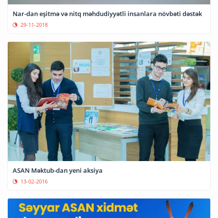
Nar-dan eşitmə və nitq məhdudiyyətli insanlara növbəti dəstək
29-11-2018
ASAN Məktub-dan yeni aksiya
13-02-2016