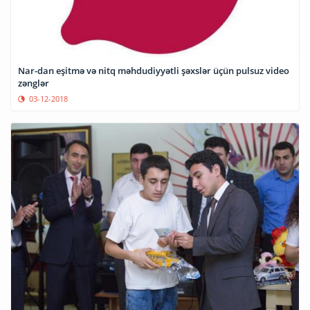
Nar-dan eşitmə və nitq məhdudiyyətli şəxslər üçün pulsuz video
zənglər
03-12-2018