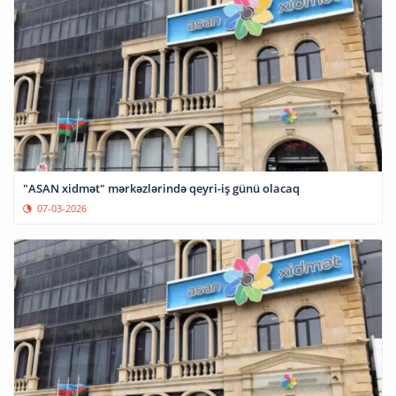
"ASAN xidmət" mərkəzlərində qeyri-iş günü olacaq
07-03-2026