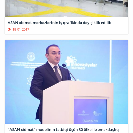
ASAN xidmət mərkəzlərinin iş qrafikində dəyişiklik edilib
18-01-2017
"ASAN xidmət" modelinin tətbiqi üçün 30 ölkə ilə əməkdaşlıq