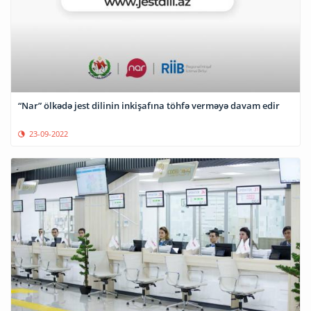
“Nar” ölkədə jest dilinin inkişafına töhfə verməyə davam edir
23-09-2022