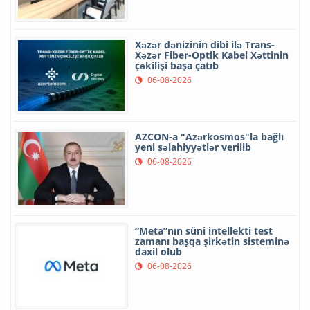
Xəzər dənizinin dibi ilə Trans-
Xəzər Fiber-Optik Kabel Xəttinin
çəkilişi başa çatıb
06-08-2026
AZCON-a "Azərkosmos"la bağlı
yeni səlahiyyətlər verilib
06-08-2026
“Meta”nın süni intellekti test
zamanı başqa şirkətin sisteminə
daxil olub
06-08-2026