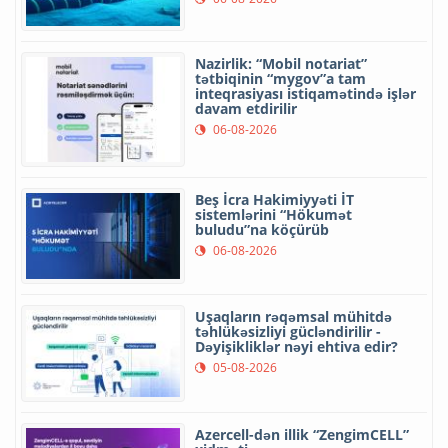
Nazirlik: “Mobil notariat”
tətbiqinin “mygov”a tam
inteqrasiyası istiqamətində işlər
davam etdirilir
06-08-2026
Beş İcra Hakimiyyəti İT
sistemlərini “Hökumət
buludu”na köçürüb
06-08-2026
Uşaqların rəqəmsal mühitdə
təhlükəsizliyi gücləndirilir -
Dəyişikliklər nəyi ehtiva edir?
05-08-2026
Azercell-dən illik “ZengimCELL”