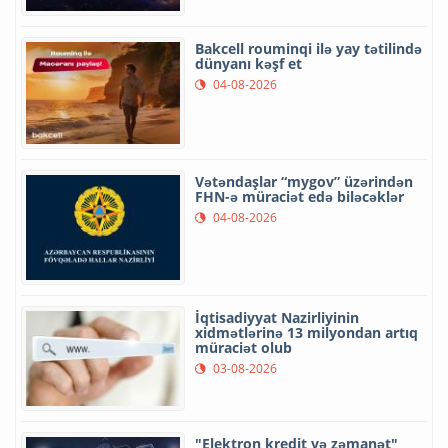
Bakcell rouminqi ilə yay tətilində
dünyanı kəşf et
04-08-2026
Vətəndaşlar “mygov” üzərindən
FHN-ə müraciət edə biləcəklər
04-08-2026
İqtisadiyyat Nazirliyinin
xidmətlərinə 13 milyondan artıq
müraciət olub
03-08-2026
"Elektron kredit və zəmanət"