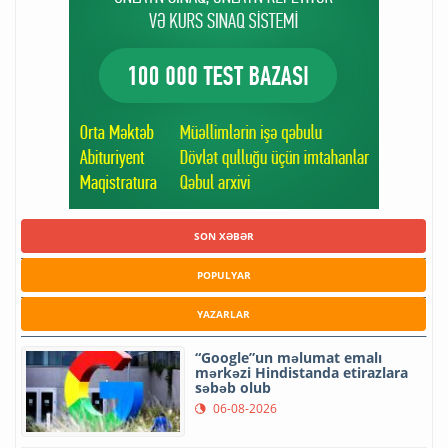
SON XƏBƏR
POPULYAR
YAZARLAR
“Google”un məlumat emalı
mərkəzi Hindistanda etirazlara
səbəb olub
06-08-2026