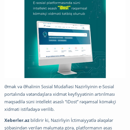
Əmək və Əhalinin Sosial Müdafiəsi Nazirliyinin e-Sosial
portalında vətəndaşlara xidmət keyfiyyətinin artırılması
məqsədilə süni intellekt əsaslı “iDost” rəqəmsal köməkçi
xidməti istifadəyə verilib.
Xeberler.az
bildirir ki, Nazirliyin İctimaiyyətlə əlaqələr
şöbəsindən verilən məlumata görə, platformanın əsas