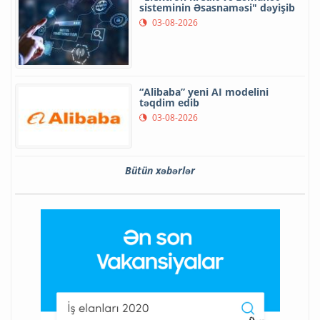
sisteminin Əsasnaməsi" dəyişib
03-08-2026
“Alibaba” yeni AI modelini
təqdim edib
03-08-2026
Bütün xəbərlər