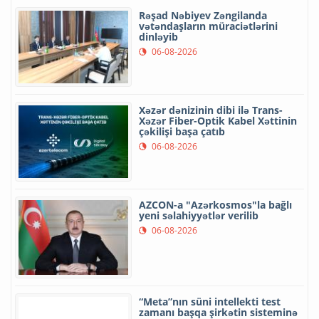
Rəşad Nəbiyev Zəngilanda
vətəndaşların müraciətlərini
dinləyib
06-08-2026
Xəzər dənizinin dibi ilə Trans-
Xəzər Fiber-Optik Kabel Xəttinin
çəkilişi başa çatıb
06-08-2026
AZCON-a "Azərkosmos"la bağlı
yeni səlahiyyətlər verilib
06-08-2026
“Meta”nın süni intellekti test
zamanı başqa şirkətin sisteminə