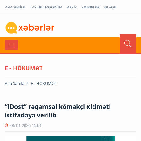
ANA SƏHİFƏ
LAYİHƏ HAQQINDA
ARXİV
XƏBƏRLƏR
ƏLAQƏ
E - HÖKUMƏT
Ana Səhifə
E - HÖKUMƏT
“iDost” rəqəmsal köməkçi xidməti
istifadəyə verilib
06-01-2026
15:01