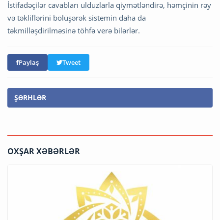
İstifadəçilər cavabları ulduzlarla qiymətləndirə, həmçinin rəy
və təkliflərini bölüşərək sistemin daha da
təkmilləşdirilməsinə töhfə verə bilərlər.
Paylaş
Tweet
ŞƏRHLƏR
OXŞAR XƏBƏRLƏR