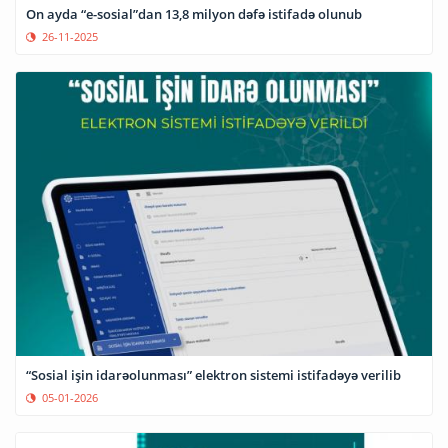
On ayda “e-sosial”dan 13,8 milyon dəfə istifadə olunub
26-11-2025
“Sosial işin idarəolunması” elektron sistemi istifadəyə verilib
05-01-2026