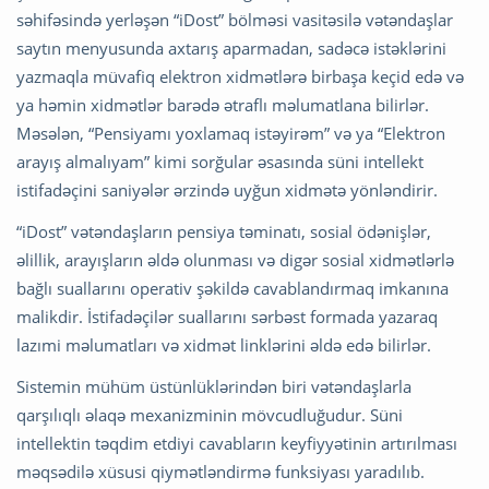
səhifəsində yerləşən “iDost” bölməsi vasitəsilə vətəndaşlar
saytın menyusunda axtarış aparmadan, sadəcə istəklərini
yazmaqla müvafiq elektron xidmətlərə birbaşa keçid edə və
ya həmin xidmətlər barədə ətraflı məlumatlana bilirlər.
Məsələn, “Pensiyamı yoxlamaq istəyirəm” və ya “Elektron
arayış almalıyam” kimi sorğular əsasında süni intellekt
istifadəçini saniyələr ərzində uyğun xidmətə yönləndirir.
“iDost” vətəndaşların pensiya təminatı, sosial ödənişlər,
əlillik, arayışların əldə olunması və digər sosial xidmətlərlə
bağlı suallarını operativ şəkildə cavablandırmaq imkanına
malikdir. İstifadəçilər suallarını sərbəst formada yazaraq
lazımi məlumatları və xidmət linklərini əldə edə bilirlər.
Sistemin mühüm üstünlüklərindən biri vətəndaşlarla
qarşılıqlı əlaqə mexanizminin mövcudluğudur. Süni
intellektin təqdim etdiyi cavabların keyfiyyətinin artırılması
məqsədilə xüsusi qiymətləndirmə funksiyası yaradılıb.