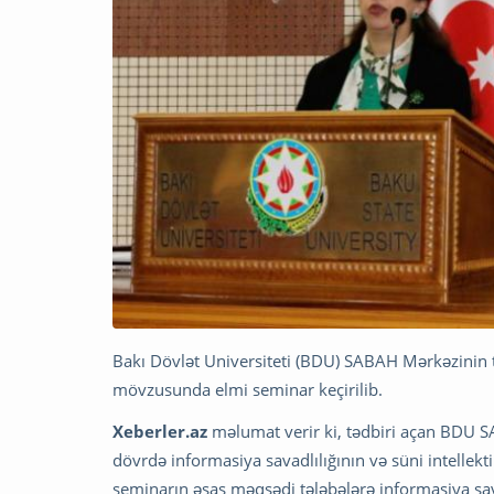
Bakı Dövlət Universiteti (BDU) SABAH Mərkəzinin təşk
mövzusunda elmi seminar keçirilib.
Xeberler.az
məlumat verir ki, tədbiri açan BDU 
dövrdə informasiya savadlılığının və süni intellekt
seminarın əsas məqsədi tələbələrə informasiya sava