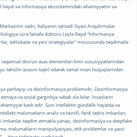
al həyat və informasiya ekosistemindəki əhəmiyyətini və
kəzinin sədri, İtaliyanın iqtisadi Siyasi Araşdırmalar
filologiya üzrə fəlsəfə doktoru Leyla Rəşid “İnformasiya
anlar, təhlükələr və yeni strategiyalar" mövzusunda təqdimatla
in rəqəmsal dövrün əsas elementləri kimi xüsusiyyətlərindən
oyu təhsilin əsasını təşkil edərək təməl insan hüquqlarından
iya partlayışı və dezinformasiya problemidir. Dezinformasiya
etməyə və sosial gərginliyə səbəb ola bilər. İnsanların
həmiyyət kəsb edir. Süni intellektin gündəlik həyatda və
ellekt məlumatların analiz və təsnifi, fərdi tədris imkanları,
imi imkanlar təqdim etməklə yanaşı, dezinformasiya və deepfake
irmə, məlumatların manipulyasiyası, etik problemlər və şəxsi
”, – deyə tədqiqatçı vurğulayıb.