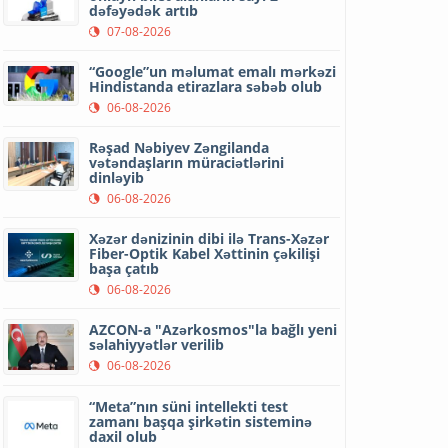
dəfəyədək artıb
07-08-2026
“Google”un məlumat emalı mərkəzi
Hindistanda etirazlara səbəb olub
06-08-2026
Rəşad Nəbiyev Zəngilanda
vətəndaşların müraciətlərini
dinləyib
06-08-2026
Xəzər dənizinin dibi ilə Trans-Xəzər
Fiber-Optik Kabel Xəttinin çəkilişi
başa çatıb
06-08-2026
AZCON-a "Azərkosmos"la bağlı yeni
səlahiyyətlər verilib
06-08-2026
“Meta”nın süni intellekti test
zamanı başqa şirkətin sisteminə
daxil olub