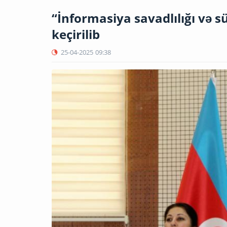
“İnformasiya savadlılığı və sü
keçirilib
25-04-2025
09:38