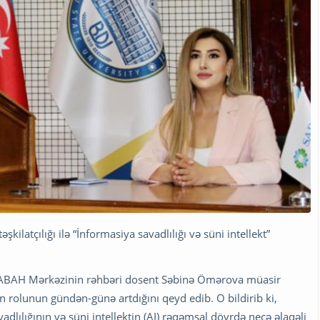
ilatçılığı ilə “İnformasiya savadlılığı və süni intellekt”
SABAH Mərkəzinin rəhbəri dosent Səbinə Ömərova müasir
in rolunun gündən-günə artdığını qeyd edib. O bildirib ki,
dlılığının və süni intellektin (AI) rəqəmsal dövrdə necə əlaqəli