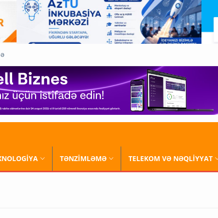
QƏ
XNOLOGİYA
TƏNZİMLƏMƏ
TELEKOM VƏ NƏQLİYYAT