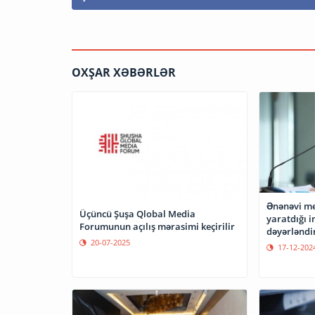
OXŞAR XƏBƏRLƏR
Ənənəvi med
Üçüncü Şuşa Qlobal Media
yaratdığı 
Forumunun açılış mərasimi keçirilir
dəyərləndi
20-07-2025
17-12-202