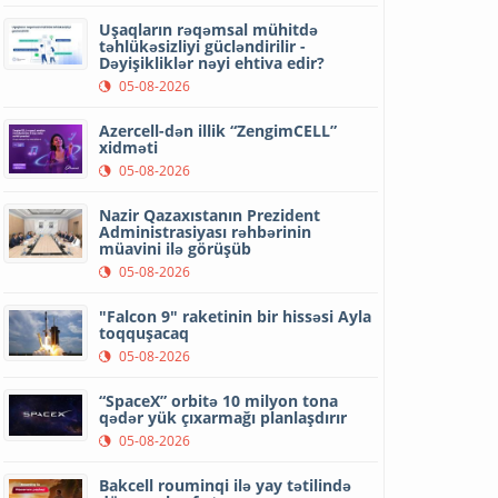
Uşaqların rəqəmsal mühitdə
təhlükəsizliyi gücləndirilir -
Dəyişikliklər nəyi ehtiva edir?
05-08-2026
Azercell-dən illik “ZengimCELL”
xidməti
05-08-2026
Nazir Qazaxıstanın Prezident
Administrasiyası rəhbərinin
müavini ilə görüşüb
05-08-2026
"Falcon 9" raketinin bir hissəsi Ayla
toqquşacaq
05-08-2026
“SpaceX” orbitə 10 milyon tona
qədər yük çıxarmağı planlaşdırır
05-08-2026
Bakcell rouminqi ilə yay tətilində