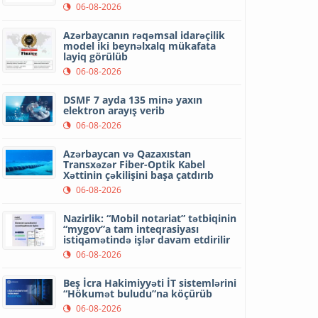
06-08-2026
Azərbaycanın rəqəmsal idarəçilik
model iki beynəlxalq mükafata
layiq görülüb
06-08-2026
DSMF 7 ayda 135 minə yaxın
elektron arayış verib
06-08-2026
Azərbaycan və Qazaxıstan
Transxəzər Fiber-Optik Kabel
Xəttinin çəkilişini başa çatdırıb
06-08-2026
Nazirlik: “Mobil notariat” tətbiqinin
“mygov”a tam inteqrasiyası
istiqamətində işlər davam etdirilir
06-08-2026
Beş İcra Hakimiyyəti İT sistemlərini
“Hökumət buludu”na köçürüb
06-08-2026