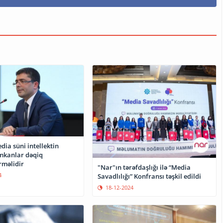
ia süni intellektin
imkanlar dəqiq
rməlidir
"Nar"ın tərəfdaşlığı ilə “Media
4
Savadlılığı” Konfransı təşkil edildi
18-12-2024