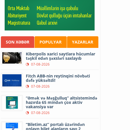
SON XƏBƏR
POPULYAR
YAZARLAR
Kiberpolis xarici saytlara hücumlar
təşkil edən şəxsləri saxlayıb
07-08-2026
Fitch ABB-nin reytinqini növbəti
dəfə yüksəltdi!
07-08-2026
“Əmək və Məşğulluq” altsistemində
hazırda 65 mindən çox aktiv
vakansiya var
07-08-2026
“Biletim.az” portalı üzərindən
onlayn bilet alanların sayı 2