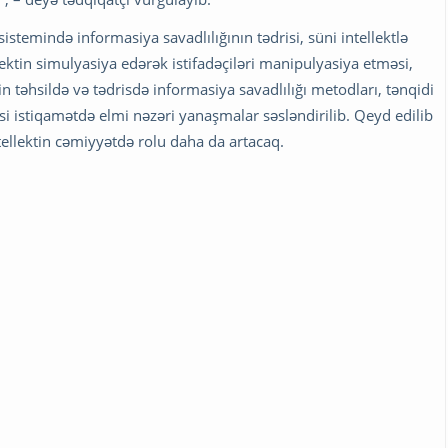
istemində informasiya savadlılığının tədrisi, süni intellektlə
lektin simulyasiya edərək istifadəçiləri manipulyasiya etməsi,
 təhsildə və tədrisdə informasiya savadlılığı metodları, tənqidi
si istiqamətdə elmi nəzəri yanaşmalar səsləndirilib. Qeyd edilib
ntellektin cəmiyyətdə rolu daha da artacaq.