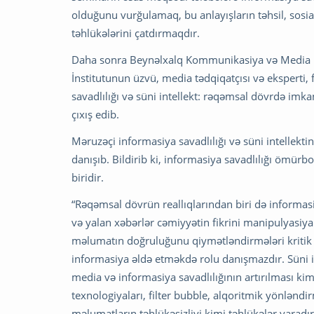
olduğunu vurğulamaq, bu anlayışların təhsil, sosi
təhlükələrini çatdırmaqdır.
Daha sonra Beynəlxalq Kommunikasiya və Media Mər
İnstitutunun üzvü, media tədqiqatçısı və eksperti, 
savadlılığı və süni intellekt: rəqəmsal dövrdə imk
çıxış edib.
Məruzəçi informasiya savadlılığı və süni intellekt
danışıb. Bildirib ki, informasiya savadlılığı ömürb
biridir.
“Rəqəmsal dövrün reallıqlarından biri də informas
və yalan xəbərlər cəmiyyətin fikrini manipulyasiya 
məlumatın doğruluğunu qiymətləndirmələri kritik ə
informasiya əldə etməkdə rolu danışmazdır. Süni int
media və informasiya savadlılığının artırılması k
texnologiyaları, filter bubble, alqoritmik yönlənd
məlumatların təhlükəsizliyi kimi təhlükələr yaradır