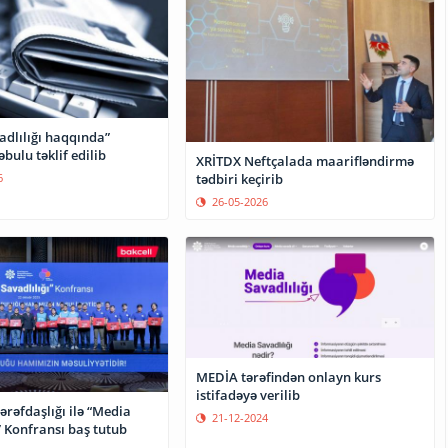
adlılığı haqqında”
ulu təklif edilib
XRİTDX Neftçalada maarifləndirmə
tədbiri keçirib
6
26-05-2026
MEDİA tərəfindən onlayn kurs
istifadəyə verilib
tərəfdaşlığı ilə “Media
21-12-2024
” Konfransı baş tutub