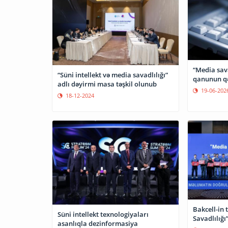
“Media sav
“Süni intellekt və media savadlılığı”
qanunun qəb
adlı dəyirmi masa təşkil olunub
19-06-202
18-12-2024
Bakcell-in 
Süni intellekt texnologiyaları
Savadlılığı
asanlıqla dezinformasiya