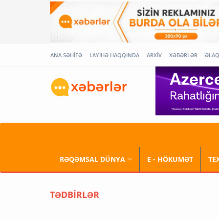
ANA SƏHİFƏ
LAYİHƏ HAQQINDA
ARXİV
XƏBƏRLƏR
ƏLA
RƏQƏMSAL DÜNYA
E - HÖKUMƏT
TE
TƏDBİRLƏR