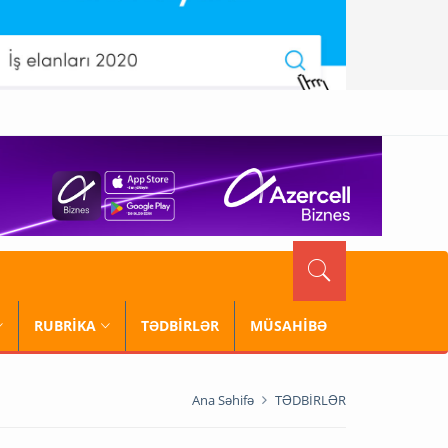
RUBRİKA
TƏDBİRLƏR
MÜSAHİBƏ
Ana Səhifə
TƏDBİRLƏR