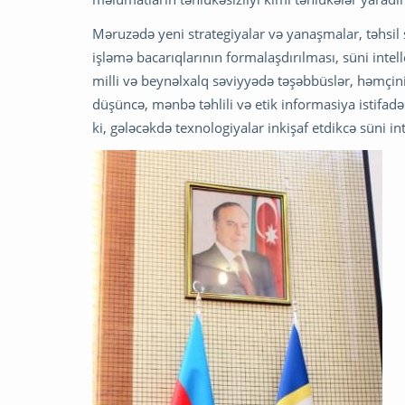
Məruzədə yeni strategiyalar və yanaşmalar, təhsil s
işləmə bacarıqlarının formalaşdırılması, süni intel
milli və beynəlxalq səviyyədə təşəbbüslər, həmçinin
düşüncə, mənbə təhlili və etik informasiya istifadə
ki, gələcəkdə texnologiyalar inkişaf etdikcə süni i