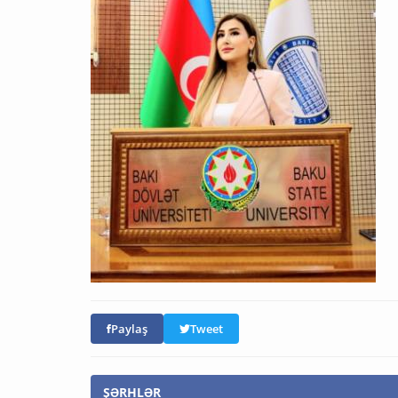
Paylaş
Tweet
ŞƏRHLƏR