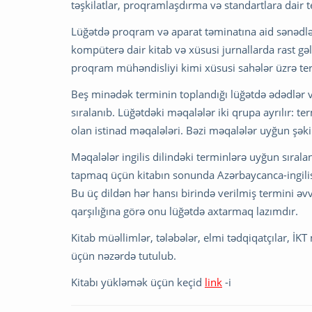
təşkilatlar, proqramlaşdırma və standartlara dair t
Lüğətdə proqram və aparat təminatına aid sənədlə
kompüterə dair kitab və xüsusi jurnallarda rast gə
proqram mühəndisliyi kimi xüsusi sahələr üzrə term
Beş minədək terminin toplandığı lüğətdə ədədlər v
sıralanıb. Lüğətdəki məqalələr iki qrupa ayrılır: t
olan istinad məqalələri. Bəzi məqalələr uyğun şək
Məqalələr ingilis dilindəki terminlərə uyğun sıral
tapmaq üçün kitabın sonunda Azərbaycanca-ingiliscə,
Bu üç dildən hər hansı birində verilmiş termini ə
qarşılığına görə onu lüğətdə axtarmaq lazımdır.
Kitab müəllimlər, tələbələr, elmi tədqiqatçılar, İK
üçün nəzərdə tutulub.
Kitabı yükləmək üçün keçid
link
-i