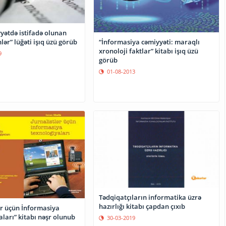
yyətdə istifadə olunan
lər” lüğəti işıq üzü görüb
“İnformasiya cəmiyyəti: maraqlı
xronoloji faktlar” kitabı işıq üzü
9
görüb
01-08-2013
Tədqiqatçıların informatika üzrə
hazırlığı kitabı çapdan çıxıb
ər üçün İnformasiya
Texnologiyaları” kitabı nəşr olunub
30-03-2019