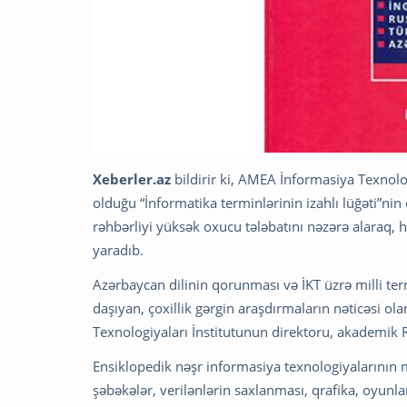
Xeberler.az
bildirir ki, AMEA İnformasiya Texnolog
olduğu “İnformatika terminlərinin izahlı lüğəti”nin
rəhbərliyi yüksək oxucu tələbatını nəzərə alaraq, 
yaradıb.
Azərbaycan dilinin qorunması və İKT üzrə milli t
daşıyan, çoxillik gərgin araşdırmaların nəticəsi o
Texnologiyaları İnstitutunun direktoru, akademik 
Ensiklopedik nəşr informasiya texnologiyalarının m
şəbəkələr, verilənlərin saxlanması, qrafika, oyunlar