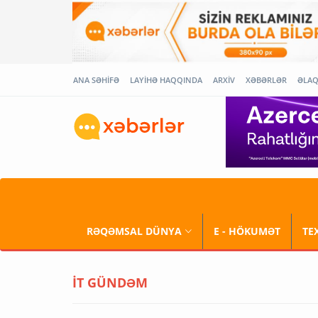
ANA SƏHİFƏ
LAYİHƏ HAQQINDA
ARXİV
XƏBƏRLƏR
ƏLA
RƏQƏMSAL DÜNYA
E - HÖKUMƏT
TE
İT GÜNDƏM