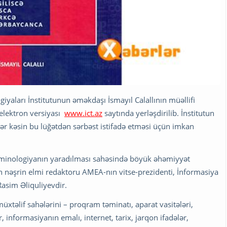
iyaları İnstitutunun əməkdaşı İsmayıl Calallının müəllifi
 elektron versiyası
www.ict.az
saytında yerləşdirilib. İnstitutun
hər kəsin bu lüğətdən sərbəst istifadə etməsi üçün imkan
erminologiyanın yaradılması sahəsində böyük əhəmiyyət
lan nəşrin elmi redaktoru AMEA-nın vitse-prezidenti, İnformasiya
Rasim Əliquliyevdir.
üxtəlif sahələrini – proqram təminatı, aparat vasitələri,
, informasiyanın emalı, internet, tarix, jarqon ifadələr,