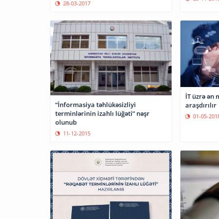
28-03-2017
İT üzrə ən 
“İnformasiya təhlükəsizliyi
araşdırılır
terminlərinin izahlı lüğəti” nəşr
01-05-201
olunub
11-12-2015