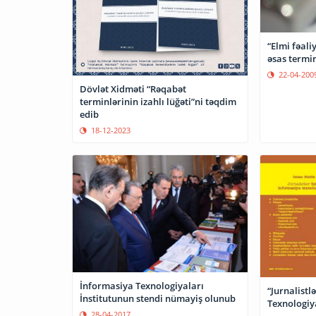
“Elmi fəali
əsas termin
22-04-200
Dövlət Xidməti “Rəqabət
terminlərinin izahlı lüğəti”ni təqdim
edib
18-12-2023
İnformasiya Texnologiyaları
“Jurnalistl
İnstitutunun stendi nümayiş olunub
28-04-2017