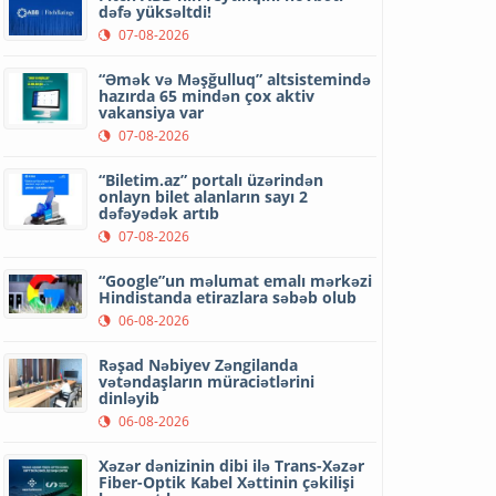
dəfə yüksəltdi!
07-08-2026
“Əmək və Məşğulluq” altsistemində
hazırda 65 mindən çox aktiv
vakansiya var
07-08-2026
“Biletim.az” portalı üzərindən
onlayn bilet alanların sayı 2
dəfəyədək artıb
07-08-2026
“Google”un məlumat emalı mərkəzi
Hindistanda etirazlara səbəb olub
06-08-2026
Rəşad Nəbiyev Zəngilanda
vətəndaşların müraciətlərini
dinləyib
06-08-2026
Xəzər dənizinin dibi ilə Trans-Xəzər
Fiber-Optik Kabel Xəttinin çəkilişi