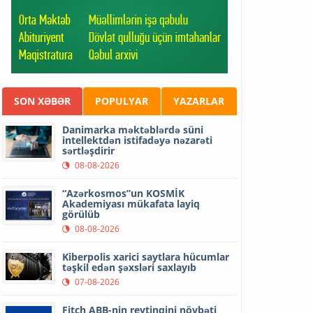
SON XƏBƏR
POPULYAR
YAZARLAR
Danimarka məktəblərdə süni
intellektdən istifadəyə nəzarəti
sərtləşdirir
08-08-2026
“Azərkosmos”un KOSMİK
Akademiyası mükafata layiq
görülüb
08-08-2026
Kiberpolis xarici saytlara hücumlar
təşkil edən şəxsləri saxlayıb
07-08-2026
Fitch ABB-nin reytinqini növbəti