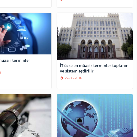
müasir terminlər
İT üzrə ən müasir terminlər toplanır
və sistemləşdirilir
8
27-06-2016