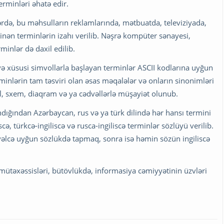
erminləri əhatə edir.
rdə, bu məhsulların reklamlarında, mətbuatda, televiziyada,
linən terminlərin izahı verilib. Nəşrə kompüter sənayesi,
inlər də daxil edilib.
ə xüsusi simvollarla başlayan terminlər ASCII kodlarına uyğun
erminlərin tam təsviri olan əsas məqalələr və onların sinonimləri
il, sxem, diaqram və ya cədvəllərlə müşayiət olunub.
andığından Azərbaycan, rus və ya türk dilində hər hansı termini
 türkcə-ingiliscə və rusca-ingiliscə terminlər sözlüyü verilib.
vvəlcə uyğun sözlükdə tapmaq, sonra isə həmin sözün ingiliscə
T mütəxəssisləri, bütövlükdə, informasiya cəmiyyətinin üzvləri