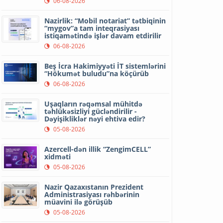
06-08-2026
Nazirlik: “Mobil notariat” tətbiqinin
“mygov”a tam inteqrasiyası
istiqamətində işlər davam etdirilir
06-08-2026
Beş İcra Hakimiyyəti İT sistemlərini
“Hökumət buludu”na köçürüb
06-08-2026
Uşaqların rəqəmsal mühitdə
təhlükəsizliyi gücləndirilir -
Dəyişikliklər nəyi ehtiva edir?
05-08-2026
Azercell-dən illik “ZengimCELL”
xidməti
05-08-2026
Nazir Qazaxıstanın Prezident
Administrasiyası rəhbərinin
müavini ilə görüşüb
05-08-2026