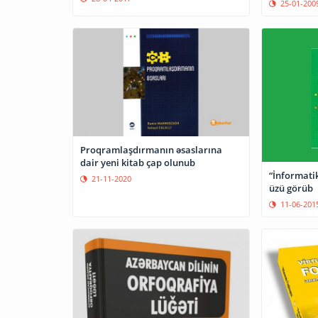
25-01-200
Proqramlaşdırmanın əsaslarına
dair yeni kitab çap olunub
“İnformatik
21-11-2020
üzü görüb
11-06-201