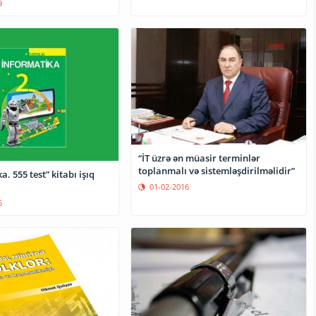
9
“İT üzrə ən müasir terminlər
toplanmalı və sistemləşdirilməlidir”
a. 555 test” kitabı işıq
01-02-2016
5