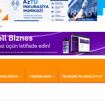
QƏ
XNOLOGİYA
TƏNZİMLƏMƏ
TELEKOM VƏ NƏQLİYYAT