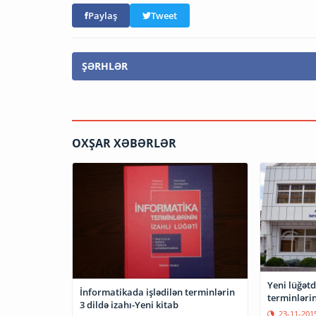
Paylaş
Tweet
ŞƏRHLƏR
OXŞAR XƏBƏRLƏR
Yeni lüğətd
İnformatikada işlədilən terminlərin
terminlərin
3 dildə izahı-Yeni kitab
23-11-201