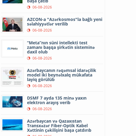
başa çatıb
06-08-2026
AZCON-a "Azərkosmos"la bağlı yeni
səlahiyyətlər verilib
06-08-2026
“Meta”nın süni intellekti test
zamanı başqa şirkətin sisteminə
daxil olub
06-08-2026
Azərbaycanın rəqəmsal idarəçilik
model iki beynəlxalq mükafata
layiq görülüb
06-08-2026
DSMF 7 ayda 135 minə yaxın
elektron arayış verib
06-08-2026
Azərbaycan və Qazaxıstan
Transxəzər Fiber-Optik Kabel
Xəttinin çəkilişini başa çatdırıb