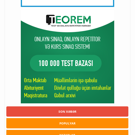
SON XƏBƏR
POPULYAR