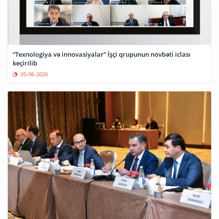
“Texnologiya və innovasiyalar” İşçi qrupunun növbəti iclası
keçirilib
05-06-2026