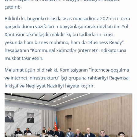
çatdırıb.
Bildirib ki, bugünkü iclasda əsas məqsədimiz 2025-ci il üzrə
qarşıda duran vəzifələri müəyyənləşdirərək növbəti ilin Yol
Xəritəsini təkmilləşdirməkdir ki, bu tədbirlərin icrası
yekunda həm biznes mühitinə, həm də “Business Ready”
hesabatının “Kommunal xidmətlər (internet)” indikatoruna
müsbət təsir etsin.
Məlumat üçün bildirək ki, Komissiyanın “İnternetə qoşulma
və internet infrastrukturu” İşçi qrupuna rəhbərliyi Rəqəmsal
İnkişaf və Nəqliyyat Nazirliyi həyata keçirir.