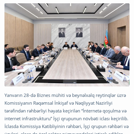
Yanvarın 28-də Biznes mühiti və beynəlxalq reytinqlər üzrə
Komissiyanın Rəqəmsal İnkişaf və Nəqliyyat Nazirliyi
tərəfindən rəhbərliyi həyata keçirilən “İnternetə qoşulma və
internet infrastrukturu” İşçi qrupunun növbəti iclası keçirilib.
İclasda Komissiya Katibliyinin rəhbəri, İşçi qrupun rəhbəri və