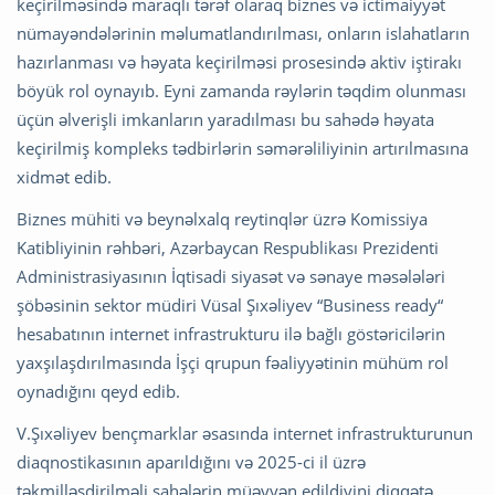
keçirilməsində maraqlı tərəf olaraq biznes və ictimaiyyət
nümayəndələrinin məlumatlandırılması, onların islahatların
hazırlanması və həyata keçirilməsi prosesində aktiv iştirakı
böyük rol oynayıb. Eyni zamanda rəylərin təqdim olunması
üçün əlverişli imkanların yaradılması bu sahədə həyata
keçirilmiş kompleks tədbirlərin səmərəliliyinin artırılmasına
xidmət edib.
Biznes mühiti və beynəlxalq reytinqlər üzrə Komissiya
Katibliyinin rəhbəri, Azərbaycan Respublikası Prezidenti
Administrasiyasının İqtisadi siyasət və sənaye məsələləri
şöbəsinin sektor müdiri Vüsal Şıxəliyev “Business ready“
hesabatının internet infrastrukturu ilə bağlı göstəricilərin
yaxşılaşdırılmasında İşçi qrupun fəaliyyətinin mühüm rol
oynadığını qeyd edib.
V.Şıxəliyev bençmarklar əsasında internet infrastrukturunun
diaqnostikasının aparıldığını və 2025-ci il üzrə
təkmilləşdirilməli sahələrin müəyyən edildiyini diqqətə