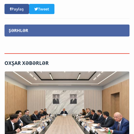
Paylaş
Tweet
ŞƏRHLƏR
OXŞAR XƏBƏRLƏR