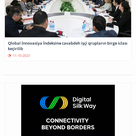
Qlobal İnnovasiya İndeksinə cavabdeh işçi qrupların birgə iclası
keçirilib
11-10-2023