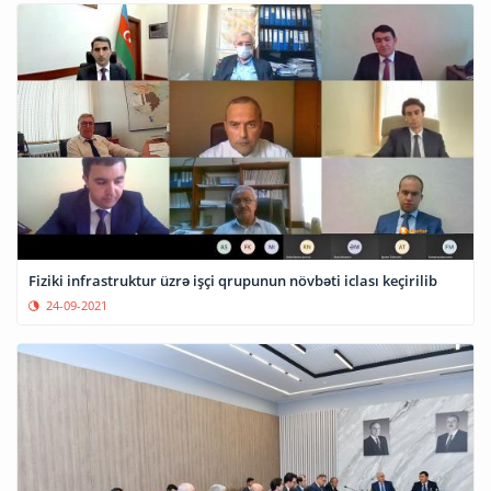
Fiziki infrastruktur üzrə işçi qrupunun növbəti iclası keçirilib
24-09-2021