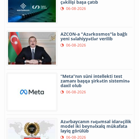
çəkilişi başa çatıb
06-08-2026
AZCON-a "Azərkosmos"la bağlı
yeni səlahiyyətlər verilib
06-08-2026
“Meta”nın süni intellekti test
zamanı başqa şirkətin sisteminə
daxil olub
06-08-2026
Azərbaycanın rəqəmsal idarəçilik
model iki beynəlxalq mükafata
layiq görülüb
06-08-2026