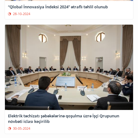
“Qlobal İnnovasiya İndeksi 2024” ətraflı təhlil olunub
28-10-2024
Elektrik təchizatı şəbəkələrinə qoşulma üzrə İşçi Qrupunun
növbəti iclası keçirilib
30-05-2024