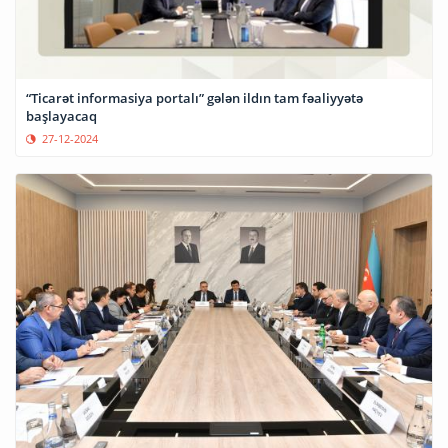
“Ticarət informasiya portalı” gələn ildın tam fəaliyyətə
başlayacaq
27-12-2024