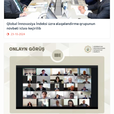
Qlobal İnnovasiya İndeksi üzrə əlaqələndirmə qrupunun
növbəti iclası keçirilib
23-10-2024