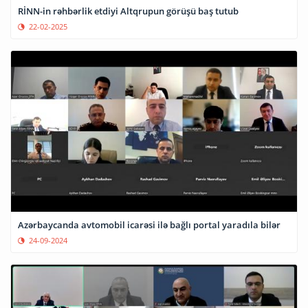
RİNN-in rəhbərlik etdiyi Altqrupun görüşü baş tutub
22-02-2025
Azərbaycanda avtomobil icarəsi ilə bağlı portal yaradıla bilər
24-09-2024