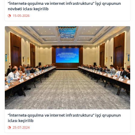
“İnternetə qoşulma və internet infrastrukturu” İşçi qrupunun
növbəti iclası keçirilib
15-05-2026
“İnternetə qoşulma və internet infrastrukturu” işçi qrupunun
iclası keçirilib
25-07-2024