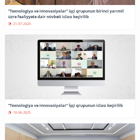
“Texnologiya və innovasiyalar” işçi qrupunun birinci yarımil
üzrə fəaliyyətə dair növbəti iclası keçirilib
21-07-2024
“Texnologiya və innovasiyalar” İşçi qrupunun iclası keçirilib
10-06-2025