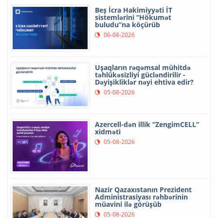
Beş İcra Hakimiyyəti İT
sistemlərini “Hökumət
buludu”na köçürüb
06-08-2026
Uşaqların rəqəmsal mühitdə
təhlükəsizliyi gücləndirilir -
Dəyişikliklər nəyi ehtiva edir?
05-08-2026
Azercell-dən illik “ZengimCELL”
xidməti
05-08-2026
Nazir Qazaxıstanın Prezident
Administrasiyası rəhbərinin
müavini ilə görüşüb
05-08-2026