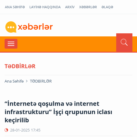
ANA SƏHİFƏ
LAYİHƏ HAQQINDA
ARXİV
XƏBƏRLƏR
ƏLAQƏ
TƏDBİRLƏR
Ana Səhifə
TƏDBİRLƏR
“İnternetə qoşulma və internet
infrastrukturu” İşçi qrupunun iclası
keçirilib
28-01-2025
17:45