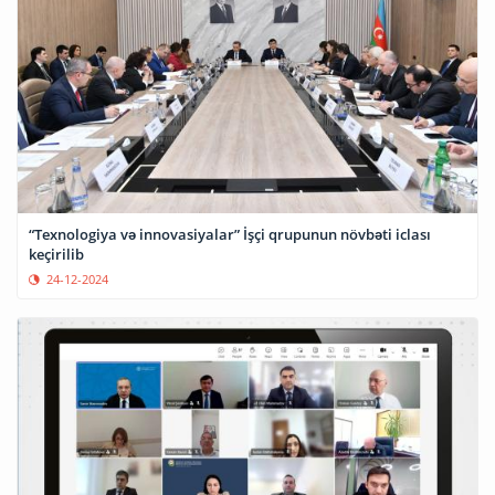
“Texnologiya və innovasiyalar” İşçi qrupunun növbəti iclası
keçirilib
24-12-2024