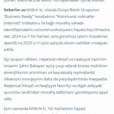
üzvləri, eləcə də özəl sektor nümayəndələri iştirak ediblər.
Xeberler.az
bildirir ki, iclasda Dünya Bankı Qrupunun
“Business Ready” hesabatının “Kommunal xidmətlər
(internet)” indikatoru ilə bağlı müvafiq sahədə
təkmilləşmələrin və kommunikasiyanın həyata keçirilməsinə
dair 2024-cü il Yol Xəritəsi üzrə görülmüş işlərin müzakirəsi
aparılıb və 2025-ci il üçün qarşıda duran vəzifələr müəyyən
edilib.
İşçi qrupun rəhbəri, rəqəmsal inkişaf və nəqliyyat nazirinin
müavini Şahin Babayev açılış çıxışı edərək biznes mühitinin
əlverişliliyinin artırılması və beynəlxalq reytinqlərdə
ölkəmizin mövqeyinin daha da yaxşılaşdırılması məqsədilə
Rəqəmsal İnkişaf və Nəqliyyat Nazirliyi və digər aidiyyəti
qurumlar tərəfindən müvafiq tədbirlərin görüldüyünü qeyd
edib.
Eyni zamanda bildirib ki, Yol Xəritəsinin həyata