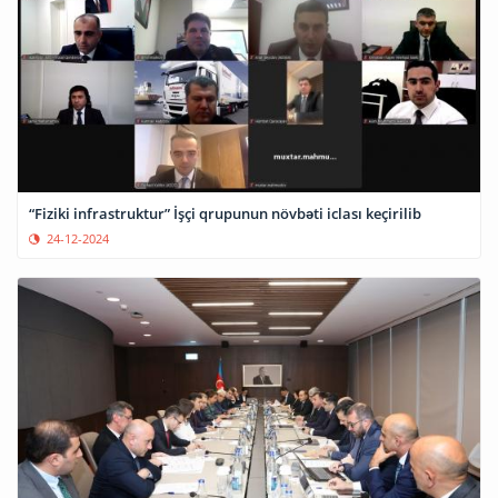
“Fiziki infrastruktur” İşçi qrupunun növbəti iclası keçirilib
24-12-2024