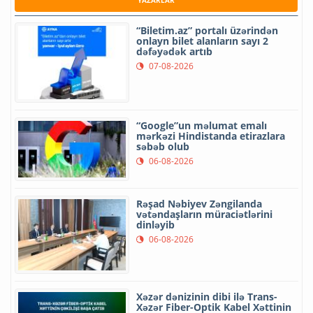
YAZARLAR
“Biletim.az” portalı üzərindən
onlayn bilet alanların sayı 2
dəfəyədək artıb
07-08-2026
“Google”un məlumat emalı
mərkəzi Hindistanda etirazlara
səbəb olub
06-08-2026
Rəşad Nəbiyev Zəngilanda
vətəndaşların müraciətlərini
dinləyib
06-08-2026
Xəzər dənizinin dibi ilə Trans-
Xəzər Fiber-Optik Kabel Xəttinin