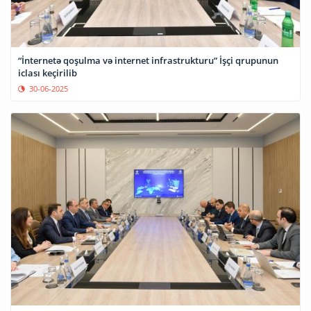
“İnternetə qoşulma və internet infrastrukturu” İşçi qrupunun
iclası keçirilib
30-06-2025