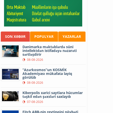
SON XƏBƏR
POPULYAR
YAZARLAR
Danimarka məktəblərdə süni
intellektdən istifadəyə nəzarəti
sərtləşdirir
08-08-2026
“Azərkosmos”un KOSMİK
Akademiyası mükafata layiq
görülüb
08-08-2026
Kiberpolis xarici saytlara hücumlar
təşkil edən şəxsləri saxlayıb
07-08-2026
Fitch ABB-nin reytinqini növbəti