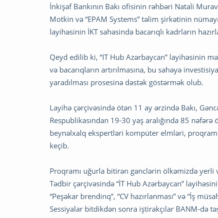
İnkişaf Bankının Bakı ofisinin rəhbəri Natali Murav
Motkin və “EPAM Systems” təlim şirkətinin nümayə
layihəsinin İKT sahəsində bacarıqlı kadrların hazı
Qeyd edilib ki, “IT Hub Azərbaycan” layihəsinin mə
və bacarıqların artırılmasına, bu sahəyə investisiya
yaradılması prosesinə dəstək göstərmək olub.
Layihə çərçivəsində ötən 11 ay ərzində Bakı, Gən
Respublikasından 19-30 yaş aralığında 85 nəfərə öd
beynəlxalq ekspertləri kompüter elmləri, proqraml
keçib.
Proqramı uğurla bitirən gənclərin ölkəmizdə yerli v
Tədbir çərçivəsində “İT Hub Azərbaycan” layihəsini
“Peşəkar brendinq”, “CV hazırlanması” və “İş müsahi
Sessiyalar bitdikdən sonra iştirakçılar BANM-də təş