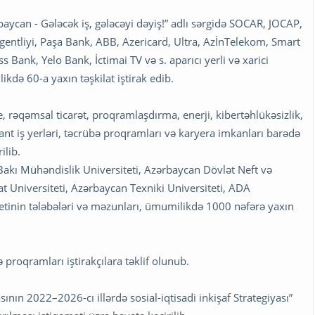
ycan - Gələcək iş, gələcəyi dəyiş!” adlı sərgidə SOCAR, JOCAP,
gentliyi, Paşa Bank, ABB, Azericard, Ultra, AzİnTelekom, Smart
 Bank, Yelo Bank, İctimai TV və s. aparıcı yerli və xarici
kdə 60-a yaxın təşkilat iştirak edib.
rəqəmsal ticarət, proqramlaşdırma, enerji, kibertəhlükəsizlik,
nt iş yerləri, təcrübə proqramları və karyera imkanları barədə
ilib.
Bakı Mühəndislik Universiteti, Azərbaycan Dövlət Neft və
t Universiteti, Azərbaycan Texniki Universiteti, ADA
itetinin tələbələri və məzunları, ümumilikdə 1000 nəfərə yaxın
proqramları iştirakçılara təklif olunub.
nın 2022–2026-cı illərdə sosial-iqtisadi inkişaf Strategiyası”