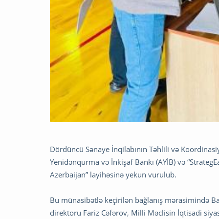
Dördüncü Sənaye İnqilabının Təhlili və Koordinasi
Yenidənqurma və İnkişaf Bankı (AYİB) və “StrategEas
Azerbaijan” layihəsinə yekun vurulub.
Bu münasibətlə keçirilən bağlanış mərasimində Ba
direktoru Fariz Cəfərov, Milli Məclisin İqtisadi si