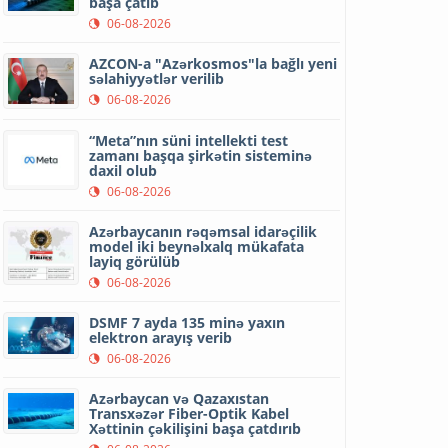
başa çatıb
06-08-2026
AZCON-a "Azərkosmos"la bağlı yeni
səlahiyyətlər verilib
06-08-2026
“Meta”nın süni intellekti test
zamanı başqa şirkətin sisteminə
daxil olub
06-08-2026
Azərbaycanın rəqəmsal idarəçilik
model iki beynəlxalq mükafata
layiq görülüb
06-08-2026
DSMF 7 ayda 135 minə yaxın
elektron arayış verib
06-08-2026
Azərbaycan və Qazaxıstan
Transxəzər Fiber-Optik Kabel
Xəttinin çəkilişini başa çatdırıb