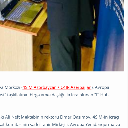
ya Mərkəzi (
4SİM Azərbaycan / C4IR Azerbaijan
), Avropa
t” təşkilatının birgə əməkdaşlığı ilə icra olunan “IT Hub
kı Ali Neft Məktəbinin rektoru Elmar Qasımov, 4SİM-in icraçı
yasət komitəsinin sədri Tahir Mirkişili, Avropa Yenidənqurma və