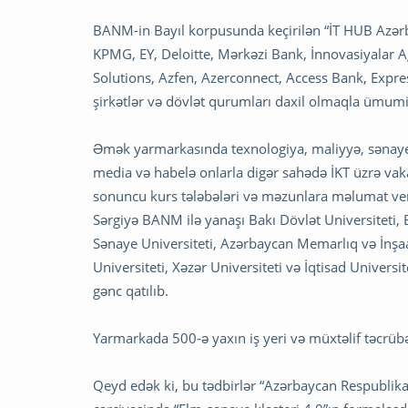
BANM-in Bayıl korpusunda keçirilən “İT HUB Azərba
KPMG, EY, Deloitte, Mərkəzi Bank, İnnovasiyalar A
Solutions, Azfen, Azerconnect, Access Bank, Express
şirkətlər və dövlət qurumları daxil olmaqla ümumili
Əmək yarmarkasında texnologiya, maliyyə, sənaye, 
media və habelə onlarla digər sahədə İKT üzrə vaka
sonuncu kurs tələbələri və məzunlara məlumat ver
Sərgiyə BANM ilə yanaşı Bakı Dövlət Universiteti, 
Sənaye Universiteti, Azərbaycan Memarlıq və İnşaa
Universiteti, Xəzər Universiteti və İqtisad Univers
gənc qatılıb.
Yarmarkada 500-ə yaxın iş yeri və müxtəlif təcrübə 
Qeyd edək ki, bu tədbirlər “Azərbaycan Respublikası