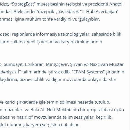
idze, “StrategEast” müəssisəsinin təsisçisi və prezidenti Anatoli
ndəsi Aleksander Yazepçik çıxış edərək “IT Hub Azerbaijan”
rlanması işinə mühüm töhfə verdiyini vurğulayıblar.
qsədi regionlarda informasiya texnologiyaları sahəsində bilik
ların cəlbinə, yeni iş yerləri və karyera imkanlarının
cə, Sumqayıt, Lənkəran, Mingəçevir, Şirvan və Naxçıvan Muxtar
ənişsiz İT təlimlərində iştirak edib. “EPAM Systems” şirkətinin
aşdırma, biznes təhlili və digər mövzularda onlayn dərslər
ə xarici şirkətlərdə işlə təmin edilməsi nəzərdə tutulub.
n məzunları və Bakı Ali Neft Məktəbinin bir qrup tələbəsi üçün
bəsinə hazırlıq” mövzularında təlim sessiyaları keçirilib.
kil olunmuş karyera sərgisinə qatılıblar.