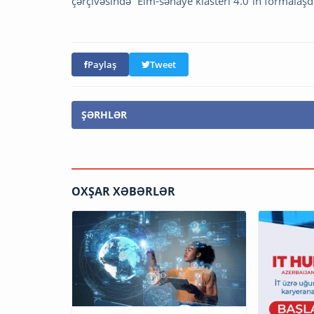
çərçivəsində “Elm-sənaye klasteri 4.0”ın formalaşdı
Paylaş
Tweet
ŞƏRHLƏR
OXŞAR XƏBƏRLƏR