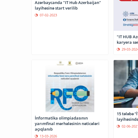
Azərbaycanda "IT Hub Azerbaijan"
layihəsinə start verilib
07-02-2023
"IT HUB Az
karyera sər
29-03-202
15 tələbə 
İnformatika olimpiadasının
layihəsind
yarımfinal mərhələsinin nəticələri
02-06-202
açıqlanıb
13-03-2026