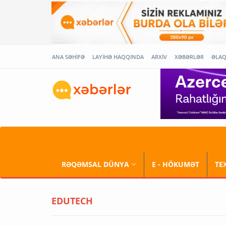
ANA SƏHİFƏ
LAYİHƏ HAQQINDA
ARXİV
XƏBƏRLƏR
ƏLA
RƏQƏMSAL DÜNYA
E - HÖKUMƏT
TE
EDUTECH