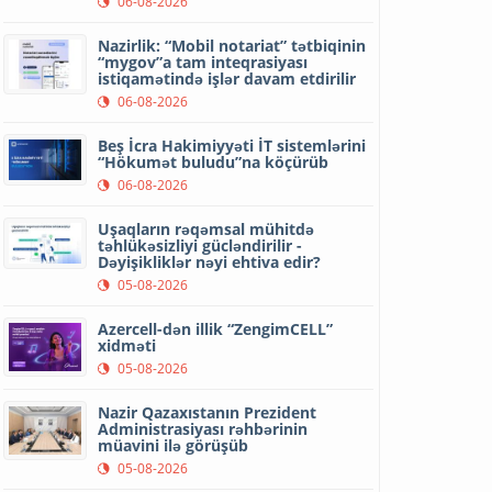
06-08-2026
Nazirlik: “Mobil notariat” tətbiqinin
“mygov”a tam inteqrasiyası
istiqamətində işlər davam etdirilir
06-08-2026
Beş İcra Hakimiyyəti İT sistemlərini
“Hökumət buludu”na köçürüb
06-08-2026
Uşaqların rəqəmsal mühitdə
təhlükəsizliyi gücləndirilir -
Dəyişikliklər nəyi ehtiva edir?
05-08-2026
Azercell-dən illik “ZengimCELL”
xidməti
05-08-2026
Nazir Qazaxıstanın Prezident
Administrasiyası rəhbərinin
müavini ilə görüşüb
05-08-2026