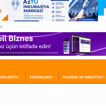
QƏ
XNOLOGİYA
TƏNZİMLƏMƏ
TELEKOM VƏ NƏQLİYYAT