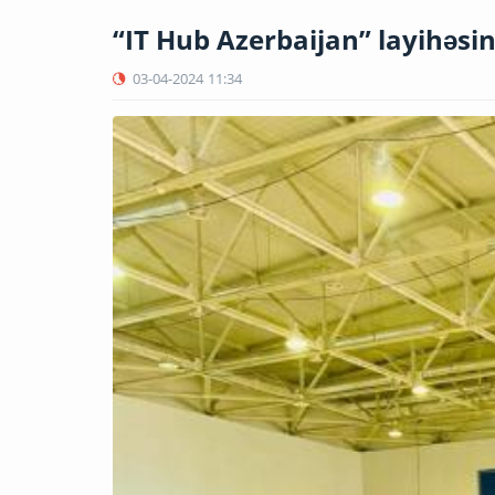
“IT Hub Azerbaijan” layihəsi
03-04-2024
11:34