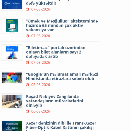
dəfə yüksəltdi!
07-08-2026
“Əmək və Məşğulluq” altsistemində
hazırda 65 mindən çox aktiv
vakansiya var
07-08-2026
“Biletim.az” portalı üzərindən
onlayn bilet alanların sayı 2
dəfəyədək artıb
07-08-2026
“Google”un məlumat emalı mərkəzi
Hindistanda etirazlara səbəb olub
06-08-2026
Rəşad Nəbiyev Zəngilanda
vətəndaşların müraciətlərini
dinləyib
06-08-2026
Xəzər dənizinin dibi ilə Trans-Xəzər
Fiber-Optik Kabel Xəttinin çəkilişi