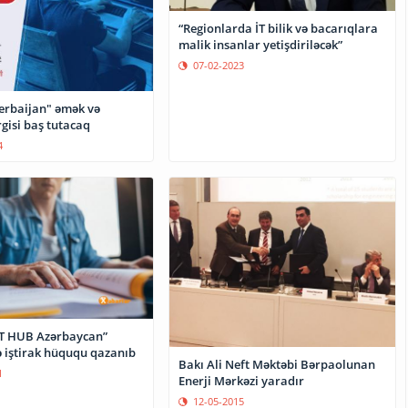
“Regionlarda İT bilik və bacarıqlara
malik insanlar yetişdiriləcək”
07-02-2023
erbaijan" əmək və
gisi baş tutacaq
4
“İT HUB Azərbaycan”
ə iştirak hüququ qazanıb
Bakı Ali Neft Məktəbi Bərpaolunan
1
Enerji Mərkəzi yaradır
12-05-2015