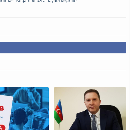
rılması istiqaməti üzrə həyata keçirilib