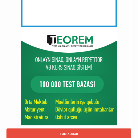
SON XƏBƏR