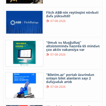
Fitch ABB-nin reytinqini növbəti
dəfə yüksəltdi!
07-08-2026
“Əmək və Məşğulluq”
altsistemində hazırda 65 mindən
çox aktiv vakansiya var
07-08-2026
“Biletim.az” portalı üzərindən
onlayn bilet alanların sayı 2
dəfəyədək artıb
07-08-2026