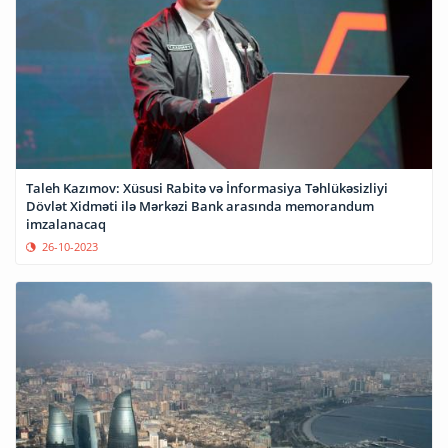
Taleh Kazımov: Xüsusi Rabitə və İnformasiya Təhlükəsizliyi
Dövlət Xidməti ilə Mərkəzi Bank arasında memorandum
imzalanacaq
26-10-2023