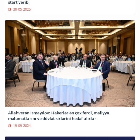
start verib
30-05-2025
Allahverən İsmayılov: Hakerlər ən çox fərdi, maliyyə
məlumatlarını və dövlət sirlərini hədəf alırlar
19-09-2024