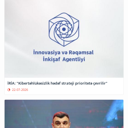
İRİA: "Kibertəhlükəsizlik hədəf strateji prioritetə çevrilir"
22-07-2026