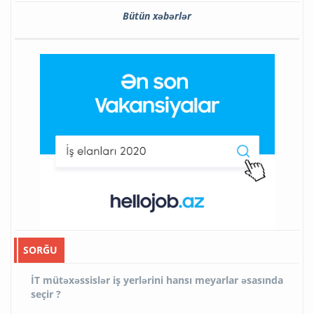
Bütün xəbərlər
SORĞU
İT mütəxəssislər iş yerlərini hansı meyarlar əsasında
seçir ?