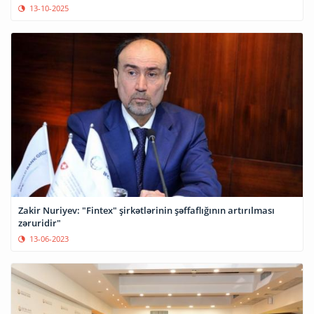
13-10-2025
Zakir Nuriyev: "Fintex" şirkətlərinin şəffaflığının artırılması
zəruridir"
13-06-2023