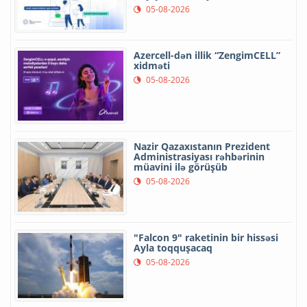
05-08-2026
Azercell-dən illik “ZengimCELL”
xidməti
05-08-2026
Nazir Qazaxıstanın Prezident
Administrasiyası rəhbərinin
müavini ilə görüşüb
05-08-2026
"Falcon 9" raketinin bir hissəsi
Ayla toqquşacaq
05-08-2026