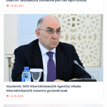
Elektron Təhlükəsizlik Xidmətinə yeni rəis təyin olunub
18-08-2023
Akademik: Milli Kibertəhlükəsizlik Agentliyi ölkədə
kibertəhlükəsizlik sistemini gücləndirəcək
16-06-2026