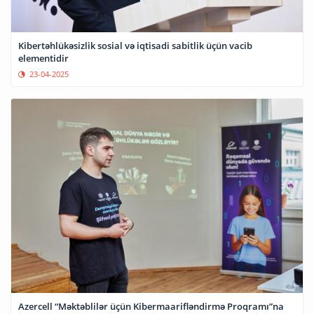
Kibertəhlükəsizlik sosial və iqtisadi sabitlik üçün vacib
elementidir
23-04-2025
Azercell “Məktəblilər üçün Kibermaarifləndirmə Proqramı”na