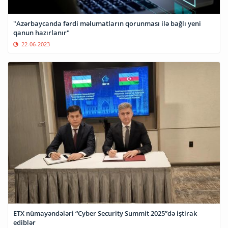
"Azərbaycanda fərdi məlumatların qorunması ilə bağlı yeni
qanun hazırlanır"
22-06-2023
ETX nümayəndələri “Cyber Security Summit 2025”də iştirak
ediblər