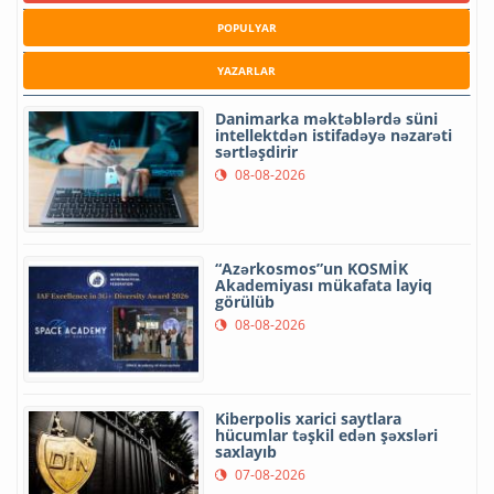
POPULYAR
YAZARLAR
Danimarka məktəblərdə süni
intellektdən istifadəyə nəzarəti
sərtləşdirir
08-08-2026
“Azərkosmos”un KOSMİK
Akademiyası mükafata layiq
görülüb
08-08-2026
Kiberpolis xarici saytlara
hücumlar təşkil edən şəxsləri
saxlayıb
07-08-2026