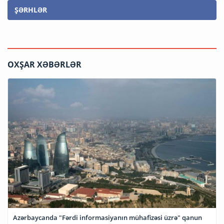
ŞƏRHLƏR
OXŞAR XƏBƏRLƏR
Azərbaycanda "Fərdi informasiyanın mühafizəsi üzrə" qanun