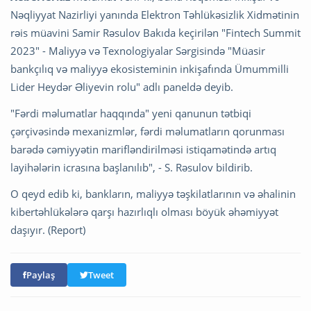
Nəqliyyat Nazirliyi yanında Elektron Təhlükəsizlik Xidmətinin
rəis müavini Samir Rəsulov Bakıda keçirilən "Fintech Summit
2023" - Maliyyə və Texnologiyalar Sərgisində "Müasir
bankçılıq və maliyyə ekosisteminin inkişafında Ümummilli
Lider Heydər Əliyevin rolu" adlı paneldə deyib.
"Fərdi məlumatlar haqqında" yeni qanunun tətbiqi
çərçivəsində mexanizmlər, fərdi məlumatların qorunması
barədə cəmiyyətin marifləndirilməsi istiqamətində artıq
layihələrin icrasına başlanılıb", - S. Rəsulov bildirib.
O qeyd edib ki, bankların, maliyyə təşkilatlarının və əhalinin
kibertəhlükələrə qarşı hazırlıqlı olması böyük əhəmiyyət
daşıyır. (Report)
Paylaş
Tweet