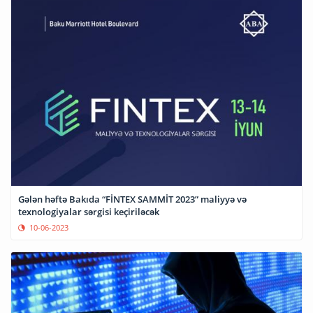
Gələn həftə Bakıda “FİNTEX SAMMİT 2023” maliyyə və
texnologiyalar sərgisi keçiriləcək
10-06-2023