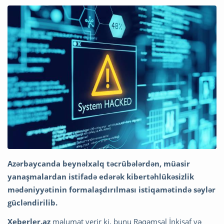
Azərbaycanda beynəlxalq təcrübələrdən, müasir
yanaşmalardan istifadə edərək kibertəhlükəsizlik
mədəniyyətinin formalaşdırılması istiqamətində səylər
gücləndirilib.
Xeberler.az
məlumat verir ki, bunu Rəqəmsal İnkişaf və