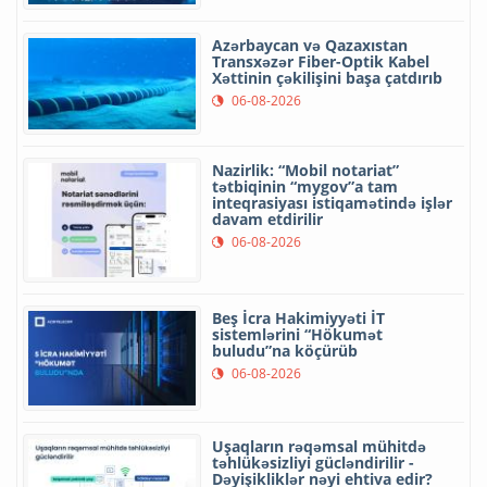
Azərbaycan və Qazaxıstan
Transxəzər Fiber-Optik Kabel
Xəttinin çəkilişini başa çatdırıb
06-08-2026
Nazirlik: “Mobil notariat”
tətbiqinin “mygov”a tam
inteqrasiyası istiqamətində işlər
davam etdirilir
06-08-2026
Beş İcra Hakimiyyəti İT
sistemlərini “Hökumət
buludu”na köçürüb
06-08-2026
Uşaqların rəqəmsal mühitdə
təhlükəsizliyi gücləndirilir -
Dəyişikliklər nəyi ehtiva edir?