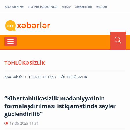
ANA SƏHİFƏ
LAYİHƏ HAQQINDA
ARXİV
XƏBƏRLƏR
ƏLAQƏ
TƏHLÜKƏSİZLİK
Ana Səhifə
TEXNOLOGİYA
TƏHLÜKƏSİZLİK
“Kibertəhlükəsizlik mədəniyyətinin
formalaşdırılması istiqamətində səylər
gücləndirilib”
13-06-2023
11:34