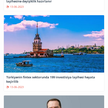
layihəsinə dəyişiklik hazırlanır
13-06-2023
Türkiyənin fintex sektorunda 199 investisiya layihəsi həyata
keçirilib
13-06-2023