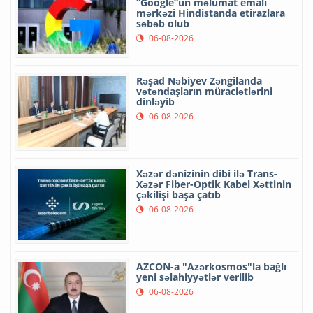
“Google”un məlumat emalı
mərkəzi Hindistanda etirazlara
səbəb olub
06-08-2026
Rəşad Nəbiyev Zəngilanda
vətəndaşların müraciətlərini
dinləyib
06-08-2026
Xəzər dənizinin dibi ilə Trans-
Xəzər Fiber-Optik Kabel Xəttinin
çəkilişi başa çatıb
06-08-2026
AZCON-a "Azərkosmos"la bağlı
yeni səlahiyyətlər verilib
06-08-2026