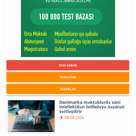
SON XƏBƏR
POPULYAR
YAZARLAR
Danimarka məktəblərdə süni
intellektdən istifadəyə nəzarəti
sərtləşdirir
08-08-2026