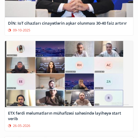
DİN: IoT cihazları cinayətlərin aşkar olunması 30-40 faiz artırır
09-10-2025
ETX fərdi məlumatların mühafizəsi sahəsində layihəyə start
verib
26-05-2026