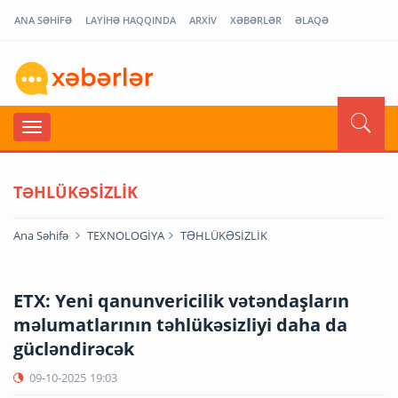
ANA SƏHİFƏ
LAYİHƏ HAQQINDA
ARXİV
XƏBƏRLƏR
ƏLAQƏ
TƏHLÜKƏSİZLİK
Ana Səhifə
TEXNOLOGİYA
TƏHLÜKƏSİZLİK
ETX: Yeni qanunvericilik vətəndaşların
məlumatlarının təhlükəsizliyi daha da
gücləndirəcək
09-10-2025
19:03