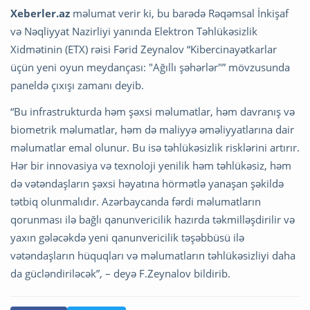
Xeberler.az
məlumat verir ki, bu barədə Rəqəmsal İnkişaf
və Nəqliyyat Nazirliyi yanında Elektron Təhlükəsizlik
Xidmətinin (ETX) rəisi Fərid Zeynalov “Kibercinayətkarlar
üçün yeni oyun meydançası: "Ağıllı şəhərlər"” mövzusunda
paneldə çıxışı zamanı deyib.
“Bu infrastrukturda həm şəxsi məlumatlar, həm davranış və
biometrik məlumatlar, həm də maliyyə əməliyyatlarına dair
məlumatlar emal olunur. Bu isə təhlükəsizlik risklərini artırır.
Hər bir innovasiya və texnoloji yenilik həm təhlükəsiz, həm
də vətəndaşların şəxsi həyatına hörmətlə yanaşan şəkildə
tətbiq olunmalıdır. Azərbaycanda fərdi məlumatların
qorunması ilə bağlı qanunvericilik hazırda təkmilləşdirilir və
yaxın gələcəkdə yeni qanunvericilik təşəbbüsü ilə
vətəndaşların hüquqları və məlumatların təhlükəsizliyi daha
da gücləndiriləcək”, – deyə F.Zeynalov bildirib.