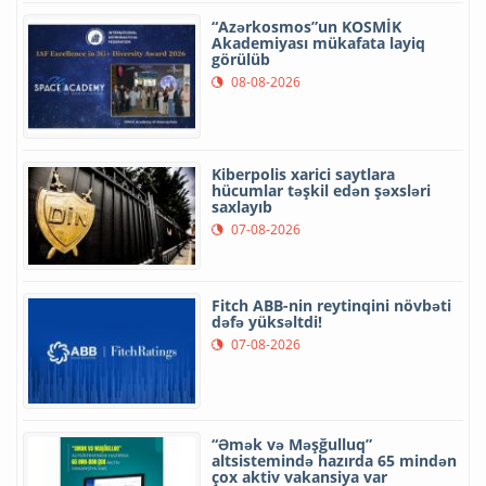
“Azərkosmos”un KOSMİK
Akademiyası mükafata layiq
görülüb
08-08-2026
Kiberpolis xarici saytlara
hücumlar təşkil edən şəxsləri
saxlayıb
07-08-2026
Fitch ABB-nin reytinqini növbəti
dəfə yüksəltdi!
07-08-2026
“Əmək və Məşğulluq”
altsistemində hazırda 65 mindən
çox aktiv vakansiya var