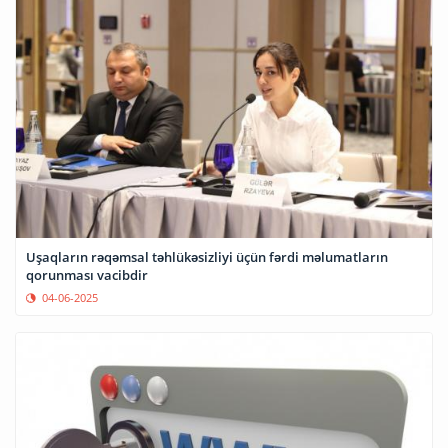
Uşaqların rəqəmsal təhlükəsizliyi üçün fərdi məlumatların
qorunması vacibdir
04-06-2025