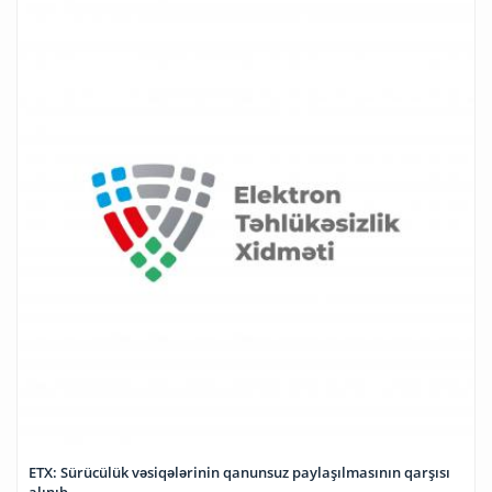
ETX: Sürücülük vəsiqələrinin qanunsuz paylaşılmasının qarşısı