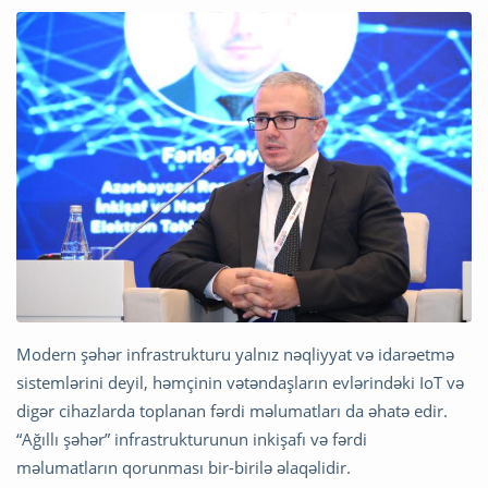
Modern şəhər infrastrukturu yalnız nəqliyyat və idarəetmə
sistemlərini deyil, həmçinin vətəndaşların evlərindəki IoT və
digər cihazlarda toplanan fərdi məlumatları da əhatə edir.
“Ağıllı şəhər” infrastrukturunun inkişafı və fərdi
məlumatların qorunması bir-birilə əlaqəlidir.