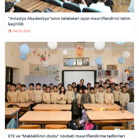
"Aviasiya Akademiya"sının tələbələri üçün maarifləndirici təlim
keçirilib
04-05-2026
ETX və “Məktəblinin dostu” növbəti maarifləndirmə tədbirləri