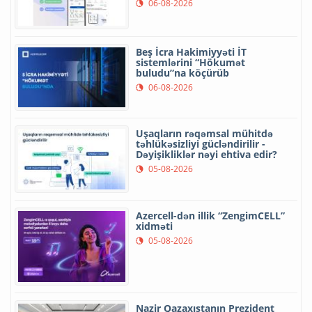
06-08-2026
Beş İcra Hakimiyyəti İT
sistemlərini “Hökumət
buludu”na köçürüb
06-08-2026
Uşaqların rəqəmsal mühitdə
təhlükəsizliyi gücləndirilir -
Dəyişikliklər nəyi ehtiva edir?
05-08-2026
Azercell-dən illik “ZengimCELL”
xidməti
05-08-2026
Nazir Qazaxıstanın Prezident