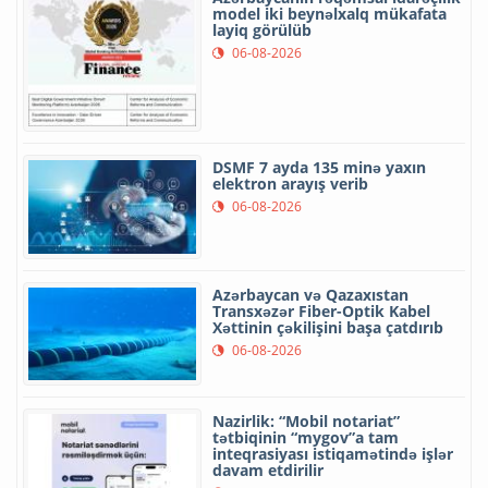
model iki beynəlxalq mükafata
layiq görülüb
06-08-2026
DSMF 7 ayda 135 minə yaxın
elektron arayış verib
06-08-2026
Azərbaycan və Qazaxıstan
Transxəzər Fiber-Optik Kabel
Xəttinin çəkilişini başa çatdırıb
06-08-2026
Nazirlik: “Mobil notariat”
tətbiqinin “mygov”a tam
inteqrasiyası istiqamətində işlər
davam etdirilir