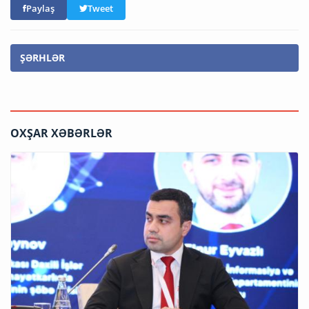
Paylaş
Tweet
ŞƏRHLƏR
OXŞAR XƏBƏRLƏR