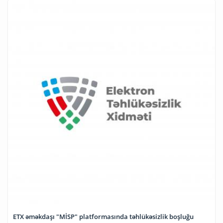
ETX əməkdaşı "MİSP" platformasında təhlükəsizlik boşluğu