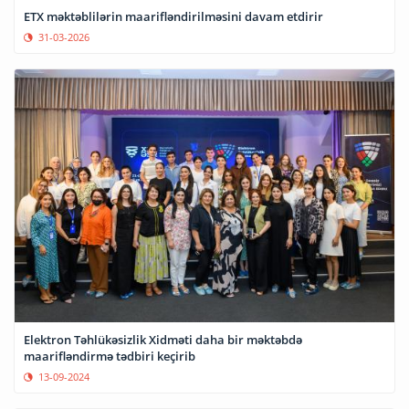
ETX məktəblilərin maarifləndirilməsini davam etdirir
31-03-2026
Elektron Təhlükəsizlik Xidməti daha bir məktəbdə
maarifləndirmə tədbiri keçirib
13-09-2024