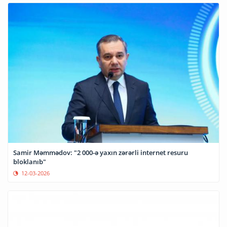
Samir Məmmədov: "2 000-ə yaxın zərərli internet resuru
bloklanıb"
12-03-2026