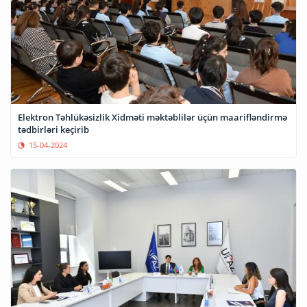
Elektron Təhlükəsizlik Xidməti məktəblilər üçün maarifləndirmə
tədbirləri keçirib
15-04-2024