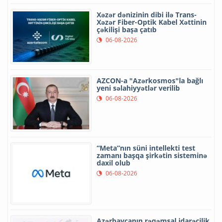
Xəzər dənizinin dibi ilə Trans-
Xəzər Fiber-Optik Kabel Xəttinin
çəkilişi başa çatıb
06-08-2026
AZCON-a "Azərkosmos"la bağlı
yeni səlahiyyətlər verilib
06-08-2026
“Meta”nın süni intellekti test
zamanı başqa şirkətin sisteminə
daxil olub
06-08-2026
Azərbaycanın rəqəmsal idarəçilik