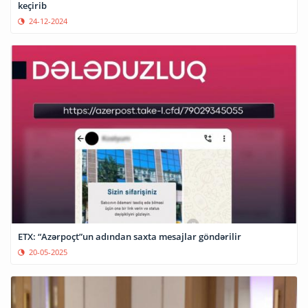
keçirib
24-12-2024
ETX: “Azərpoçt”un adından saxta mesajlar göndərilir
20-05-2025