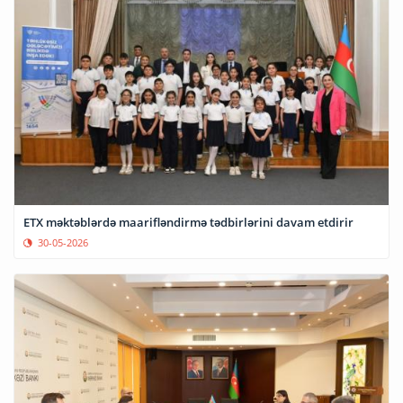
ETX məktəblərdə maarifləndirmə tədbirlərini davam etdirir
30-05-2026