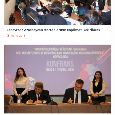
Cenevrədə Azərbaycan startaplarının təqdimatı keçiriləcək
10-10-2018