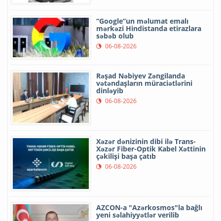
“Google”un məlumat emalı
mərkəzi Hindistanda etirazlara
səbəb olub
06-08-2026
Rəşad Nəbiyev Zəngilanda
vətəndaşların müraciətlərini
dinləyib
06-08-2026
Xəzər dənizinin dibi ilə Trans-
Xəzər Fiber-Optik Kabel Xəttinin
çəkilişi başa çatıb
06-08-2026
AZCON-a "Azərkosmos"la bağlı
yeni səlahiyyətlər verilib