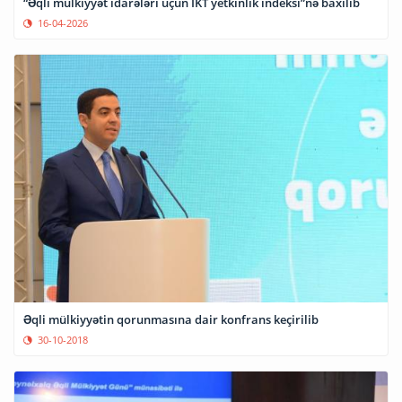
“Əqli mülkiyyət idarələri üçün İKT yetkinlik indeksi”nə baxılıb
16-04-2026
Əqli mülkiyyətin qorunmasına dair konfrans keçirilib
30-10-2018