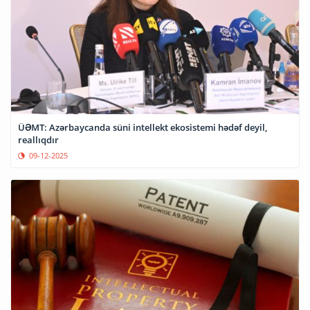
ÜƏMT: Azərbaycanda süni intellekt ekosistemi hədəf deyil,
reallıqdır
09-12-2025