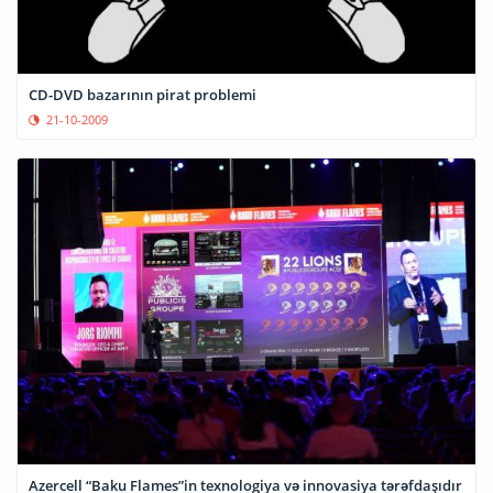
CD-DVD bazarının pirat problemi
21-10-2009
Azercell “Baku Flames”in texnologiya və innovasiya tərəfdaşıdır