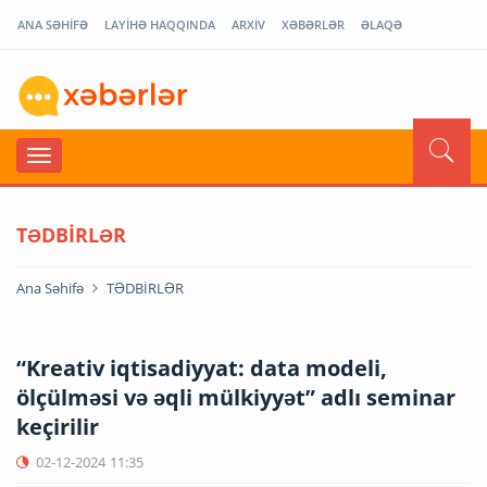
ANA SƏHİFƏ
LAYİHƏ HAQQINDA
ARXİV
XƏBƏRLƏR
ƏLAQƏ
TƏDBİRLƏR
Ana Səhifə
TƏDBİRLƏR
“Kreativ iqtisadiyyat: data modeli,
ölçülməsi və əqli mülkiyyət” adlı seminar
keçirilir
02-12-2024
11:35