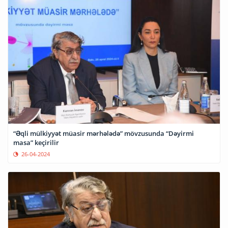
“Əqli mülkiyyət müasir mərhələdə” mövzusunda “Dəyirmi
masa” keçirilir
26-04-2024