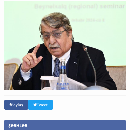
Paylaş
Tweet
ŞƏRHLƏR