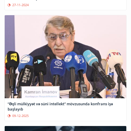
27-11-2024
“Əqli mülkiyyət və süni intellekt” mövzusunda konfrans işə
başlayıb
09-12-2025