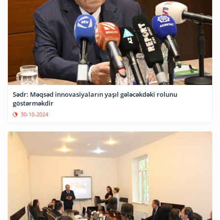
Sədr: Məqsəd innovasiyaların yaşıl gələcəkdəki rolunu
göstərməkdir
30-10-2024