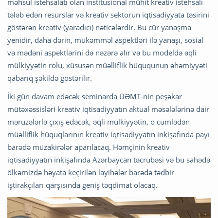
məhsul istehsalatı olan institusional mühit kreativ istehsalı
tələb edən resurslar və kreativ sektorun iqtisadiyyata təsirini
göstərən kreativ (yaradıcı) nəticələrdir. Bu cür yanaşma
yenidir, daha dərin, mükəmməl aspektləri ilə yanaşı, sosial
və mədəni aspektlərini də nəzərə alır və bu modeldə əqli
mülkiyyətin rolu, xüsusən müəlliflik hüququnun əhəmiyyəti
qabarıq şəkildə göstərilir.
İki gün davam edəcək seminarda ÜƏMT-nin peşəkar
mütəxəssisləri kreativ iqtisadiyyatın aktual məsələlərinə dair
məruzələrlə çıxış edəcək, əqli mülkiyyətin, o cümlədən
müəlliflik hüquqlarının kreativ iqtisadiyyatın inkişafında payı
barədə müzakirələr aparılacaq. Həmçinin kreativ
iqtisadiyyatın inkişafında Azərbaycan təcrübəsi və bu sahədə
ölkəmizdə həyata keçirilən layihələr barədə tədbir
iştirakçıları qarşısında geniş təqdimat olacaq.