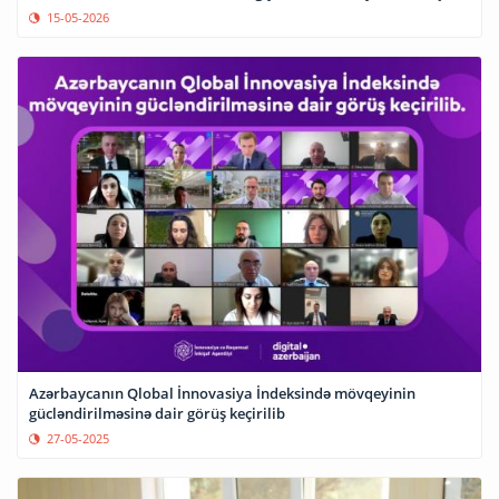
15-05-2026
Azərbaycanın Qlobal İnnovasiya İndeksində mövqeyinin
gücləndirilməsinə dair görüş keçirilib
27-05-2025