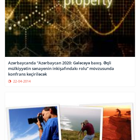
Azərbaycanda “Azərbaycan 2020: Gələcəyə baxış. Əqli
mülkiyyətin sənayenin inkişafındakı rolu” mövzusunda
konfrans keçiriləcək
22-04-2014