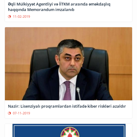
Əqli Mülkiyyət Agentliyi və İİTKM arasında əməkdaşlıq
haqqında Memorandum imzalanıb
11-02-2019
Nazir: Lisenziyalı proqramlardan istifadə kiber riskləri azaldır
07-11-2019