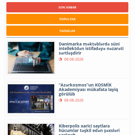
SON XƏBƏR
POPULYAR
YAZARLAR
Danimarka məktəblərdə süni
intellektdən istifadəyə nəzarəti
sərtləşdirir
08-08-2026
“Azərkosmos”un KOSMİK
Akademiyası mükafata layiq
görülüb
08-08-2026
Kiberpolis xarici saytlara
hücumlar təşkil edən şəxsləri
saxlayıb