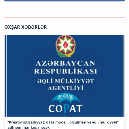
OXŞAR XƏBƏRLƏR
“Kreativ iqtisadiyyat: data modeli, ölçülməsi və əqli mülkiyyət”
adlı seminar keçiriləcək