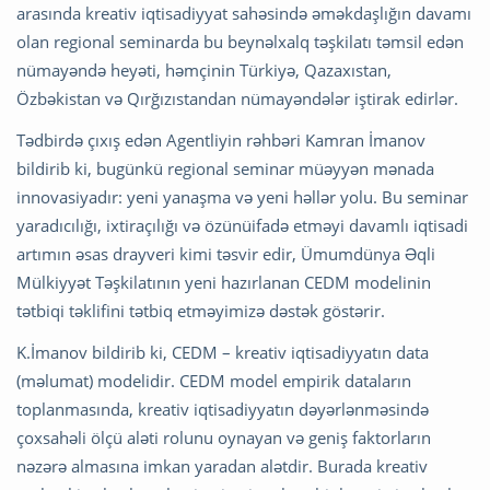
arasında kreativ iqtisadiyyat sahəsində əməkdaşlığın davamı
olan regional seminarda bu beynəlxalq təşkilatı təmsil edən
nümayəndə heyəti, həmçinin Türkiyə, Qazaxıstan,
Özbəkistan və Qırğızıstandan nümayəndələr iştirak edirlər.
Tədbirdə çıxış edən Agentliyin rəhbəri Kamran İmanov
bildirib ki, bugünkü regional seminar müəyyən mənada
innovasiyadır: yeni yanaşma və yeni həllər yolu. Bu seminar
yaradıcılığı, ixtiraçılığı və özünüifadə etməyi davamlı iqtisadi
artımın əsas drayveri kimi təsvir edir, Ümumdünya Əqli
Mülkiyyət Təşkilatının yeni hazırlanan CEDM modelinin
tətbiqi təklifini tətbiq etməyimizə dəstək göstərir.
K.İmanov bildirib ki, CEDM – kreativ iqtisadiyyatın data
(məlumat) modelidir. CEDM model empirik dataların
toplanmasında, kreativ iqtisadiyyatın dəyərlənməsində
çoxsahəli ölçü aləti rolunu oynayan və geniş faktorların
nəzərə almasına imkan yaradan alətdir. Burada kreativ