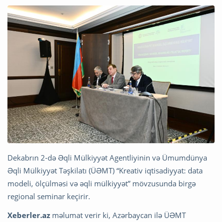
Dekabrın 2-də Əqli Mülkiyyət Agentliyinin və Ümumdünya
Əqli Mülkiyyət Təşkilatı (ÜƏMT) “Kreativ iqtisadiyyat: data
modeli, ölçülməsi və əqli mülkiyyət” mövzusunda birgə
regional seminar keçirir.
Xeberler.az
məlumat verir ki, Azərbaycan ilə ÜƏMT