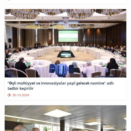
“Əqli mülkiyyət və innovasiyalar yaşıl gələcək naminə" adlı
tədbir keçirilir
30-10-2024