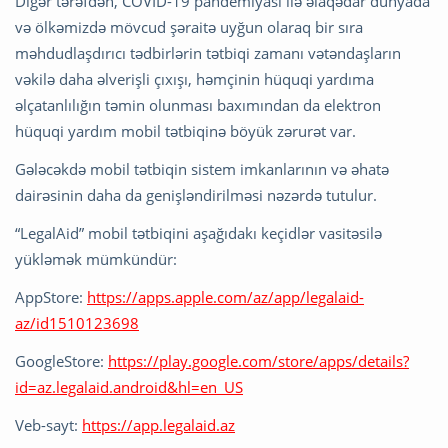
Digər tərəfdən, COVID-19 pandemiyası ilə əlaqədar dünyada
və ölkəmizdə mövcud şəraitə uyğun olaraq bir sıra
məhdudlaşdırıcı tədbirlərin tətbiqi zamanı vətəndaşların
vəkilə daha əlverişli çıxışı, həmçinin hüquqi yardıma
əlçatanlılığın təmin olunması baxımından da elektron
hüquqi yardım mobil tətbiqinə böyük zərurət var.
Gələcəkdə mobil tətbiqin sistem imkanlarının və əhatə
dairəsinin daha da genişləndirilməsi nəzərdə tutulur.
“LegalAid” mobil tətbiqini aşağıdakı keçidlər vasitəsilə
yükləmək mümkündür:
AppStore:
https://apps.apple.com/az/app/legalaid-
az/id1510123698
GoogleStore:
https://play.google.com/store/apps/details?
id=az.legalaid.android&hl=en_US
Veb-sayt:
https://app.legalaid.az