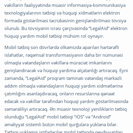
vəkillərin fəaliyyətində müasir informasiya-kommunikasiya
texnologiyalarının tətbiqi və hüquqi xidmətlərin elektron
formada göstərilməsi təcrübəsinin genişləndirilməsi tövsiyə
olunub. Bu tövsiyənin icrası çərçivəsində “LegalAid” elektron
hüquqi yardım mobil tətbiqi mühüm rol oynayır.
Mobil tətbiq son dövrlərdə ölkəmizdə aparılan hərtərəfli
islahatlar, rəqəmsal transformasiyanın daha bir nümunəsi
olmaqla vətəndaşların vəkillərə müraciət imkanlarını
genişləndirəcək və hüquqi yardıma əlçatanlığı artıracaq. Eyni
zamanda, “LegalAid” proqram təminatı vətəndaş mərkəzli
addım olmaqla vətəndaşların hüquqi yardım xidmətlərinə
çatımlığını asanlaşdıracaq, onların resurslarına qənaət
edəcək və vəkillər tərəfindən hüquqi yardım göstərilməsində
səmərəliliyi artıracaq. Ən müasir texnoloji yeniliklərin tətbiq
olunduğu “LegalAid” mobil tətbiqi “iOS” və “Android”
əməliyyat sistemli bütün mobil qurğulara yüklənə bilər.
Tətbiqi yükləmiş istifadəçilər mobil tətbiqdə qeydiyyatdan