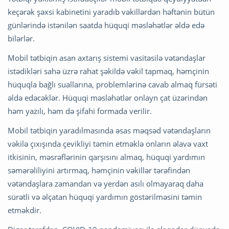
keçərək şəxsi kabinetini yaradıb vəkillərdən həftənin bütün
günlərində istənilən saatda hüquqi məsləhətlər əldə edə
bilərlər.
Mobil tətbiqin asan axtarış sistemi vasitəsilə vətəndaşlar
istədikləri sahə üzrə rahat şəkildə vəkil tapmaq, həmçinin
hüquqla bağlı suallarına, problemlərinə cavab almaq fürsəti
əldə edəcəklər. Hüquqi məsləhətlər onlayn çat üzərindən
həm yazılı, həm də şifahi formada verilir.
Mobil tətbiqin yaradılmasında əsas məqsəd vətəndaşların
vəkilə çıxışında çevikliyi təmin etməklə onların əlavə vaxt
itkisinin, məsrəflərinin qarşısını almaq, hüquqi yardımın
səmərəliliyini artırmaq, həmçinin vəkillər tərəfindən
vətəndaşlara zamandan və yerdən asılı olmayaraq daha
sürətli və əlçatan hüquqi yardımın göstərilməsini təmin
etməkdir.