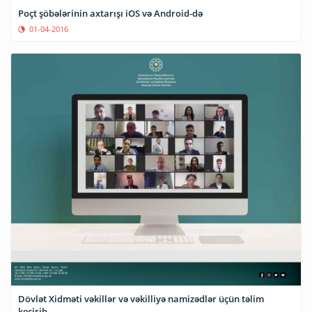
Poçt şöbələrinin axtarışı iOS və Android-də
01-04-2016
Dövlət Xidməti vəkillər və vəkilliyə namizədlər üçün təlim
keçirib