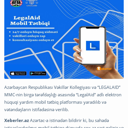
Azərbaycan Respublikası Vəkillər Kollegiyası və “LEGALAID”
MMC-nin birgə tərəfdaşlığı əsasında “LegalAid” adlı elektron
hüquqi yardım mobil tətbiq platforması yaradılıb və
vətəndaşların istifadəsinə verilib.
Xeberler.az
Azərtac-a istinadən bildirir ki, bu sahədə
ixtisaslaşdırılmış mobil tətbiqə dünyada çox az rast gəlinir və