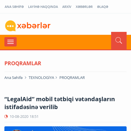
ANA SƏHİFƏ
LAYİHƏ HAQQINDA
ARXİV
XƏBƏRLƏR
ƏLAQƏ
PROQRAMLAR
Ana Səhifə
TEXNOLOGİYA
PROQRAMLAR
“LegalAid” mobil tətbiqi vətəndaşların
istifadəsinə verilib
10-08-2020
18:51