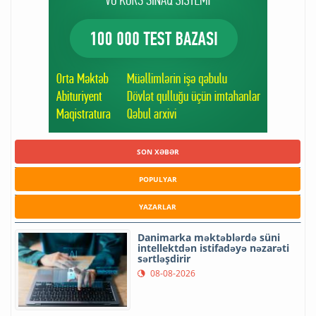
SON XƏBƏR
POPULYAR
YAZARLAR
Danimarka məktəblərdə süni
intellektdən istifadəyə nəzarəti
sərtləşdirir
08-08-2026