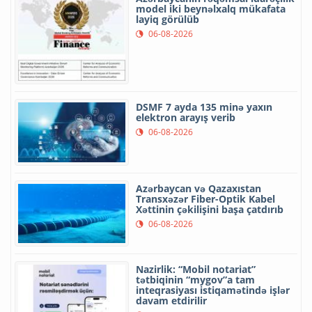
model iki beynəlxalq mükafata
layiq görülüb
06-08-2026
DSMF 7 ayda 135 minə yaxın
elektron arayış verib
06-08-2026
Azərbaycan və Qazaxıstan
Transxəzər Fiber-Optik Kabel
Xəttinin çəkilişini başa çatdırıb
06-08-2026
Nazirlik: “Mobil notariat”
tətbiqinin “mygov”a tam
inteqrasiyası istiqamətində işlər
davam etdirilir