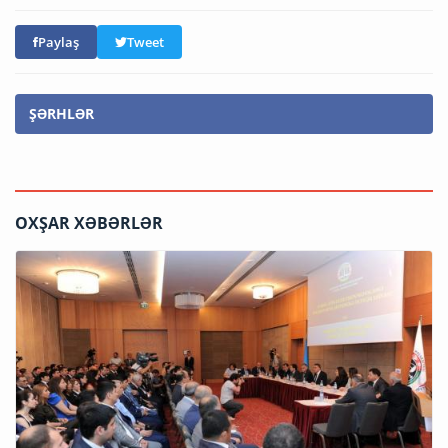
Paylaş
Tweet
ŞƏRHLƏR
OXŞAR XƏBƏRLƏR