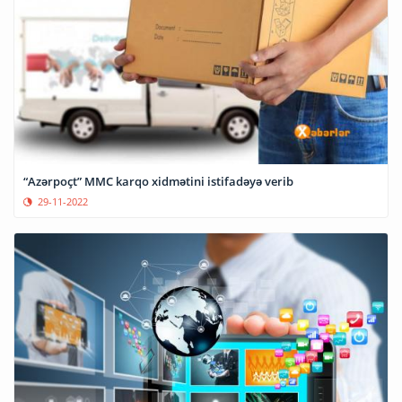
“Azərpoçt” MMC karqo xidmətini istifadəyə verib
29-11-2022