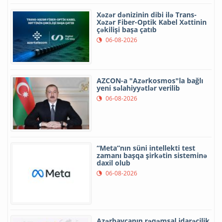
Xəzər dənizinin dibi ilə Trans-
Xəzər Fiber-Optik Kabel Xəttinin
çəkilişi başa çatıb
06-08-2026
AZCON-a "Azərkosmos"la bağlı
yeni səlahiyyətlər verilib
06-08-2026
“Meta”nın süni intellekti test
zamanı başqa şirkətin sisteminə
daxil olub
06-08-2026
Azərbaycanın rəqəmsal idarəçilik