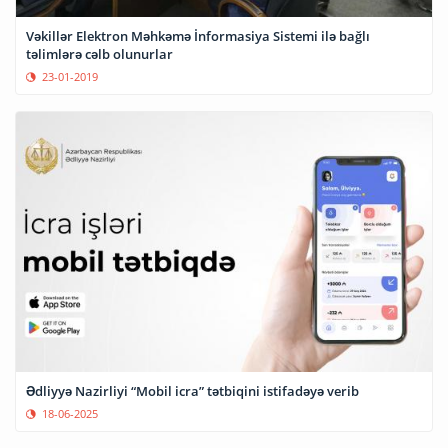
Vəkillər Elektron Məhkəmə İnformasiya Sistemi ilə bağlı
təlimlərə cəlb olunurlar
23-01-2019
Ədliyyə Nazirliyi “Mobil icra” tətbiqini istifadəyə verib
18-06-2025