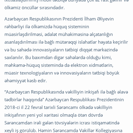
ölkəmiz öncüllər sırasındadır.
Azərbaycan Respublikasının Prezidenti İlham Əliyevin
rəhbərliyi ilə ölkəmizdə hüquq sisteminin
müasirləşdirilməsi, ədalət mühakiməsinə əlçatanlığın
asanlaşdırılması ilə bağlı mütərəqqi islahatlar həyata keçirilir
və bu sahədə innovasiyaların tətbiqi diqqət mərkəzində
saxlanılır. Bu baxımdan digər sahələrdə olduğu kimi,
məhkəmə-hüquq sistemində də elektron xidmətlərin,
müasir texnologiyaların və innovasiyaların tətbiqi böyük
əhəmiyyət kəsb edir.
“Azərbaycan Respublikasında vəkilliyin inkişafı ilə bağlı əlavə
tədbirlər haqqında” Azərbaycan Respublikası Prezidentinin
2018-ci il 22 fevral tarixli Sərəncamı ölkədə vəkilliyin
inkişafının yeni yol xəritəsi olmaqla ötən dövrdə
Sərəncamdan irəli gələn tövsiyələrin icrası istiqamətində
xeyli iş görülüb. Həmin Sərəncamda Vəkillər Kollegiyasına