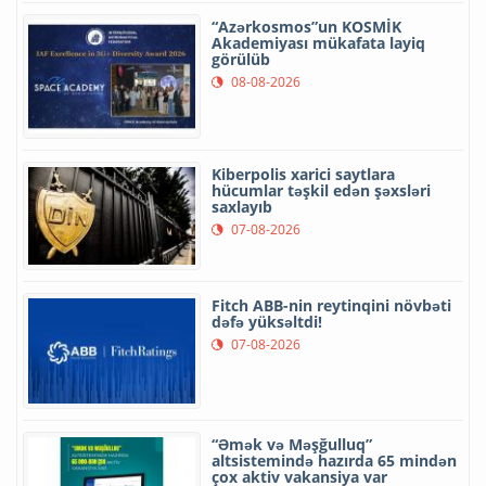
“Azərkosmos”un KOSMİK
Akademiyası mükafata layiq
görülüb
08-08-2026
Kiberpolis xarici saytlara
hücumlar təşkil edən şəxsləri
saxlayıb
07-08-2026
Fitch ABB-nin reytinqini növbəti
dəfə yüksəltdi!
07-08-2026
“Əmək və Məşğulluq”
altsistemində hazırda 65 mindən
çox aktiv vakansiya var