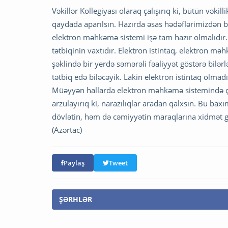
Vəkillər Kollegiyası olaraq çalışırıq ki, bütün vək
qaydada aparılsın. Hazırda əsas hədəflərimizdən bi
elektron məhkəmə sistemi işə tam hazır olmalıdır.
tətbiqinin vaxtıdır. Elektron istintaq, elektron mə
şəklində bir yerdə səmərəli fəaliyyət göstərə bilə
tətbiq edə biləcəyik. Lakin elektron istintaq olmadı
Müəyyən hallarda elektron məhkəmə sistemində çatış
arzulayırıq ki, narazılıqlar aradan qalxsın. Bu bax
dövlətin, həm də cəmiyyətin maraqlarına xidmət gö
(Azərtac)
Paylaş
Tweet
ŞƏRHLƏR