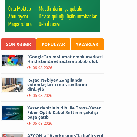
SON XƏBƏR
POPULYAR
YAZARLAR
“Google”un məlumat emalı mərkəzi
Hindistanda etirazlara səbəb olub
06-08-2026
Rəşad Nəbiyev Zəngilanda
vətəndaşların müraciətlərini
dinləyib
06-08-2026
Xəzər dənizinin dibi ilə Trans-Xəzər
Fiber-Optik Kabel Xəttinin çəkilişi
başa çatıb
06-08-2026
AZCON-a "Azərkosmos"la bağlı yeni