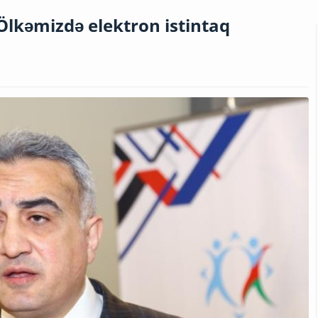
: Ölkəmizdə elektron istintaq