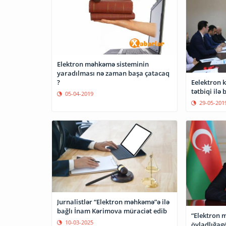
Elektron məhkəmə sisteminin
yaradılması nə zaman başa çatacaq
Eelektron k
?
tətbiq
05-04-2019
29-05-201
Jurnalistlər “Elektron məhkəmə”ə ilə
bağlı İnam Kərimova müraciət edib
“Elektron 
10-03-2025
övladlığag