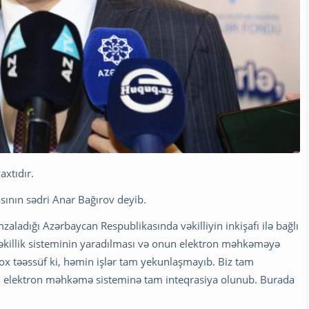
axtıdır.
asının sədri Anar Bağırov deyib.
imzaladığı Azərbaycan Respublikasında vəkilliyin inkişafı ilə bağlı
əkillik sisteminin yaradılması və onun elektron məhkəməyə
"Çox təəssüf ki, həmin işlər tam yekunlaşmayıb. Biz tam
temi elektron məhkəmə sisteminə tam inteqrasiya olunub. Burada