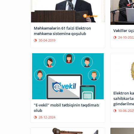
Məhkəmələrin 61 faizi Elektron
Vəkillər ü
məhkəmə sisteminə qoşulub
24-10-202
30-04-2019
Elektron k
sahibkarlar
göndərilmə
"E-vekil" mobil tətbiqinin təqdimatı
olub
10-06-202
28-12-2024