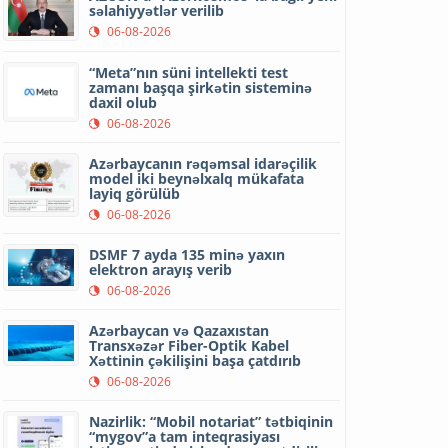
səlahiyyətlər verilib
06-08-2026
“Meta”nın süni intellekti test
zamanı başqa şirkətin sisteminə
daxil olub
06-08-2026
Azərbaycanın rəqəmsal idarəçilik
model iki beynəlxalq mükafata
layiq görülüb
06-08-2026
DSMF 7 ayda 135 minə yaxın
elektron arayış verib
06-08-2026
Azərbaycan və Qazaxıstan
Transxəzər Fiber-Optik Kabel
Xəttinin çəkilişini başa çatdırıb
06-08-2026
Nazirlik: “Mobil notariat” tətbiqinin
“mygov”a tam inteqrasiyası