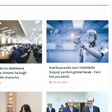
Azərbaycanda süni intellektlə
lektron Məhkəmə
hüquqi yardım göstəriləcək - Yeni
 Sistemi ilə bağlı
bot yaradılıb
əlb olunurlar
02-04-2024
9