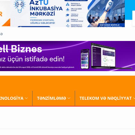
QƏ
XNOLOGİYA
TƏNZİMLƏMƏ
TELEKOM VƏ NƏQLİYYAT