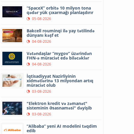
“SpaceX” orbitə 10 milyon tona
qədər yük çıxarmağı planlaşdırır
05-08-2026
Bakcell rouminqi ilə yay tətilində
dünyanı kəşf et
04-08-2026
Vətəndaşlar “mygov” üzərindən
FHN-ə müraciət edə biləcəklər
04-08-2026
İqtisadiyyat Nazirliyinin
xidmətlərinə 13 milyondan artıq
müraciət olub
03-08-2026
"Elektron kredit və zəmanət"
sisteminin Əsasnaməsi" dəyişib
03-08-2026
“Alibaba” yeni AI modelini təqdim
edib