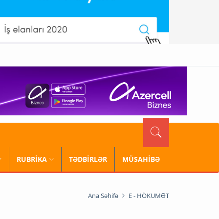
RUBRİKA
TƏDBİRLƏR
MÜSAHİBƏ
Ana Səhifə
E - HÖKUMƏT