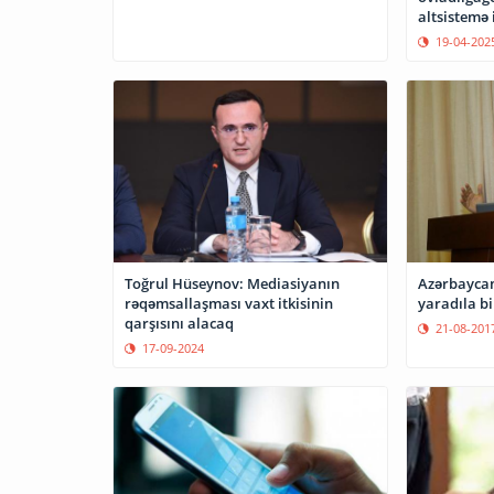
altsistemə 
19-04-202
Toğrul Hüseynov: Mediasiyanın
Azərbayca
rəqəmsallaşması vaxt itkisinin
yaradıla bi
qarşısını alacaq
21-08-201
17-09-2024