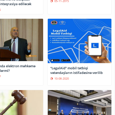
05-11-2015
inteqrasiya ediləcək
5
nda elektron məhkəmə
“LegalAid” mobil tətbiqi
lərmi?
vətəndaşların istifadəsinə verilib
7
10-08-2020