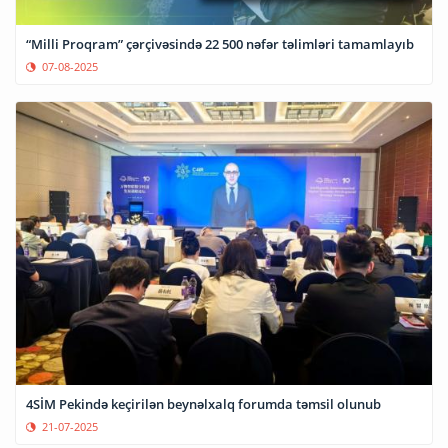
“Milli Proqram” çərçivəsində 22 500 nəfər təlimləri tamamlayıb
07-08-2025
4SİM Pekində keçirilən beynəlxalq forumda təmsil olunub
21-07-2025