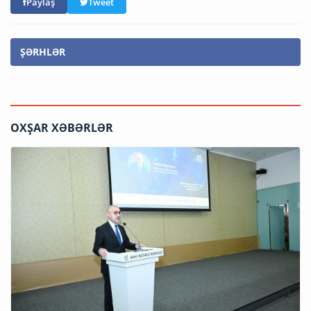
Paylaş
Tweet
ŞƏRHLƏR
OXŞAR XƏBƏRLƏR