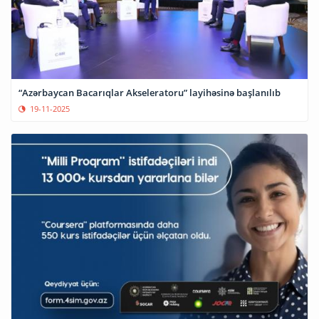
“Azərbaycan Bacarıqlar Akseleratoru” layihəsinə başlanılıb
19-11-2025