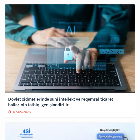
Dövlət xidmətlərində süni intellekt və rəqəmsal ticarət
həllərinin tətbiqi genişləndirilir
07-05-2026