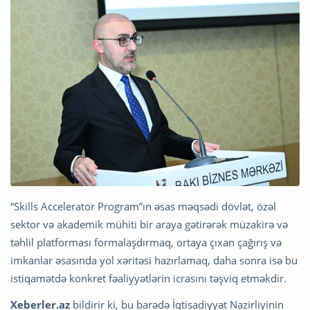
“Skills Accelerator Program”ın əsas məqsədi dövlət, özəl
sektor və akademik mühiti bir araya gətirərək müzakirə və
təhlil platforması formalaşdırmaq, ortaya çıxan çağırış və
imkanlar əsasında yol xəritəsi hazırlamaq, daha sonra isə bu
istiqamətdə konkret fəaliyyətlərin icrasını təşviq etməkdir.
Xeberler.az
bildirir ki, bu barədə İqtisadiyyat Nazirliyinin