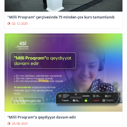
"Milli Proqram” çərçivəsində 75 mindən çox kurs tamamlanıb
02-12-2025
“Milli Proqram”a qeydiyyat davam edir
26-08-2025