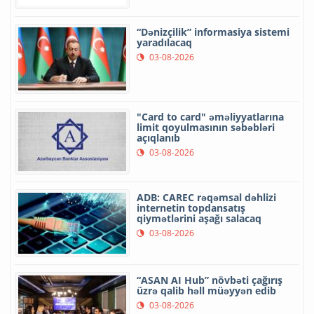
“Dənizçilik” informasiya sistemi
yaradılacaq
03-08-2026
"Card to card" əməliyyatlarına
limit qoyulmasının səbəbləri
açıqlanıb
03-08-2026
ADB: CAREC rəqəmsal dəhlizi
internetin topdansatış
qiymətlərini aşağı salacaq
03-08-2026
“ASAN AI Hub” növbəti çağırış
üzrə qalib həll müəyyən edib
03-08-2026