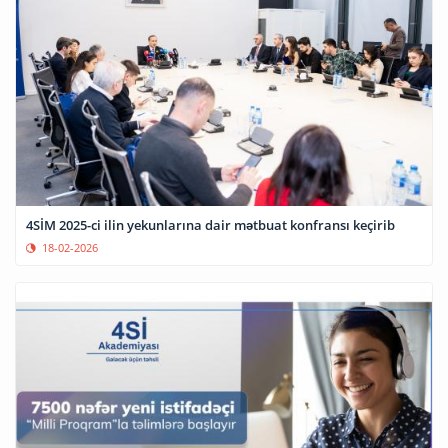
4SİM 2025-ci ilin yekunlarına dair mətbuat konfransı keçirib
18-02-2026