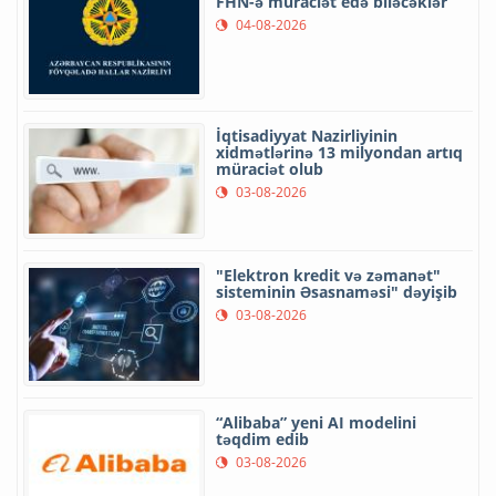
FHN-ə müraciət edə biləcəklər
04-08-2026
İqtisadiyyat Nazirliyinin
xidmətlərinə 13 milyondan artıq
müraciət olub
03-08-2026
"Elektron kredit və zəmanət"
sisteminin Əsasnaməsi" dəyişib
03-08-2026
“Alibaba” yeni AI modelini
təqdim edib
03-08-2026