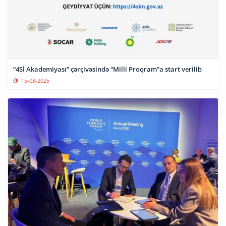
“4Sİ Akademiyası” çərçivəsində “Milli Proqram”a start verilib
15-03-2025