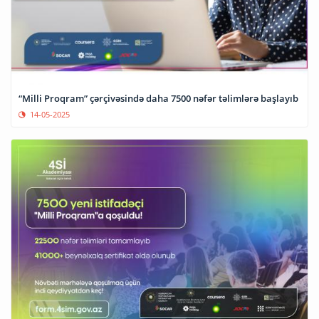
“Milli Proqram” çərçivəsində daha 7500 nəfər təlimlərə başlayıb
14-05-2025