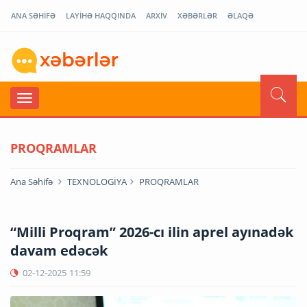
ANA SƏHİFƏ
LAYİHƏ HAQQINDA
ARXİV
XƏBƏRLƏR
ƏLAQƏ
PROQRAMLAR
Ana Səhifə
TEXNOLOGİYA
PROQRAMLAR
“Milli Proqram” 2026-cı ilin aprel ayınadək
davam edəcək
02-12-2025
11:59