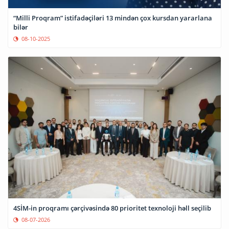
“Milli Proqram” istifadəçiləri 13 mindən çox kursdan yararlana
bilər
08-10-2025
4SİM-in proqramı çərçivəsində 80 prioritet texnoloji həll seçilib
08-07-2026