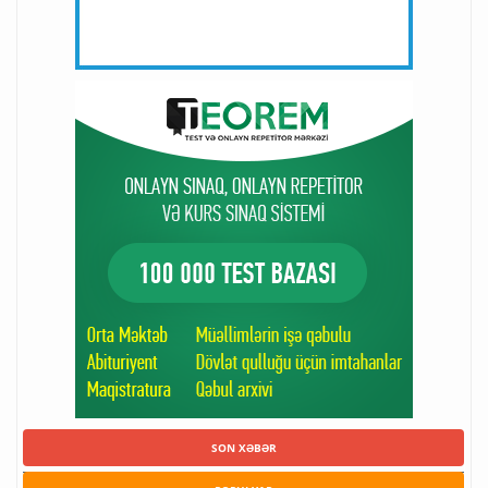
SON XƏBƏR