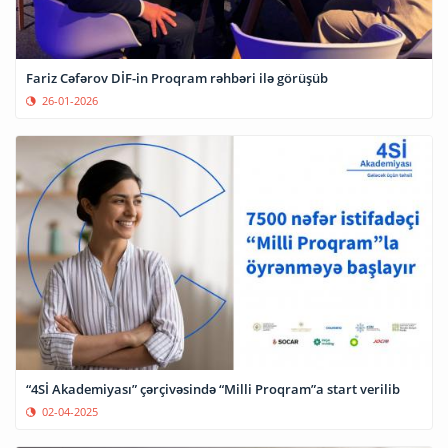
Fariz Cəfərov DİF-in Proqram rəhbəri ilə görüşüb
26-01-2026
“4Sİ Akademiyası” çərçivəsində “Milli Proqram”a start verilib
02-04-2025