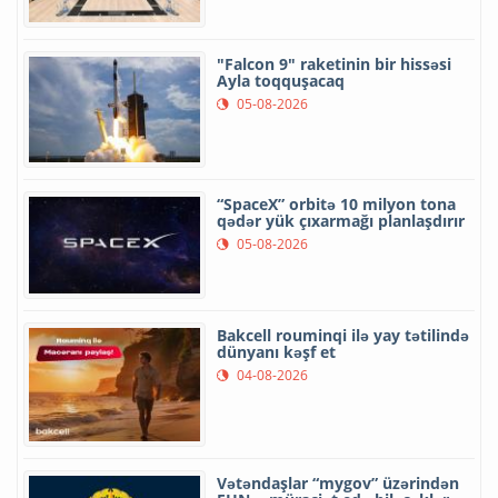
"Falcon 9" raketinin bir hissəsi
Ayla toqquşacaq
05-08-2026
“SpaceX” orbitə 10 milyon tona
qədər yük çıxarmağı planlaşdırır
05-08-2026
Bakcell rouminqi ilə yay tətilində
dünyanı kəşf et
04-08-2026
Vətəndaşlar “mygov” üzərindən