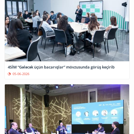
4SİM “Gələcək üçün bacarıqlar” mövzusunda görüş keçirib
05-06-2026