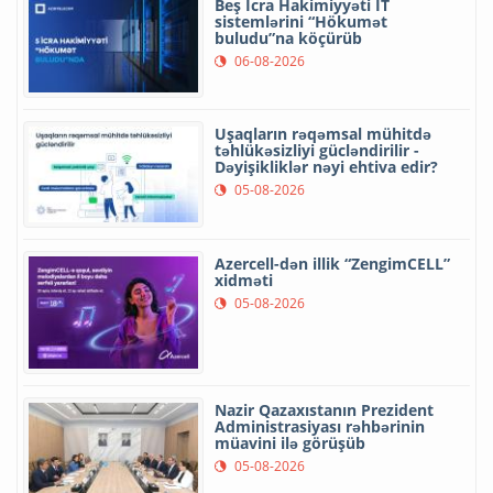
Beş İcra Hakimiyyəti İT
sistemlərini “Hökumət
buludu”na köçürüb
06-08-2026
Uşaqların rəqəmsal mühitdə
təhlükəsizliyi gücləndirilir -
Dəyişikliklər nəyi ehtiva edir?
05-08-2026
Azercell-dən illik “ZengimCELL”
xidməti
05-08-2026
Nazir Qazaxıstanın Prezident
Administrasiyası rəhbərinin
müavini ilə görüşüb
05-08-2026