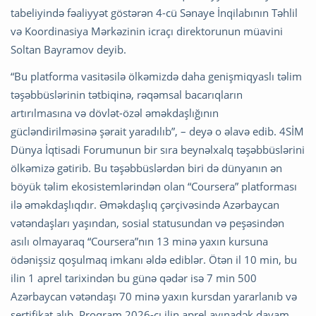
tabeliyində fəaliyyət göstərən 4-cü Sənaye İnqilabının Təhlil
və Koordinasiya Mərkəzinin icraçı direktorunun müavini
Soltan Bayramov deyib.
“Bu platforma vasitəsilə ölkəmizdə daha genişmiqyaslı təlim
təşəbbüslərinin tətbiqinə, rəqəmsal bacarıqların
artırılmasına və dövlət-özəl əməkdaşlığının
gücləndirilməsinə şərait yaradılıb”, – deyə o əlavə edib. 4SİM
Dünya İqtisadi Forumunun bir sıra beynəlxalq təşəbbüslərini
ölkəmizə gətirib. Bu təşəbbüslərdən biri də dünyanın ən
böyük təlim ekosistemlərindən olan “Coursera” platforması
ilə əməkdaşlıqdır. Əməkdaşlıq çərçivəsində Azərbaycan
vətəndaşları yaşından, sosial statusundan və peşəsindən
asılı olmayaraq “Coursera”nın 13 minə yaxın kursuna
ödənişsiz qoşulmaq imkanı əldə ediblər. Ötən il 10 min, bu
ilin 1 aprel tarixindən bu günə qədər isə 7 min 500
Azərbaycan vətəndaşı 70 minə yaxın kursdan yararlanıb və
sertifikat alıb. Proqram 2026-cı ilin aprel ayınadək davam