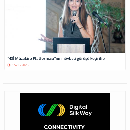
“4Sİ Müzakirə Platforması”nın növbəti görüşü keçirilib
15-10-2025