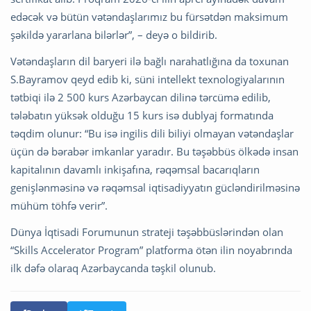
edəcək və bütün vətəndaşlarımız bu fürsətdən maksimum
şəkildə yararlana bilərlər”, – deyə o bildirib.
Vətəndaşların dil baryeri ilə bağlı narahatlığına da toxunan
S.Bayramov qeyd edib ki, süni intellekt texnologiyalarının
tətbiqi ilə 2 500 kurs Azərbaycan dilinə tərcümə edilib,
tələbatın yüksək olduğu 15 kurs isə dublyaj formatında
təqdim olunur: “Bu isə ingilis dili biliyi olmayan vətəndaşlar
üçün də bərabər imkanlar yaradır. Bu təşəbbüs ölkədə insan
kapitalının davamlı inkişafına, rəqəmsal bacarıqların
genişlənməsinə və rəqəmsal iqtisadiyyatın gücləndirilməsinə
mühüm töhfə verir”.
Dünya İqtisadi Forumunun strateji təşəbbüslərindən olan
“Skills Accelerator Program” platforma ötən ilin noyabrında
ilk dəfə olaraq Azərbaycanda təşkil olunub.