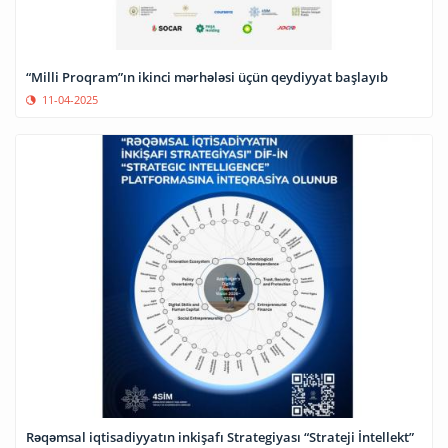
“Milli Proqram”ın ikinci mərhələsi üçün qeydiyyat başlayıb
11-04-2025
Rəqəmsal iqtisadiyyatın inkişafı Strategiyası “Strateji İntellekt”