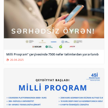
Milli Proqram” çərçivəsində 7500 nəfər təlimlərdən yararlanıb
26-04-2025