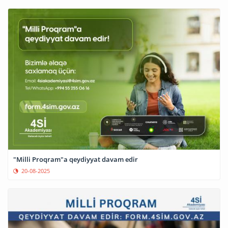
"Milli Proqram"a qeydiyyat davam edir
20-08-2025