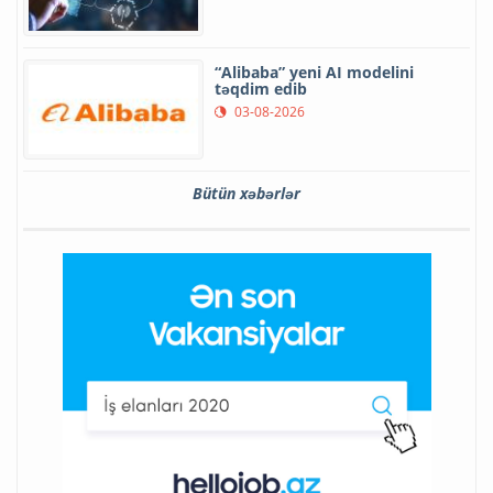
“Alibaba” yeni AI modelini
təqdim edib
03-08-2026
Bütün xəbərlər