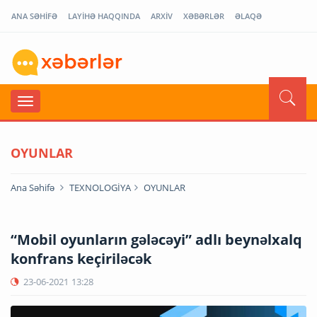
ANA SƏHİFƏ
LAYİHƏ HAQQINDA
ARXİV
XƏBƏRLƏR
ƏLAQƏ
OYUNLAR
Ana Səhifə
TEXNOLOGİYA
OYUNLAR
“Mobil oyunların gələcəyi” adlı beynəlxalq
konfrans keçiriləcək
23-06-2021
13:28