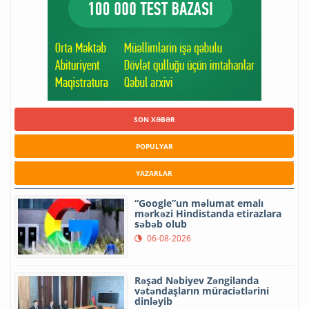
SON XƏBƏR
POPULYAR
YAZARLAR
“Google”un məlumat emalı
mərkəzi Hindistanda etirazlara
səbəb olub
06-08-2026
Rəşad Nəbiyev Zəngilanda
vətəndaşların müraciətlərini
dinləyib