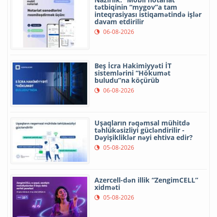
tətbiqinin “mygov”a tam
inteqrasiyası istiqamətində işlər
davam etdirilir
06-08-2026
Beş İcra Hakimiyyəti İT
sistemlərini “Hökumət
buludu”na köçürüb
06-08-2026
Uşaqların rəqəmsal mühitdə
təhlükəsizliyi gücləndirilir -
Dəyişikliklər nəyi ehtiva edir?
05-08-2026
Azercell-dən illik “ZengimCELL”
xidməti
05-08-2026