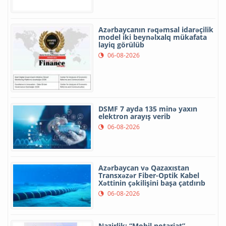
Azərbaycanın rəqəmsal idarəçilik
model iki beynəlxalq mükafata
layiq görülüb
06-08-2026
DSMF 7 ayda 135 minə yaxın
elektron arayış verib
06-08-2026
Azərbaycan və Qazaxıstan
Transxəzər Fiber-Optik Kabel
Xəttinin çəkilişini başa çatdırıb
06-08-2026
Nazirlik: “Mobil notariat”