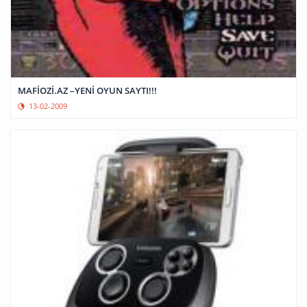
MAFİOZİ.AZ –YENİ OYUN SAYTI!!!
13-02-2009