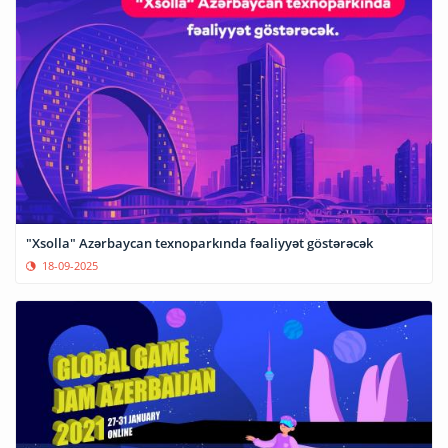
"Xsolla" Azərbaycan texnoparkında fəaliyyət göstərəcək
18-09-2025