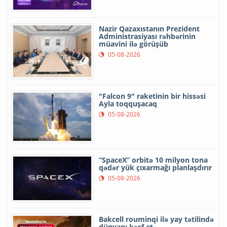
Nazir Qazaxıstanın Prezident
Administrasiyası rəhbərinin
müavini ilə görüşüb
05-08-2026
"Falcon 9" raketinin bir hissəsi
Ayla toqquşacaq
05-08-2026
“SpaceX” orbitə 10 milyon tona
qədər yük çıxarmağı planlaşdırır
05-08-2026
Bakcell rouminqi ilə yay tətilində
dünyanı kəşf et