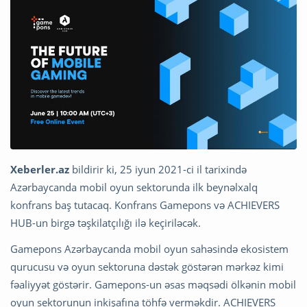
Xeberler.az
bildirir ki, 25 iyun 2021-ci il tarixində
Azərbaycanda mobil oyun sektorunda ilk beynəlxalq
konfrans baş tutacaq. Konfrans Gamepons və ACHIEVERS
HUB-un birgə təşkilatçılığı ilə keçiriləcək.
Gamepons Azərbaycanda mobil oyun sahəsində ekosistem
qurucusu və oyun sektoruna dəstək göstərən mərkəz kimi
fəaliyyət göstərir. Gamepons-un əsas məqsədi ölkənin mobil
oyun sektorunun inkişafına töhfə verməkdir. ACHIEVERS