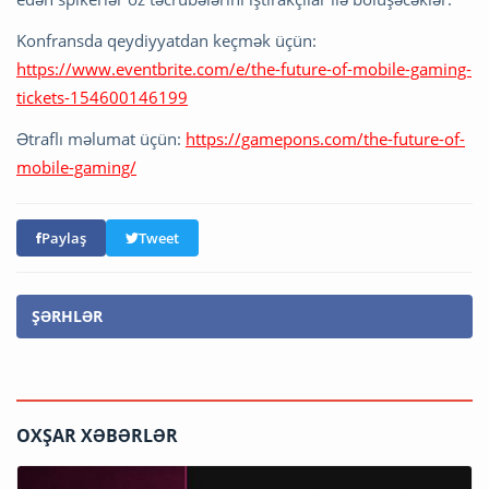
Konfransda qeydiyyatdan keçmək üçün:
https://www.eventbrite.com/e/the-future-of-mobile-gaming-
tickets-154600146199
Ətraflı məlumat üçün:
https://gamepons.com/the-future-of-
mobile-gaming/
Paylaş
Tweet
ŞƏRHLƏR
OXŞAR XƏBƏRLƏR