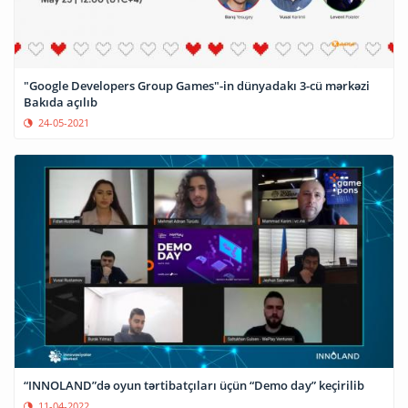
"Google Developers Group Games"-in dünyadakı 3-cü mərkəzi
Bakıda açılıb
24-05-2021
“INNOLAND”də oyun tərtibatçıları üçün “Demo day” keçirilib
11-04-2022