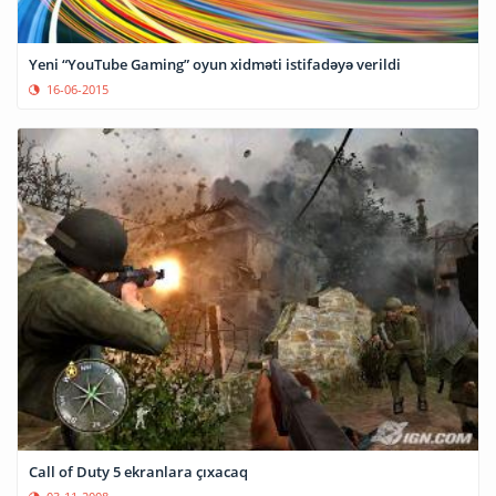
Yeni “YouTube Gaming” oyun xidməti istifadəyə verildi
16-06-2015
Call of Duty 5 ekranlara çıxacaq