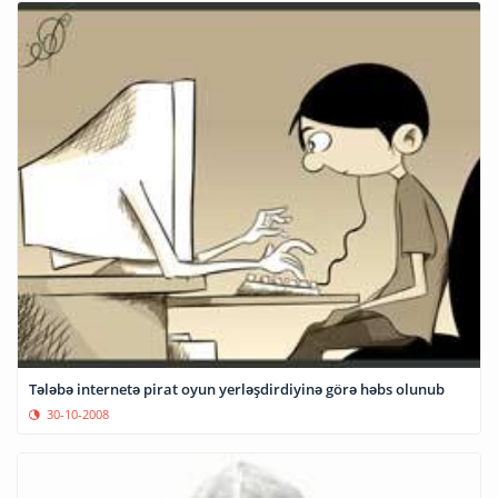
Tələbə internetə pirat oyun yerləşdirdiyinə görə həbs olunub
30-10-2008