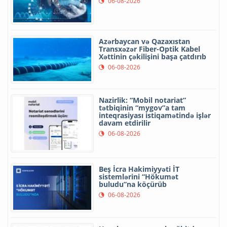
06-08-2026
Azərbaycan və Qazaxıstan
Transxəzər Fiber-Optik Kabel
Xəttinin çəkilişini başa çatdırıb
06-08-2026
Nazirlik: “Mobil notariat”
tətbiqinin “mygov”a tam
inteqrasiyası istiqamətində işlər
davam etdirilir
06-08-2026
Beş İcra Hakimiyyəti İT
sistemlərini “Hökumət
buludu”na köçürüb
06-08-2026