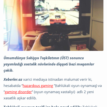
Ümumdünya Səhiyyə Təşkilatının (ÜST) sonuncu
yayımladığı xəstəlik növlərində diqqəti bəzi məqamlar
çəkib.
Xeberler.az
xarici mediaya istinadən məlumat verir ki,
hesabatda “
hazardous gaming
”(təhlükəli oyun oynamaq) və
“
gaming disorder
” (oyun oynamaq xəstəliyi) adlı 2 yeni
xəsətlik aşkar edilib.