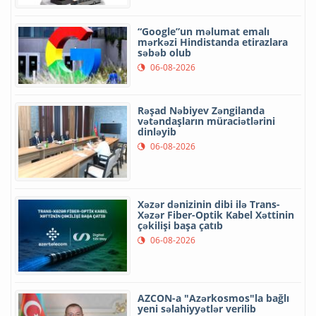
“Google”un məlumat emalı
mərkəzi Hindistanda etirazlara
səbəb olub
06-08-2026
Rəşad Nəbiyev Zəngilanda
vətəndaşların müraciətlərini
dinləyib
06-08-2026
Xəzər dənizinin dibi ilə Trans-
Xəzər Fiber-Optik Kabel Xəttinin
çəkilişi başa çatıb
06-08-2026
AZCON-a "Azərkosmos"la bağlı
yeni səlahiyyətlər verilib