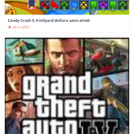
Candy Crush 5, 9 milyard dollara satın alındı
03-11-2015