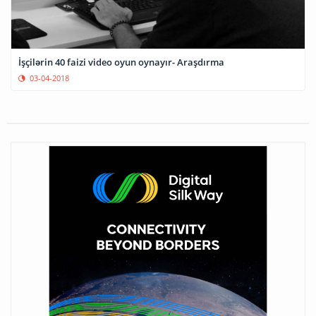
İşçilərin 40 faizi video oyun oynayır- Araşdırma
03-04-2018