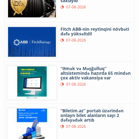
saxlayıb
07-08-2026
Fitch ABB-nin reytinqini növbəti
dəfə yüksəltdi!
07-08-2026
“Əmək və Məşğulluq”
altsistemində hazırda 65 mindən
çox aktiv vakansiya var
07-08-2026
“Biletim.az” portalı üzərindən
onlayn bilet alanların sayı 2
dəfəyədək artıb
07-08-2026