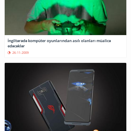
İngiltərədə kompüter oyunlarından asılı olanları müalicə
edəcəklər
26-11-2009