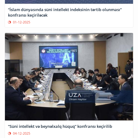
“İslam dünyasında süni intellekt indeksinin tərtib olunması”
konfransı keçiriləcək
01-12-2025
“Süni intellekt və beynəlxalq hüquq” konfransı keçirilib
04-12-2025