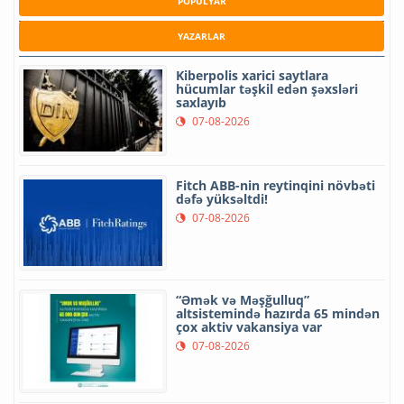
POPULYAR
YAZARLAR
Kiberpolis xarici saytlara
hücumlar təşkil edən şəxsləri
saxlayıb
07-08-2026
Fitch ABB-nin reytinqini növbəti
dəfə yüksəltdi!
07-08-2026
“Əmək və Məşğulluq”
altsistemində hazırda 65 mindən
çox aktiv vakansiya var
07-08-2026