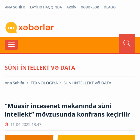
ANA SƏHİFƏ
LAYİHƏ HAQQINDA
ARXİV
XƏBƏRLƏR
ƏLAQƏ
SÜNİ İNTELLEKT VƏ DATA
Ana Səhifə
TEXNOLOGİYA
SÜNİ İNTELLEKT VƏ DATA
“Müasir incəsənət məkanında süni
intellekt” mövzusunda konfrans keçirilir
11-04-2025
13:47