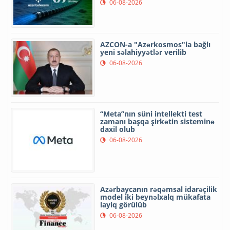
06-08-2026
AZCON-a "Azərkosmos"la bağlı
yeni səlahiyyətlər verilib
06-08-2026
“Meta”nın süni intellekti test
zamanı başqa şirkətin sisteminə
daxil olub
06-08-2026
Azərbaycanın rəqəmsal idarəçilik
model iki beynəlxalq mükafata
layiq görülüb
06-08-2026