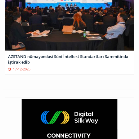
AZSTAND nümayəndəsi Süni İntellekt Standartları Sammitində
iştirak edib
17-12-2025