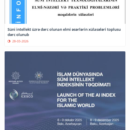
Süni intellekt üzrə dərc olunan elmi əsərlərin xülasələri toplusu
dərc olunub
28-03-2026