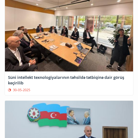
Süni intellekt texnologiyalarının təhsildə tətbiqinə dair görüş
keçirilib
30-05-2025