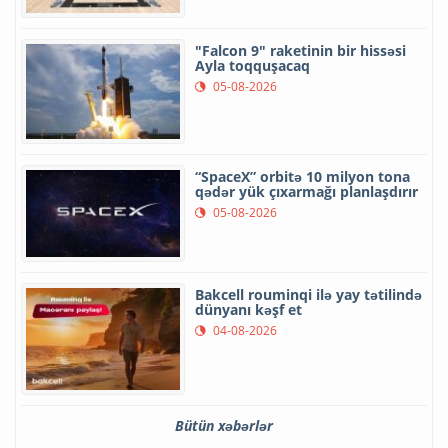
"Falcon 9" raketinin bir hissəsi
Ayla toqquşacaq
05-08-2026
“SpaceX” orbitə 10 milyon tona
qədər yük çıxarmağı planlaşdırır
05-08-2026
Bakcell rouminqi ilə yay tətilində
dünyanı kəşf et
04-08-2026
Bütün xəbərlər