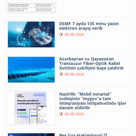
DSMF 7 ayda 135 minə yaxın
elektron arayış verib
06-08-2026
Azərbaycan və Qazaxıstan
Transxəzər Fiber-Optik Kabel
Xəttinin çəkilişini başa çatdırıb
06-08-2026
Nazirlik: “Mobil notariat”
tətbiqinin “mygov”a tam
inteqrasiyası istiqamətində işlər
davam etdirilir
06-08-2026
Beş İcra Hakimiyyəti İT