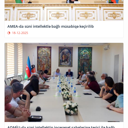
AMEA-da süni intellektlə bağlı müsabiqə keçirilib
18-12-2025
ADMİU-da süni intellektin incəsənət sahələrinə təsiri ilə bağlı