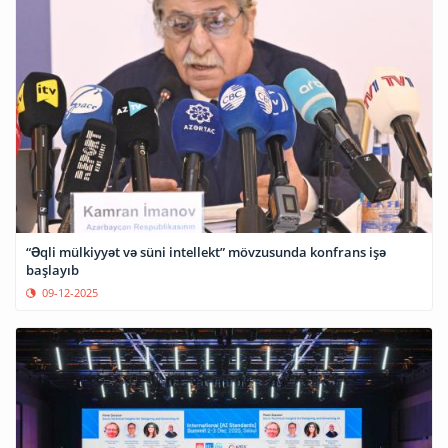
“Əqli mülkiyyət və süni intellekt” mövzusunda konfrans işə
başlayıb
09-12-2025