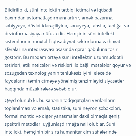
Bildirilib ki, süni intellektin tətbiqi ictimai və iqtisadi
baxımdan avtomatlaşdırmanı artırır, əmək bazarına,
səhiyyəyə, dövlət idarəçiliyinə, sənayeyə, təhsilə, təbliğat və
dezinformasiyaya nüfuz edir. Həmçinin süni intellekt
sistemlərinin müxtəlif iqtisadiyyat sektorlarına və həyat
sferalarına inteqrasiyası əsasında qərar qəbuluna təsir
göstərir. Bu məqam ortaya süni intellektin uzunmüddətli
təsirləri, etik nəticələri və riskləri ilə bağlı məsələlər qoyur və
sözügedən texnologiyanın təhlükəsizliyini, eləcə də
faydalarını təmin etməyə yönəlmiş tənzimləyici siyasətlər
haqqında müzakirələrə səbəb olur.
Qeyd olunub ki, bu sahənin tədqiqatçıları verilənlərin
toplanılması və emalı, statistika, süni neyron şəbəkələri,
formal məntiq və digər yanaşmalar daxil olmaqla geniş
spektrli metodları uyğunlaşdırmağa nail olublar. Süni
intellekt, həmçinin bir sıra humanitar elm sahələrində