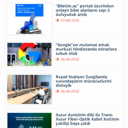
“Biletim.az” portalı üzərindən
onlayn bilet alanların sayı 2
dəfəyədək artıb
07-08-2026
“Google”un məlumat emalı
mərkəzi Hindistanda etirazlara
səbəb olub
06-08-2026
Rəşad Nəbiyev Zəngilanda
vətəndaşların müraciətlərini
dinləyib
06-08-2026
Xəzər dənizinin dibi ilə Trans-
Xəzər Fiber-Optik Kabel Xəttinin
çəkilişi başa çatıb