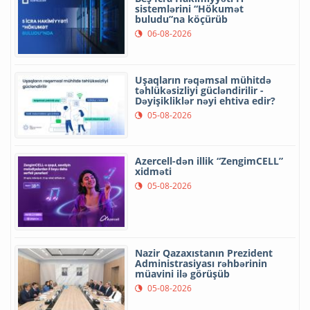
sistemlərini “Hökumət
buludu”na köçürüb
06-08-2026
Uşaqların rəqəmsal mühitdə
təhlükəsizliyi gücləndirilir -
Dəyişikliklər nəyi ehtiva edir?
05-08-2026
Azercell-dən illik “ZengimCELL”
xidməti
05-08-2026
Nazir Qazaxıstanın Prezident
Administrasiyası rəhbərinin
müavini ilə görüşüb
05-08-2026