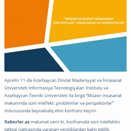
Aprelin 11-də Azərbaycan Dövlət Mədəniyyət və İncəsənət
Universiteti İnformasiya Texnologiyaları İnstitutu və
Azərbaycan Texniki Universiteti ilə birgə “Müasir incəsənət
məkanında süni intellekt: problemlər və perspektivlər”
mövzusunda beynəlxalq elmi konfrans keçirir.
Xeberler.az
məlumat verir ki, konfransda süni intellektin
tətbiqi nəticəsində yaranan yeniliklərdən bəhs edilib.