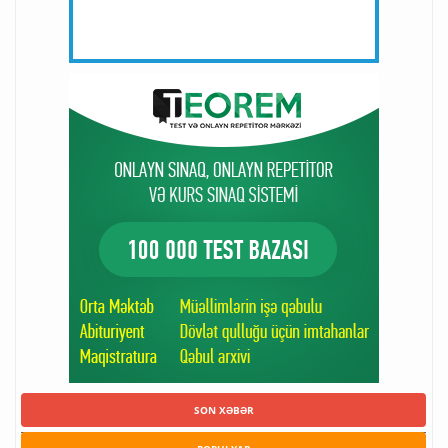
SON XƏBƏR