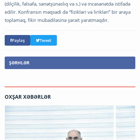
(dilçilik, fəlsəfə, sənətşünaslıq və s.) və incəsənətdə istifadə
edilir. Konfransın məqsədi də “fizikləri və lirikləri” bir araya
toplamaq, fikir mübadiləsinə şərait yaratmaqdır.
Paylaş
Tweet
ŞƏRHLƏR
OXŞAR XƏBƏRLƏR