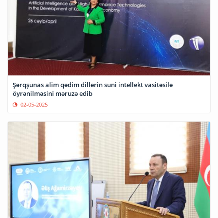
Şərqşünas alim qədim dillərin süni intellekt vasitəsilə
öyrənilməsini məruzə edib
02-05-2025