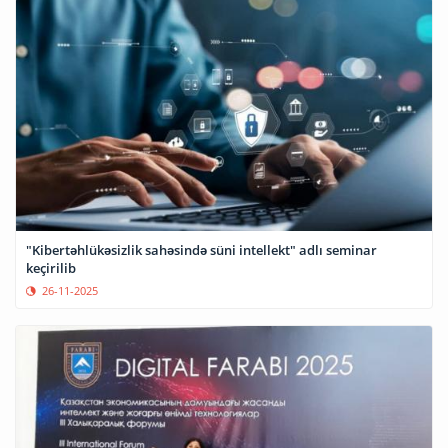
"Kibertəhlükəsizlik sahəsində süni intellekt" adlı seminar
keçirilib
26-11-2025