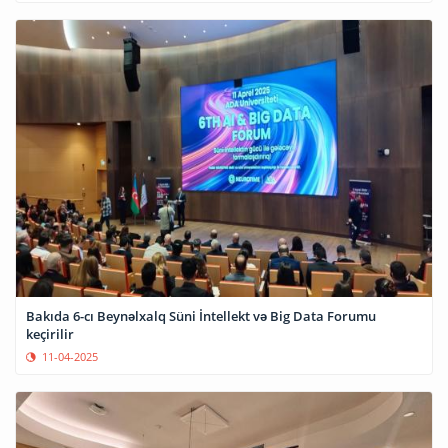
Bakıda 6-cı Beynəlxalq Süni İntellekt və Big Data Forumu
keçirilir
11-04-2025