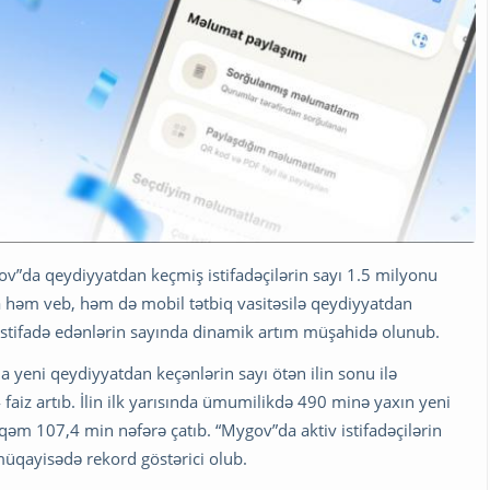
”da qeydiyyatdan keçmiş istifadəçilərin sayı 1.5 milyonu
da həm veb, həm də mobil tətbiq vasitəsilə qeydiyyatdan
istifadə edənlərin sayında dinamik artım müşahidə olunub.
a yeni qeydiyyatdan keçənlərin sayı ötən ilin sonu ilə
4 faiz artıb. İlin ilk yarısında ümumilikdə 490 minə yaxın yeni
əqəm 107,4 min nəfərə çatıb. “Mygov”da aktiv istifadəçilərin
müqayisədə rekord göstərici olub.