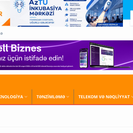
QƏ
XNOLOGİYA
TƏNZİMLƏMƏ
TELEKOM VƏ NƏQLİYYAT