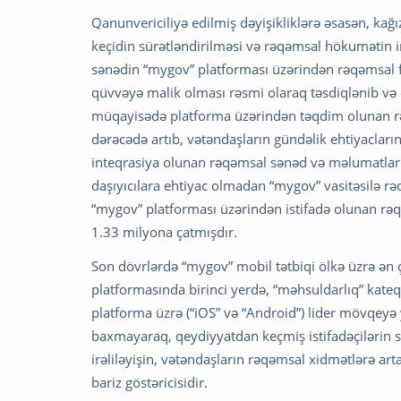
Qanunvericiliyə edilmiş dəyişikliklərə əsasən, kağı
keçidin sürətləndirilməsi və rəqəmsal hökumətin i
sənədin “mygov” platforması üzərindən rəqəmsal f
qüvvəyə malik olması rəsmi olaraq təsdiqlənib və 
müqayisədə platforma üzərindən təqdim olunan rə
dərəcədə artıb, vətəndaşların gündəlik ehtiyaclar
inteqrasiya olunan rəqəmsal sənəd və məlumatların 
daşıyıcılara ehtiyac olmadan “mygov” vasitəsilə rəqə
“mygov” platforması üzərindən istifadə olunan rəq
1.33 milyona çatmışdır.
Son dövrlərdə “mygov” mobil tətbiqi ölkə üzrə ən ço
platformasında birinci yerdə, “məhsuldarlıq” kateq
platforma üzrə (“iOS” və “Android”) lider mövqeyə
baxmayaraq, qeydiyyatdan keçmiş istifadəçilərin 
irəliləyişin, vətəndaşların rəqəmsal xidmətlərə ar
bariz göstəricisidir.