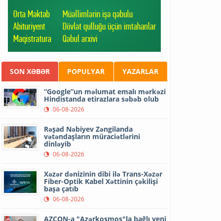
SON XƏBƏR
POPULYAR
YAZARLAR
“Google”un məlumat emalı mərkəzi
Hindistanda etirazlara səbəb olub
06-08-2026
Rəşad Nəbiyev Zəngilanda
vətəndaşların müraciətlərini
dinləyib
06-08-2026
Xəzər dənizinin dibi ilə Trans-Xəzər
Fiber-Optik Kabel Xəttinin çəkilişi
başa çatıb
06-08-2026
AZCON-a "Azərkosmos"la bağlı yeni