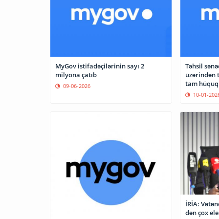
MyGov istifadəçilərinin sayı 2
Təhsil sənə
milyona çatıb
üzərindən 
tam hüquqi
09-06-2026
10-01-202
İRİA: Vətə
dən çox el