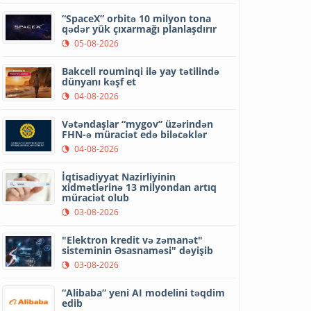
“SpaceX” orbitə 10 milyon tona
qədər yük çıxarmağı planlaşdırır
05-08-2026
Bakcell rouminqi ilə yay tətilində
dünyanı kəşf et
04-08-2026
Vətəndaşlar “mygov” üzərindən
FHN-ə müraciət edə biləcəklər
04-08-2026
İqtisadiyyat Nazirliyinin
xidmətlərinə 13 milyondan artıq
müraciət olub
03-08-2026
"Elektron kredit və zəmanət"
sisteminin Əsasnaməsi" dəyişib
03-08-2026
“Alibaba” yeni AI modelini təqdim
edib