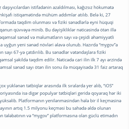
z daşıyıcılardan istifadənin azaldılması, kağızsız hökumətə
nkişafı istiqamətində mühüm addımlar atılıb. Belə ki, 27
ormada təqdim olunması və fiziki sənədlərlə eyni hüquqi
qanun qüvvəyə minib. Bu dəyişikliklər nəticəsində ötən illə
qəmsal sənəd və məlumatların sayı və çeşidi əhəmiyyətli
ına uyğun yeni sənəd növləri əlavə olunub. Hazırda “mygov”a
sayı 67-yə çatdırılıb. Bu sənədlər vətəndaşlara fiziki
msal şəkildə təqdim edilir. Nəticədə cari ilin ilk 7 ayı ərzində
əmsal sənəd sayı ötən ilin sonu ilə müqayisədə 31 faiz artaraq
x yüklənən tətbiqlər arasında ilk sıralarda yer alıb, “iOS”
oriyasında isə digər populyar tətbiqləri geridə qoyaraq hər iki
 yüksəlib. Platformanın yenilənməsindən hələ bir il keçməsinə
sayının artıq 1.5 milyonu keçməsi bu sahədə əldə olunan
tan tələbatının və “mygov” platformasına olan güclü etimadın