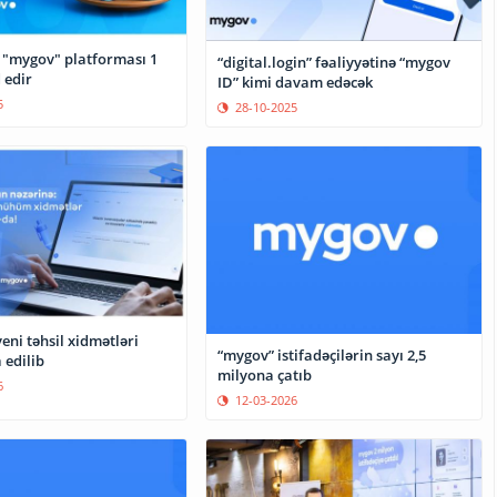
 "mygov" platforması 1
“digital.login” fəaliyyətinə “mygov
 edir
ID” kimi davam edəcək
5
28-10-2025
ni təhsil xidmətləri
“mygov” istifadəçilərin sayı 2,5
 edilib
milyona çatıb
6
12-03-2026