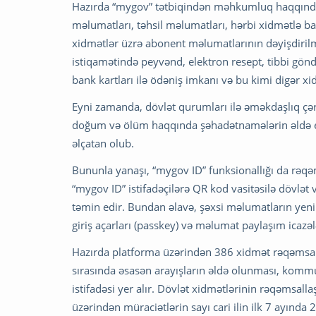
Hazırda “mygov” tətbiqindən məhkumluq haqqında ar
məlumatları, təhsil məlumatları, hərbi xidmətlə 
xidmətlər üzrə abonent məlumatlarının dəyişdiril
istiqamətində peyvənd, elektron resept, tibbi göndə
bank kartları ilə ödəniş imkanı və bu kimi digə
Eyni zamanda, dövlət qurumları ilə əməkdaşlıq çərç
doğum və ölüm haqqında şəhadətnamələrin əldə ed
əlçatan olub.
Bununla yanaşı, “mygov ID” funksionallığı da rəqəm
“mygov ID” istifadəçilərə QR kod vasitəsilə dövlət 
təmin edir. Bundan əlavə, şəxsi məlumatların yenil
giriş açarları (passkey) və məlumat paylaşım icazə
Hazırda platforma üzərindən 386 xidmət rəqəmsal
sırasında əsasən arayışların əldə olunması, komm
istifadəsi yer alır. Dövlət xidmətlərinin rəqəmsal
üzərindən müraciətlərin sayı cari ilin ilk 7 ayında