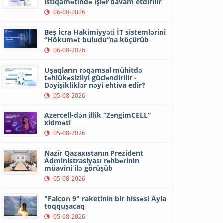
istiqamətində işlər davam etdirilir
06-08-2026
Beş İcra Hakimiyyəti İT sistemlərini
“Hökumət buludu”na köçürüb
06-08-2026
Uşaqların rəqəmsal mühitdə
təhlükəsizliyi gücləndirilir -
Dəyişikliklər nəyi ehtiva edir?
05-08-2026
Azercell-dən illik “ZengimCELL”
xidməti
05-08-2026
Nazir Qazaxıstanın Prezident
Administrasiyası rəhbərinin
müavini ilə görüşüb
05-08-2026
"Falcon 9" raketinin bir hissəsi Ayla
toqquşacaq
05-08-2026