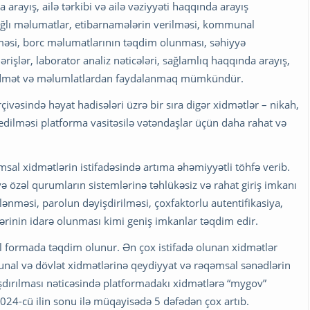
ayış, ailə tərkibi və ailə vəziyyəti haqqında arayış
bağlı məlumatlar, etibarnamələrin verilməsi, kommunal
məsi, borc məlumatlarının təqdim olunması, səhiyyə
rişlər, laborator analiz nəticələri, sağlamlıq haqqında arayış,
r xidmət və məlumlatlardan faydalanmaq mümkündür.
ivəsində həyat hadisələri üzrə bir sıra digər xidmətlər – nikah,
ilməsi platforma vasitəsilə vətəndaşlar üçün daha rahat və
sal xidmətlərin istifadəsində artıma əhəmiyyətli töhfə verib.
və özəl qurumların sistemlərinə təhlükəsiz və rahat giriş imkanı
ənməsi, parolun dəyişdirilməsi, çoxfaktorlu autentifikasiya,
lərinin idarə olunması kimi geniş imkanlar təqdim edir.
 formada təqdim olunur. Ən çox istifadə olunan xidmətlər
unal və dövlət xidmətlərinə qeydiyyat və rəqəmsal sənədlərin
laşdırılması nəticəsində platformadakı xidmətlərə “mygov”
 2024-cü ilin sonu ilə müqayisədə 5 dəfədən çox artıb.