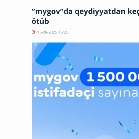
“mygov”da qeydiyyatdan keçən
ötüb
15-08-2025
16:26