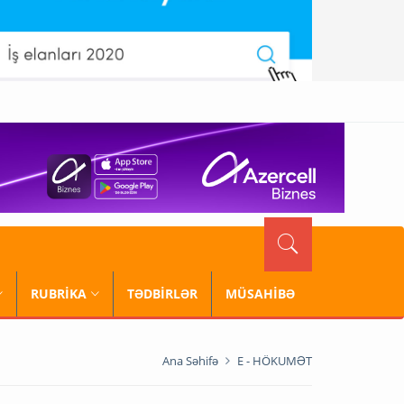
RUBRİKA
TƏDBİRLƏR
MÜSAHİBƏ
Ana Səhifə
E - HÖKUMƏT