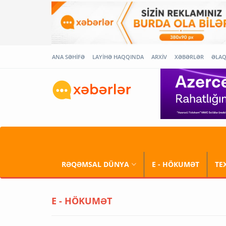
ANA SƏHİFƏ
LAYİHƏ HAQQINDA
ARXİV
XƏBƏRLƏR
ƏLA
RƏQƏMSAL DÜNYA
E - HÖKUMƏT
TE
E - HÖKUMƏT