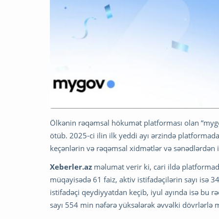
Ölkənin rəqəmsal hökumət platforması olan “mygov
ötüb. 2025-ci ilin ilk yeddi ayı ərzində platforma
keçənlərin və rəqəmsal xidmətlər və sənədlərdən 
Xeberler.az
məlumat verir ki, cari ildə platformad
müqayisədə 61 faiz, aktiv istifadəçilərin sayı isə 3
istifadəçi qeydiyyatdan keçib, iyul ayında isə bu r
sayı 554 min nəfərə yüksələrək əvvəlki dövrlərlə 