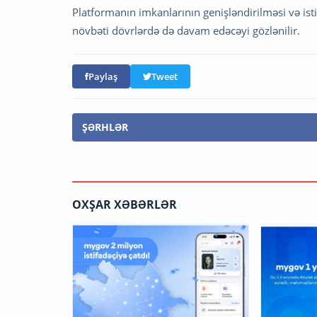
Platformanın imkanlarının genişləndirilməsi və ist
növbəti dövrlərdə də davam edəcəyi gözlənilir.
Paylaş
Tweet
ŞƏRHLƏR
OXŞAR XƏBƏRLƏR