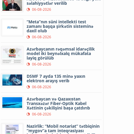
səlahiyyətlər verilib
06-08-2026
“Meta”nın süni intellekti test
zamanı başqa şirkətin sisteminə
daxil olub
06-08-2026
Azərbaycanın rəqəmsal idarəçilik
model iki beynəlxalq mükafata
layiq görülüb
06-08-2026
DSMF 7 ayda 135 minə yaxın
elektron arayış verib
06-08-2026
Azərbaycan və Qazaxıstan
Transxəzər Fiber-Optik Kabel
Xəttinin çəkilişini başa çatdırıb
06-08-2026
Nazirlik: “Mobil notariat” tətbiqinin
“mygov”a tam inteqrasiyası