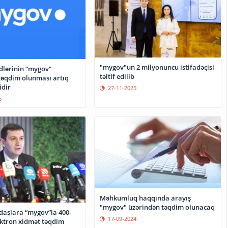
"mygov"un 2 milyonuncu istifadəçisi
dlərinin “mygov”
təltif edilib
təqdim olunması artıq
dir
27-11-2025
6
Məhkumluq haqqında arayış
"mygov" üzərindən təqdim olunacaq
ndaşlara “mygov”la 400-
17-09-2024
ektron xidmət təqdim