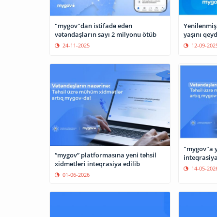
"mygov"dan istifadə edən
Yenilənmiş
vətəndaşların sayı 2 milyonu ötüb
yaşını qeyd
24-11-2025
12-09-202
"mygov"a ye
“mygov” platformasına yeni təhsil
inteqrasiya
xidmətləri inteqrasiya edilib
14-05-202
01-06-2026