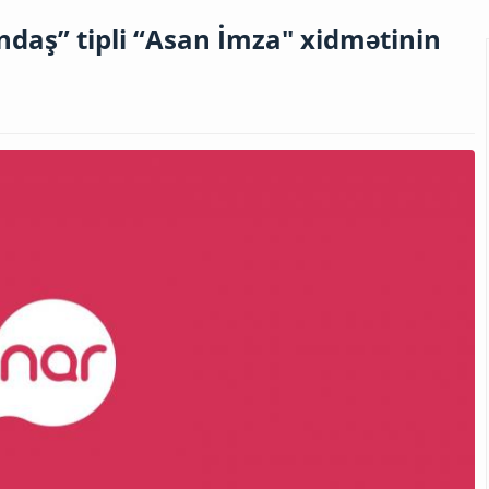
ndaş” tipli “Asan İmza" xidmətinin