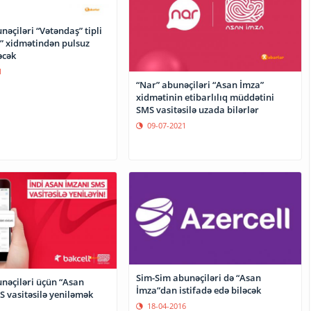
nəçiləri “Vətəndaş” tipli
” xidmətindən pulsuz
əcək
1
“Nar” abunəçiləri “Asan İmza”
xidmətinin etibarlılıq müddətini
SMS vasitəsilə uzada bilərlər
09-07-2021
Sim-Sim abunəçiləri də “Asan
unəçiləri üçün “Asan
İmza”dan istifadə edə biləcək
S vasitəsilə yeniləmək
18-04-2016