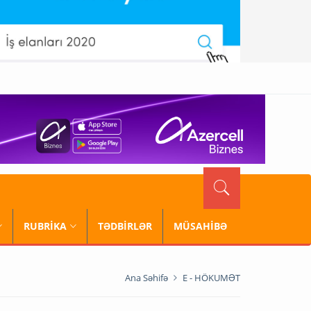
RUBRİKA
TƏDBİRLƏR
MÜSAHİBƏ
Ana Səhifə
E - HÖKUMƏT