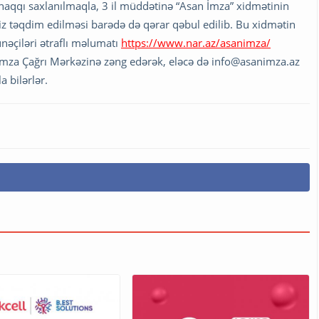
ə haqqı saxlanılmaqla, 3 il müddətinə “Asan İmza” xidmətinin
iz təqdim edilməsi barədə də qərar qəbul edilib. Bu xidmətin
unəçiləri ətraflı məlumatı
https://www.nar.az/asanimza/
 İmza Çağrı Mərkəzinə zəng edərək, eləcə də
info@asanimza.az
 bilərlər.