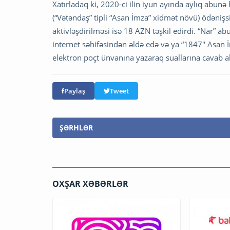
Xatırladaq ki, 2020-ci ilin iyun ayında aylıq abun
(“Vətəndaş” tipli “Asan İmza” xidmət növü) ödənişs
aktivləşdirilməsi isə 18 AZN təşkil edirdi. “Nar” ab
internet səhifəsindən əldə edə və ya “1847" Asan
elektron poçt ünvanına yazaraq suallarına cavab ala
Paylaş
Tweet
ŞƏRHLƏR
OXŞAR XƏBƏRLƏR