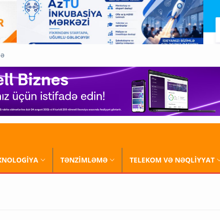
QƏ
XNOLOGİYA
TƏNZİMLƏMƏ
TELEKOM VƏ NƏQLİYYAT