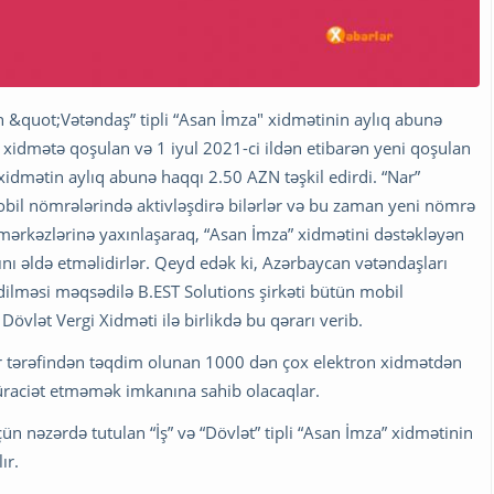
ən &quot;Vətəndaş” tipli “Asan İmza" xidmətinin aylıq abunə
n xidmətə qoşulan və 1 iyul 2021-ci ildən etibarən yeni qoşulan
 xidmətin aylıq abunə haqqı 2.50 AZN təşkil edirdi. “Nar”
bil nömrələrində aktivləşdirə bilərlər və bu zaman yeni nömrə
mərkəzlərinə yaxınlaşaraq, “Asan İmza” xidmətini dəstəkləyən
ı əldə etməlidirlər. Qeyd edək ki, Azərbaycan vətəndaşları
ilməsi məqsədilə B.EST Solutions şirkəti bütün mobil
 Dövlət Vergi Xidməti ilə birlikdə bu qərarı verib.
ar tərəfindən təqdim olunan 1000 dən çox elektron xidmətdən
üraciət etməmək imkanına sahib olacaqlar.
ün nəzərdə tutulan “İş” və “Dövlət” tipli “Asan İmza” xidmətinin
ır.