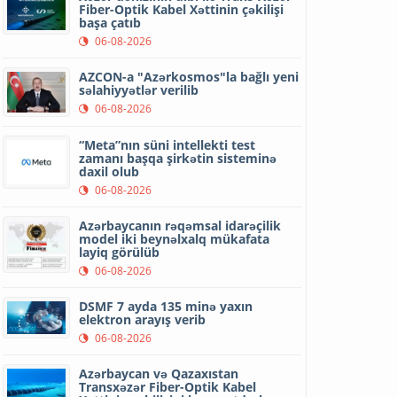
Fiber-Optik Kabel Xəttinin çəkilişi
başa çatıb
06-08-2026
AZCON-a "Azərkosmos"la bağlı yeni
səlahiyyətlər verilib
06-08-2026
“Meta”nın süni intellekti test
zamanı başqa şirkətin sisteminə
daxil olub
06-08-2026
Azərbaycanın rəqəmsal idarəçilik
model iki beynəlxalq mükafata
layiq görülüb
06-08-2026
DSMF 7 ayda 135 minə yaxın
elektron arayış verib
06-08-2026
Azərbaycan və Qazaxıstan
Transxəzər Fiber-Optik Kabel