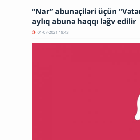
“Nar” abunəçiləri üçün "Vətə
aylıq abunə haqqı ləğv edilir
01-07-2021
18:43