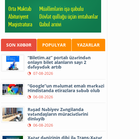
SON XƏBƏR
POPULYAR
YAZARLAR
“Biletim.az” portalı üzərindən
onlayn bilet alanların sayı 2
dəfəyədək artıb
07-08-2026
“Google”un məlumat emalı mərkəzi
Hindistanda etirazlara səbəb olub
06-08-2026
Rəşad Nəbiyev Zəngilanda
vətəndaşların müraciətlərini
dinləyib
06-08-2026
Xəzər dənizinin dibi ilə Trans-Xəzər