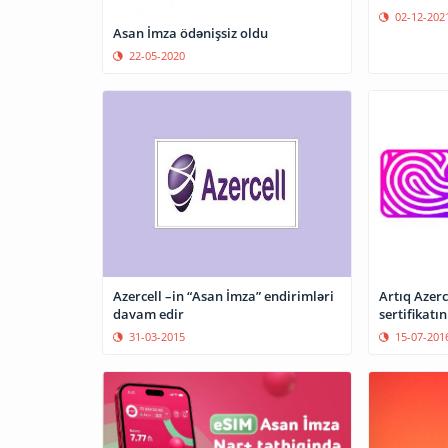
02-12-202
Asan İmza ödənişsiz oldu
22-05-2020
Artıq Azercell-də “
Azercell –in “Asan İmza” endirimləri
sertifikat
davam edir
15-07-201
31-03-2015