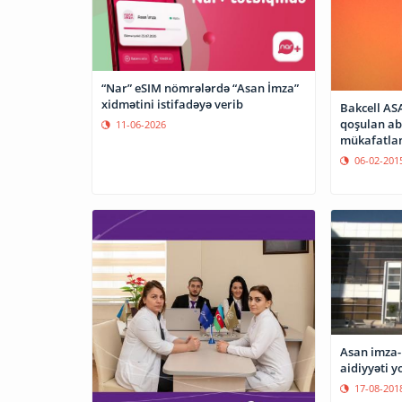
“Nar” eSIM nömrələrdə “Asan İmza”
xidmətini istifadəyə verib
Bakcell AS
qoşulan ab
11-06-2026
mükafatlan
06-02-201
Asan imza-
aidiyyəti y
17-08-201