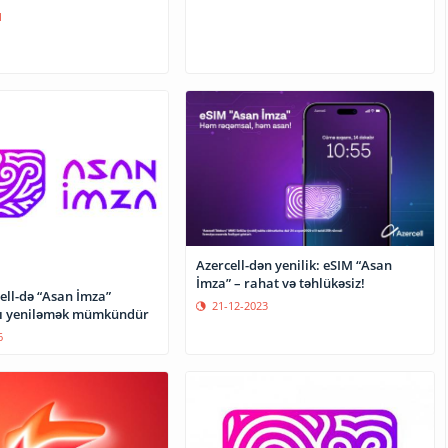
1
Azercell-dən yenilik: eSIM “Asan
İmza” – rahat və təhlükəsiz!
Asan İmza”
21-12-2023
ını yeniləmək mümkündür
6