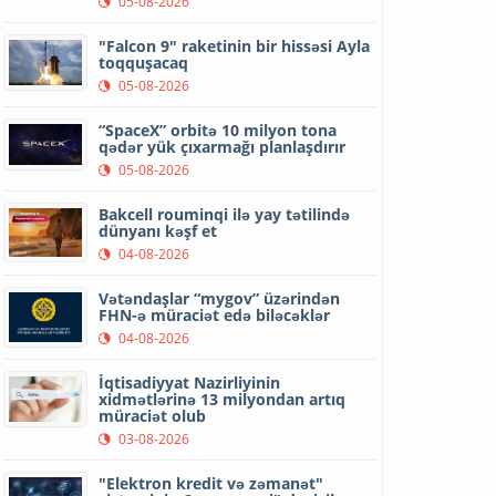
05-08-2026
"Falcon 9" raketinin bir hissəsi Ayla
toqquşacaq
05-08-2026
“SpaceX” orbitə 10 milyon tona
qədər yük çıxarmağı planlaşdırır
05-08-2026
Bakcell rouminqi ilə yay tətilində
dünyanı kəşf et
04-08-2026
Vətəndaşlar “mygov” üzərindən
FHN-ə müraciət edə biləcəklər
04-08-2026
İqtisadiyyat Nazirliyinin
xidmətlərinə 13 milyondan artıq
müraciət olub
03-08-2026
"Elektron kredit və zəmanət"