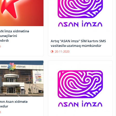
AN İmza xidmətinə
unəçilərini
dırdı
Artıq “ASAN imza” SİM kartını SMS
vasitəsilə uzatmaq mümkündür
5
20-11-2020
nın Asan xidmətə
oxdur
8