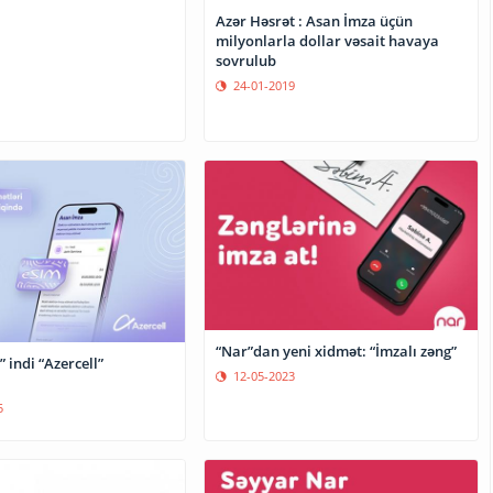
Azər Həsrət : Asan İmza üçün
milyonlarla dollar vəsait havaya
sovrulub
24-01-2019
“Nar”dan yeni xidmət: “İmzalı zəng”
 indi “Azercell”
12-05-2023
5