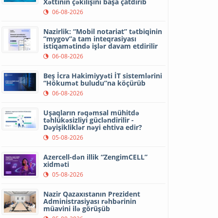
Xəttinin çəkilişini başa çatdırıb
06-08-2026
Nazirlik: “Mobil notariat” tətbiqinin
“mygov”a tam inteqrasiyası
istiqamətində işlər davam etdirilir
06-08-2026
Beş İcra Hakimiyyəti İT sistemlərini
“Hökumət buludu”na köçürüb
06-08-2026
Uşaqların rəqəmsal mühitdə
təhlükəsizliyi gücləndirilir -
Dəyişikliklər nəyi ehtiva edir?
05-08-2026
Azercell-dən illik “ZengimCELL”
xidməti
05-08-2026
Nazir Qazaxıstanın Prezident
Administrasiyası rəhbərinin
müavini ilə görüşüb