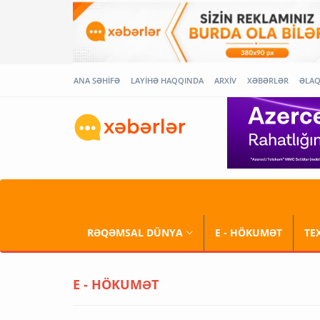
ANA SƏHİFƏ
LAYİHƏ HAQQINDA
ARXİV
XƏBƏRLƏR
ƏLA
RƏQƏMSAL DÜNYA
E - HÖKUMƏT
TE
E - HÖKUMƏT