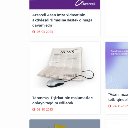
Azercell Asan İmza xidmətinin
aktivləşdirilməsinə dəstək olmağa
davam edir
03-03-2023
“Asan İmza”
Tanınmış İT şirkətinin məlumatları
tətbiqində!
onlayn təqdim ediləcək
24-11-202
09-10-2015