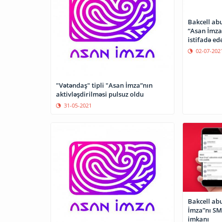
Bakcell abu
“Asan İmza
istifadə ed
02-07-202
"Vətəndaş" tipli "Asan İmza”nın
aktivləşdirilməsi pulsuz oldu
31-05-2021
Bakcell ab
İmza”nı SM
imkanı