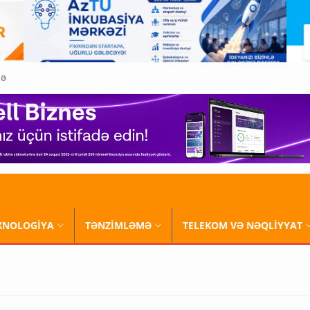
QƏ
XNOLOGİYA
TƏNZİMLƏMƏ
TELEKOM VƏ NƏQLİYYAT