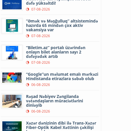
dəfə yüksəltdi!
07-08-2026
“Əmək və Məşğulluq” altsistemində
hazırda 65 mindən çox aktiv
vakansiya var
07-08-2026
“Biletim.az” portalı üzərindən
onlayn bilet alanların sayı 2
dəfəyədək artıb
07-08-2026
“Google”un məlumat emalı mərkəzi
Hindistanda etirazlara səbəb olub
06-08-2026
Rəşad Nəbiyev Zəngilanda
vətəndaşların müraciətlərini
dinləyib
06-08-2026
Xəzər dənizinin dibi ilə Trans-Xəzər
Fiber-Optik Kabel Xəttinin çəkilişi