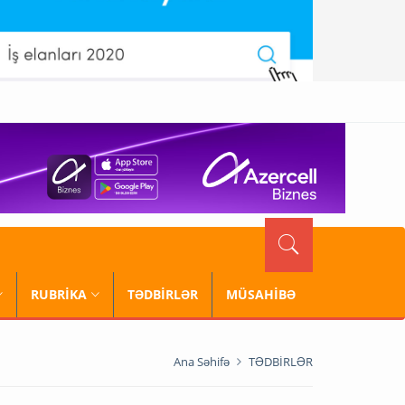
RUBRİKA
TƏDBİRLƏR
MÜSAHİBƏ
Ana Səhifə
TƏDBİRLƏR