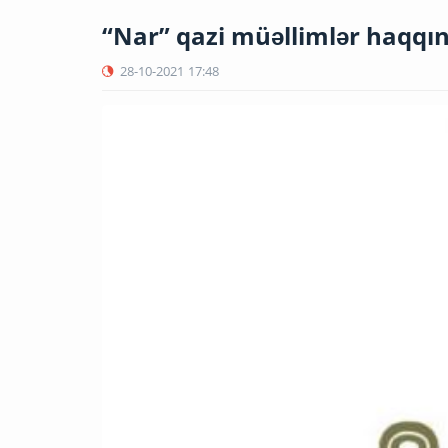
“Nar” qazi müəllimlər haqqın
28-10-2021
17:48