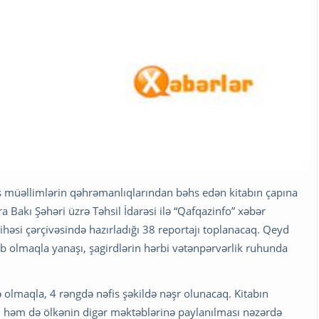
ş müəllimlərin qəhrəmanlıqlarından bəhs edən kitabın çapına
Bakı Şəhəri üzrə Təhsil İdarəsi ilə “Qafqazinfo” xəbər
həsi çərçivəsində hazırladığı 38 reportajı toplanacaq. Qeyd
b olmaqla yanaşı, şagirdlərin hərbi vətənpərvərlik ruhunda
ə olmaqla, 4 rəngdə nəfis şəkildə nəşr olunacaq. Kitabın
, həm də ölkənin digər məktəblərinə paylanılması nəzərdə