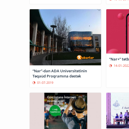
“Nar+” tətb
14-01-202
“Nar”-dan ADA Universitetinin
Təqaüd Proqramına dəstək
01-07-2019