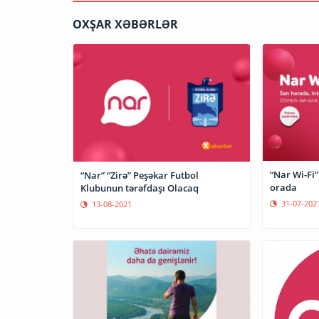
OXŞAR XƏBƏRLƏR
“Nar Wi-Fi”
“Nar” “Zirə” Peşəkar Futbol
orada
Klubunun tərəfdaşı Olacaq
31-07-202
13-08-2021