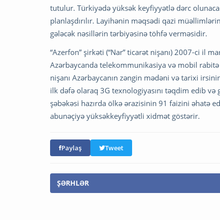
tutulur. Türkiyədə yüksək keyfiyyətlə dərc olunaca
planlaşdırılır. Layihənin məqsədi qazi müəllimlər
gələcək nəsillərin tərbiyəsinə töhfə verməsidir.
“Azerfon” şirkəti (“Nar” ticarət nişanı) 2007-ci il 
Azərbaycanda telekommunikasiya və mobil rabitə sah
nişanı Azərbaycanın zəngin mədəni və tarixi irsinin
ilk dəfə olaraq 3G texnologiyasını təqdim edib və g
şəbəkəsi hazırda ölkə ərazisinin 91 faizini əhatə e
abunəçiyə yüksəkkeyfiyyətli xidmət göstərir.
Paylaş
Tweet
ŞƏRHLƏR