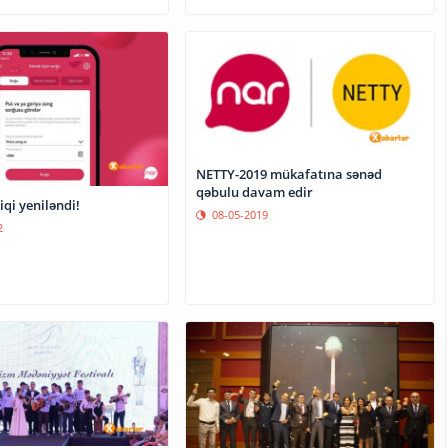
NETTY-2019 mükafatına sənəd
qəbulu davam edir
iqi yeniləndi!
08-05-2019
2