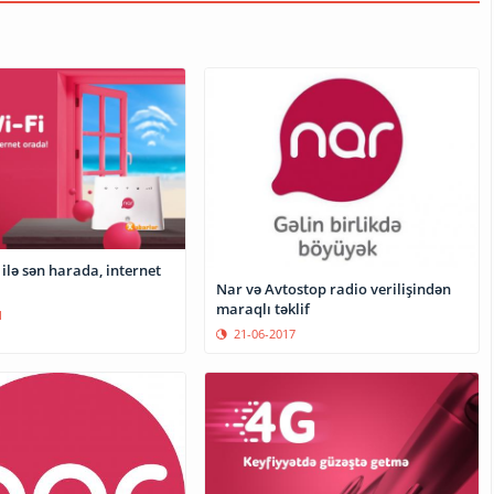
 ilə sən harada, internet
Nar və Avtostop radio verilişindən
maraqlı təklif
1
21-06-2017