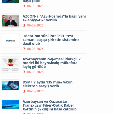
başa çatıb
06-08-2026
AZCON-a "Azərkosmos"la bağlı yeni
səlahiyyətlər verilib
06-08-2026
“Meta”nın süni intellekti test
zamanı başqa şirkətin sisteminə
daxil olub
06-08-2026
Azərbaycanın rəqəmsal idarəçilik
model iki beynəlxalq mükafata
layiq görülüb
06-08-2026
DSMF 7 ayda 135 minə yaxın
elektron arayış verib
06-08-2026
Azərbaycan və Qazaxıstan
Transxəzər Fiber-Optik Kabel
Xəttinin çəkilişini başa çatdırıb