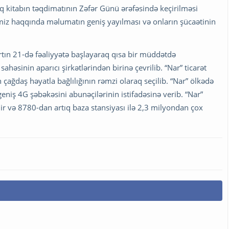
q kitabın təqdimatının Zəfər Günü ərəfəsində keçirilməsi
imiz haqqında məlumatın geniş yayılması və onların şücaətinin
martın 21-də fəaliyyətə başlayaraq qısa bir müddətdə
əsinin aparıcı şirkətlərindən birinə çevrilib. “Nar” ticarət
 çağdaş həyatla bağlılığının rəmzi olaraq seçilib. “Nar” ölkədə
eniş 4G şəbəkəsini abunəçilərinin istifadəsinə verib. “Nar”
dir və 8780-dan artıq baza stansiyası ilə 2,3 milyondan çox