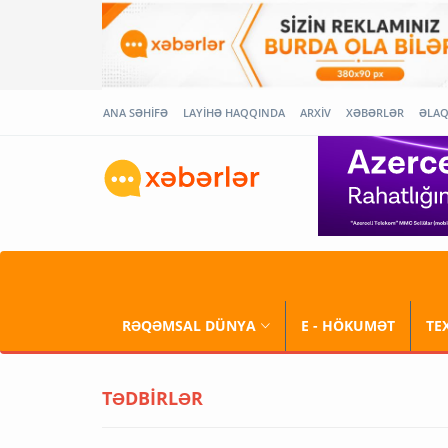
ANA SƏHİFƏ
LAYİHƏ HAQQINDA
ARXİV
XƏBƏRLƏR
ƏLA
RƏQƏMSAL DÜNYA
E - HÖKUMƏT
TE
TƏDBİRLƏR