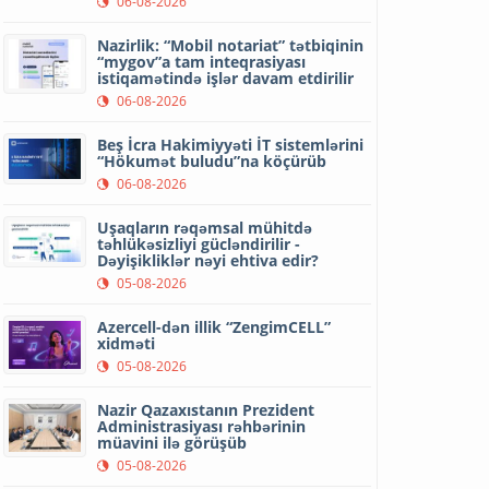
06-08-2026
Nazirlik: “Mobil notariat” tətbiqinin
“mygov”a tam inteqrasiyası
istiqamətində işlər davam etdirilir
06-08-2026
Beş İcra Hakimiyyəti İT sistemlərini
“Hökumət buludu”na köçürüb
06-08-2026
Uşaqların rəqəmsal mühitdə
təhlükəsizliyi gücləndirilir -
Dəyişikliklər nəyi ehtiva edir?
05-08-2026
Azercell-dən illik “ZengimCELL”
xidməti
05-08-2026
Nazir Qazaxıstanın Prezident
Administrasiyası rəhbərinin
müavini ilə görüşüb
05-08-2026