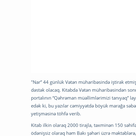
"Nar” 44 günlük Vətən müharibəsində iştirak etmi
dəstək olacaq. Kitabda Vətən müharibəsindən sonra 
portalının “Qəhrəman müəllimlərimizi tanıyaq” layi
edək ki, bu yazılar cəmiyyətdə böyük marağa səbə
yetişməsinə töhfə verib.
Kitab ilkin olaraq 2000 tirajla, təxminən 150 səhif
ödənişsiz olaraq həm Bakı şəhəri üzrə məktəblərə