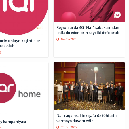
Regionlarda 4G “Nar” şəbəkəsindən
istifadə edənlərin sayı iki dəfə artıb
02-12-2019
ərin onlayn keçirdikləri
tək olub
0
Nar rəqəmsal inkişafa öz töhfəsini
verməyə davam edir
ay kampaniyası
20-06-2019
7