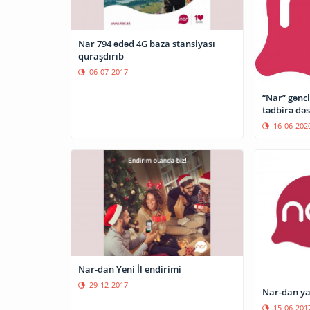
Nar 794 ədəd 4G baza stansiyası
quraşdırıb
06-07-2017
“Nar” gəncl
tədbirə dəs
16-06-202
Nar-dan Yeni İl endirimi
29-12-2017
Nar-dan y
15-06-201