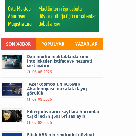
SON XƏBƏR
POPULYAR
YAZARLAR
Danimarka məktəblərdə süni
intellektdən istifadəyə nəzarəti
sərtləşdirir
08-08-2026
“Azərkosmos”un KOSMİK
Akademiyası mükafata layiq
görülüb
08-08-2026
Kiberpolis xarici saytlara hücumlar
təşkil edən şəxsləri saxlayıb
07-08-2026
Fitch ABB-nin reytinqini növbəti