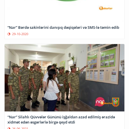
“Nar” Bərdə sakinlərini danışıq dəqiqələri və SMS-lə təmin edib
29-10-2020
“Nar” Silahlı Qüvvələr Gününü işğaldan azad edilmiş ərazidə
xidmət edən əsgərlərlə birgə qeyd etdi
26-06-2021