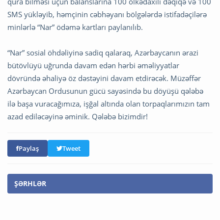
qura bilməsi üçün balanslarına 100 ölkədaxili dəqiqə və 100
SMS yükləyib, həmçinin cəbhəyanı bölgələrdə istifadəçilərə
minlərlə “Nar” ödəmə kartları paylanılıb.
“Nar” sosial öhdəliyinə sadiq qalaraq, Azərbaycanın ərazi
bütövlüyü uğrunda davam edən hərbi əməliyyatlar
dövründə əhaliyə öz dəstəyini davam etdirəcək. Müzəffər
Azərbaycan Ordusunun gücü sayəsində bu döyüşü qələbə
ilə başa vuracağımıza, işğal altında olan torpaqlarımızın tam
azad ediləcəyinə əminik. Qələbə bizimdir!
Paylaş
Tweet
ŞƏRHLƏR