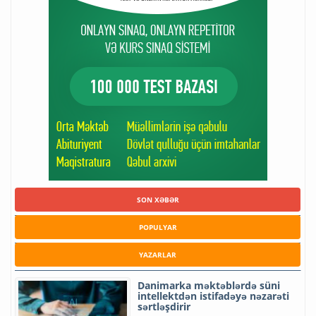
SON XƏBƏR
POPULYAR
YAZARLAR
Danimarka məktəblərdə süni
intellektdən istifadəyə nəzarəti
sərtləşdirir