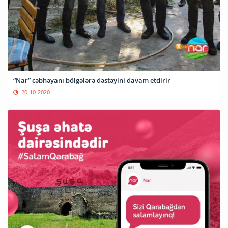
“Nar” cəbhəyanı bölgələrə dəstəyini davam etdirir
20-10-2020