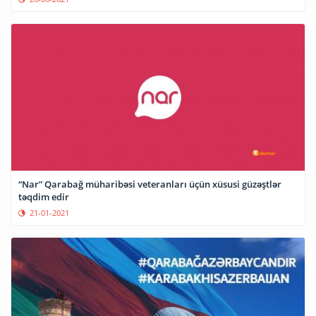
“Nar” Qarabağ müharibəsi veteranları üçün xüsusi güzəştlər
təqdim edir
21-01-2021