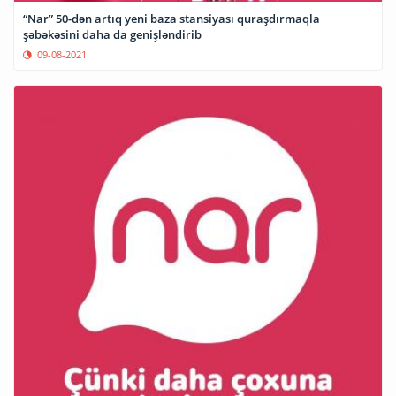
“Nar” 50-dən artıq yeni baza stansiyası quraşdırmaqla
şəbəkəsini daha da genişləndirib
09-08-2021