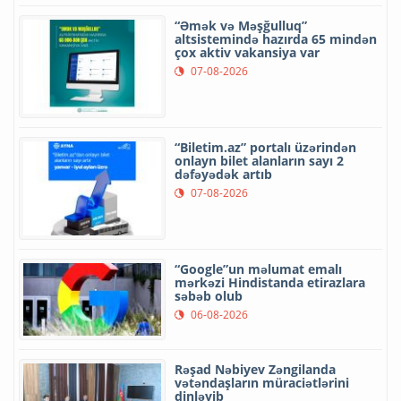
“Əmək və Məşğulluq”
altsistemində hazırda 65 mindən
çox aktiv vakansiya var
07-08-2026
“Biletim.az” portalı üzərindən
onlayn bilet alanların sayı 2
dəfəyədək artıb
07-08-2026
“Google”un məlumat emalı
mərkəzi Hindistanda etirazlara
səbəb olub
06-08-2026
Rəşad Nəbiyev Zəngilanda
vətəndaşların müraciətlərini
dinləyib