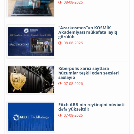
08-08-2026
“Azərkosmos”un KOSMİK
Akademiyası mükafata layiq
görülüb
08-08-2026
Kiberpolis xarici saytlara
hücumlar təşkil edən şəxsləri
saxlayıb
07-08-2026
Fitch ABB-nin reytinqini növbəti
dəfə yüksəltdi!
07-08-2026