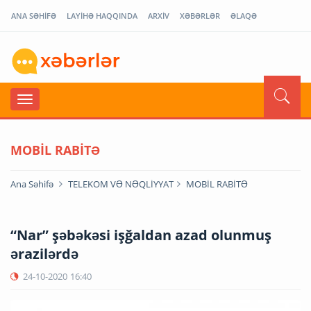
ANA SƏHİFƏ
LAYİHƏ HAQQINDA
ARXİV
XƏBƏRLƏR
ƏLAQƏ
MOBİL RABİTƏ
Ana Səhifə
TELEKOM VƏ NƏQLİYYAT
MOBİL RABİTƏ
“Nar” şəbəkəsi işğaldan azad olunmuş
ərazilərdə
24-10-2020
16:40