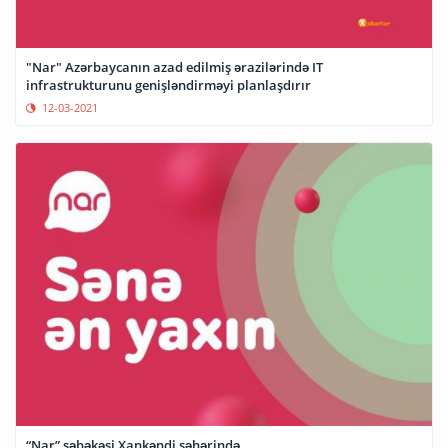
"Nar" Azərbaycanın azad edilmiş ərazilərində IT
infrastrukturunu genişləndirməyi planlaşdırır
12-03-2021
“Nar” şəbəkəsi Xankəndi şəhərində