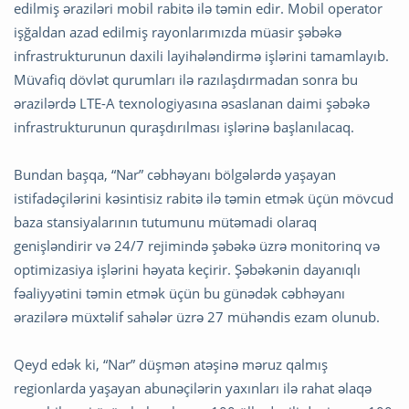
edilmiş əraziləri mobil rabitə ilə təmin edir. Mobil operator
işğaldan azad edilmiş rayonlarımızda müasir şəbəkə
infrastrukturunun daxili layihələndirmə işlərini tamamlayıb.
Müvafiq dövlət qurumları ilə razılaşdırmadan sonra bu
ərazilərdə LTE-A texnologiyasına əsaslanan daimi şəbəkə
infrastrukturunun quraşdırılması işlərinə başlanılacaq.
Bundan başqa, “Nar” cəbhəyanı bölgələrdə yaşayan
istifadəçilərini kəsintisiz rabitə ilə təmin etmək üçün mövcud
baza stansiyalarının tutumunu mütəmadi olaraq
genişləndirir və 24/7 rejimində şəbəkə üzrə monitorinq və
optimizasiya işlərini həyata keçirir. Şəbəkənin dayanıqlı
fəaliyyətini təmin etmək üçün bu günədək cəbhəyanı
ərazilərə müxtəlif sahələr üzrə 27 mühəndis ezam olunub.
Qeyd edək ki, “Nar” düşmən atəşinə məruz qalmış
regionlarda yaşayan abunəçilərin yaxınları ilə rahat əlaqə