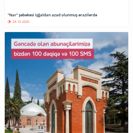
“Nar” şəbəkəsi işğaldan azad olunmuş ərazilərdə
24-10-2020