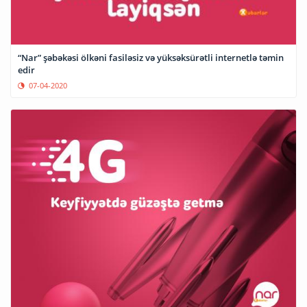
“Nar” şəbəkəsi ölkəni fasiləsiz və yüksəksürətli internetlə təmin
edir
07-04-2020