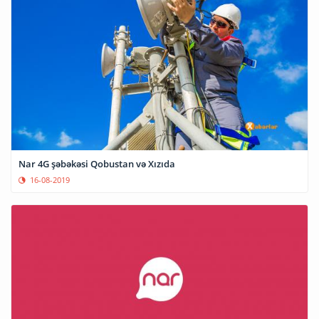
Nar 4G şəbəkəsi Qobustan və Xızıda
16-08-2019