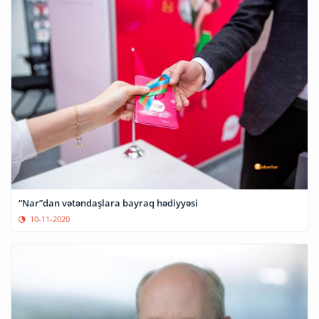
“Nar”dan vətəndaşlara bayraq hədiyyəsi
10-11-2020