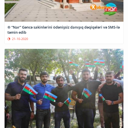
® “Nar” Gəncə sakinlərini ödənişsiz danışıq dəqiqələri və SMS-lə
təmin edib
21-10-2020