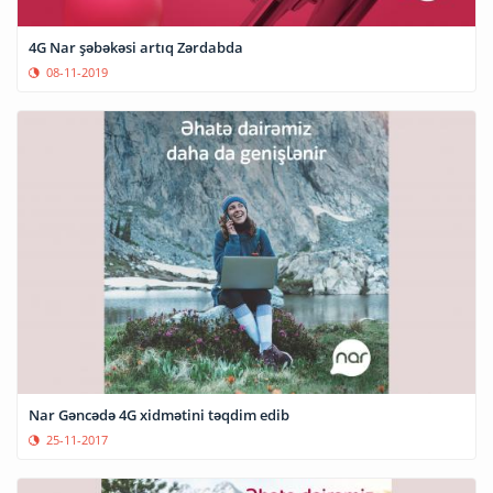
4G Nar şəbəkəsi artıq Zərdabda
08-11-2019
Nar Gəncədə 4G xidmətini təqdim edib
25-11-2017