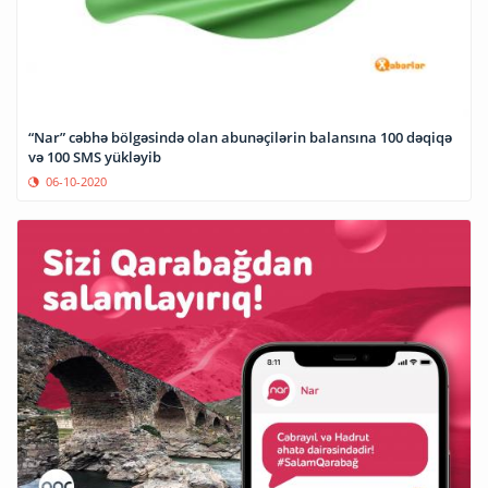
“Nar” cəbhə bölgəsində olan abunəçilərin balansına 100 dəqiqə
və 100 SMS yükləyib
06-10-2020