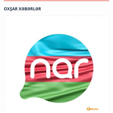
OXŞAR XƏBƏRLƏR