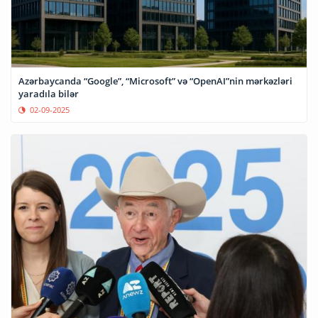
Azərbaycanda “Google”, “Microsoft” və “OpenAI”nin mərkəzləri
yaradıla bilər
02-09-2025