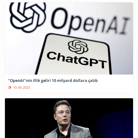
"OpenAI"nin illik gəliri 10 milyard dollara çatıb
10-06-2025