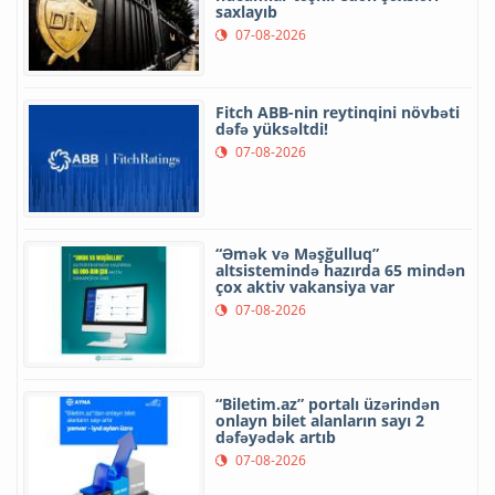
saxlayıb
07-08-2026
Fitch ABB-nin reytinqini növbəti
dəfə yüksəltdi!
07-08-2026
“Əmək və Məşğulluq”
altsistemində hazırda 65 mindən
çox aktiv vakansiya var
07-08-2026
“Biletim.az” portalı üzərindən
onlayn bilet alanların sayı 2
dəfəyədək artıb
07-08-2026