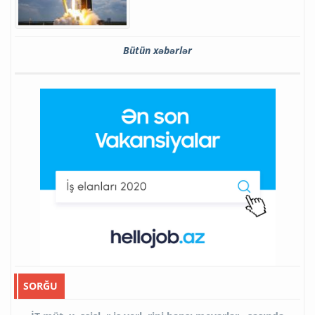
Bütün xəbərlər
SORĞU