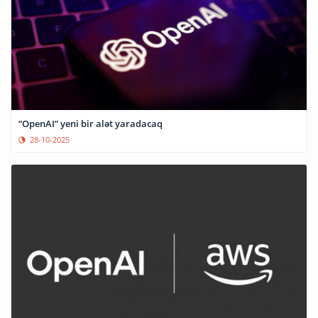
“OpenAI” yeni bir alət yaradacaq
28-10-2025