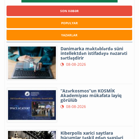
SON XƏBƏR
POPULYAR
YAZARLAR
Danimarka məktəblərdə süni
intellektdən istifadəyə nəzarəti
sərtləşdirir
08-08-2026
“Azərkosmos”un KOSMİK
Akademiyası mükafata layiq
görülüb
08-08-2026
Kiberpolis xarici saytlara
hücumlar təşkil edən şəxsləri