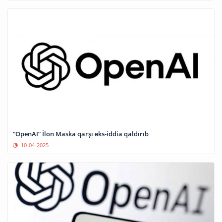
“OpenAI” İlon Maska qarşı əks-iddia qaldırıb
10-04-2025