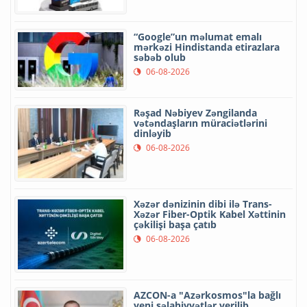
“Google”un məlumat emalı
mərkəzi Hindistanda etirazlara
səbəb olub
06-08-2026
Rəşad Nəbiyev Zəngilanda
vətəndaşların müraciətlərini
dinləyib
06-08-2026
Xəzər dənizinin dibi ilə Trans-
Xəzər Fiber-Optik Kabel Xəttinin
çəkilişi başa çatıb
06-08-2026
AZCON-a "Azərkosmos"la bağlı
yeni səlahiyyətlər verilib