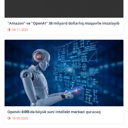
"Amazon" və "OpenAI" 38 milyard dollarlıq müqavilə imzalayıb
04-11-2025
OpenAI BƏƏ-də böyük süni intellekt mərkəzi quracaq
19-05-2025