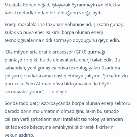
Mostafa Rohaninejad, işləyərək öyrənməyin ən effektiv
təhsil metodlarından biri olduğunu vurğulayıb.
Enerji məsələlərinə toxunan Rohaninejad, şirkətin günəş,
külək və nüvə enerjisi kimi bərpa olunan enerji
texnologiyalarına ciddi sərmayə qoyduğunu qeyd edib.
“Biz milyonlarla qrafik prosessor (GPU) qurmağı
planlaşdırırıq ki, bu da qiqavatlarla enerji tələb edir. Bu
səbəbdən, yeni günəş və nüvə texnologiyaları üzərində
çalışan şirkətlərlə əməkdaşlıq etməyə çalışırıq. Şirkətimizin
qurucusu Sem Altman nüvə birləşməsinə də böyük
sərmayələr yatırır”, — o deyib.
Sonda tədqiqatçı Azərbaycanda bərpa olunan enerji sektoru
barədə dərin məlumatının olmadığını, lakin bu sahədə
çalışan yerli şirkətlərin süni intellekt texnologiyalarından
istifadə edə biləcəyinə əminliyini bildirərək fikirlərini
yekunlaşdırıb.