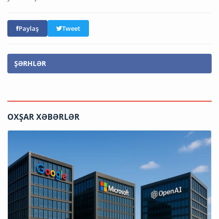
Paylaş
Tweet
ŞƏRHLƏR
OXŞAR XƏBƏRLƏR