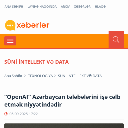
ANA SƏHİFƏ
LAYİHƏ HAQQINDA
ARXİV
XƏBƏRLƏR
ƏLAQƏ
SÜNİ İNTELLEKT VƏ DATA
Ana Səhifə
TEXNOLOGİYA
SÜNİ İNTELLEKT VƏ DATA
“OpenAI” Azərbaycan tələbələrini işə cəlb
etmək niyyətindədir
05-09-2025
17:22