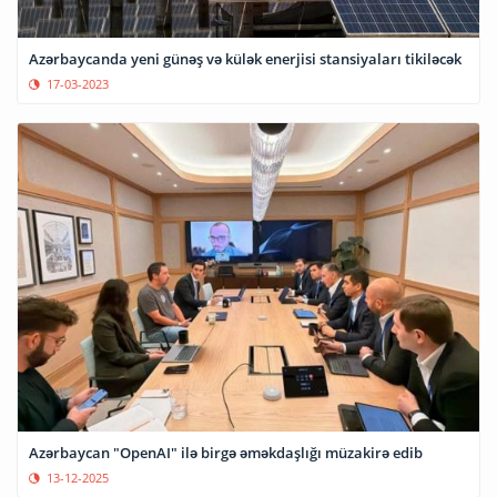
Azərbaycanda yeni günəş və külək enerjisi stansiyaları tikiləcək
17-03-2023
Azərbaycan "OpenAI" ilə birgə əməkdaşlığı müzakirə edib
13-12-2025