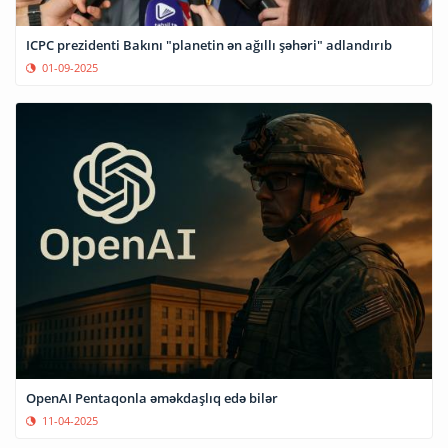
ICPC prezidenti Bakını "planetin ən ağıllı şəhəri" adlandırıb
01-09-2025
OpenAI Pentaqonla əməkdaşlıq edə bilər
11-04-2025