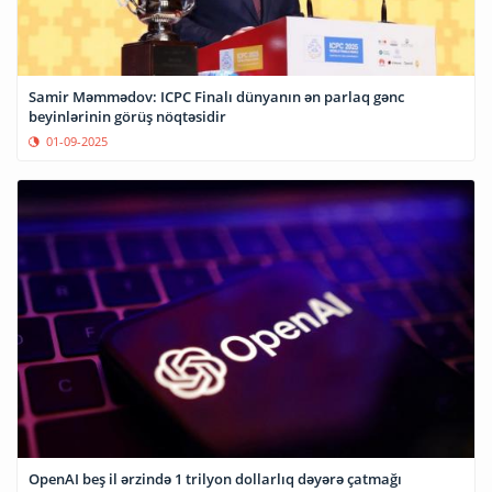
Samir Məmmədov: ICPC Finalı dünyanın ən parlaq gənc
beyinlərinin görüş nöqtəsidir
01-09-2025
OpenAI beş il ərzində 1 trilyon dollarlıq dəyərə çatmağı