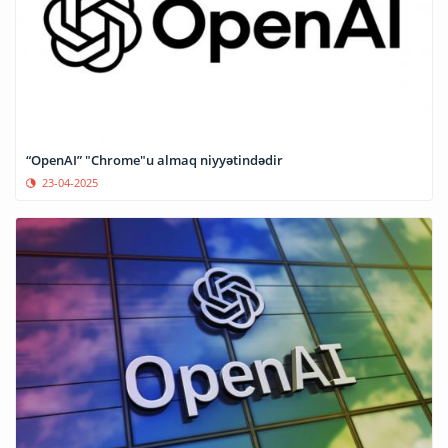
“OpenAI” "Chrome"u almaq niyyətindədir
23-04-2025