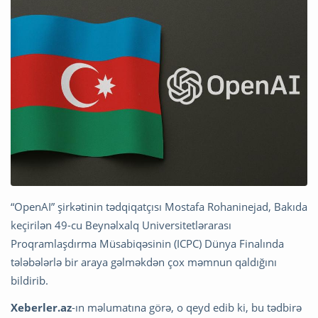
“OpenAI” şirkətinin tədqiqatçısı Mostafa Rohaninejad, Bakıda
keçirilən 49-cu Beynəlxalq Universitetlərarası
Proqramlaşdırma Müsabiqəsinin (ICPC) Dünya Finalında
tələbələrlə bir araya gəlməkdən çox məmnun qaldığını
bildirib.
Xeberler.az
-ın məlumatına görə, o qeyd edib ki, bu tədbirə