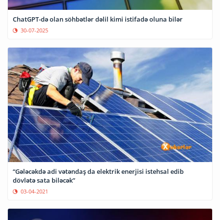
ChatGPT-də olan söhbətlər dəlil kimi istifadə oluna bilər
30-07-2025
“Gələcəkdə adi vətəndaş da elektrik enerjisi istehsal edib
dövlətə sata biləcək”
03-04-2021