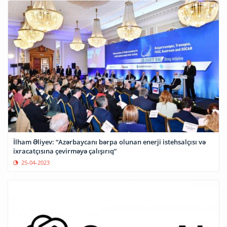
İlham Əliyev: “Azərbaycanı bərpa olunan enerji istehsalçısı və
ixracatçısına çevirməyə çalışırıq”
25-04-2023