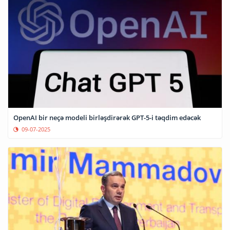
OpenAI bir neçə modeli birləşdirərək GPT-5-i təqdim edəcək
09-07-2025