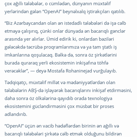
çox ağıllı tələbələr, o cümlədən, dünyanın müxtəlif
yerlərindən gələn “OpenAI” beynəlxalq iştirakçıları qatılıb.
“Biz Azərbaycandan olan ən istedadlı tələbələri də işə cəlb
etməyə çalışırıq, çünki onlar dünyada ən bacarıqlı gənclər
arasında yer alırlar. Ümid edirik ki, onlardan bəziləri
gələcəkdə təcrübə proqramlarımıza və ya tam ştatlı iş
imkanlarına qoşulacaq. Bəlkə də, sonra öz şirkətlərini
burada quraraq yerli ekosistemin inkişafına töhfə
verəcəklər”, — deyə Mostafa Rohaninejad vurğulayıb.
Tədqiqatçı, müxtəlif millət və mədəniyyətlərdən olan
tələbələrin ABŞ-də işləyərək bacarıqlarını inkişaf etdirməsini,
daha sonra öz ölkələrinə qayıdıb orada texnologiya
ekosistemini gücləndirməsini çox müsbət bir proses
adlandırıb.
“OpenAI” üçün ən vacib hədəflərdən birinin ən ağıllı və
bacarıqlı tələbələri şirkətə cəlb etmək olduğunu bildirən