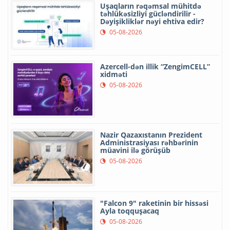
Uşaqların rəqəmsal mühitdə
təhlükəsizliyi gücləndirilir -
Dəyişikliklər nəyi ehtiva edir?
05-08-2026
Azercell-dən illik “ZengimCELL”
xidməti
05-08-2026
Nazir Qazaxıstanın Prezident
Administrasiyası rəhbərinin
müavini ilə görüşüb
05-08-2026
"Falcon 9" raketinin bir hissəsi
Ayla toqquşacaq
05-08-2026