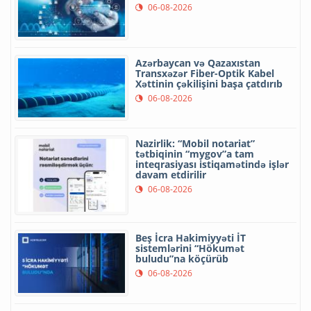
06-08-2026
Azərbaycan və Qazaxıstan
Transxəzər Fiber-Optik Kabel
Xəttinin çəkilişini başa çatdırıb
06-08-2026
Nazirlik: “Mobil notariat”
tətbiqinin “mygov”a tam
inteqrasiyası istiqamətində işlər
davam etdirilir
06-08-2026
Beş İcra Hakimiyyəti İT
sistemlərini “Hökumət
buludu”na köçürüb
06-08-2026